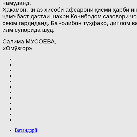
намуданд.
Ҳакамон, ки аз ҳисоби афсарони қисми ҳарбӣ и
ҷамъбаст дастаи шаҳри Конибодом сазовори ҷой
сеюм гардиданд. Ба ғолибон туҳфаҳо, диплом 
илм супорида шуд.
Салима МӮСОЕВА,
«Омӯзгор»
Ватандорӣ