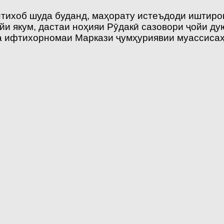
нтихоб шуда буданд, маҳорату истеъдоди иштиро
и якум, дастаи ноҳияи Рӯдакӣ сазовори ҷойи д
ва ифтихорномаи Маркази ҷумҳуриявии муассиса