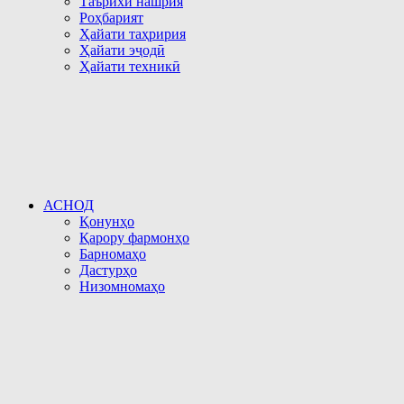
Таърихи нашрия
Роҳбарият
Ҳайати таҳририя
Ҳайати эҷодӣ
Ҳайати техникӣ
АСНОД
Қонунҳо
Қарору фармонҳо
Барномаҳо
Дастурҳо
Низомномаҳо