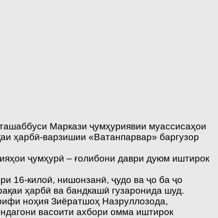
о ташаббуси Маркази ҷумҳуриявии муассисаҳои
қаи ҳарбӣ-варзишии «Ватанпарвар» баргузор
ҳияҳои ҷумҳурӣ – ғолибони даври дуюм иштирок
и 16-килоӣ, нишонзанӣ, ҷудо ва ҷо ба ҷо
рақаи ҳарбӣ ва бандкашӣ гузаронида шуд.
рифи ноҳия Зиёратшоҳ Назруллозода,
яндагони васоити ахбори омма иштирок