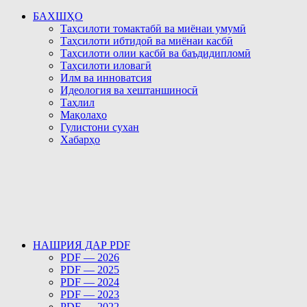
БАХШҲО
Таҳсилоти томактабӣ ва миёнаи умумӣ
Таҳсилоти ибтидоӣ ва миёнаи касбӣ
Таҳсилоти олии касбӣ ва баъдидипломӣ
Таҳсилоти иловагӣ
Илм ва инноватсия
Идеология ва хештаншиносӣ
Таҳлил
Мақолаҳо
Гулистони сухан
Хабарҳо
НАШРИЯ ДАР PDF
PDF — 2026
PDF — 2025
PDF — 2024
PDF — 2023
PDF — 2022