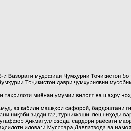
18-и Вазорати мудофиаи Ҷумҳурии Тоҷикистон б
Ҷумҳурии Тоҷикистон даври ҷумҳуриявии мусоби
и таҳсилоти миёнаи умумии вилоят ва шаҳру но
муд, аз қабили машқҳои сафороӣ, бардоштани гир
ни ниқоби зидди газ, турниккашӣ, пешниҳоди ва
дуғаффор Ҳикматуллозода, сардори раёсати мао
аҳсилоти иловагӣ Муяссара Давлатзода ва намо