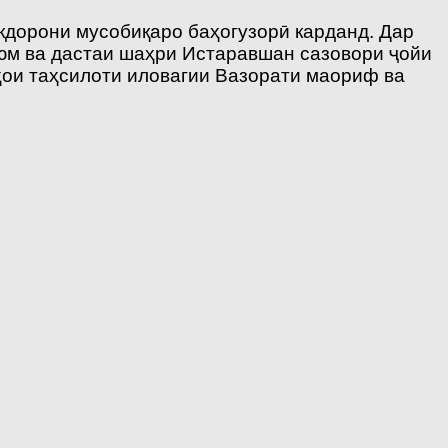
кдорони мусобиқаро баҳогузорӣ карданд. Дар
уюм ва дастаи шаҳри Истаравшан сазовори ҷойи
ҳои таҳсилоти иловагии Вазорати маориф ва