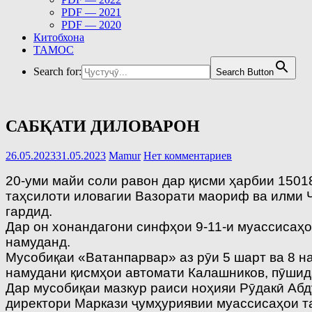
PDF — 2021
PDF — 2020
Китобхона
ТАМОС
Search for:
Search Button
САБҚАТИ ДИЛОВАРОН
26.05.2023
31.05.2023
Mamur
Нет комментариев
20-уми майи соли равон дар қисми ҳарбии 150
таҳсилоти иловагии Вазорати маориф ва илми 
гардид.
Дар он хонандагони синфҳои 9-11-и муассисаҳо
намуданд.
Мусобиқаи «Ватанпарвар» аз рӯи 5 шарт ва 8 на
намудани қисмҳои автомати Калашников, пӯшида
Дар мусобиқаи мазкур раиси ноҳияи Рӯдакӣ Аб
директори Маркази ҷумҳуриявии муассисаҳои т