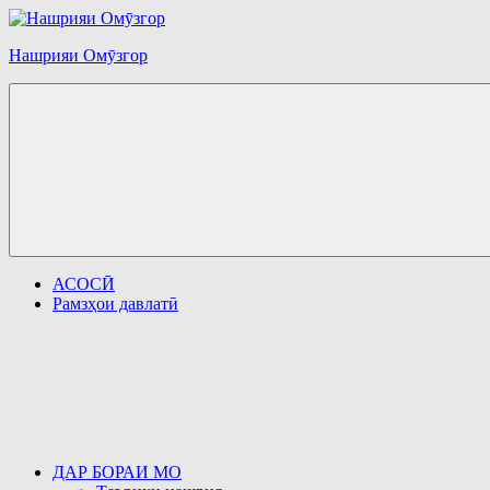
Перейти
к
Нашрияи Омӯзгор
содержимому
АСОСӢ
Рамзҳои давлатӣ
ДАР БОРАИ МО