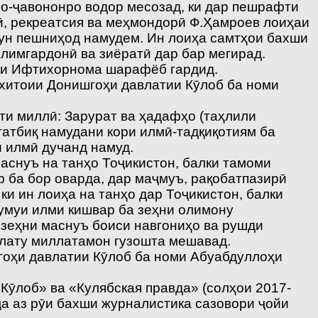
мо-ҷавононро водор месозад, ки дар пешрафти
ҳӣ, рекреатсия ва меҳмондорӣ Ф.Ҳамроев лоиҳаи
мун пешниҳод намудем. Ин лоиҳа самтҳои бахши
олимгардонӣ ва зиёратӣ дар бар мегирад.
ани Ифтихорнома шарафёб гардид.
хитоии Донишгоҳи давлатии Кӯлоб ба номи
ти миллӣ: Зарурат ва ҳадафҳо (таҳлили
татбиқ намудани кори илмӣ-тадқиқотиям ба
и илмӣ дучанд намуд.
аснуъ на танҳо Тоҷикистон, балки тамоми
 ба бор оварда, дар маҷмуъ, рақобатпазирӣ
ки ин лоиҳа на танҳо дар Тоҷикистон, балки
нумуи илми кишвар ба зеҳни олимону
 зеҳни маснуъ боиси навгониҳо ва рушди
авлату миллатамон гузошта мешавад.
гоҳи давлатии Кӯлоб ба номи Абуабдуллоҳи
Кӯлоб» ва «Кулябская правда» (солҳои 2017-
ҷа аз рӯи бахши журналистика сазовори ҷойи