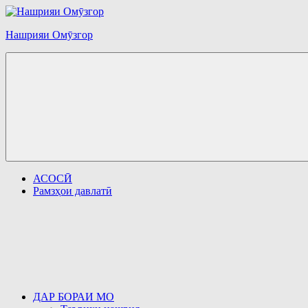
Перейти
к
Нашрияи Омӯзгор
содержимому
АСОСӢ
Рамзҳои давлатӣ
ДАР БОРАИ МО