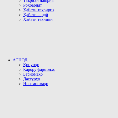
Таърихи нашрия
Роҳбарият
Ҳайати таҳририя
Ҳайати эҷодӣ
Ҳайати техникӣ
АСНОД
Қонунҳо
Қарору фармонҳо
Барномаҳо
Дастурҳо
Низомномаҳо