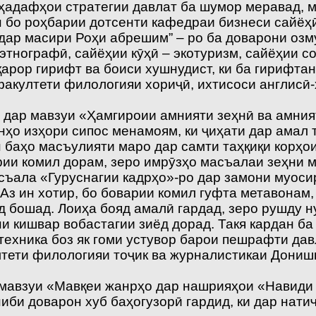
з ҳадафҳои стратегии давлат ба шумор меравад, 
ан бо роҳбарии дотсенти кафедраи бизнеси сайё
дар масири Роҳи абрешим” – ро ба доварони оз
этнографӣ, сайёҳии кӯҳӣ – экотуризм, сайёҳии с
қарор гирифт ва боиси хушнудист, ки ба гирифт
акултети филологияи хориҷӣ, ихтисоси англисӣ-
ӣ дар мавзуи «Ҳамгироии амнияти зеҳнӣ ва амния
ҳо изҳори сипос менамоям, ки ҷиҳати дар амал 
 баҳо масъулияти маро дар самти таҳқиқи корҳо
и комил дорам, зеро имрӯзҳо масъалаи зеҳни м
ъала «Гуруснагии кадрҳо»-ро дар замони муосир
Аз ин хотир, бо боварии комил гуфта метавонам, 
д бошад. Лоиҳа бояд амалӣ гардад, зеро рушду 
и кишвар вобастагии зиёд дорад. Такя кардан ба
у техника боз як гоми устувор барои пешрафти д
тети филологияи тоҷик ва журналистикаи Дониш
р мавзуи «Мавқеи жанрҳо дар нашрияҳои «Навиди 
иби доварон хуб баҳогузорӣ гардид, ки дар нати