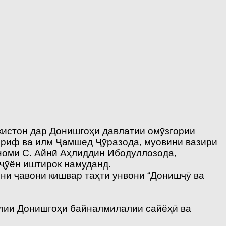
кистон дар Донишгоҳи давлатии омӯзгории
аориф ва илм Ҷамшед Ҷӯразода, муовини вазири
номи С. Айнӣ Аҳлиддин Ибодуллозода,
ҷӯён иштирок намуданд.
ни ҷавони кишвар таҳти унвони “Донишҷӯ ва
лии Донишгоҳи байналмилалии сайёҳӣ ва