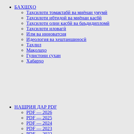
БАХШҲО
Таҳсилоти томактабӣ ва миёнаи умумӣ
Таҳсилоти ибтидоӣ ва миёнаи касбӣ
Таҳсилоти олии касбӣ ва баъдидипломӣ
Таҳсилоти иловагӣ
Илм ва инноватсия
Идеология ва хештаншиносӣ
Таҳлил
Мақолаҳо
Гулистони сухан
Хабарҳо
НАШРИЯ ДАР PDF
PDF — 2026
PDF — 2025
PDF — 2024
PDF — 2023
PDF — 2022