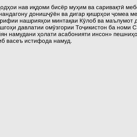
одҳои нав иқдоми бисёр муҳим ва саривақтӣ меб
нандагону донишҷӯён ва дигар қишрҳои ҷомеа м
ррифии нашрияҳои минтақаи Кӯлоб ва маълумот д
гоҳи давлатии омӯзгории Тоҷикистон ба номи 
йян намудани ҳолати асабонияти инсон» пешниҳо
тиб васеъ истифода намуд.