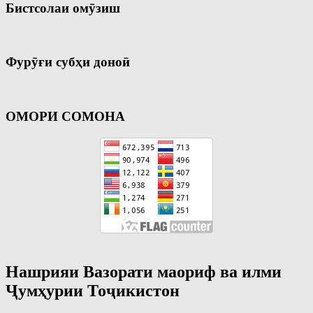
Бистсолаи омӯзиш
Фурӯғи субҳи доноӣ
ОМОРИ СОМОНА
Нашрияи Вазорати маориф ва илми
Ҷумҳурии Тоҷикистон