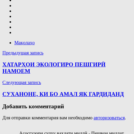
Мақолаҳо
Навигация
Предыдущая запись
по
ХАТАРҲОИ ЭКОЛОГИРО ПЕШГИРӢ
записям
НАМОЕМ
Следующая запись
СУХАНОНЕ, КИ БО АМАЛ ЯК ГАРДИДАНД
Добавить комментарий
Для отправки комментария вам необходимо
авторизоваться
.
Асосгузори сулҳу ваҳдати миллӣ - Пешвои миллат,