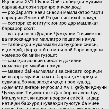
Иҷлосияи XV1 Шурои Олӣ тадбирҳои муҳими
сарнавиштсози зеринро анҷом дод:
— роҳбарияти нави сиёсии мамлакатро таҳти
сарварии Эмомалӣ Раҳмон интихоб намуд;
— сохтори конститутсиониро дар мамлакат
барқарор сохт;
— хатари пош хӯрдани Ҷумҳурии Тоҷикистон
ва парокандагии миллатро пешгирӣ намуд;
— тадбирҳои мукаммали аз буҳрони сиёсӣ,
иқтисодӣ, фарҳангӣ ва маънавӣ баровардани
ҷомеаро ба миён гузошт;
— самтҳои асосии сиёсати дохилии
мамлакатро муайян намуд;
— мавқеи байналмилалӣ ва сиёсати хориҷии
кишварро муайян сохта, барои ҳамкориҳои
судманд бо кишварҳои ҷаҳон роҳ кушод.
Аҳамияти дигари Иҷлосияи ХVT, қабули Қонуни
Ҷумҳурии Тоҷикистон «Дар бораи авф» буд.
Маълум аст, ки авзои ноороми сиёсӣ, ки дар
натиҷаи бархӯрди қувваҳои гуногун ба миён
омада буд, якеро дидаю дониста, дигареро аз