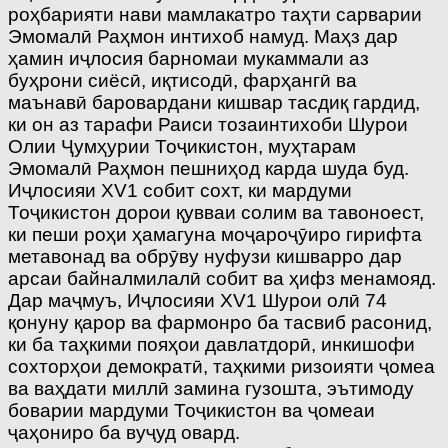
роҳбарияти нави мамлакатро таҳти сарварии
Эмомалӣ Раҳмон интихоб намуд. Маҳз дар
ҳамин иҷлосия барномаи мукаммали аз
буҳрони сиёсӣ, иқтисодӣ, фарҳангӣ ва
маънавӣ баровардани кишвар тасдиқ гардид,
ки он аз тарафи Раиси тозаинтихоби Шурои
Олии Ҷумҳурии Тоҷикистон, муҳтарам
Эмомалӣ Раҳмон пешниҳод карда шуда буд.
Иҷлосияи ХV1 собит сохт, ки мардуми
Тоҷикистон дорои қувваи солим ва тавоноест,
ки пеши роҳи ҳамагуна моҷароҷӯиро гирифта
метавонад ва обрӯву нуфузи кишварро дар
арсаи байналмилалӣ собит ва ҳифз менамояд.
Дар маҷмуъ, Иҷлосияи XV1 Шурои олӣ 74
қонуну қарор ва фармонро ба тасвиб расонид,
ки ба таҳкими пояҳои давлатдорӣ, инкишофи
сохторҳои демократӣ, таҳкими ризоияти ҷомеа
ва ваҳдати миллӣ замина гузошта, эътимоду
боварии мардуми Тоҷикистон ва ҷомеаи
ҷаҳониро ба вуҷуд овард.