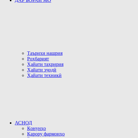
ДАР БОРАИ МО
Таърихи нашрия
Роҳбарият
Ҳайати таҳририя
Ҳайати эҷодӣ
Ҳайати техникӣ
АСНОД
Қонунҳо
Қарору фармонҳо