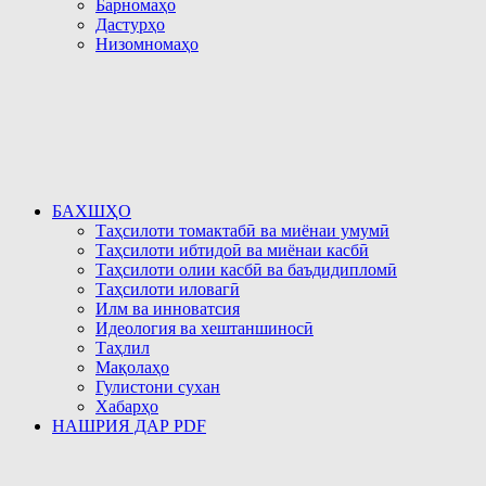
Барномаҳо
Дастурҳо
Низомномаҳо
БАХШҲО
Таҳсилоти томактабӣ ва миёнаи умумӣ
Таҳсилоти ибтидоӣ ва миёнаи касбӣ
Таҳсилоти олии касбӣ ва баъдидипломӣ
Таҳсилоти иловагӣ
Илм ва инноватсия
Идеология ва хештаншиносӣ
Таҳлил
Мақолаҳо
Гулистони сухан
Хабарҳо
НАШРИЯ ДАР PDF