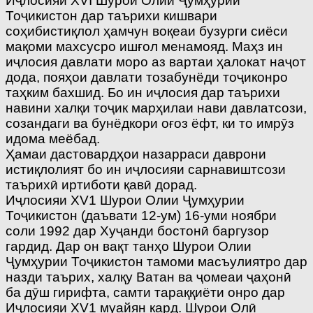
Иҷлосияи XVI Шурои Олии Ҷумҳурии
Тоҷикистон дар таърихи кишвари
соҳибистиқлол ҳамчун воқеаи бузурги сиёси
мақоми махсусро ишғол менамояд. Маҳз ин
иҷлосия давлати моро аз вартаи ҳалокат наҷот
дода, пояҳои давлати тозабунёди тоҷиконро
таҳким бахшид. Бо ин иҷлосия дар таърихи
навини халқи тоҷик марҳилаи нави давлатсози,
созандаги ва бунёдкори оғоз ёфт, ки то имрӯз
идома меёбад.
Ҳамаи дастовардҳои назарраси даврони
истиқлолият бо ин иҷлосияи сарнавиштсози
таърихӣ иртиботи қавӣ дорад.
Иҷлосияи ХV1 Шурои Олии Ҷумҳурии
Тоҷикистон (даъвати 12-ум) 16-уми ноябри
соли 1992 дар Хуҷанди бостонӣ баргузор
гардид. Дар он вақт танҳо Шурои Олии
Ҷумҳурии Тоҷикистон тамоми масъулиятро дар
назди таърих, халқу Ватан ва ҷомеаи ҷаҳонӣ
ба дӯш гирифта, самти тараққиёти онро дар
Иҷлосияи ХV1 муайян кард. Шурои Олӣ