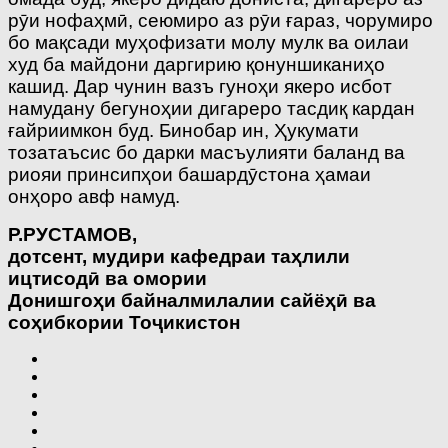
рӯи нофаҳмӣ, сеюмиро аз рӯи ғараз, чорумиро
бо мақсади муҳофизати молу мулк ва оилаи
худ ба майдони даргирию қонуншиканиҳо
кашид. Дар чунин вазъ гуноҳи якеро исбот
намудану бегуноҳии дигареро тасдиқ кардан
ғайриимкон буд. Бинобар ин, Ҳукумати
тозатаъсис бо дарки масъулияти баланд ва
риояи принсипҳои башардӯстона ҳамаи
онҳоро авф намуд.
Р.РУСТАМОВ,
дотсент, мудири кафедраи та
ҳ
лили
ицтисод
ӣ
ва
омории
Донишго
ҳ
и
байналмилалии
сайё
ҳӣ
ва
со
ҳ
ибкории
То
ҷ
икистон