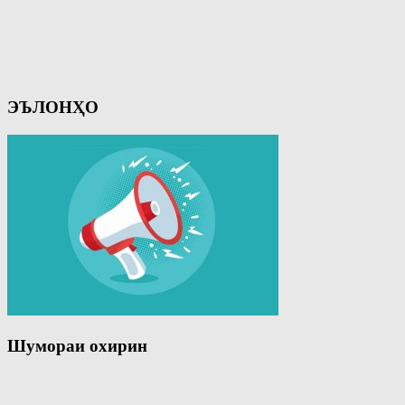
ЭЪЛОНҲО
Шумораи охирин