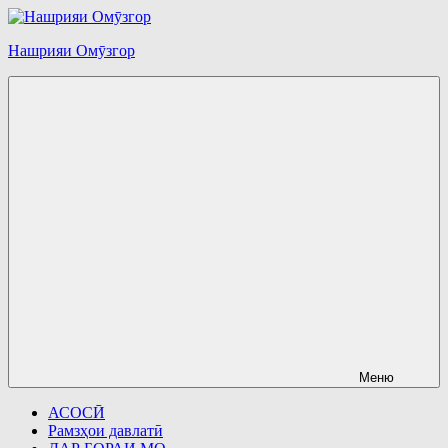
Перейти
к
Нашрияи Омӯзгор
содержимому
Меню
АСОСӢ
Рамзҳои давлатӣ