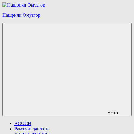
Перейти
к
Нашрияи Омӯзгор
содержимому
Меню
АСОСӢ
Рамзҳои давлатӣ