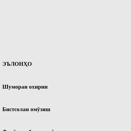
ЭЪЛОНҲО
Шумораи охирин
Бистсолаи омӯзиш