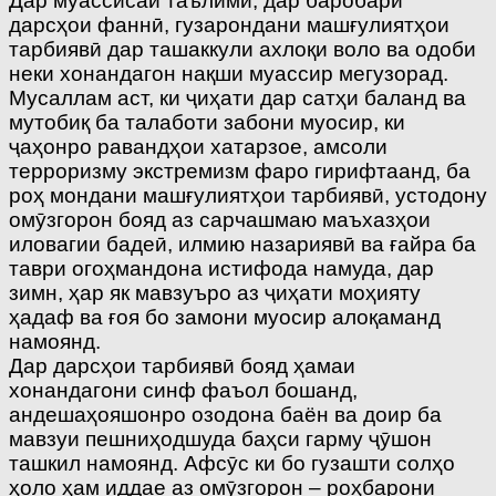
Дар муассисаи таълимӣ, дар баробари
дарсҳои фаннӣ, гузарондани машғулиятҳои
тарбиявӣ дар ташаккули ахлоқи воло ва одоби
неки хонандагон нақши муассир мегузорад.
Мусаллам аст, ки ҷиҳати дар сатҳи баланд ва
мутобиқ ба талаботи забони муосир, ки
ҷаҳонро равандҳои хатарзое, амсоли
терроризму экстремизм фаро гирифтаанд, ба
роҳ мондани машғулиятҳои тарбиявӣ, устодону
омӯзгорон бояд аз сарчашмаю маъхазҳои
иловагии бадеӣ, илмию назариявӣ ва ғайра ба
таври огоҳмандона истифода намуда, дар
зимн, ҳар як мавзуъро аз ҷиҳати моҳияту
ҳадаф ва ғоя бо замони муосир алоқаманд
намоянд.
Дар дарсҳои тарбиявӣ бояд ҳамаи
хонандагони синф фаъол бошанд,
андешаҳояшонро озодона баён ва доир ба
мавзуи пешниҳодшуда баҳси гарму ҷӯшон
ташкил намоянд. Афсӯс ки бо гузашти солҳо
ҳоло ҳам иддае аз омӯзгорон – роҳбарони