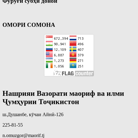
Фурӯғи субҳи доноӣ
ОМОРИ СОМОНА
Нашрияи Вазорати маориф ва илми
Ҷумҳурии Тоҷикистон
ш.Душанбе, кӯчаи Айнӣ-126
225-81-55
n.omuzgor@maorif.tj