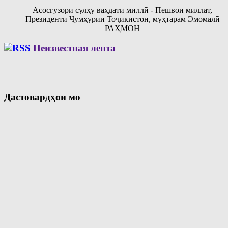
Асосгузори сулҳу ваҳдати миллӣ - Пешвои миллат,
Президенти Ҷумҳурии Тоҷикистон, муҳтарам Эмомалӣ
РАҲМОН
Неизвестная лента
Дастовардҳои мо