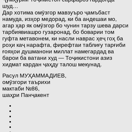
шуд…
Дар хотима омӯзгор мавзуъро ҷамъбаст
намуда, изҳор медорад, ки ба андешаи мо,
агар ҳар як омӯзгор бо чунин тарзу шева дарси
тарбиявиашро гузаронад, бо боварии том
гуфта метавонем, ки насли наврас ҳеҷ гоҳ ба
роҳи каҷ нарафта, фирефтаи таблиғу тарғиби
ғояҳои душманони миллат намегардад ва
барои ба ватани худ — Тоҷикистони азиз
хидмат кардан ҷаҳду талош мекунад.
Расул МУҲАММАДИЕВ,
омӯзгори таърихи
мактаби №86,
шаҳри Панҷакент