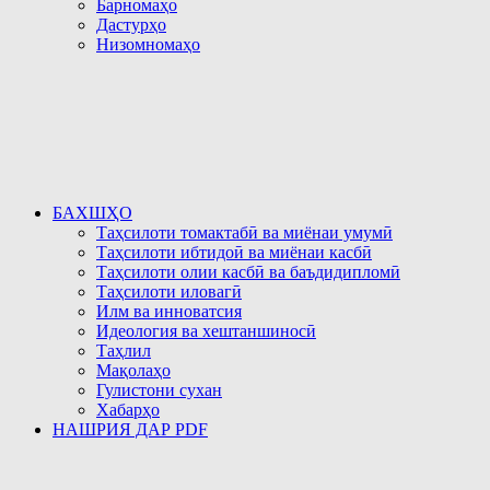
Барномаҳо
Дастурҳо
Низомномаҳо
БАХШҲО
Таҳсилоти томактабӣ ва миёнаи умумӣ
Таҳсилоти ибтидоӣ ва миёнаи касбӣ
Таҳсилоти олии касбӣ ва баъдидипломӣ
Таҳсилоти иловагӣ
Илм ва инноватсия
Идеология ва хештаншиносӣ
Таҳлил
Мақолаҳо
Гулистони сухан
Хабарҳо
НАШРИЯ ДАР PDF