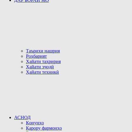
ДАР БОРАИ МО
Таърихи нашрия
Роҳбарият
Ҳайати таҳририя
Ҳайати эҷодӣ
Ҳайати техникӣ
АСНОД
Қонунҳо
Қарору фармонҳо