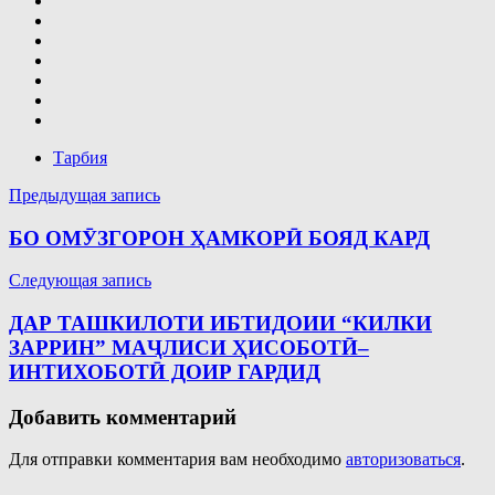
Тарбия
Навигация
Предыдущая запись
по
БО ОМӮЗГОРОН ҲАМКОРӢ БОЯД КАРД
записям
Следующая запись
ДАР ТАШКИЛОТИ ИБТИДОИИ “КИЛКИ
ЗАРРИН” МАҶЛИСИ ҲИСОБОТӢ–
ИНТИХОБОТӢ ДОИР ГАРДИД
Добавить комментарий
Для отправки комментария вам необходимо
авторизоваться
.