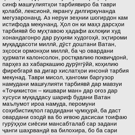
синф машғулиятҳои тарбиявиро ба таври
қолабӣ, лексионӣ, якрангу дилгиркунанда
мегузаронанд. Аз неруи зеҳнии шогирдон кам
истифода мекунанд. Ҳол он ки маҳз дарсҳои
тарбиявӣ бо муҳтавою ҳадафи ахлоқии худ
хонандагонро дар руҳияи худогоҳӣ, эҳтироми
муқаддасоти миллӣ, дӯст доштани Ватан,
эҳсоси ормонҳои миллӣ, ба ҷо овардани
ҳурмати калонсолон, ростқавлию поквиҷдонӣ,
парҳез аз хабаркашию дурӯғгӯйӣ, коҳилию
фиребгарӣ ва дигар хислатҳои инсонӣ тарбия
мекунад. Таври мисол, ҳангоми баргузор
намудани машғулияти тарбиявӣ дар мавзуи
«Тоҷикистон – кишвари ман» дар оғоз дар
хусуси муқаддасу шариф будани Ватан
маълумот ироа намуда, перомуни
соҳибистиқлол гардидани ҷумҳурӣ, ба даст
овардани озодӣ ва бо иғвою дасисаи тоифаю
гурӯҳҳои сиёсии мансабталаб сар задани
ҷанги шаҳрвандӣ ва билохира, бо ба сари