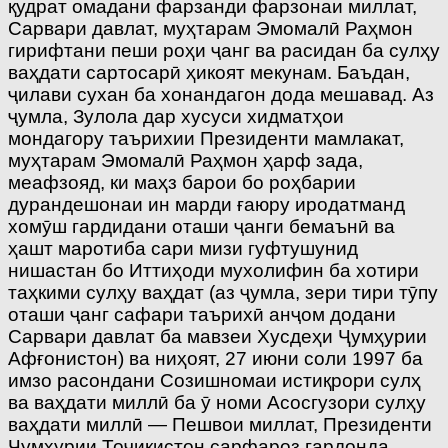
қудрат омадани фарзанди фарзонаи миллат,
Сарвари давлат, муҳтарам Эмомалӣ Раҳмон
гирифтани пеши роҳи ҷанг ва расидан ба сулҳу
ваҳдати сартосарӣ ҳикоят мекунам. Баъдан,
ҷилави сухан ба хонандагон дода мешавад. Аз
ҷумла, Зулола дар хусуси хидматҳои
мондагору таърихии Президенти мамлакат,
муҳтарам Эмомалӣ Раҳмон ҳарф зада,
меафзояд, ки маҳз барои бо роҳбарии
дурандешонаи ин марди ғаюру иродатманд
хомӯш гардидани оташи ҷанги бемаънӣ ва
ҳашт маротиба сари мизи гуфтушунид
нишастан бо Иттиҳоди мухолифин ба хотири
таҳкими сулҳу ваҳдат (аз ҷумла, зери тири тӯпу
оташи ҷанг сафари таърихӣ анҷом додани
Сарвари давлат ба мавзеи Хусдеҳи Ҷумҳурии
Афғонистон) ва ниҳоят, 27 июни соли 1997 ба
имзо расондани Созишномаи истиқрори сулҳ
ва ваҳдати миллӣ ба ӯ номи Асосгузори сулҳу
ваҳдати миллӣ — Пешвои миллат, Президенти
Ҷумҳурии Тоҷикистон сарфароз гардонда