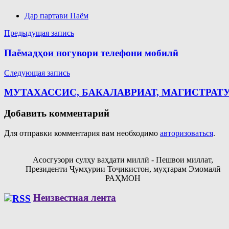
Дар партави Паём
Навигация
Предыдущая запись
по
Паёмадҳои ногувори телефони мобилӣ
записям
Следующая запись
МУТАХАССИС, БАКАЛАВРИАТ, МАГИСТРАТУ
Добавить комментарий
Для отправки комментария вам необходимо
авторизоваться
.
Асосгузори сулҳу ваҳдати миллӣ - Пешвои миллат,
Президенти Ҷумҳурии Тоҷикистон, муҳтарам Эмомалӣ
РАҲМОН
Неизвестная лента