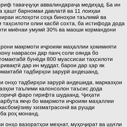
ориф таваҷҷуҳи аввалиндараҷа медиҳад. Ба ин
а ҳашт барномаи давлатӣ ва 11 лоиҳаи
доираи ислоҳоти соҳа биноҳои таълимӣ ва
 таҳсилоти олии касбӣ сохта, ба истифода дода
илоти миёнаи умумӣ 30% ва маоши кормандони
арони мақомоти иҷроияи маҳаллии ҳокимияти
ону наврасон дар панҷ соли оянда бо
томактабӣ бунёди 800 муассисаи таҳсилоти
ивақтӣ дар ин муддат, барои дар ҳар як
томактабӣ тадбирҳои зарурӣ андешанд.
и онҳо тадбирҳои зарурӣ андешида, марказ­ҳои
казҳои таълими калонсолон таъсис дода
и хориҷӣ фаро гирифта шудаанд. Ҷиҳати
марбута якҷо бо мақомоти иҷроияи маҳаллии
 касбомӯзиву хизматрасонӣ ва рушди
ба роҳ монанд.
и онҳо вазоратҳои меҳнат, муҳоҷират ва шуғли