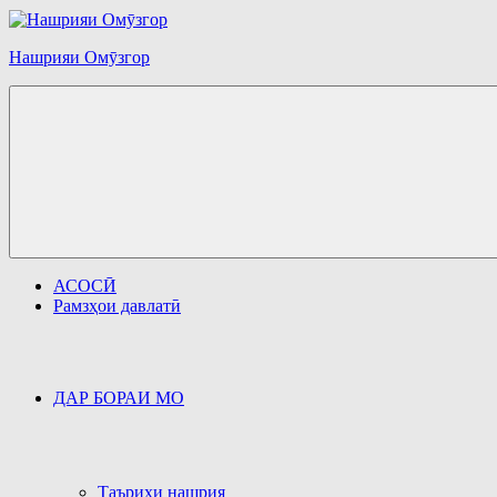
Перейти
к
содержимому
Нашрияи Омӯзгор
АСОСӢ
Рамзҳои давлатӣ
ДАР БОРАИ МО
Таърихи нашрия