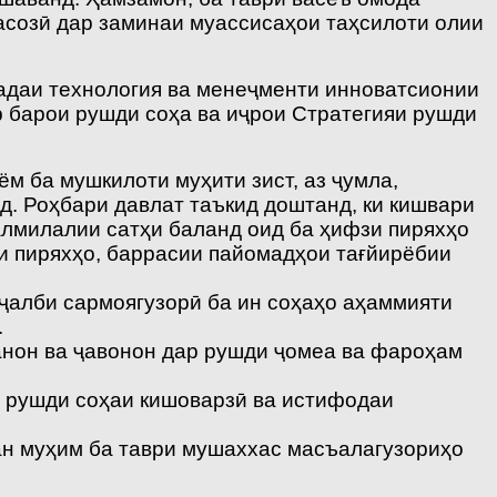
асозӣ дар заминаи муассисаҳои таҳсилоти олии
адаи технология ва менеҷменти инноватсионии
р барои рушди соҳа ва иҷрои Стратегияи рушди
м ба мушкилоти муҳити зист, аз ҷумла,
д. Роҳбари давлат таъкид доштанд, ки кишвари
лмилалии сатҳи баланд оид ба ҳифзи пиряхҳо
зи пиряхҳо, баррасии пайомадҳои тағйирёбии
ҷалби сармоягузорӣ ба ин соҳаҳо аҳаммияти
.
анон ва ҷавонон дар рушди ҷомеа ва фароҳам
, рушди соҳаи кишоварзӣ ва истифодаи
ан муҳим ба таври мушаххас масъалагузориҳо