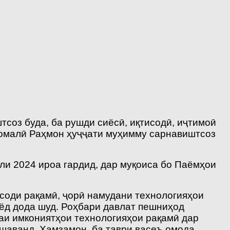
оз буда, ба рушди сиёсӣ, иқтисодӣ, иҷтимоӣ
момалӣ Раҳмон ҳуҷҷати муҳимму сарнавиштсоз
ли 2024 ироа гардид, дар муқоиса бо Паёмҳои
соди рақамӣ, ҷорӣ намудани технологияҳои
иёд дода шуд. Роҳбари давлат пешниҳод
аи имкониятҳои технологияҳои рақамӣ дар
 шаванд. Ҳамзамон, ба таври васеъ омода