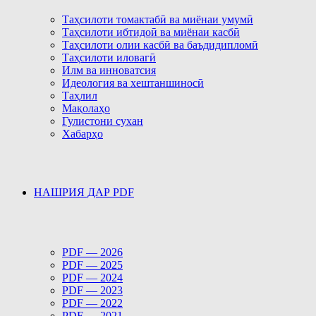
Таҳсилоти томактабӣ ва миёнаи умумӣ
Таҳсилоти ибтидоӣ ва миёнаи касбӣ
Таҳсилоти олии касбӣ ва баъдидипломӣ
Таҳсилоти иловагӣ
Илм ва инноватсия
Идеология ва хештаншиносӣ
Таҳлил
Мақолаҳо
Гулистони сухан
Хабарҳо
НАШРИЯ ДАР PDF
PDF — 2026
PDF — 2025
PDF — 2024
PDF — 2023
PDF — 2022
PDF — 2021