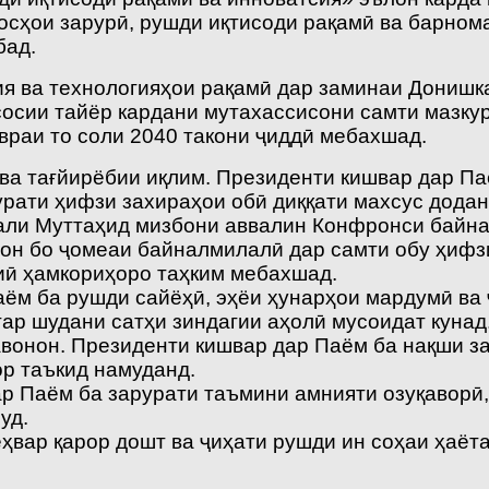
осҳои зарурӣ, рушди иқтисоди рақамӣ ва барном
бад.
ия ва технологияҳои рақамӣ дар заминаи Донишк
сосии тайёр кардани мутахассисони самти мазку
враи то соли 2040 такони ҷиддӣ мебахшад.
ва тағйирёбии иқлим. Президенти кишвар дар Паё
урати ҳифзи захираҳои обӣ диққати махсус додан
али Муттаҳид мизбони аввалин Конфронси байна
истон бо ҷомеаи байналмилалӣ дар самти обу ҳиф
иӣ ҳамкориҳоро таҳким мебахшад.
ём ба рушди сайёҳӣ, эҳёи ҳунарҳои мардумӣ ва 
тар шудани сатҳи зиндагии аҳолӣ мусоидат кунад
авонон. Президенти кишвар дар Паём ба нақши з
р таъкид намуданд.
ар Паём ба зарурати таъмини амнияти озуқаворӣ
уд.
ҳвар қарор дошт ва ҷиҳати рушди ин соҳаи ҳаёт