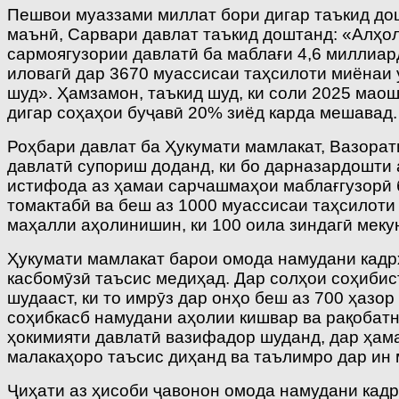
Пешвои муаззами миллат бори дигар таъкид до
маънӣ, Сарвари давлат таъкид доштанд: «Алҳол
сармоягузории давлатӣ ба маблағи 4,6 миллиард
иловагӣ дар 3670 муассисаи таҳсилоти миёнаи 
шуд». Ҳамзамон, таъкид шуд, ки соли 2025 мао
дигар соҳаҳои буҷавӣ 20% зиёд карда мешавад.
Роҳбари давлат ба Ҳукумати мамлакат, Вазора
давлатӣ супориш доданд, ки бо дарназардошти 
истифода аз ҳамаи сарчашмаҳои маблағгузорӣ 
томактабӣ ва беш аз 1000 муассисаи таҳсилоти 
маҳалли аҳолинишин, ки 100 оила зиндагӣ меку
Ҳукумати мамлакат барои омода намудани кадрҳ
касбомӯзӣ таъсис медиҳад. Дар солҳои соҳибис
шудааст, ки то имрӯз дар онҳо беш аз 700 ҳазо
соҳибкасб намудани аҳолии кишвар ва рақобатн
ҳокимияти давлатӣ вазифадор шуданд, дар ҳам
малакаҳоро таъсис диҳанд ва таълимро дар ин 
Ҷиҳати аз ҳисоби ҷавонон омода намудани кадр