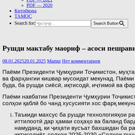
PDF — 2020
Китобхона
ТАМОС
Search for:
Search Button
Рушди мактабу маориф – асоси пешрав
08.01.2025
20.01.2025
Mamur
Нет комментариев
Паёми Президенти Ҷумҳурии Тоҷикистон, муҳта
ва фарҳангии кишвар мусоидат мекунад. Паёми
буда, ба рушди сиёсӣ, иқтисодӣ, иҷтимоӣ ва фа
Паёми навбатии Президенти Ҷумҳурии Тоҷикисто
солҳои қаблӣ бо чанд хусусияти хос фарқ мекун
Таъкиди махсус ба рушди технологияҳои ра
иттилоотӣ дар ҳамаи соҳаҳо ва баланд бар
намуданд, ки ҷиҳати вусъат бахшидан ба 
иқтисодиёт, солҳои 2025-2030 «Солҳои руш