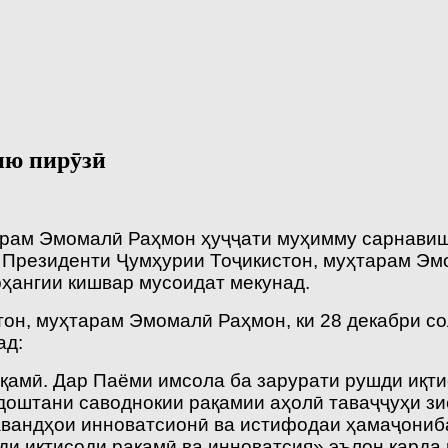
ию пирӯзӣ
рам Эмомалӣ Раҳмон ҳуҷҷати муҳимму сарнавиштс
 Президенти Ҷумҳурии Тоҷикистон, муҳтарам Э
рҳангии кишвар мусоидат мекунад.
н, муҳтарам Эмомалӣ Раҳмон, ки 28 декабри со
ад:
қамӣ. Дар Паёми имсола ба зарурати рушди иқти
доштани саводнокии рақамии аҳо­лӣ таваҷҷуҳи з
равандҳои инноватсионӣ ва истифодаи ҳамаҷониб
ди иқтисоди рақамӣ ва инноватсия» эълон карда