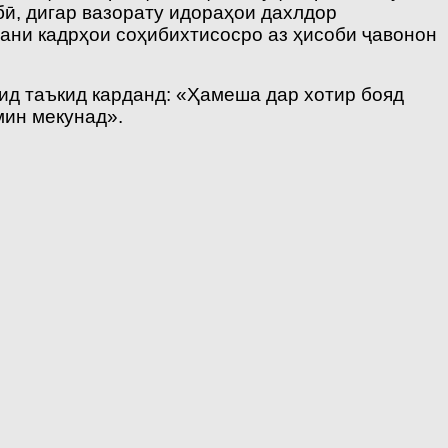
бӣ, дигар вазорату идораҳои дахлдор
ани кадрҳои соҳибихтисосро аз ҳисоби ҷавонон
д таъкид карданд: «Ҳамеша дар хотир бояд
мин мекунад».