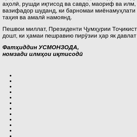
аҳолӣ, рушди иқтисод ва савдо, маориф ва илм,
вазифадор шуданд, ки барномаи миёнамуҳлати 
таҳия ва амалӣ намоянд.
Пешвои миллат, Президенти Ҷумҳурии Тоҷикист
дошт, ки ҳамаи пешравию пирӯзии ҳар як давла
Фатҳиддин УСМОНЗОДА,
номзади илмҳои иқтисодӣ