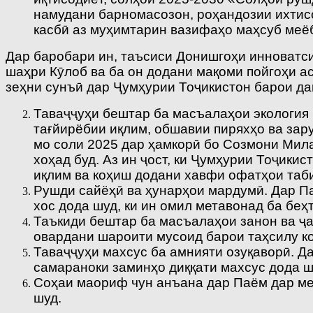
намудани барномасозон, роҳандозии ихтис
касбӣ аз муҳимтарин вазифаҳо маҳсуб меё
Дар баробари ин, таъсиси Донишгоҳи инноватс
шаҳри Кӯлоб ва ба он додани мақоми пойгоҳи а
зеҳни сунъӣ дар Ҷумҳурии Тоҷикистон барои да
Таваҷҷуҳи бештар ба масъалаҳои экология 
тағйирёбии иқлим, обшавии пиряхҳо ва зар
мо соли 2025 дар ҳамкорӣ бо Созмони Мил
хоҳад буд. Аз ин ҷост, ки Ҷумҳурии Тоҷик
иқлим ва коҳиш додани хавфи офатҳои таб
Рушди сайёҳӣ ва ҳунарҳои мардумӣ. Дар Па
хос дода шуд, ки ин омил метавонад ба беҳ
Таъкиди бештар ба масъалаҳои занон ва ҷ
овардани шароити мусоид барои таҳсилу ко
Таваҷҷуҳи махсус ба амнияти озуқаворӣ. Д
самараноки заминҳо диққати махсус дода ш
Соҳаи маориф чун анъана дар Паём дар ме
шуд.