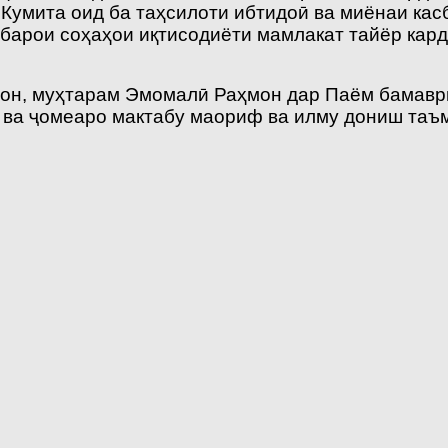
 Кумита оид ба таҳ­силоти ибтидоӣ ва миёнаи кас
барои соҳаҳои иқтисодиёти мамлакат тайёр кард
он, муҳтарам Эмомалӣ Раҳмон дар Паём бамаври
т ва ҷомеаро мактабу маориф ва илму дониш таъ