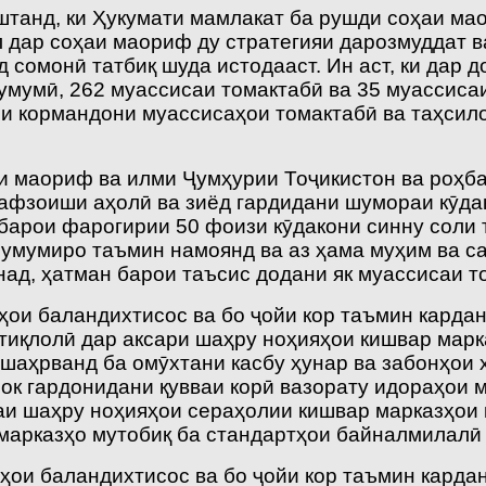
штанд, ки Ҳукумати мамлакат ба рушди соҳаи ма
 дар соҳаи маориф ду стратегияи дарозмуддат в
 сомонӣ татбиқ шуда истодааст. Ин аст, ки дар 
умумӣ, 262 муассисаи томактабӣ ва 35 муассисаи
ши кормандони муассисаҳои томак­табӣ ва таҳ­с
ти маориф ва илми Ҷумҳурии Тоҷикистон ва роҳб
афзоиши аҳолӣ ва зиёд гардидани шумораи кӯдак
барои фарогирии 50 фоизи кӯдакони синну соли 
умумиро таъмин намоянд ва аз ҳама муҳим ва сар
над, ҳатман барои таъсис додани як муассисаи 
ои баландихтисос ва бо ҷойи кор таъмин кардан
тиқлолӣ дар аксари шаҳру ноҳияҳои кишвар мар
р шаҳрванд ба омӯхтани касбу ҳунар ва забонҳо
ок гардонидани қувваи корӣ вазорату идораҳои 
аи шаҳру ноҳияҳои сераҳолии кишвар марказ­ҳои
марказҳо мутобиқ ба стандартҳои байналмилалӣ 
ҳои баландихтисос ва бо ҷойи кор таъмин кардан