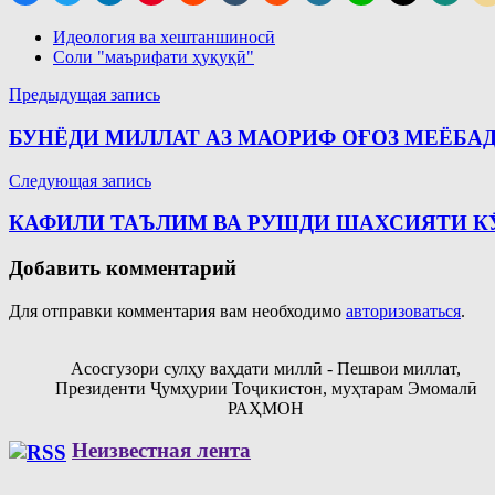
Идеология ва хештаншиносӣ
Соли "маърифати ҳуқуқӣ"
Навигация
Предыдущая запись
по
БУНЁДИ МИЛЛАТ АЗ МАОРИФ ОҒОЗ МЕЁБА
записям
Следующая запись
КАФИЛИ ТАЪЛИМ ВА РУШДИ ШАХСИЯТИ К
Добавить комментарий
Для отправки комментария вам необходимо
авторизоваться
.
Асосгузори сулҳу ваҳдати миллӣ - Пешвои миллат,
Президенти Ҷумҳурии Тоҷикистон, муҳтарам Эмомалӣ
РАҲМОН
Неизвестная лента