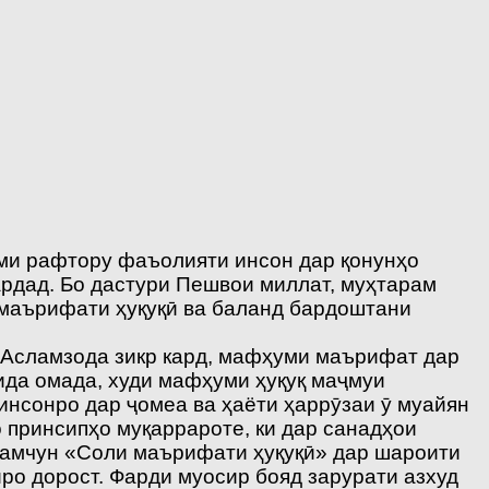
ими рафтору фаъолияти инсон дар қонунҳо
ардад. Бо дастури Пешвои миллат, муҳтарам
 маърифати ҳуқуқӣ ва баланд бардоштани
 Асламзода зикр кард, мафҳуми маърифат дар
дида омада, худи мафҳуми ҳуқуқ маҷмуи
инсонро дар ҷомеа ва ҳаёти ҳаррӯзаи ӯ муайян
 принсипҳо муқаррароте, ки дар санадҳои
 ҳамчун «Соли маърифати ҳуқуқӣ» дар шароити
ро дорост. Фарди муосир бояд зарурати азхуд