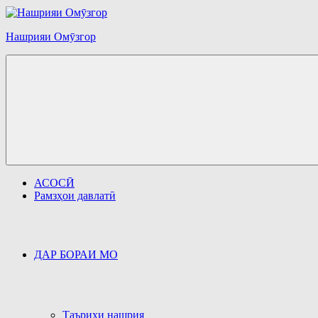
Перейти
к
содержимому
Нашрияи Омӯзгор
АСОСӢ
Рамзҳои давлатӣ
ДАР БОРАИ МО
Таърихи нашрия