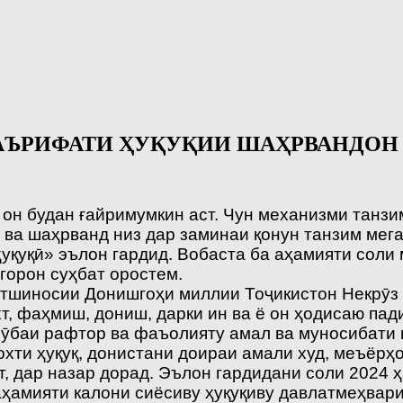
АЪРИФАТИ ҲУҚУҚИИ ШАҲРВАНДОН
и он будан ғайримумкин аст. Чун механизми танз
 ва шаҳрванд низ дар заминаи қонун танзим мег
қуқӣ» эълон гардид. Вобаста ба аҳамияти соли
горон суҳбат оростем.
тшиносии Донишгоҳи миллии Тоҷикистон Некрӯз
т, фаҳмиш, дониш, дарки ин ва ё он ҳодисаю па
чӯбаи рафтор ва фаъолияту амал ва муносибати 
хти ҳуқуқ, донистани доираи амали худ, меъёрҳо
т, дар назар дорад. Эълон гардидани соли 2024
амияти калони сиёсиву ҳуқуқиву давлатмеҳвари