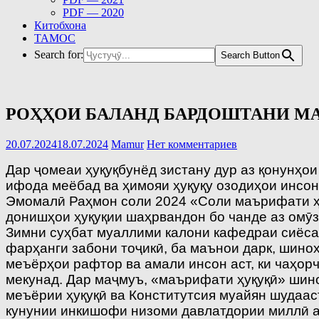
PDF — 2020
Китобхона
ТАМОС
Search for:
Search Button
РОҲҲОИ БАЛАНД БАРДОШТАНИ М
20.07.2024
18.07.2024
Mamur
Нет комментариев
Дар ҷомеаи ҳуқуқбунёд зистану дур аз қонунҳо
ифода меёбад ва ҳимояи ҳуқуқу озодиҳои инсон
Эмомалӣ Раҳмон соли 2024 «Соли маърифати ҳу
донишҳои ҳуқуқии шаҳрвандон бо чанде аз омӯз
Зимни суҳбат муаллими калони кафедраи сиёса
фарҳанги забони тоҷикӣ, ба маънои дарк, шинох
меъёрҳои рафтор ва амали инсон аст, ки чаҳор
мекунад. Дар маҷмуъ, «маърифати ҳуқуқӣ» шино
меъёрии ҳуқуқӣ ва Конститутсия муайян шудаас
кунунии инкишофи низоми давлатдории миллӣ аҳ