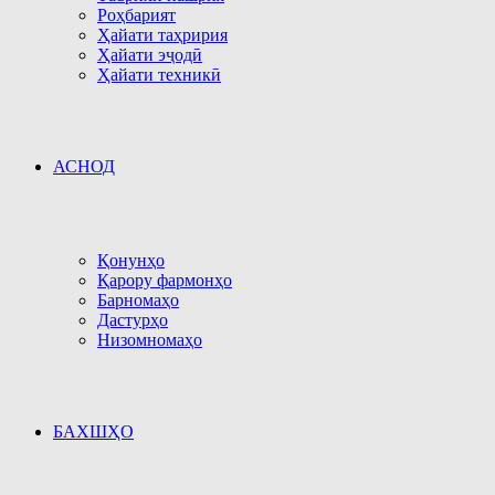
Роҳбарият
Ҳайати таҳририя
Ҳайати эҷодӣ
Ҳайати техникӣ
АСНОД
Қонунҳо
Қарору фармонҳо
Барномаҳо
Дастурҳо
Низомномаҳо
БАХШҲО