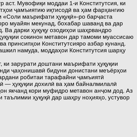
р аст. Мувофиқи моддаи 1-и Конститутсия, ки
атҳои ҷамъиятию иқтисодӣ ва ҳам фарҳангию
и «Соли маърифати ҳуқуқӣ»-ро барҷаста
оро муайян мекунад, бохабар шаванд ва дар
д. Ва дарки ҳуқуқу озодиҳои шаҳрвандро
ҳуқуқии сокинон метавон дар тамоми муассисаю
ва принсипҳои Конститутсияро азбар кунанд.
 ташкил намуда, моддаҳои Конститутсия шарҳу
 ки зарурати доштани маърифати ҳуқуқии
ванди ҷаҳонишавӣ бидуни донистани меъёрҳои
вардани робитаи тарафайни ҷамъиятӣ
рӣ — ҳуқуқии дохилӣ ва ҳам байналмилалӣ
он якчанд кори муфидро метавон анҷом дод. Аз
и таълимии ҳуқуқӣ дар шаҳру ноҳияҳо, устувор