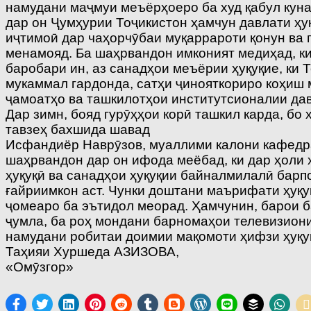
намудани маҷмуи меъёрҳоеро ба худ қабул кунад
дар он Ҷумҳурии Тоҷикистон ҳамчун давлати ҳ
иҷтимоӣ дар чаҳорчӯбаи муқаррароти қонун ва
менамояд. Ба шаҳрвандон имконият медиҳад, ки
баробари ин, аз санадҳои меъёрии ҳуқуқие, ки 
мукаммал гардонда, сатҳи ҷинояткориро коҳиш
ҷамоатҳо ва ташкилотҳои институтсионалии дав
Дар зимн, бояд гурӯҳҳои корӣ ташкил карда, бо
тавзеҳ бахшида шавад
Исфандиёр Наврӯзов, муаллими калони кафедр
шаҳрвандон дар он ифода меёбад, ки дар ҳоли 
ҳуқуқӣ ва санадҳои ҳуқуқии байналмилалӣ бар
ғайриимкон аст. Чунки доштани маърифати ҳуқу
ҷомеаро ба эътидол меорад. Ҳамчунин, барои 
ҷумла, ба роҳ мондани барномаҳои телевизиони
намудани робитаи доимии мақомоти ҳифзи ҳуқуқ
Таҳияи Хуршеда АЗИЗОВА,
«Омӯзгор»