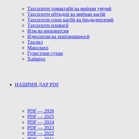
Таҳсилоти томактабӣ ва миёнаи умумӣ
Таҳсилоти ибтидоӣ ва миёнаи касбӣ
Таҳсилоти олии касбӣ ва баъдидипломӣ
Таҳсилоти иловагӣ
Илм ва инноватсия
Идеология ва хештаншиносӣ
Таҳлил
Мақолаҳо
Гулистони сухан
Хабарҳо
НАШРИЯ ДАР PDF
PDF — 2026
PDF — 2025
PDF — 2024
PDF — 2023
PDF — 2022
PDF — 2021