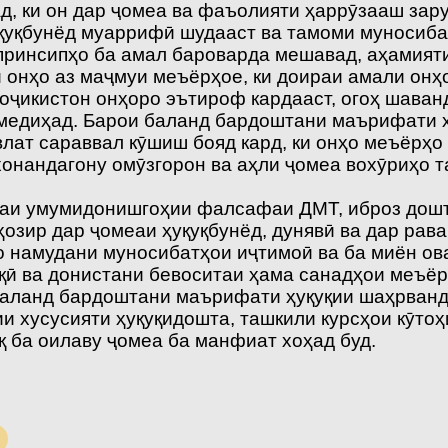
, ки он дар ҷомеа ва фаъолияти ҳаррӯзааш зару
уқуқбунёд муаррифӣ шудааст ва тамоми муносиб
 принсипҳо ба амал бароварда мешавад, аҳамият
 онҳо аз маҷмуи меъёрҳое, ки доираи амали онҳ
Тоҷикистон онҳоро эътироф кардааст, огоҳ шаван
 медиҳад. Барои баланд бардоштани маърифати 
лат сараввал кӯшиш бояд кард, ки онҳо меъёрҳо 
 хонандагону омӯзгорон ва аҳли ҷомеа вохӯриҳо
аи умумидонишгоҳии фалсафаи ДМТ, иброз дошт,
ҳозир дар ҷомеаи ҳуқуқбунёд, дунявӣ ва дар ра
по намудани муносибатҳои иҷтимоӣ ва ба миён о
қӣ ва донистани бевоситаи ҳама санадҳои меъё
баланд бардоштани маърифати ҳуқуқии шаҳрванд
и хусусияти ҳуқуқидошта, ташкили курсҳои кӯтоҳ
 ба оилаву ҷомеа ба манфиат хоҳад буд.