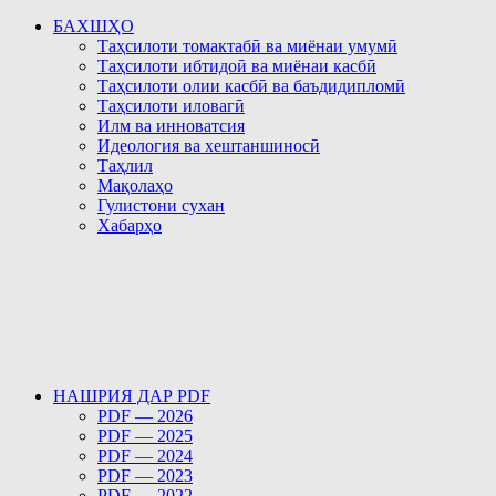
БАХШҲО
Таҳсилоти томактабӣ ва миёнаи умумӣ
Таҳсилоти ибтидоӣ ва миёнаи касбӣ
Таҳсилоти олии касбӣ ва баъдидипломӣ
Таҳсилоти иловагӣ
Илм ва инноватсия
Идеология ва хештаншиносӣ
Таҳлил
Мақолаҳо
Гулистони сухан
Хабарҳо
НАШРИЯ ДАР PDF
PDF — 2026
PDF — 2025
PDF — 2024
PDF — 2023
PDF — 2022