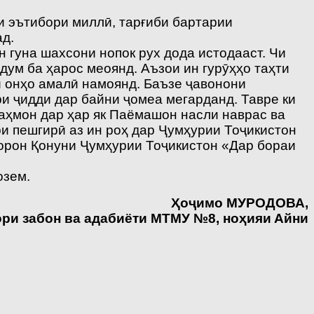
ни эътибори миллӣ, тарғиби бартарии
ад.
н гуна шахсони нопок рух дода истодааст. Чи
дум ба ҳарос меоянд. Аъзои ин гурӯҳҳо таҳти
и онҳо амалӣ намоянд. Баъзе ҷавонони
ри ҷидди дар байни ҷомеа мегарданд. Тавре ки
аҳмон дар ҳар як Паёмашон насли наврас ва
и пешгирӣ аз ин роҳ дар Ҷумҳурии Тоҷикистон
корон Қонуни Ҷумҳурии Тоҷикистон «Дар бораи
озем.
Ҳ
о
ҷ
имо
МУРОДОВА,
ори забон ва адабиёти МТМУ №8, но
ҳ
ияи
Айни