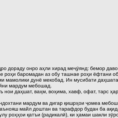
дро дораду онро аҳли хирад меҷӯянд: бемор даво
ае роҳи баромадан аз обу ташнае роҳи ёфтани о
оми мамолики дунё мекобад. Ин мусибати даҳшата
айни мардум мебошад.
 нои даҳшат, ваҳм, воҳима, хавф, офат, тарс ҳар
андохтани мардум ва дигар қишрҳои ҷомеа мебош
маънояш майл доштан ва тарафдор будан ба ақи
у роҳҳои қатъи (радикалӣ), ки ҳамаи шакли зӯро