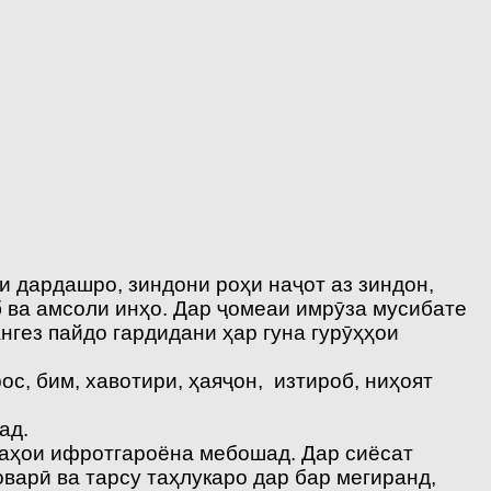
и дардашро, зиндони роҳи наҷот аз зиндон,
б ва амсоли инҳо. Дар ҷомеаи имрӯза мусибате
нгез пайдо гардидани ҳар гуна гурӯҳҳои
ос, бим, хавотири, ҳаяҷон, изтироб, ниҳоят
ад.
даҳои ифротгароёна мебошад. Дар сиёсат
варӣ ва тарсу таҳлукаро дар бар мегиранд,