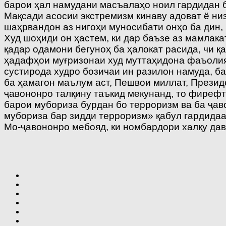
барои ҳал намудани масъалаҳо ноил гардидан 
Мақсади асосии экстремизм кинаву адоват ё низ
шаҳрвандон аз нигоҳи муносибати онҳо ба дин,
Худ шоҳиди он ҳастем, ки дар баъзе аз мамлака
қадар одамони бегуноҳ ба ҳалокат расида, чи қ
ҳадафҳои муғризонаи худ муттаҳидона фаъолият
сустирода худро бозичаи ин разилон намуда, ба
ба ҳамагон маълум аст, Пешвои миллат, Прези
ҷавононро талқину таъкид мекунанд, то фирефт
барои мубориза бурдан бо терроризм ва ба ҷав
мубориза бар зидди терроризм» қабул гардидаа
Мо-ҷавононро мебояд, ки номбардори халқу дав