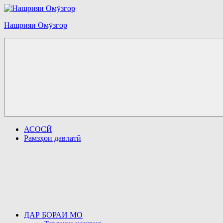
Перейти
к
Нашрияи Омӯзгор
содержимому
АСОСӢ
Рамзҳои давлатӣ
ДАР БОРАИ МО