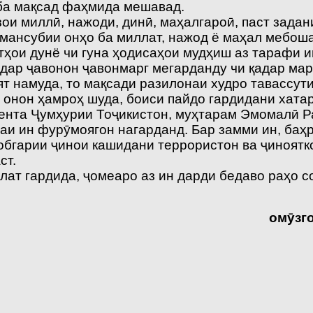
ба мақсад фаҳмида мешавад.
ои миллӣ, нажоди, динӣ, маҳалгароӣ, паст зада
 мансубии онҳо ба миллат, нажод ё маҳал мебош
тҳои дунё чи гуна ҳодисаҳои мудҳиш аз тарафи и
адар ҷавонон ҷавонмарг мегарданду чи қадар мар
 намуда, то мақсади разилонаи худро тавассут
 онон ҳамроҳ шуда, боиси пайдо гардидани хата
дента Ҷумҳурии Тоҷикистон, муҳтарам Эмомалӣ Р
аи ин фурӯмоягон нагарданд. Бар замми ин, баҳр
обгарии ҷинои кашидани террористон ва ҷиноят
ст.
лат гардида, ҷомеаро аз ин дарди бедаво раҳо с
ом
ӯ
зг