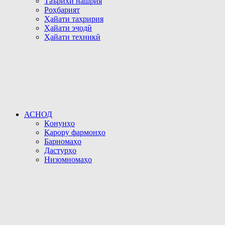
Таърихи нашрия
Роҳбарият
Ҳайати таҳририя
Ҳайати эҷодӣ
Ҳайати техникӣ
АСНОД
Қонунҳо
Қарору фармонҳо
Барномаҳо
Дастурҳо
Низомномаҳо