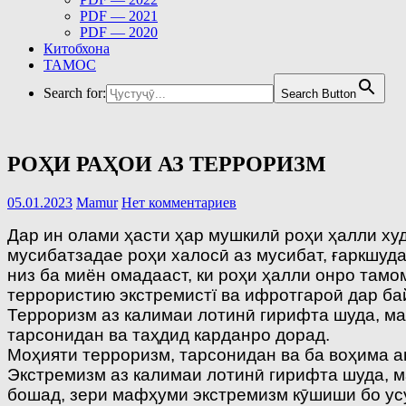
PDF — 2021
PDF — 2020
Китобхона
ТАМОС
Search for:
Search Button
РОҲИ РАҲОИ АЗ ТЕРРОРИЗМ
05.01.2023
Mamur
Нет комментариев
Дар ин олами ҳасти ҳар мушкилӣ роҳи ҳалли ху
мусибатзадае роҳи халосӣ аз мусибат, ғаркшуд
низ ба миён омадааст, ки роҳи ҳалли онро там
террористию экстремистї ва ифротгароӣ дар б
Терроризм аз калимаи лотинӣ гирифта шуда, маъ
тарсонидан ва таҳдид карданро дорад.
Моҳияти терроризм, тарсонидан ва ба воҳима 
Экстремизм аз калимаи лотинӣ гирифта шуда, 
бошад, зери мафҳуми экстремизм кӯшиши бо усул