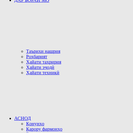
ДАР БОРАИ МО
Таърихи нашрия
Роҳбарият
Ҳайати таҳририя
Ҳайати эҷодӣ
Ҳайати техникӣ
АСНОД
Қонунҳо
Қарору фармонҳо