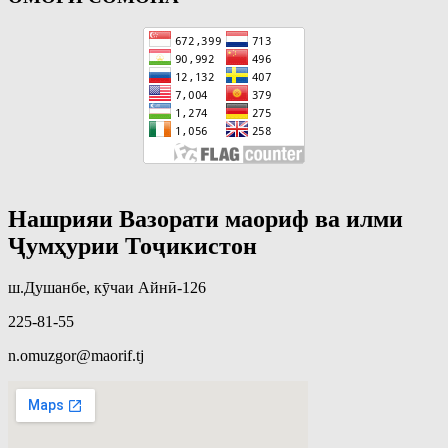
Нашрияи Вазорати маориф ва илми
Ҷумҳурии Тоҷикистон
ш.Душанбе, кӯчаи Айнӣ-126
225-81-55
n.omuzgor@maorif.tj