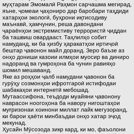
муҳтарам Эмомалӣ Раҳмон сарчашма мегирад,
яъне, ҷомеаи ҷаҳониро дар баробари таҳдиди
хатарҳои экологӣ, буҳрони иқтисодиву
маънавӣ, ҳамчунин, реша давондани
ҷараёнҳои экстремистиву террористӣ ҷиддан
ба ташвиш овардааст. Таҳлилҳо собит
намуданд, ки ба ҳизбу ҳаракатҳои иртиҷоӣ
бештар ҷавонон майл доранд. Зеро баъзе аз
онҳо дониши казоии илмҳои муосир ва диниро
надоранд ва гумроҳона ба чунин равияҳо
шомил мешаванд.
Яке аз роҳҳои ҷалб намудани ҷавонон ба
гурӯҳу созмонҳои ифротгароӣ истифодаи
шабакаҳои интернетӣ мебошад.
Мутаассифона, теъдоди муайяни ҷавонону
наврасон ноогоҳона ба навору нигоштаҳои
муғризонаи хоинони миллат лайк мегузоранд,
ки барои ҳаёти минбаъдаи онҳо хатар эҷод
мекунад.
Ҳусайн Мӯсозода зикр кард, ки мо, фаъолони