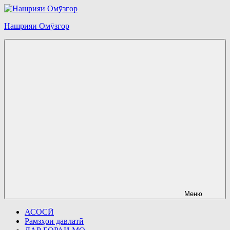
Перейти
к
Нашрияи Омӯзгор
содержимому
Меню
АСОСӢ
Рамзҳои давлатӣ