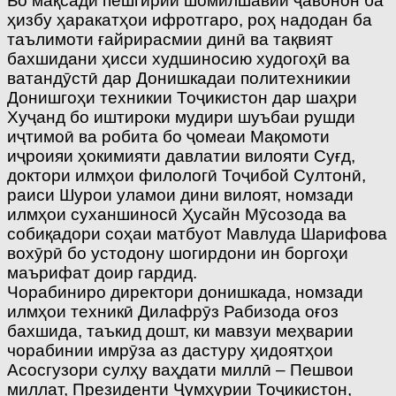
Бо мақсади пешгирии шомилшавии ҷавонон ба
ҳизбу ҳаракатҳои ифротгаро, роҳ надодан ба
таълимоти ғайрирасмии динӣ ва тақвият
бахшидани ҳисси худшиносию худогоҳӣ ва
ватандӯстӣ дар Донишкадаи политехникии
Донишгоҳи техникии Тоҷикистон дар шаҳри
Хуҷанд бо иштироки мудири шуъбаи рушди
иҷтимоӣ ва робита бо ҷомеаи Мақомоти
иҷроияи ҳокимияти давлатии вилояти Суғд,
доктори илмҳои филологӣ Тоҷибой Султонӣ,
раиси Шурои уламои дини вилоят, номзади
илмҳои суханшиносӣ Ҳусайн Мӯсозода ва
собиқадори соҳаи матбуот Мавлуда Шарифова
вохӯрӣ бо устодону шогирдони ин боргоҳи
маърифат доир гардид.
Чорабиниро директори донишкада, номзади
илмҳои техникӣ Дилафрӯз Рабизода оғоз
бахшида, таъкид дошт, ки мавзуи меҳварии
чорабинии имрӯза аз дастуру ҳидоятҳои
Асосгузори сулҳу ваҳдати миллӣ – Пешвои
миллат, Президенти Ҷумҳурии Тоҷикистон,