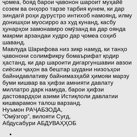
ҷомеа, бояд барои ҷавонон шароит муҳайё
созем ва онҳоро тарзе тарбия кунем, ки дар
зиндагӣ роҳи дурустро интихоб намоянд, илму
донишҳои муосирро аз худ кунанд, касбу
ҳунарҳои замонавиро омӯзанд ва дар оянда
мақоми арзандаи худро дар ҷомеа соҳиб
шаванд.
Мавлуда Шарифова низ зикр намуд, ки танҳо
ҷавонони солимфикру бомаърифат қодир
ҳастанд, ки дар шароити дигаргуншавии авзои
сиёсии ҷаҳон ва бештар шудани низоъҳои
байнидавлативу байнимазҳабӣ ҳимояи марзу
буми кишвар ва ҳифзи амнияти давлату
миллатро дарк намуда, барои ҳифзи
дастовардҳои азими Истиқлоли давлатии
кишварамон талош варзанд.
Нуъмон РАҶАБЗОДА,
“Омӯзгор”, вилояти Суғд,
Абдусабури АБДУВАҲҲОБ