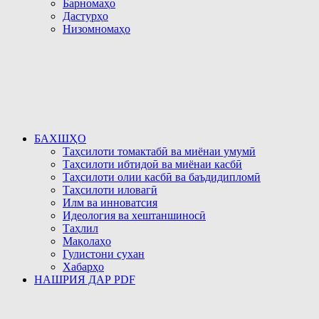
Барномаҳо
Дастурҳо
Низомномаҳо
БАХШҲО
Таҳсилоти томактабӣ ва миёнаи умумӣ
Таҳсилоти ибтидоӣ ва миёнаи касбӣ
Таҳсилоти олии касбӣ ва баъдидипломӣ
Таҳсилоти иловагӣ
Илм ва инноватсия
Идеология ва хештаншиносӣ
Таҳлил
Мақолаҳо
Гулистони сухан
Хабарҳо
НАШРИЯ ДАР PDF