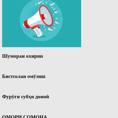
Шумораи охирин
Бистсолаи омӯзиш
Фурӯғи субҳи доноӣ
ОМОРИ СОМОНА