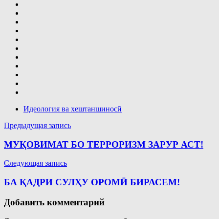
Идеология ва хештаншиносӣ
Навигация
Предыдущая запись
по
МУҚОВИМАТ БО ТЕРРОРИЗМ ЗАРУР АСТ!
записям
Следующая запись
БА ҚАДРИ СУЛҲУ ОРОМӢ БИРАСЕМ!
Добавить комментарий