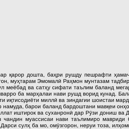
ар қарор дошта, баҳри рушду пешрафти ҳамаҷ
тон, муҳтарам Эмомалӣ Раҳмон мунтазам тадбирҳ
ул меёбад ва сатҳу сифати таълим баланд мег
варро ба марҳалаи нави рушд ворид кунад. Ба
и иқтисодиёти миллӣ ва зиндагии шоистаи мард
 намуда, барои баланд бардоштани мавқеи онҳо
ат иштирок ва суханронӣ дар Рӯзи дониш ва Д
з чандин муассисаи нави таълимиро мавриди б
арси сулҳ ба мо, омӯзгорон, неруи тоза, илҳо