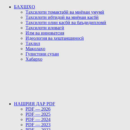
БАХШҲО
Таҳсилоти томактабӣ ва миёнаи умумӣ
Таҳсилоти ибтидоӣ ва миёнаи касбӣ
Таҳсилоти олии касбӣ ва баъдидипломӣ
Таҳсилоти иловагӣ
Илм ва инноватсия
Идеология ва хештаншиносӣ
Таҳлил
Мақолаҳо
Гулистони сухан
Хабарҳо
НАШРИЯ ДАР PDF
PDF — 2026
PDF — 2025
PDF — 2024
PDF — 2023
PDF — 2022