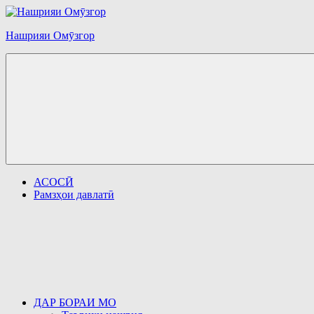
Перейти
к
Нашрияи Омӯзгор
содержимому
АСОСӢ
Рамзҳои давлатӣ
ДАР БОРАИ МО