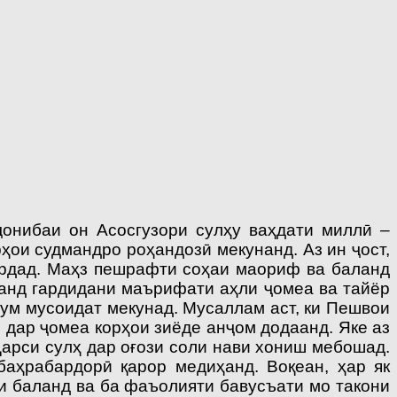
онибаи он Асосгузори сулҳу ваҳдати миллӣ –
ои судмандро роҳандозӣ мекунанд. Аз ин ҷост,
ардад. Маҳз пешрафти соҳаи маориф ва баланд
ланд гардидани маърифати аҳли ҷомеа ва тайёр
ум мусоидат мекунад. Мусаллам аст, ки Пешвои
 дар ҷомеа корҳои зиёде анҷом додаанд. Яке аз
арси сулҳ дар оғози соли нави хониш мебошад.
аҳрабардорӣ қарор медиҳанд. Воқеан, ҳар як
ми баланд ва ба фаъолияти бавусъати мо такони