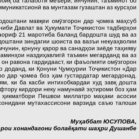
обиқ ба талаботи меъёрӣ, инчунин, таъминот бо
ммуникатсионӣ ва мунтазам гузаштан аз курсҳои
ардоштани мавқеи омӯзгорон дар ҷомеа маҳсуб
ониби Давлат ва Ҳукумати Тоҷикистон тадбирҳои
аориф 21 маротиба баланд бардошта шуд ва аз
рдоштани зиндагии шоиста ва вазъи некуаҳволии
чунин, қонуну қарор ва санадҳои зиёде таҳияву
заминҳои наздиҳавлигӣ таъмин мегарданд ва аз
 он равона гардидааст, ки фаъолияти омӯзгорон
р доданд, ки Қонуни Ҷумҳурии Тоҷикистон «Дар
ро дар ҷомеа боз ҳам густардатар мегардонад.
м, ки ба касби интихобкардаи худ завқ дошта
афтору кирдори неку намунавӣ эҳтироми боз ҳам
ни ҳикматбори Пешвои миллатро маҳаки асосии
асонидани мутахассисони варзида саъю талоши
Муҳаббат ЮСУПОВА,
рои хонандагони болаёқати
шаҳри Душанбе