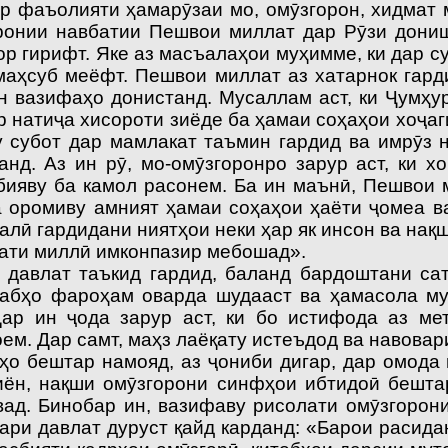
 фаъолияти ҳамарӯзаи мо, омӯзго­рон, хидмат 
ронии навбатии Пешвои миллат дар Рӯзи дониш
 гирифт. Яке аз масъалаҳои муҳимме, ки дар с
аҳсуб меёфт. Пешвои миллат аз хатарнок гард
н вазифаҳо донистанд. Мусаллам аст, ки Ҷумҳу
 натиҷа хисороти зиёде ба ҳамаи соҳаҳои хоҷаг
 субот дар мамлакат таъмин гардид ва имрӯз н
д. Аз ин рӯ, мо-омӯзгоронро зарур аст, ки х
рбияву ба камол расонем. Ба ин маънӣ, Пешвои
а оромиву амният ҳамаи соҳаҳои ҳаёти ҷомеа ва
алӣ гардидани ниятҳои неки ҳар як инсон ва на
дати миллӣ имконпазир мебошад».
 давлат таъкид гардид, баланд бардоштани са
табҳо фароҳам оварда шудааст ва ҳамасола му
ар ин ҷода зарур аст, ки бо истифода аз ме
м. Дар самт, маҳз лаёқату истеъдод ва навовар
сҳо бештар намояд, аз ҷониби дигар, дар омода
миён, нақши омӯзгорони синфҳои ибтидоӣ бешта
ад. Бинобар ин, вазифаву рисолати омӯзгорон
ри давлат дуруст қайд карданд: «Барои расида