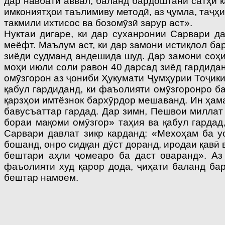
дар навбати аввал, баланд бардоштани сатҳи к
имкониятҳои таълимиву методӣ, аз ҷумла, таҷҳ
такмили ихтисос ва бозомӯзӣ зарур аст».
Нуктаи дигаре, ки дар суханронии Сарвари д
меёфт. Маълум аст, ки дар замони истиқлол ба
зиёди судманд андешида шуд. Дар замони соҳ
моҳи июли соли равон 40 дарсад зиёд гардидан
омӯзгорон аз ҷониби Ҳукумати Ҷумҳурии Тоҷики
қабул гардиданд, ки фаъолияти омӯзгоронро б
қарзҳои имтёзнок бархӯрдор мешаванд. Ин ҳама
бавусъаттар гардад. Дар зимн, Пешвои миллат
бораи мақоми омӯзгор» таҳия ва қабул гардад
Сарвари давлат зикр карданд: «Мехоҳам ба у
бошанд, онро сидқан дӯст доранд, иродаи қавӣ
бештари аҳли ҷомеаро ба даст оваранд». Аз 
фаъолияти худ қарор дода, ҷиҳати баланд ба
бештар намоем.