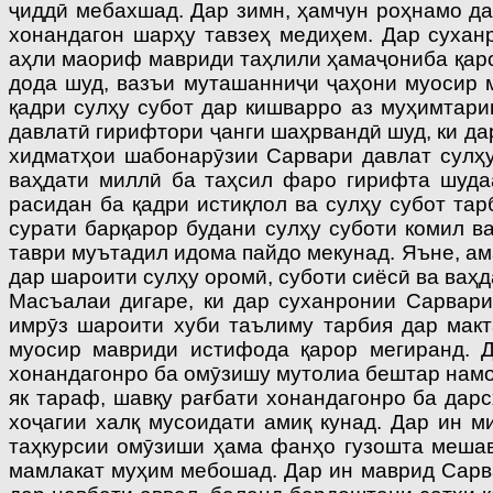
ҷиддӣ мебахшад. Дар зимн, ҳамчун роҳнамо дар
хонандагон шарҳу тавзеҳ медиҳем. Дар сухан
аҳли маориф мавриди таҳлили ҳамаҷониба қарор
дода шуд, вазъи муташанниҷи ҷаҳони муосир м
қадри сулҳу субот дар кишварро аз муҳимтари
давлатӣ гирифтори ҷанги шаҳрвандӣ шуд, ки дар
хидматҳои шабонарӯзии Сарвари давлат сулҳу
ваҳдати миллӣ ба таҳсил фаро гирифта шудаан
расидан ба қадри истиқлол ва сулҳу субот та
сурати барқарор будани сулҳу суботи комил в
таври муътадил идома пайдо мекунад. Яъне, ам
дар шароити сулҳу оромӣ, суботи сиёсӣ ва ваҳ
Масъалаи дигаре, ки дар суханронии Сарвари
имрӯз шароити хуби таълиму тарбия дар мак
муосир мавриди истифода қарор мегиранд. Д
хонандагонро ба омӯзишу мутолиа бештар намое
як тараф, шавқу рағбати хонандагонро ба дар
хоҷагии халқ мусоидати амиқ кунад. Дар ин 
таҳкурсии омӯзиши ҳама фанҳо гузошта мешав
мамлакат муҳим мебошад. Дар ин маврид Сарва