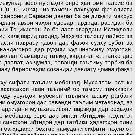
мекунад, зеро нуктаҳои онро ҳангоми тадрис ба
 (01.09.2024) низ тамоми паҳлуҳои фаъолияти
уханронии Сарвари давлат ба он диққати махсус
идани авзои ҷаҳон ёдовар гардида, расидан ба
рии Тоҷикистон бо ба даст овардани Истиқлоли
ии халқ ворид гардид. Маҳз бо талошу пайкор ва
асли наврасу ҷавон дар фазои сулҳу субот ва
онандагонро дар руҳияи худшиносиву худогоҳӣ,
 миллат бамаврид таъкид карданд: «…танҳо дар
 давлат, аз ҷумла, раванди таълиму тарбия ба
қшаву барномаҳои созандаи давлату ҷомеа фақат
тҳу сифати таълим мебошад. Мусаллам аст, ки
ассисаҳои нави таълимӣ бо тамоми таҷҳизоти
тоду усулҳои муосири таълимӣ шавқу рағбати
ии омӯзгорон дар раванди таълим метавонад, аз
 гардидани мутахассисони варзида дар соҳаҳои
р мебошад, зеро дар зинаи ибтидоии таҳсилот
и синфҳои ибтидоӣ дар татбиқи ҳадафҳои олии
н ба ҳадафи беҳтар намудани сифати таҳсилот,