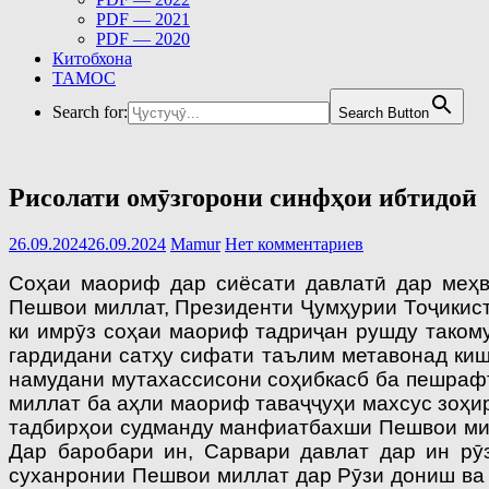
PDF — 2021
PDF — 2020
Китобхона
ТАМОС
Search for:
Search Button
Рисолати омӯзгорони синфҳои ибтидоӣ
26.09.2024
26.09.2024
Mamur
Нет комментариев
Соҳаи маориф дар сиёсати давлатӣ дар меҳв
Пешвои миллат, Президенти Ҷум­ҳурии Тоҷикис
ки имрӯз соҳаи маориф тадриҷан рушду таком
гардидани сатҳу сифати таълим метавонад киш
намудани мутахассисони соҳибкасб ба пешрафт
миллат ба аҳли маориф таваҷҷуҳи махсус зоҳир
тадбирҳои судманду манфиатбахши Пешвои милл
Дар баробари ин, Сарвари давлат дар ин рӯ
суханронии Пешвои миллат дар Рӯзи дониш ва Д