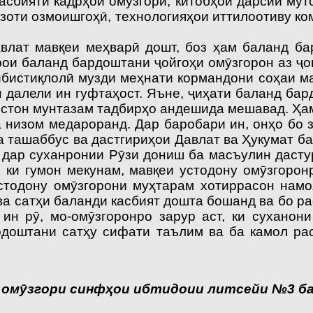
асбияти кадрҳои омӯзгорӣ, китобҳои дарсии мут
изоти озмоишгоҳӣ, технологияҳои иттилоотиву ко
авлат мавқеи меҳварӣ дошт, боз ҳам баланд б
рои баланд бардоштани ҷойгоҳи омӯзгорон аз ҷ
ибистиқлолӣ музди меҳнати кормандони соҳаи м
 далели ин гуфтаҳост. Яъне, ҷиҳати баланд ба
стон мунтазам тадбирҳо андешида мешавад. Ҳам
а низом медароранд. Дар баробари ин, онҳо бо 
 ташаббус ва дастгириҳои Давлат ва Ҳукумат ба
 дар суханронии Рӯзи дониш ба масъулин дасту
, ки гумон мекунам, мавқеи устодону омӯзгорон
стодону омӯзгорони муҳтарам хотиррасон намоя
 ва сатҳи баланди касбият дошта бошанд ва бо р
ин рӯ, мо-омӯзгоронро зарур аст, ки сухано
рдоштани сатҳу сифати таълим ва ба камол р
омӯзгори синфҳои ибтидоии литсейи №3 ба