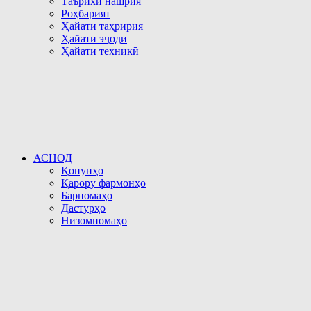
Таърихи нашрия
Роҳбарият
Ҳайати таҳририя
Ҳайати эҷодӣ
Ҳайати техникӣ
АСНОД
Қонунҳо
Қарору фармонҳо
Барномаҳо
Дастурҳо
Низомномаҳо