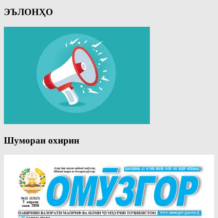
ЭЪЛОНҲО
Шумораи охирин