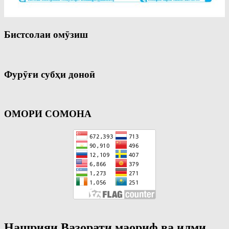
Бистсолаи омӯзиш
Фурӯғи субҳи доноӣ
ОМОРИ СОМОНА
Нашрияи Вазорати маориф ва илми