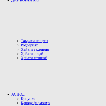
ДАР БОРАИ МО
Таърихи нашрия
Роҳбарият
Ҳайати таҳририя
Ҳайати эҷодӣ
Ҳайати техникӣ
АСНОД
Қонунҳо
Қарору фармонҳо