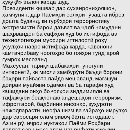
ҳуқуқӣ» эълон карда шуд.
Президенти кишвар дар суханрониҳояшон,
ҳамчунин, дар Паёмҳои солҳои гузашта иброз
дошта буданд, ки гурӯҳҳои террористиву
экстремистӣ барои даъват ва ҷалб намудани
шаҳрвандон ба сафҳои худ бо истифода аз
технологияҳои муосири иттилоотӣ роҳу
усулҳои навро истифода карда, ҷавонони
камтаҷрибаву ноогоҳро бо ғояҳои тундгароӣ
гумроҳ месозанд.
Махсусан, тариқи шабакаҳои гуногуни
интернетӣ, ки мисли замбурӯғи баъди борони
баҳорӣ пайваста пайдо мешаванд, мағзшӯӣ
доираи муайяни одамон ва ба тарафи худ
кашидани онҳо бо ғояҳои зиддимиллӣ ва
тафаккури беақлонаю андешаҳои терроризм,
ифротгароӣ, бадбинии инсонҳо, зуҳуроти
нажодпарастӣ, неофашизм ва ғайраҳо имрӯзҳо
дар саросари олам ривоҷ ёфта истодааст.
Аз ин рӯ, иҷрои нуктаҳои Паёми Роҳбари
давлат сари масъалаи маърифати ҳуқуқии