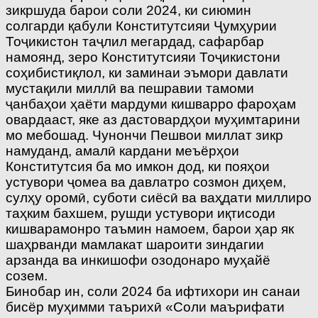
зикршуда барои соли 2024, ки сиюмин
солгарди қабули Конститутсияи Ҷумҳурии
Тоҷикистон таҷлил мегардад, сафарбар
намоянд, зеро Конститутсияи Тоҷикистони
соҳибистиқлол, ки заминаи эъмори давлати
мустақили миллӣ ва пешравии тамоми
ҷанбаҳои ҳаёти мардуми кишварро фароҳам
овардааст, яке аз дастовардҳои муҳимтарини
мо мебошад. Чунончи Пешвои миллат зикр
намуданд, амалӣ кардани меъёрҳои
Конститутсия ба мо имкон дод, ки пояҳои
устувори ҷомеа ва давлатро созмон диҳем,
сулҳу оромӣ, суботи сиёсӣ ва ваҳдати миллиро
таҳким бахшем, рушди устувори иқтисоди
кишварамонро таъмин намоем, барои ҳар як
шаҳрванди мамлакат шароити зиндагии
арзанда ва инкишофи озодонаро муҳайё
созем.
Бинобар ин, соли 2024 ба ифтихори ин санаи
бисёр муҳимми таърихӣ «Соли маърифати