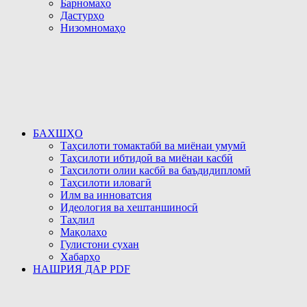
Барномаҳо
Дастурҳо
Низомномаҳо
БАХШҲО
Таҳсилоти томактабӣ ва миёнаи умумӣ
Таҳсилоти ибтидоӣ ва миёнаи касбӣ
Таҳсилоти олии касбӣ ва баъдидипломӣ
Таҳсилоти иловагӣ
Илм ва инноватсия
Идеология ва хештаншиносӣ
Таҳлил
Мақолаҳо
Гулистони сухан
Хабарҳо
НАШРИЯ ДАР PDF