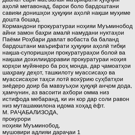
аҳолӣ метавонад, барои боло бардоштани
савияи донишҳои ҳуқуқии аҳолӣ нақши муҳиме
дошта бошад.
Кормандони прокуратураи ноҳияи Муъминобод
айни замон баҳри амалӣ намудани нуктаҳои
Паёми Роҳбари давлат вобаста ба баланд
бардоштани маърифати ҳуқуқии аҳолӣ тибқи
нақша-супоришҳои прокуратураҳои болоӣ ва
нақшаи дохилиидоравии прокуратураи ноҳия
корҳои муйянеро ба роҳ монда, дар ҷамоатҳои
шаҳраку деҳот, ташкилоту муассисаҳо ва
муассисаҳои таҳси лотӣ вохӯрию суҳбатҳои
зиёдеро доир ба мавзуъҳои ҳуқуқӣ анҷом дода,
ҳамчунин, аз васоити ахбори омма низ
истифода мебаранд, ки ин кор дар соли равон
низ муташаккилона идома хоҳад ёфт.
М. РАҶАБАЛИЗОДА,
прокурори
ноҳияи Муъминобод,
мушовири адлияи дараҷаи 1