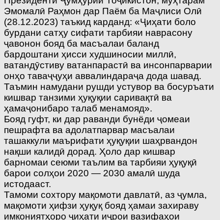
Президенти Ҷумҳурии Тоҷикистон, муҳтарам
Эмомалӣ Раҳмон дар Паём ба Маҷлиси Олӣ
(28.12.2023) таъкид карданд: «Ҷиҳати боло
бурдани сатҳу сифати тарбияи наврасону
ҷавонон бояд ба масъалаи баланд
бардоштани ҳисси худшиносии миллӣ,
ватандӯстиву ватанпарастӣ ва инсонпарварии
онҳо таваҷҷуҳи аввалиндараҷа дода шавад.
Таъмин намудани рушди устувор ва босуръати
кишвар танзими ҳуқуқии саривақтӣ ва
ҳамаҷонибаро талаб менамояд».
Бояд гуфт, ки дар раванди бунёди ҷомеаи
пешрафта ва адолатпарвар масъалаи
ташаккули маърифати ҳуқуқии шаҳрвандон
нақши калидӣ дорад. Ҳоло дар кишвар
барномаи сеюми таълим ва тарбияи ҳуқуқӣ
барои солҳои 2020 — 2030 амалӣ шуда
истодааст.
Тамоми сохтору мақомоти давлатӣ, аз ҷумла,
мақомоти ҳифзи ҳуқуқ бояд ҳамаи захираву
имкониятҳоро ҷиҳати иҷрои вазифаҳои