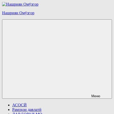
Перейти
к
Нашрияи Омӯзгор
содержимому
Меню
АСОСӢ
Рамзҳои давлатӣ