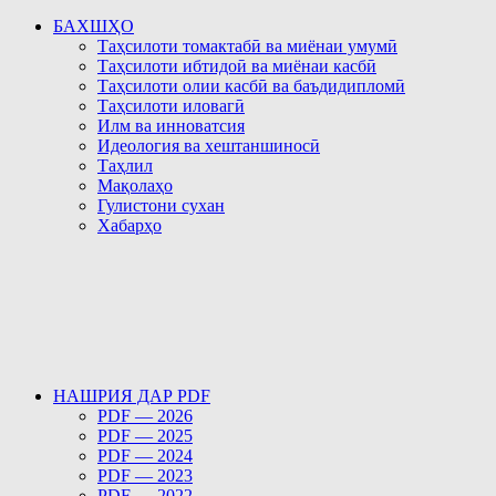
БАХШҲО
Таҳсилоти томактабӣ ва миёнаи умумӣ
Таҳсилоти ибтидоӣ ва миёнаи касбӣ
Таҳсилоти олии касбӣ ва баъдидипломӣ
Таҳсилоти иловагӣ
Илм ва инноватсия
Идеология ва хештаншиносӣ
Таҳлил
Мақолаҳо
Гулистони сухан
Хабарҳо
НАШРИЯ ДАР PDF
PDF — 2026
PDF — 2025
PDF — 2024
PDF — 2023
PDF — 2022