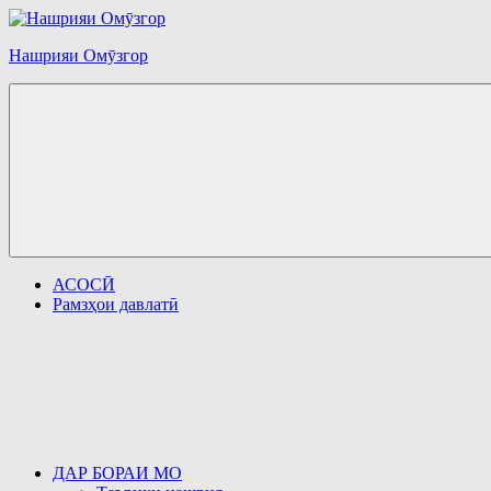
Перейти
к
Нашрияи Омӯзгор
содержимому
АСОСӢ
Рамзҳои давлатӣ
ДАР БОРАИ МО