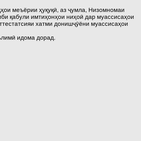
дҳои меъёрии ҳуқуқӣ, аз ҷумла, Низомномаи
иби қабули имтиҳонҳои ниҳоӣ дар муассисаҳои
аттестатсияи хатми донишҷӯёни муассисаҳои
ълимӣ идома дорад.