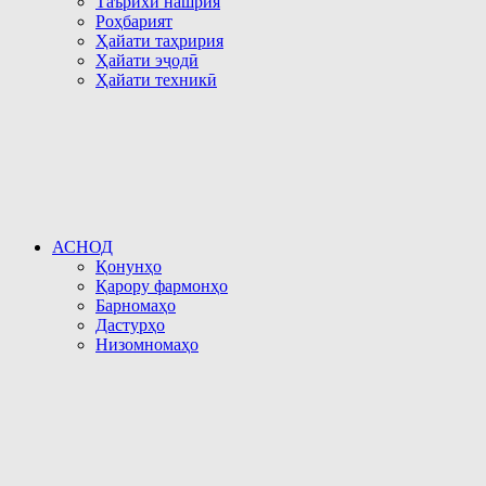
Таърихи нашрия
Роҳбарият
Ҳайати таҳририя
Ҳайати эҷодӣ
Ҳайати техникӣ
АСНОД
Қонунҳо
Қарору фармонҳо
Барномаҳо
Дастурҳо
Низомномаҳо