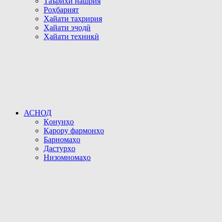
Таърихи нашрия
Роҳбарият
Ҳайати таҳририя
Ҳайати эҷодӣ
Ҳайати техникӣ
АСНОД
Қонунҳо
Қарору фармонҳо
Барномаҳо
Дастурҳо
Низомномаҳо