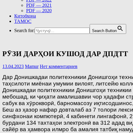
PDF — 2021
PDF — 2020
Китобхона
ТАМОС
Search for:
Search Button
РӮЗИ ДАРҲОИ КУШОД ДАР ДПДТТ
13.04.2023
Mamur
Нет комментариев
Дар Донишкадаи политехникии Донишгоҳи техни
таҳсилоти миёнаи умумии вилоят, литсейю колл
Донишкадаи политехникии Донишгоҳи техникии 
мебошад, ки ҷиҳати амалишавии чор ҳадафи стр
сабук ва хӯрокворӣ, барномасозу иқтисодшинос
Беш аз ҳазор нафар довталаб аз 7 толори лекси
синфхонаи компютерӣ, 4 кабинети лингафонӣ, 2
бурдани 134 тахтаҳои электронӣ ва 312 адад в
сайёр ва ҳамвора илмро ба амалия татбиқ нам