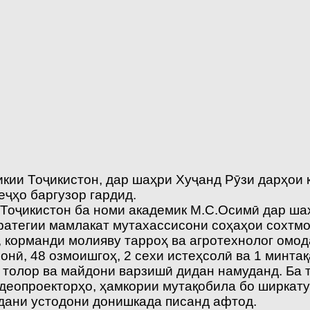
кии Тоҷикистон, дар шаҳри Хуҷанд Рӯзи дарҳои
еҷҳо баргузор гардид.
Тоҷикистон ба номи академик М.С.Осимӣ дар ша
атегии мамлакат мутахассисони соҳаҳои сохтмон,
, корманди молияву тарроҳ ва агротехнолог омо
онӣ, 48 озмоишгоҳ, 2 сехи истеҳсолӣ ва 1 минта
 толор ва майдони варзишӣ дидан намуданд. Ба
идеопроекторҳо, ҳамкории мутақобила бо ширкату
удани устодони донишкада писанд афтод.