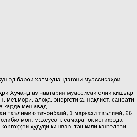
 кушод барои хатмкунандагони муассисаҳои
ҳри Хуҷанд аз навтарин муассисаи олии кишвар
 меъморӣ, алоқа, энергетика, нақлиёт, саноати
да карда мешавад.
қаи таълимию таҷрибавӣ, 1 маркази таълимӣ, 26
 толибилмон, махсусан, самаранок истифода
 коргоҳҳои ҳудуди кишвар, ташкили кафедраи