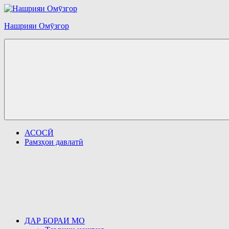
Перейти
к
Нашрияи Омӯзгор
содержимому
АСОСӢ
Рамзҳои давлатӣ
ДАР БОРАИ МО