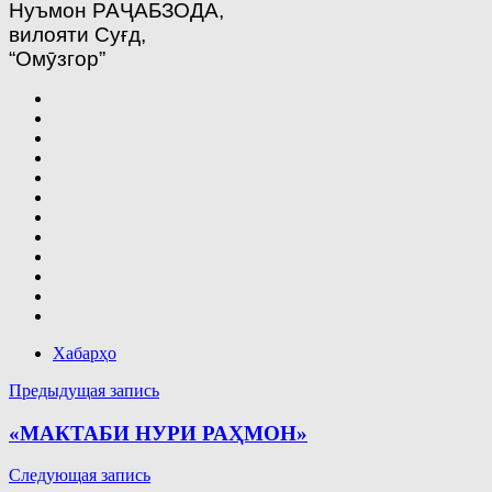
Нуъмон РАҶАБЗОДА,
вилояти Суғд,
“Омӯзгор”
Хабарҳо
Навигация
Предыдущая запись
по
«МАКТАБИ НУРИ РАҲМОН»
записям
Следующая запись