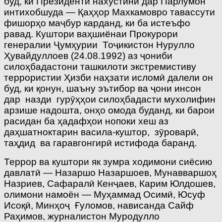
буд, ки Президенти нахустини дар Парлумон
интихобшуда — Қаҳҳор Махкамовро тавассути
фишорҳо маҷбур карданд, ки ба истеъфо
равад. Куштори ваҳшиёнаи Прокурори
генералии Ҷумҳурии Тоҷикистон Нурулло
Ҳувайдуллоев (24.08.1992) аз ҷониби
силоҳбадастони ташкилоти экстремистиву
террористии Ҳизби наҳзати исломӣ далели он
буд, ки қонун, шаъну эътибор ва ҷони инсон
дар назди гурӯҳҳои силоҳбадасти мухолифин
арзише надошта, онҳо омода буданд, ки барои
расидан ба ҳадафҳои нопоки хеш аз
даҳшатноктарин васила-куштор, зӯроварӣ,
таҳдид ва гаравгонгирӣ истифода баранд.
Террор ва куштори як зумра ходимони сиёсию
давлатӣ — Назаршо Назаршоев, Мунавваршоҳ
Назриев, Сафаралӣ Кенҷаев, Карим Юлдошев,
олимони намоён — Муҳаммад Осимӣ, Юсуф
Исоқӣ, Минҳоҷ Ғуломов, нависанда Сайф
Раҳимов, журналистон Муродулло