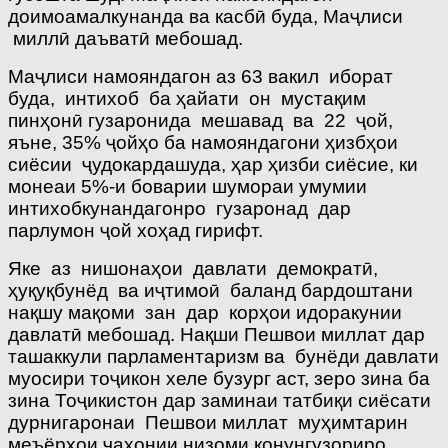
доимоамалкунанда ва касбӣ буда, Маҷлиси
миллӣ даъватӣ мебошад.
Маҷлиси намояндагон аз 63 вакил иборат
буда, интихоб ба ҳайати он мустақим
пинҳонӣ гузаронида мешавад ва 22 ҷой,
яъне, 35% ҷойҳо ба намояндагони ҳизбҳои
сиёсии ҷудокардашуда, ҳар ҳизби сиёсие, ки
монеаи 5%-и боварии шумораи умумии
интихобкунандагонро гузаронад дар
парлумон ҷой хоҳад гирифт.
Яке аз нишонаҳои давлати демократӣ,
ҳуқуқбунёд ва иҷтимоӣ баланд бардоштани
нақшу мақоми зан дар корҳои идоракунии
давлатӣ мебошад. Нақши Пешвои миллат дар
ташаккули парламентаризм ва бунёди давлати
муосири тоҷикон хеле бузург аст, зеро зина ба
зина Тоҷикистон дар заминаи татбиқи сиёсати
дурнигаронаи Пешвои миллат муҳимтарин
меъёрҳои ҷаҳонии низоми қонунгузориро