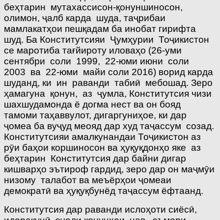
беҳтарин мутахассисон-қонуншиносон,
олимон, ҷалб карда шуда, таҷрибаи
мамлакатҳои пешқадам ба инобат гирифта
шуд. Ба Конститутсияи Ҷумҳурии Тоҷикистон
се маротиба тағйироту иловаҳо (26-уми
сентябри соли 1999, 22-юми июни соли
2003 ва 22-юми майи соли 2016) ворид карда
шуданд, ки ин раванди табиӣ мебошад. Зеро
ҳамагуна қонун, аз ҷумла, Конститутсия чизи
шахшудамонда ё догма нест ва он бояд
тамоми таҳаввулот, дигаргуниҳое, ки дар
ҷомеа ба вуҷуд меояд дар худ таҷассум созад.
Конститутсияи амалкунандаи Тоҷикистон аз
рӯи баҳои коршиносон ва ҳуқуқдонҳо яке аз
беҳтарин Конститутсия дар байни дигар
кишварҳо эътироф гардид, зеро дар он маҷмӯи
низому талабот ва меъёрҳои ҷомеаи
демократӣ ва ҳуқуқбунёд таҷассум ёфтаанд.
Конститутсия дар раванди ислоҳоти сиёсӣ,