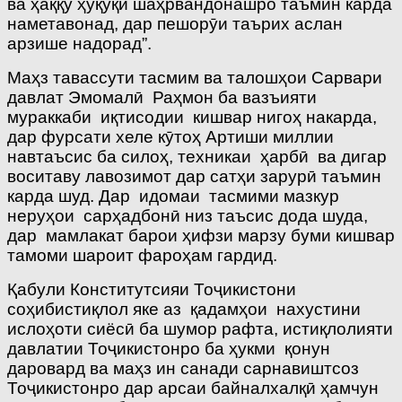
ва ҳаққу ҳуқуқи шаҳрвандонашро таъмин карда
наметавонад, дар пешорӯи таърих аслан
арзише надорад”.
Маҳз тавассути тасмим ва талошҳои Сарвари
давлат Эмомалӣ Раҳмон ба вазъияти
мураккаби иқтисодии кишвар нигоҳ накарда,
дар фурсати хеле кӯтоҳ Артиши миллии
навтаъсис ба силоҳ, техникаи ҳарбӣ ва дигар
воситаву лавозимот дар сатҳи зарурӣ таъмин
карда шуд. Дар идомаи тасмими мазкур
неруҳои сарҳадбонӣ низ таъсис дода шуда,
дар мамлакат барои ҳифзи марзу буми кишвар
тамоми шароит фароҳам гардид.
Қабули Конститутсияи Тоҷикистони
соҳибистиқлол яке аз қадамҳои нахустини
ислоҳоти сиёсӣ ба шумор рафта, истиқлолияти
давлатии Тоҷикистонро ба ҳукми қонун
даровард ва маҳз ин санади сарнавиштсоз
Тоҷикистонро дар арсаи байналхалқӣ ҳамчун