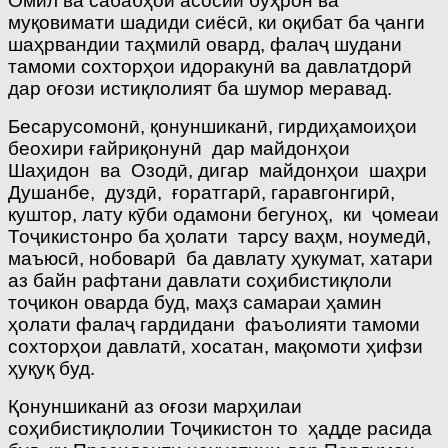
Омил ва сабабҳои асосии буҳрон ва
муқовимати шадиди сиёсӣ, ки оқибат ба ҷанги
шаҳрвандии таҳмилӣ овард, фалаҷ шудани
тамоми сохторҳои идоракунӣ ва давлатдорӣ
дар оғози истиқлолият ба шумор меравад.
Бесарусомонӣ, қонуншиканӣ, гирдиҳамоиҳои
беохири ғайриқонунӣ дар майдонҳои
Шаҳидон ва Озодӣ, дигар майдонҳои шаҳри
Душанбе, дуздӣ, ғоратгарӣ, гаравгонгирӣ,
куштор, лату кӯби одамони бегуноҳ, ки ҷомеаи
Тоҷикистонро ба ҳолати тарсу ваҳм, ноумедӣ,
маъюсӣ, нобоварӣ ба давлату ҳукумат, хатари
аз байн рафтани давлати соҳибистиқлоли
тоҷикон оварда буд, маҳз самараи ҳамин
ҳолати фалаҷ гардидани фаъолияти тамоми
сохторҳои давлатӣ, хосатан, мақомоти ҳифзи
ҳуқуқ буд.
Қонуншиканӣ аз оғози марҳилаи
соҳибистиқлолии Тоҷикистон то ҳадде расида