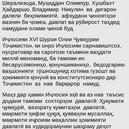
Шерализода, Муҳиддин Олимпур, Хушбахт
Ҳайдаршо, Владимир Никулин ва дигарон
далели беҳокимиятӣ, афзудани ҷиноятҳои
вазнин ба ҷомеа, давлат ва рӯйирост таҳдид
намудани олами ҷиноӣ буд.
Иҷлосияи XVI Шурои Олии Ҷумҳурии
Тоҷикистон, ки онро Иҷлосияи сарнавиштсоз,
нусратовар ва сароғози таъмини ваҳдати
миллӣ меноманд, ба тамоми ин
бесарусомониҳо, қонуншиканиҳо, бедодгарию
ваҳшонияти гӯшношунид хотима гузошт ва
ҳокимияти қонунӣ ва конститутсиониро дар
Тоҷикистон аз нав барқарор намуд.
Маҳз дар ҳамин Иҷлосия эҳё ва аз нав таъсис
додани тамоми сохторҳои давлатӣ: Ҳукумати
ҷумҳурӣ, вазорату кумитаҳои давлатӣ,
мақомоти ҳифзи ҳуқуқ, қувваҳои мусаллаҳ,
мақомоти иҷроияи маҳаллии ҳокимияти
давлатӣ ва худидоракунии шаҳраку деҳот