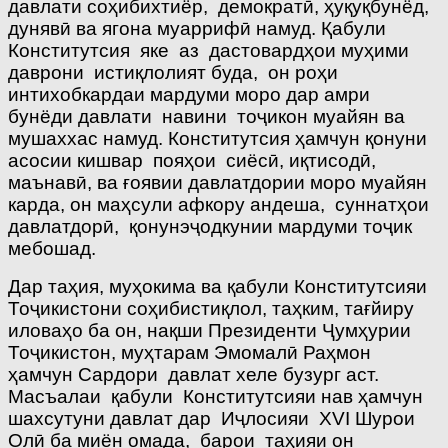
давлати соҳибихтиёр, демократӣ, ҳуқуқбунёд,
дунявӣ ва ягона муаррифӣ намуд. Қабули
Конститутсия яке аз дастовардҳои муҳими
даврони истиқлолият буда, он роҳи
интихобкардаи мардуми моро дар амри
бунёди давлати навини тоҷикон муайян ва
мушаххас намуд. Конститутсия ҳамчун қонуни
асосии кишвар пояҳои сиёсӣ, иқтисодӣ,
маънавӣ, ва ғоявии давлатдории моро муайян
карда, он маҳсули афкору андеша, суннатҳои
давлатдорӣ, қонунэҷодкунии мардуми тоҷик
мебошад.
Дар таҳия, муҳокима ва қабули Конститутсияи
Тоҷикистони соҳибистиқлол, таҳким, тағйиру
иловаҳо ба он, нақши Президенти Ҷумҳурии
Тоҷикистон, муҳтарам Эмомалӣ Раҳмон
ҳамчун Сардори давлат хеле бузург аст.
Масъалаи қабули Конститутсияи нав ҳамчун
шахсутуни давлат дар Иҷлосияи ХVI Шурои
Олӣ ба миён омада, барои таҳияи он