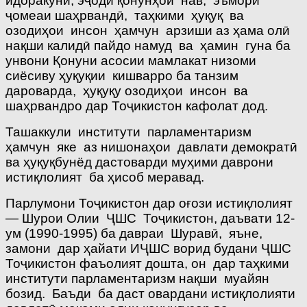
идоракунӣ, эҷоди қонунҳои нав, эъмори
ҷомеаи шаҳрвандӣ, таҳкими ҳуқуқ ва
озодиҳои инсон ҳамчун арзиши аз ҳама олӣ
нақши калидӣ пайдо намуд ва ҳамин гуна ба
унвони Қонуни асосии мамлакат низоми
сиёсиву ҳуқуқии кишварро ба танзим
дароварда, ҳуқуқу озодиҳои инсон ва
шаҳрвандро дар Тоҷикистон кафолат дод.
Ташаккули институти парламентаризм
ҳамчун яке аз нишонаҳои давлати демократӣ
ва ҳуқуқбунёд дастоварди муҳими даврони
истиқлолият ба ҳисоб меравад.
Парлумони Тоҷикистон дар оғози истиқлолият
— Шурои Олии ҶШС Тоҷикистон, даъвати 12-
ум (1990-1995) ба давраи Шуравӣ, яъне,
замони дар ҳайати ИҶШС ворид будани ҶШС
Тоҷикистон фаъолият дошта, он дар таҳкими
институти парламентаризм нақши муайян
бозид. Баъди ба даст овардани истиқлолияти