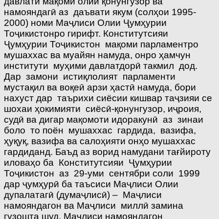
давлатӣ мақоми олии қонунгузор ва
намояндагӣ аз даъвати якум (солҳои 1995-
2000) номи Маҷлиси Олии Ҷумҳурии
Тоҷикистонро гирифт. Конститутсияи
Ҷумҳурии Тоҷикистон мақоми парламентро
мушаххас ва муайян намуда, онро ҳамчун
институти муҳими давлатдорӣ такмил дод.
Дар замони истиқлолият парламенти
мустақил ва воқеӣ арзи ҳастӣ намуда, бори
нахуст дар таърихи сиёсии кишвар таҷзияи се
шохаи ҳокимияти сиёсӣ-қонунгузор, иҷроия,
судӣ ва дигар мақомоти идоракунӣ аз зинаи
боло то поён мушаххас гардида, вазифа,
ҳуқуқ, вазифа ва салоҳияти онҳо мушаххас
гардиданд. Баъд аз ворид намудани тағйироту
иловаҳо ба Конститутсияи Ҷумҳурии
Тоҷикистон аз 29-уми сентябри соли 1999
дар ҷумҳурӣ ба таъсиси Маҷлиси Олии
дупалатагӣ (думаҷлисӣ) – Маҷлиси
намояндагон ва Маҷлиси миллӣ замина
гузошта шуд. Маҷлиси намояндагон