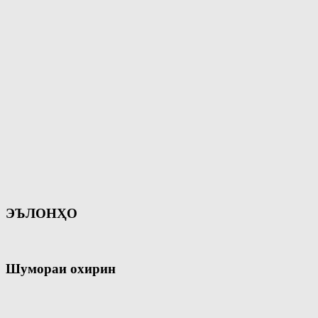
ЭЪЛОНҲО
Шумораи охирин