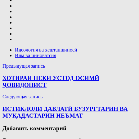
Идеология ва хештаншиносӣ
Илм ва инноватсия
Навигация
Предыдущая запись
по
ХОТИРАИ НЕКИ УСТОД ОСИМӢ
записям
ҶОВИДОНИСТ
Следующая запись
ИСТИҚЛОЛИ ДАВЛАТӢ БУЗУРГТАРИН ВА
МУҚАДАСТАРИН НЕЪМАТ
Добавить комментарий