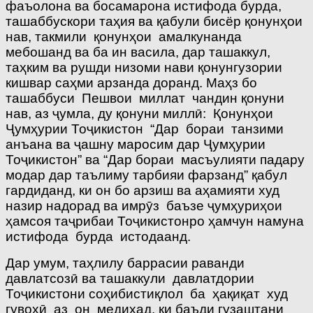
фаъолона ва босамарона истифода бурда,
ташаббускори таҳия ва қабули бисёр қонунҳои
нав, такмили қонунҳои амалкунанда
мебошанд ва ба ин васила, дар ташаккул,
таҳким ва рушди низоми нави қонунгузории
кишвар саҳми арзанда доранд. Маҳз бо
ташаббуси Пешвои миллат чандин қонуни
нав, аз ҷумла, ду қонуни миллӣ: Қонунҳои
Ҷумҳурии Тоҷикистон “Дар бораи танзими
анъана ва ҷашну маросим дар Ҷумҳурии
Тоҷикистон” ва “Дар бораи масъулияти падару
модар дар таълиму тарбияи фарзанд” қабул
гардиданд, ки он бо арзиш ва аҳамияти худ
назир надорад ва имрӯз баъзе ҷумҳуриҳои
ҳамсоя таҷрибаи Тоҷикистонро ҳамчун намуна
истифода бурда истодаанд.
Дар умум, таҳлилу баррасии раванди
давлатсозӣ ва ташаккули давлатдории
Тоҷикистони соҳибистиқлол ба ҳақиқат худ
гувоҳӣ аз он медиҳад, ки баъди гузаштани