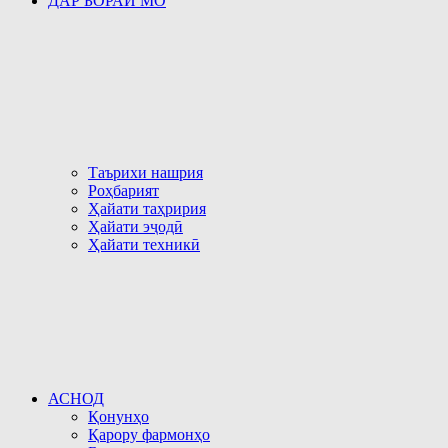
ДАР БОРАИ МО
Таърихи нашрия
Роҳбарият
Ҳайати таҳририя
Ҳайати эҷодӣ
Ҳайати техникӣ
АСНОД
Қонунҳо
Қарору фармонҳо