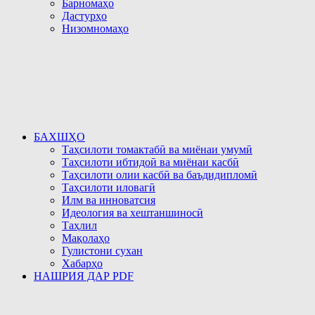
Барномаҳо
Дастурҳо
Низомномаҳо
БАХШҲО
Таҳсилоти томактабӣ ва миёнаи умумӣ
Таҳсилоти ибтидоӣ ва миёнаи касбӣ
Таҳсилоти олии касбӣ ва баъдидипломӣ
Таҳсилоти иловагӣ
Илм ва инноватсия
Идеология ва хештаншиносӣ
Таҳлил
Мақолаҳо
Гулистони сухан
Хабарҳо
НАШРИЯ ДАР PDF