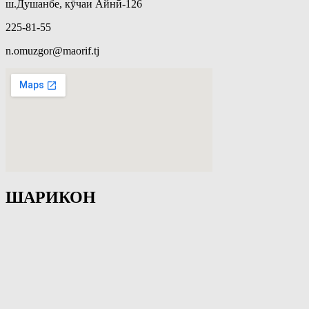
ш.Душанбе, кӯчаи Айнӣ-126
225-81-55
n.omuzgor@maorif.tj
ШАРИКОН