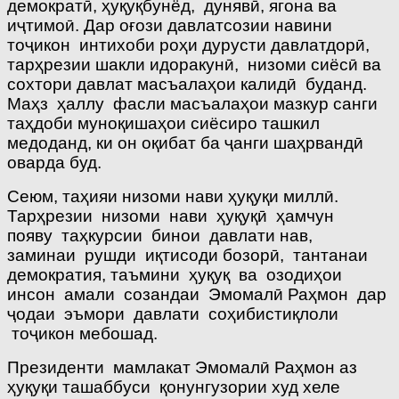
демократӣ, ҳуқуқбунёд, дунявӣ, ягона ва
иҷтимоӣ. Дар оғози давлатсозии навини
тоҷикон интихоби роҳи дурусти давлатдорӣ,
тарҳрезии шакли идоракунӣ, низоми сиёсӣ ва
сохтори давлат масъалаҳои калидӣ буданд.
Маҳз ҳаллу фасли масъалаҳои мазкур санги
таҳдоби муноқишаҳои сиёсиро ташкил
медоданд, ки он оқибат ба ҷанги шаҳрвандӣ
оварда буд.
Сеюм, таҳияи низоми нави ҳуқуқи миллӣ.
Тарҳрезии низоми нави ҳуқуқӣ ҳамчун
появу таҳкурсии бинои давлати нав,
заминаи рушди иқтисоди бозорӣ, тантанаи
демократия, таъмини ҳуқуқ ва озодиҳои
инсон амали созандаи Эмомалӣ Раҳмон дар
ҷодаи эъмори давлати соҳибистиқлоли
тоҷикон мебошад.
Президенти мамлакат Эмомалӣ Раҳмон аз
ҳуқуқи ташаббуси қонунгузории худ хеле