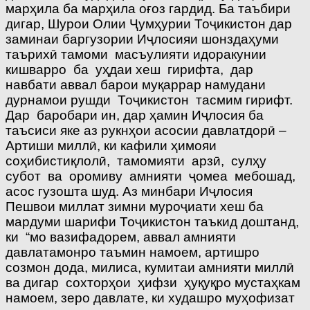
марҳила ба марҳила оғоз гардид. Ба таъбири
дигар, Шурои Олии Ҷумҳурии Тоҷикистон дар
заминаи баргузории Иҷлосияи шонздаҳуми
таърихӣ тамоми масъулияти идоракунии
кишварро ба уҳдаи хеш гирифта, дар
навбати аввал барои муқаррар намудани
дурнамои рушди Тоҷикистон тасмим гирифт.
Дар баробари ин, дар ҳамин Иҷлосия ба
таъсиси яке аз рукнҳои асосии давлатдорӣ –
Артиши миллӣ, ки кафили ҳимояи
соҳибистиқлолӣ, тамомияти арзӣ, сулҳу
субот ва оромиву амнияти ҷомеа мебошад,
асос гузошта шуд. Аз минбари Иҷлосия
Пешвои миллат зимни муроҷиати хеш ба
мардуми шарифи Тоҷикистон таъкид доштанд,
ки “мо вазифадорем, аввал амнияти
давлатамонро таъмин намоем, артишро
созмон дода, милиса, кумитаи амнияти миллӣ
ва дигар сохторҳои ҳифзи ҳуқуқро мустаҳкам
намоем, зеро давлате, ки худашро муҳофизат