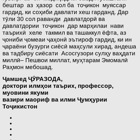
бештар аз ҳазор сол ба тоҷикон муяссар
гардид, ки соҳиби давлати хеш гарданд. Дар
тӯли 30 сол раванди давлатдорӣ ва
давлатдории тоҷикон дар марҳилаи нави
таърихӣ хеле такмил ва ташаккул ёфта, аз
ҷониби ҷомеаи ҷаҳонӣ эътироф гардид, ки ин
ҷараёни бузурги сиёсӣ маҳсули хирад, андеша
ва тадбиру сиёсати Асосгузори сулҳу ваҳдати
миллӣ– Пешвои миллат, муҳтарам Эмомалӣ
Раҳмон мебошад.
Ҷ
амшед
ҶӮ
РАЗОДА,
доктори илм
ҳ
ои таърих,
профессор,
муовини якуми
вазири маориф ва илми
Ҷ
ум
ҳ
урии
То
ҷ
икистон