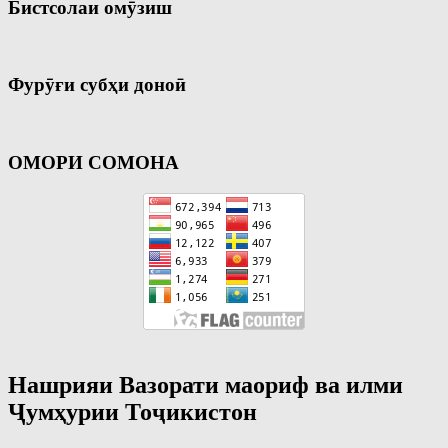
Бистсолаи омӯзиш
Фурӯғи субҳи доноӣ
ОМОРИ СОМОНА
Нашрияи Вазорати маориф ва илми
Ҷумҳурии Тоҷикистон