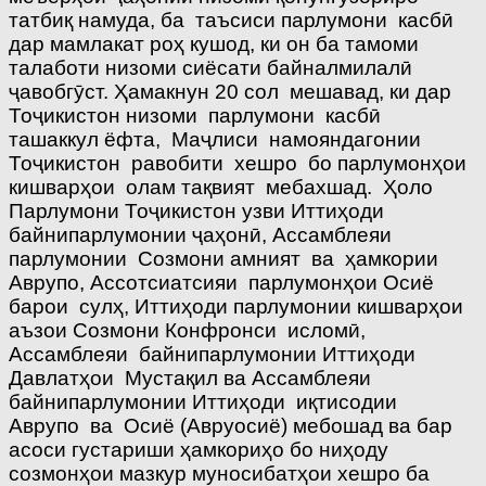
татбиқ намуда, ба таъсиси парлумони касбӣ
дар мамлакат роҳ кушод, ки он ба тамоми
талаботи низоми сиёсати байналмилалӣ
ҷавобгӯст. Ҳамакнун 20 сол мешавад, ки дар
Тоҷикистон низоми парлумони касбӣ
ташаккул ёфта, Маҷлиси намояндагонии
Тоҷикистон равобити хешро бо парлумонҳои
кишварҳои олам тақвият мебахшад. Ҳоло
Парлумони Тоҷикистон узви Иттиҳоди
байнипарлумонии ҷаҳонӣ, Ассамблеяи
парлумонии Созмони амният ва ҳамкории
Аврупо, Ассотсиатсияи парлумонҳои Осиё
барои сулҳ, Иттиҳоди парлумонии кишварҳои
аъзои Созмони Конфронси исломӣ,
Ассамблеяи байнипарлумонии Иттиҳоди
Давлатҳои Мустақил ва Ассамблеяи
байнипарлумонии Иттиҳоди иқтисодии
Аврупо ва Осиё (Авруосиё) мебошад ва бар
асоси густариши ҳамкориҳо бо ниҳоду
созмонҳои мазкур муносибатҳои хешро ба