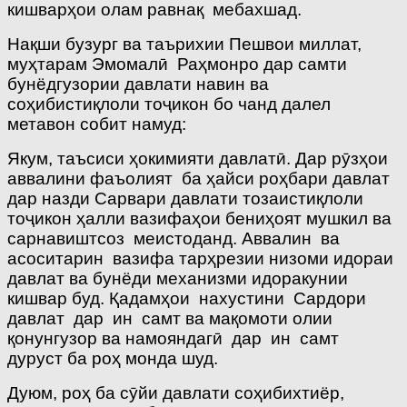
кишварҳои олам равнақ мебахшад.
Нақши бузург ва таърихии Пешвои миллат,
муҳтарам Эмомалӣ Раҳмонро дар самти
бунёдгузории давлати навин ва
соҳибистиқлоли тоҷикон бо чанд далел
метавон собит намуд:
Якум, таъсиси ҳокимияти давлатӣ. Дар рӯзҳои
аввалини фаъолият ба ҳайси роҳбари давлат
дар назди Сарвари давлати тозаистиқлоли
тоҷикон ҳалли вазифаҳои бениҳоят мушкил ва
сарнавиштсоз меистоданд. Аввалин ва
асоситарин вазифа тарҳрезии низоми идораи
давлат ва бунёди механизми идоракунии
кишвар буд. Қадамҳои нахустини Сардори
давлат дар ин самт ва мақомоти олии
қонунгузор ва намояндагӣ дар ин самт
дуруст ба роҳ монда шуд.
Дуюм, роҳ ба сӯйи давлати соҳибихтиёр,