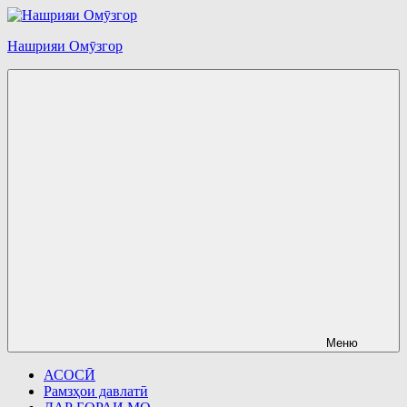
Перейти
к
Нашрияи Омӯзгор
содержимому
Меню
АСОСӢ
Рамзҳои давлатӣ