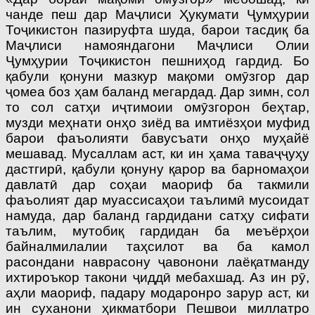
чанде пеш дар Маҷлиси Ҳукумати Ҷумҳурии
Тоҷикистон пазируфта шуда, барои тасдиқ ба
Маҷлиси намояндагони Маҷ­лиси Олии
Ҷумҳурии Тоҷикистон пешниҳод гардид. Бо
қабули қонуни мазкур мақоми омӯзгор дар
ҷомеа боз ҳам баланд мегардад. Дар зимн, сол
то сол сатҳи иҷтимоии омӯзгорон беҳтар,
музди меҳ­нати онҳо зиёд ва имтиёзҳои муфид
барои фаъолияти бавусъати онҳо муҳайё
мешавад. Мусаллам аст, ки ин ҳама таваҷҷуҳу
дастгирӣ, қабули қонуну қарор ва барномаҳои
давлатӣ дар соҳаи маориф ба такмили
фаъолият дар муассисаҳои таълимӣ мусоидат
намуда, дар баланд гардидани сатҳу сифати
таълим, мутобиқ гардидан ба меъёрҳои
байналмилалии таҳсилот ва ба камол
расондани нав­расону ҷавонони лаёқатманду
ихтироъкор такони ҷиддӣ мебахшад. Аз ин рӯ,
аҳли маориф, падару модаронро зарур аст, ки
ин суханони ҳикматбори Пешвои миллатро