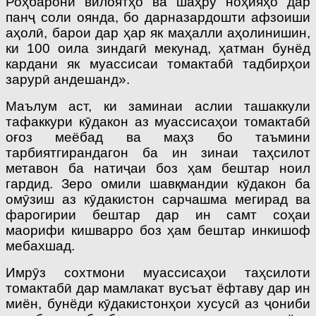
Роҳбарони вилоятҳо ва шаҳру ноҳияҳо дар
панҷ соли оянда, бо дарназардошти афзоиши
аҳолӣ, барои дар ҳар як маҳалли аҳолинишин,
ки 100 оила зиндагӣ мекунад, ҳатман бунёд
кардани як муассисаи томактабӣ тадбирҳои
зарурӣ андешанд».
Маълум аст, ки заминаи аслии ташаккули
тафаккури кӯдакон аз муассисаҳои томактабӣ
оғоз меёбад ва маҳз бо таъмини
тарбиятгирандагон ба ин зинаи таҳсилот
метавон ба натиҷаи боз ҳам бештар ноил
гардид. Зеро омили шавқмандии кӯдакон ба
омӯзиш аз кӯдакистон сарчашма мегирад ва
фарогирии бештар дар ин самт соҳаи
маорифи кишварро боз ҳам бештар инкишоф
мебахшад.
Имрӯз сохтмони муассисаҳои таҳсилоти
томактабӣ дар мамлакат вусъат ёфтаву дар ин
миён, бунёди кӯдакистонҳои хусусӣ аз ҷониби