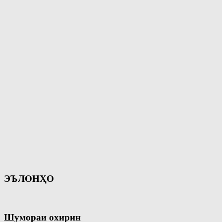
ЭЪЛОНҲО
Шумораи охирин