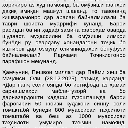
хориҷиро аз худ намоянд, ба омӯзиши фанҳои
дақиқ амиқан машғул шаванд, то тавонанд
кишварамонро дар арасаи байналмилалӣ ба
таври шоиста муаррифӣ кунанд. Барои
расидан ба ин ҳадаф замина фароҳам оварда
шудааст, муҳассилин ба омӯзиши илмҳои
бунёдӣ рӯ овардаву хонандагони тоҷик бо
иштирок дар озмуну олимпиадаҳои бонуфузи
байналмилалӣ Парчами Тоҷикистонро
парафшон мекунанд.
Ҳамчунин, Пешвои миллат дар Паёми хеш ба
Маҷлиси Олӣ (28.12.2025) таъкид карданд:
«Дар панҷ соли оянда бо истифода аз ҳамаи
сарчашмаҳои маблағгузорӣ ва бо
дарназардошти ҳадафи гузошташуда барои
фарогирии 50 фоизи кӯдакони синну соли
томактабӣ бунёди 800 муассисаи таҳсилоти
томактабӣ ва беш аз 1000 муассисаи
таҳсилоти умумиро таъмин намоянд.