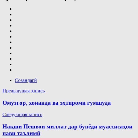
Cозандагӣ
Навигация
Предыдущая запись
по
Омӯзгор, хонанда ва эҳтироми гумшуда
записям
Следующая запись
Нақши Пешвои миллат дар бунёди муассисаҳои
нави таълимӣ