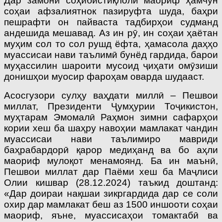
Дар замони соҳибистиқлолӣ маориф ҳамчун
соҳаи афзалиятнок пазируфта шуда, баҳри
пешрафти он пайваста тадбирҳои судманд
андешида мешавад. Аз ин рӯ, ин соҳаи ҳаётан
муҳим сол то сол рушд ёфта, ҳамасола даҳҳо
муассисаи нави таълимӣ бунёд гардида, барои
муҳассилин шароити мусоид ҷиҳати омӯзиши
донишҳои муосир фароҳам оварда шудааст.
Асосгузори сулҳу ваҳдати миллӣ – Пешвои
миллат, Президенти Ҷумҳурии Тоҷикистон,
муҳтарам Эмомалӣ Раҳмон зимни сафарҳои
кории хеш ба шаҳру навоҳии мамлакат чандин
муассисаи нави таълимиро мавриди
баҳрабардорӣ қарор медиҳанд ва бо аҳли
маориф мулоқот менамоянд. Ба ин маънӣ,
Пешвои миллат дар Паёми хеш ба Маҷлиси
Олии кишвар (28.12.2024) таъкид доштанд:
«Дар доираи нақшаи зикргардида дар се соли
охир дар мамлакат беш аз 1500 иншооти соҳаи
маориф, яъне, муассисаҳои томактабӣ ва