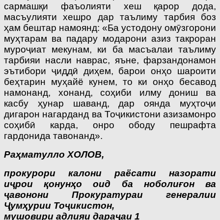
сармашқи фаъолияти хеш қарор дода,
масъулияти хешро дар таълиму тарбия боз
ҳам бештар намоянд: «Ба устодону омӯзгорони
муҳтарам ва падару модарони азиз такроран
муроҷиат мекунам, ки ба масъалаи таълиму
тарбияи насли нав­рас, яъне, фарзандонамон
эътибори ҷиддӣ диҳем, барои онҳо шароити
беҳтарин муҳайё кунем, то ки онҳо бесавод
намонанд, хонанд, соҳиби илму дониш ва
касбу ҳунар шаванд, дар оянда муҳтоҷи
дигарон нагарданд ва Тоҷикистони азизамонро
соҳибӣ карда, онро ободу пешрафта
гардонида тавонанд».
Раҳматулло ХОЛОВ,
прокурори калони раёсати назорати
иҷрои қонунҳо оид ба ноболиғон ва
ҷавонони Прокуратураи генералии
Ҷумҳурии Тоҷикистон,
мушовири адлияи дараҷаи 1