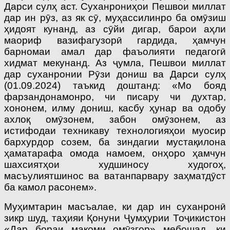
Дарси сулҳ аст. Суханрониҳои Пешвои миллат
дар ин рӯз, аз як сӯ, муҳассилинро ба омӯзиш
ҳидоят кунанд, аз сӯйи дигар, барои аҳли
маориф вазифагузорӣ гардида, ҳамчун
барномаи амал дар фаъолияти педагогӣ
хидмат мекунанд. Аз ҷумла, Пешвои миллат
дар суханронии Рӯзи дониш ва Дарси сулҳ
(01.09.2024) таъкид доштанд: «Мо бояд
фарзандонамонро, чи писару чи духтар,
хононем, илму дониш, касбу ҳунар ва одобу
ахлоқ омӯзонем, забон омӯзонем, аз
истифодаи техникаву технологияҳои муосир
бархурдор созем, ба зиндагии мустақилона
ҳаматарафа омода намоем, онҳоро ҳамчун
шахсиятҳои худшиносу худогоҳ,
масъулиятшинос ва ватанпарвару заҳматдӯст
ба камол расонем».
Муҳимтарин масъалае, ки дар ин суханронӣ
зикр шуд, таҳияи Қонуни Ҷумҳурии Тоҷикистон
«Дар бораи мақоми омӯзгор» мебошад, ки