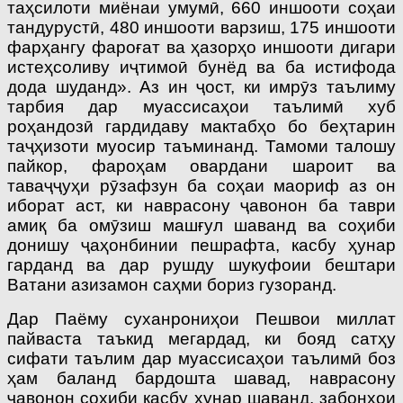
таҳсилоти миёнаи умумӣ, 660 иншооти соҳаи
тандурустӣ, 480 иншооти варзиш, 175 иншооти
фарҳангу фароғат ва ҳазорҳо иншооти дигари
истеҳсоливу иҷтимоӣ бунёд ва ба истифода
дода шуданд». Аз ин ҷост, ки имрӯз таълиму
тарбия дар муассисаҳои таълимӣ хуб
роҳандозӣ гардидаву мактабҳо бо беҳтарин
таҷҳизоти муосир таъминанд. Тамоми талошу
пайкор, фароҳам овардани шароит ва
таваҷҷуҳи рӯзафзун ба соҳаи маориф аз он
иборат аст, ки наврасону ҷавонон ба таври
амиқ ба омӯзиш машғул шаванд ва соҳиби
донишу ҷаҳонбинии пешрафта, касбу ҳунар
гарданд ва дар рушду шукуфоии бештари
Ватани азизамон саҳми бориз гузоранд.
Дар Паёму суханрониҳои Пешвои миллат
пайваста таъкид мегардад, ки бояд сатҳу
сифати таълим дар муассисаҳои таълимӣ боз
ҳам баланд бардошта шавад, наврасону
ҷавонон соҳиби касбу ҳунар шаванд, забонҳои