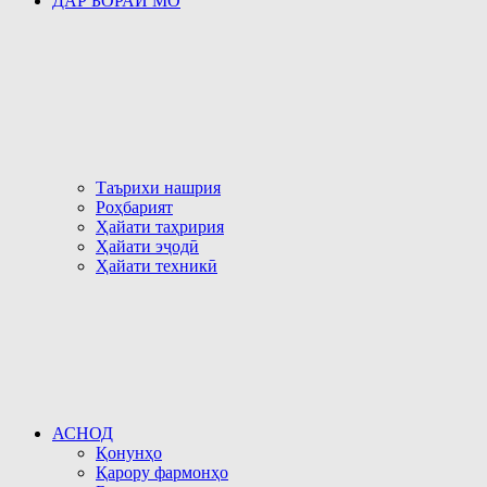
ДАР БОРАИ МО
Таърихи нашрия
Роҳбарият
Ҳайати таҳририя
Ҳайати эҷодӣ
Ҳайати техникӣ
АСНОД
Қонунҳо
Қарору фармонҳо