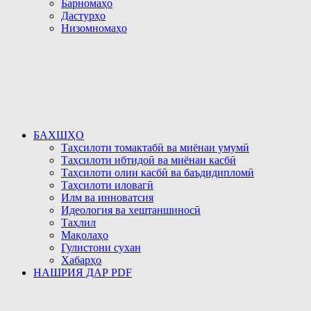
Барномаҳо
Дастурҳо
Низомномаҳо
БАХШҲО
Таҳсилоти томактабӣ ва миёнаи умумӣ
Таҳсилоти ибтидоӣ ва миёнаи касбӣ
Таҳсилоти олии касбӣ ва баъдидипломӣ
Таҳсилоти иловагӣ
Илм ва инноватсия
Идеология ва хештаншиносӣ
Таҳлил
Мақолаҳо
Гулистони сухан
Хабарҳо
НАШРИЯ ДАР PDF