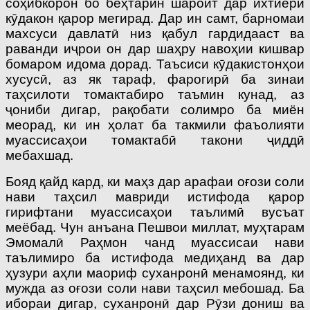
соҳибкорон бо беҳтарин шароит дар ихтиёри
кӯдакон қарор мегирад. Дар ин самт, барномаи
махсуси давлатӣ низ қабул гардидааст ва
раванди иҷрои он дар шаҳру навоҳии кишвар
бомаром идома дорад. Таъсиси кӯдакистонҳои
хусусӣ, аз як тараф, фарогирӣ ба зинаи
таҳсилоти томактабиро таъмин кунад, аз
ҷониби дигар, рақобати солимро ба миён
меорад, ки ин ҳолат ба такмили фаъолияти
муассисаҳои томактабӣ такони ҷиддӣ
мебахшад.
Бояд қайд кард, ки маҳз дар арафаи оғози соли
нави таҳсил мавриди истифода қарор
гирифтани муассисаҳои таълимӣ вусъат
меёбад. Чун анъана Пешвои миллат, муҳтарам
Эмомалӣ Раҳмон чанд муассисаи нави
таълимиро ба истифода медиҳанд ва дар
ҳузури аҳли маориф суханронӣ менамоянд, ки
мужда аз оғози соли нави таҳсил мебошад. Ба
ибораи дигар, суханронӣ дар Рӯзи дониш ва