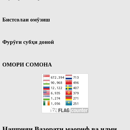
Бистсолаи омӯзиш
Фурӯғи субҳи доноӣ
ОМОРИ СОМОНА
Нашрияи Вазорати маориф ва илми