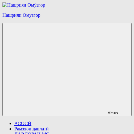
Перейти
к
Нашрияи Омӯзгор
содержимому
Меню
АСОСӢ
Рамзҳои давлатӣ