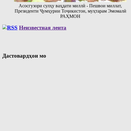
Асосгузори сулҳу ваҳдати миллӣ - Пешвои миллат,
Президенти Ҷумҳурии Тоҷикистон, муҳтарам Эмомалӣ
РАҲМОН
Неизвестная лента
Дастовардҳои мо