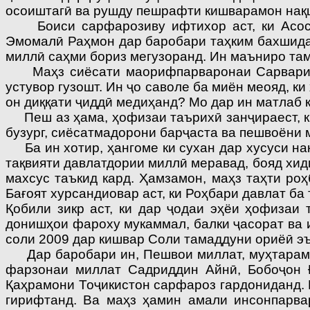
осоиш­тагӣ ва рушду пешрафти кишварамон нақ
Боиси сарфарозиву ифтихор аст, ки Асосгу
Эмомалӣ Раҳмон дар баробари таҳким бахшидан
миллӣ саҳми бориз мегузоранд. Ин маъниро та
Маҳз сиёсати маорифпарваронаи Сарвари да
устувор гузошт. Ин ҷо саволе ба миён меояд, к
он диққати ҷиддӣ медиҳанд? Мо дар ин матлаб 
Пеш аз ҳама, ҳофизаи таърихӣ занҷираест, ки 
бузург, сиёсатмадорони барҷаста ва пешвоёни м
Ба ин хотир, ҳангоме ки сухан дар хусуси на
тақвияти давлатдории миллӣ меравад, бояд хид
махсус таъкид кард. Ҳамзамон, маҳз таҳти ро
Бағоят хурсандиовар аст, ки Роҳбари давлат ба
Қобили зикр аст, ки дар ҷодаи эҳёи ҳофизаи
донишҳои фароху мукаммал, балки ҷасорат ва 
соли 2009 дар кишвар Соли тамаддуни ориёӣ эъ
Дар баробари ин, Пешвои миллат, муҳтарам Э
фарзонаи миллат Садриддин Айнӣ, Бобоҷон Ғ
Қаҳрамони Тоҷикистон сарфароз гардониданд. 
гирифтанд. Ва маҳз ҳамин амали инсонпарва