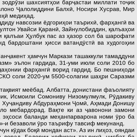
у зодрӯзи шахсиятҳои барҷастаи миллати тоҷик
влоно Ҷалолиддини Балхӣ, Носири Хусрав, Мир
оҳӣ медиҳад.
диду навсозии ёдгориҳои таърихӣ, фарҳангӣ ва
ултон Увайси Қаранӣ, Зайнулобиддин, қалъаҳои
и қалъаи Ҳулбук пас аз ҳазор сол ба шарофати
нд бардоштани ҳисси ватандӯстӣ ва худогоҳии
анҷакент ҳамчун Маркази ташаккули тамаддуни
зм» эълон гардида, 31-уми июли соли 2010 бо
аҳонии фарҳангӣ ворид гардид. Бо пешниҳоди
КО соли 2020-ум 5500-солагии шаҳри Саразми
тақвият меёбад. Албатта, донистани фаъолияту
ик, Исмоили Сомониву Низомулмулк, Рӯдакиву
и Хуҷандиву Абдураҳмони Ҷомӣ, Аҳмади Донишу
о мебардорад. Вақ­те ки аз ҷавонони замони
а эҳсоси баланди меҳанпарварона номи ӯро ба
»-и безаволи ӯро таърифу тавсиф мекунанд.
н кӯдак боқӣ мондан аст». Аз ин лиҳоз, ояндаи
ӣ дорад. Бедории ҳофизаи таърихӣ, нисбат ба