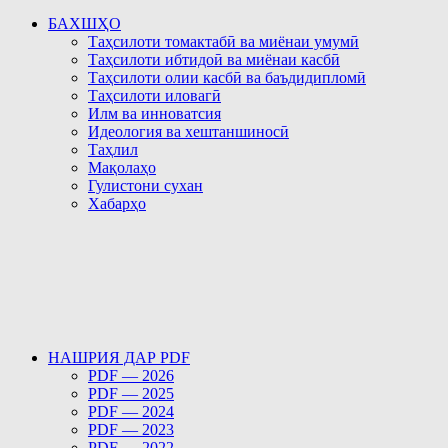
БАХШҲО
Таҳсилоти томактабӣ ва миёнаи умумӣ
Таҳсилоти ибтидоӣ ва миёнаи касбӣ
Таҳсилоти олии касбӣ ва баъдидипломӣ
Таҳсилоти иловагӣ
Илм ва инноватсия
Идеология ва хештаншиносӣ
Таҳлил
Мақолаҳо
Гулистони сухан
Хабарҳо
НАШРИЯ ДАР PDF
PDF — 2026
PDF — 2025
PDF — 2024
PDF — 2023
PDF — 2022