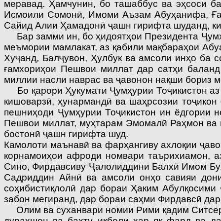
меравад. Ҳамчунин, бо ташаббус ва эҳсоси ба
Исмоили Сомонӣ, Имоми Аъзам Абуҳанифа, Ғаз
Сайид Алии Ҳамадонӣ ҷашн гирифта шуданд, ки
Бар замми ин, бо ҳидоятҳои Президента Ҷумҳу
меъмории мамлакат, аз қабили мақбараҳои Абу
Хуҷанд, Балҷувон, Ҳулбук ва амсоли инҳо ба 
ғамхориҳои Пешвои миллат дар сатҳи баланд 
миллии насли наврас ва ҷавонон нақши бориз м
Бо қарори Ҳукумати Ҷумҳурии Тоҷикистон аз 
кишоварзӣ, ҳунармандӣ ва шаҳрсозии тоҷикон
пешниҳоди Ҷумҳурии Тоҷикистон ин ёдгории 
Пешвои миллат, муҳтарам Эмомалӣ Раҳмон ва
бостонӣ ҷашн гирифта шуд.
Камолоти маънавӣ ва фарҳангиву ахлоқии ҷаво
корнамоиҳои афроди номвари таърихиамон, а
Сино, Фирдавсиву Ҷалолиддини Балхӣ Имом Бу
Садриддин Айнӣ ва амсоли онҳо савияи дони
соҳибистиқлолӣ дар бораи Ҳаким Абулқосими 
забон мегиранд, дар бораи саҳми Фирдавсӣ да
Олим ва суханвари номии Рими қадим Ситсерон 
дурахшон ва бахту иқболи ҳар як фард ва да