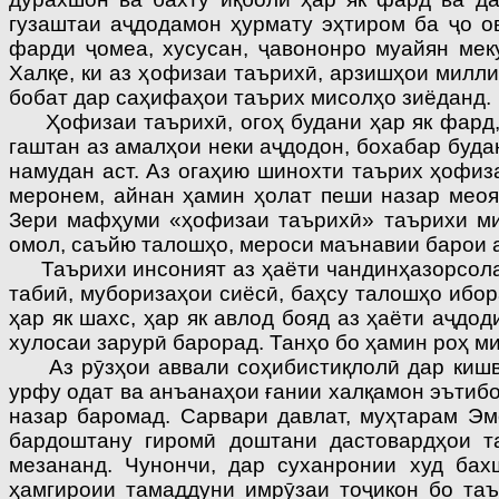
гузаштаи аҷдодамон ҳурмату эҳтиром ба ҷо о
фарди ҷомеа, хусусан, ҷавононро муайян мек
Халқе, ки аз ҳофизаи таърихӣ, арзишҳои миллиа
бобат дар саҳифаҳои таърих мисолҳо зиёданд.
Ҳофизаи таърихӣ, огоҳ будани ҳар як фард, н
гаштан аз амалҳои неки аҷдодон, бохабар буда
намудан аст. Аз огаҳию шинохти таърих ҳофиз
меронем, айнан ҳамин ҳолат пеши назар меоя
Зери мафҳуми «ҳофизаи таърихӣ» таърихи мил
омол, саъйю талошҳо, мероси маънавии барои 
Таърихи инсоният аз ҳаёти чандинҳазорсолаи 
табиӣ, муборизаҳои сиёсӣ, баҳсу талошҳо ибор
ҳар як шахс, ҳар як авлод бояд аз ҳаёти аҷдо
хулосаи зарурӣ барорад. Танҳо бо ҳамин роҳ м
Аз рӯзҳои аввали соҳибистиқлолӣ дар кишва
урфу одат ва анъанаҳои ғании халқамон эътибо
назар баромад. Сарвари давлат, муҳтарам Эм
бардоштану гиромӣ доштани дастовардҳои т
мезананд. Чунончи, дар суханронии худ бах
ҳамгироии тамаддуни имрӯзаи тоҷикон бо таъ