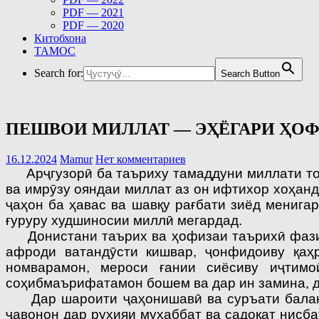
PDF — 2021
PDF — 2020
Китобхона
ТАМОС
Search for:
Search Button
ПЕШВОИ МИЛЛАТ — ЭҲЁГАРИ ҲОФ
16.12.2024
Mamur
Нет комментариев
Арҷгузорӣ ба таъриху тамаддуни миллати тоҷи
ва имрӯзу ояндаи миллат аз он ифтихор хоҳанд
ҷаҳон ба ҳавас ва шавқу рағбати зиёд менига
ғуруру худшиносии миллӣ мегардад.
Донистани таърих ва ҳофизаи таърихӣ фазилат
афроди ватандӯсти кишвар, ҷонфидоиву қаҳ
номварамон, мероси ғании сиёсиву иҷтим
соҳибмаърифатамон бошем ва дар ин замина, д
Дар шароити ҷаҳонишавӣ ва суръати баланди
ҷавонон дар руҳияи муҳаббат ва садоқат нисба