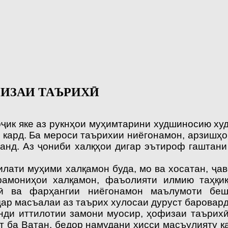
ИЗАИ ТАЪРИХӢ
к яке аз рукнҳои муҳимтарини худшиносию худ
 кард. Ба мероси таърихии ниёгонамон, арзишҳ
ранд. Аз ҷониби халқҳои дигар эътироф гашта
и муҳими халқамон буда, мо ва хосатан, ҷаво
рамониҳои халқамон, фаъолияти илмию таҳ
қи
оӣ ва фар
ҳангии ниёгонамон маълумоти беш
ар масъалаи аз таърих хулосаи дуруст баровард
 иттилотии замони муосир, ҳофизаи таърихӣ 
т ба Ватан, бедор намудани ҳисси масъулияту 