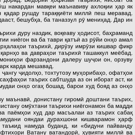
ӯш накардан мавқеи маънавиву ахлоқии ҳар як
н қадар рушду тараққиёти миллӣ пеш меравад.
дааст, бешубҳа, ба таназзул рӯ мениҳад. Дар ин
рихи дуру наздик, воқеаву ҳодисот, баҳраманд
ии ниёгон ва ба таври қатъӣ аз рӯйи онҳо амал
арҳалаҳои таърихӣ, дирӯзу имрӯзи кишвар фикр
қарнҳо ва давраҳои таърихӣ ташаккул меёбад.
амониҳои фарзандони далеру шуҷои он, орзуву
арк карда мешавад.
ҷангу ҷидолҳо, тохтутозу муҳорибаҳо, офатҳои
саҳфаҳои таърих сабтшуда аз он иборат аст, ки
мудаи онҳо огаҳ бошад, барои худ бояд аз онҳо
 маънавӣ, донистану гиромӣ доштани таърих,
онистану омӯхтани таърихи ниёгонамон ба мадди
ва паёмҳои худ дар масъалаи аз таърих сабақ
намудани ояндаи дурахшони кишварамон ҳарф
 таъкид намуда буданд, ки «бидуни пайванду
ифтихори Ватану ватандорӣ, ҳувияти миллӣ ва