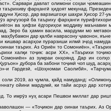
аст». Сарвари давлат олимони соҳаи ҷомеашино
 таърихиву фарҳангӣ ҳидоят мекунад. Президен
дуни Ҳисор, дар варзишгоҳи шаҳри Ҳисор 27-ум
рӯз арҷгузорӣ ба таъриху фарҳанги пурифтихори
ниёгон ва ҳифзи ёдгориҳои моддиву маънавии 
ад. Зеро ба ҳамин васила, мардуми мо метаво
 маҳбубамон дар қалби наврасону ҷавонон, яъне
кишвар асарҳои пурарзиши илмӣ эҷод намуда
 оинаи таърих. Аз Ориён то Сомониён», «Таъри
ърихи халқи тоҷик: асри ХХ», «Таърихи тоҷи
 Сомониён» аз зумраи онҳоянд. Дар ин солҳо 
Қуръон» дубора ба забони тоҷикӣ чоп шуд, аса
р»-и Гардезӣ, «Шоҳно­маи Са­олибӣ», «Тарҷ
ли 2019, аз ҷумла, қайд намуданд: «Олимону
уннату ойини мардумӣ, ки тайи асрҳо дар хоти
То имрӯз нуҳ асари Пешвои миллат дар ришта
олашон — «Тоҷикон дар оинаи таърих. Аз Ор