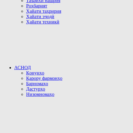
Таърихи нашрия
Роҳбарият
Ҳайати таҳририя
Ҳайати эҷодӣ
Ҳайати техникӣ
АСНОД
Қонунҳо
Қарору фармонҳо
Барномаҳо
Дастурҳо
Низомномаҳо