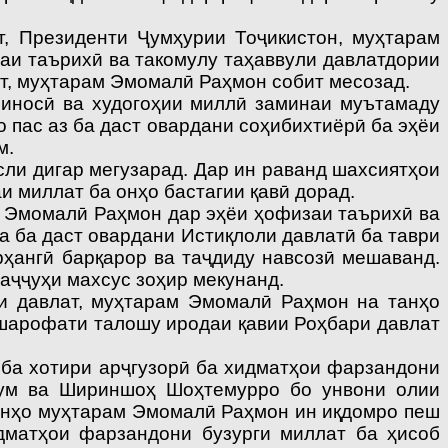
 Президенти Ҷумҳурии Тоҷикистон, муҳтарам
аи таърихӣ ва такомулу таҳаввули давлатдории
т, муҳтарам Эмомалӣ Раҳмон собит месозад.
носӣ ва худогоҳии миллӣ заминаи муътамаду
о пас аз ба даст овардани соҳибихтиёрӣ ба эҳёи
м.
сли дигар мегузарад. Дар ин раванд шахсиятҳои
и миллат ба онҳо бастагии қавӣ дорад.
м Эмомалӣ Раҳмон дар эҳёи ҳофизаи таърихӣ ва
а ба даст овардани Истиқлоли давлатӣ ба таври
рҳангӣ барқарор ва таҷдиду навсозӣ мешаванд.
ваҷҷуҳи махсус зоҳир мекунанд.
ри давлат, муҳтарам Эмомалӣ Раҳмон на танҳо
 шарофати талошу иродаи қавии Роҳбари давлат
ба хотири арҷгузорӣ ба хидматҳои фарзандони
ум ва Шириншоҳ Шоҳ­те­мурро бо унвони олии
танҳо муҳтарам Эмомалӣ Раҳмон ин иқдомро пеш
дматҳои фарзандони бузурги миллат ба ҳисоб