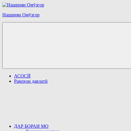
Перейти
к
Нашрияи Омӯзгор
содержимому
АСОСӢ
Рамзҳои давлатӣ
ДАР БОРАИ МО