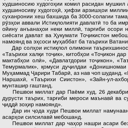
худшиносию худогоҳии комил расидан мушкил 
худшиносиву худогоҳӣ, ҳифзи арзишҳои миллии
суханронии хеш бахшида ба 3000-солагии тамад
рӯзҳои аввали Истиқлолияти давлатӣ то ба им
ойину анъанаҳои неки миллӣ, тарғиби осори 
сиёсати давлат ва Ҳукумати Тоҷикистон мебош
намоянд ва эҳсоси муҳаббат ба таърихи Ватани
Дар солҳои истиқлол олимони таърихшиноси 
«Таърихи халқи тоҷик», китобҳои «Тоҷикон дар
мактабҳои олӣ», «Давлатдории тоҷикон», «Та
Темурма­лик», қомуси дуҷилдаи «Донишномаи
Муҳаммад Ҷарири Табарӣ, аз нав чоп шуданд. «
Наршахӣ, «Таърихи Сиистон», «Зайн-ул-ахбо
мунташир гаштанд.
Пешвои миллат дар Паёми худ, 26 декабри со
дурусти таърих, тарғиби мероси маънавӣ ва с
ҷиддӣ зоҳир намоянд».
Дар ин ҷода худи Пешвои миллат намунаанд. 
асарҳои силсилавӣ мебошанд.
Пешвои миллат дар чаҳор нашри асари безав