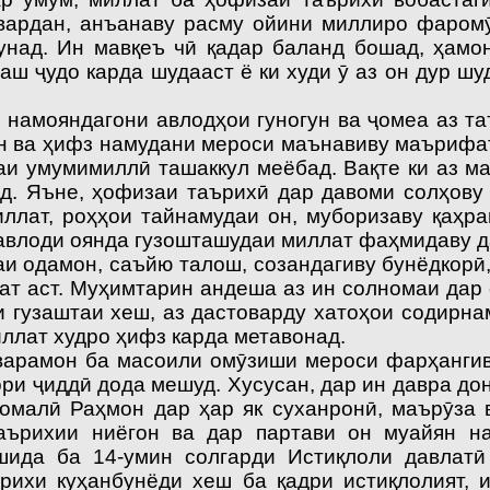
вардан, анъанаву расму ойини миллиро фаром
унад. Ин мавқеъ чӣ қадар баланд бошад, ҳамо
ш ҷудо карда шудааст ё ки худи ӯ аз он дур шу
амояндагони авлодҳои гуногун ва ҷомеа аз таъ
н ва ҳифз намудани мероси маънавиву маърифат
аи умумимиллӣ ташаккул меёбад. Вақте ки аз м
д. Яъне, ҳофизаи таърихӣ дар давоми солҳову 
лат, роҳҳои тайнамудаи он, муборизаву қаҳр
авлоди оянда гузошташудаи миллат фаҳмидаву д
одамон, саъйю талош, созандагиву бунёдкорӣ, 
ат аст. Муҳимтарин андеша аз ин солномаи дар 
ди гузаштаи хеш, аз дастоварду хатоҳои содирна
иллат худро ҳифз карда метавонад.
рамон ба масоили омӯзиши мероси фарҳангиву
ри ҷиддӣ дода мешуд. Хусусан, дар ин давра д
омалӣ Раҳмон дар ҳар як суханронӣ, маърӯза 
аърихии ниёгон ва дар партави он муайян 
шида ба 14-умин солгарди Истиқлоли давлатӣ
рихи куҳанбунёди хеш ба қадри истиқлолият, 