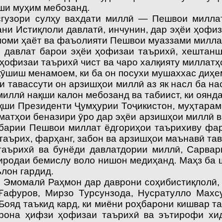
ши муҳим мебозанд.
зори сулҳу вахдати миллӣ — Пешвои миллат,
и Истиқлоли давлатӣ, инчунин, дар эҳёи ҳофиз
моми ҳаёт ва фаъолияти Пешвои муаззами милла
влат барои эҳёи ҳофизаи таърихӣ, хештанши
и ҳофизаи таърихӣ чист ва чаро халқияту миллатҳ
кӯшиш менамоем, ки ба он посухи мушаххас диҳе
тавассути он арзишҳои миллӣ аз як насл ба на
иллӣ нақши калон мебозанд ва табиист, ки оянда
қши Президенти Ҷумҳурии Тоҷикистон, муҳтара
матҳои беназири ӯро дар эҳёи арзишҳои миллӣ в
ҳбарии Пешвои миллат ёдгориҳои таърихиву фа
 таърих, фарҳанг, забон ва арзишҳои маънавӣ та
 таърихӣ ва бунёди давлатдории миллӣ, Сарва
иродаи бемислу воло нишон медиҳанд. Маҳз ба
лон гардид.
момалӣ Раҳмон дар даврони соҳибистиқлолӣ, 
афуров, Мирзо Турсунзода, Нусратулло Махс
Бояд таъкид кард, ки миёни роҳбарони кишвар 
рона ҳифзи ҳофизаи таърихӣ ва эътирофи хи