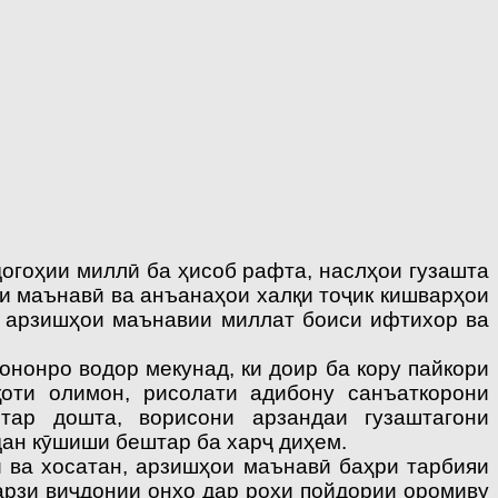
огоҳии миллӣ ба ҳисоб рафта, наслҳои гузашта
ои маънавӣ ва анъанаҳои халқи тоҷик кишварҳои
ни арзишҳои маънавии миллат боиси ифтихор ва
нонро водор мекунад, ки доир ба кору пайкори
қоти олимон, рисолати адибону санъаткорони
тар дошта, ворисони арзандаи гузаштагони
ан кӯшиши бештар ба харҷ диҳем.
ва хосатан, арзишҳои маънавӣ баҳри тарбияи
қарзи виҷдонии онҳо дар роҳи пойдории оромиву