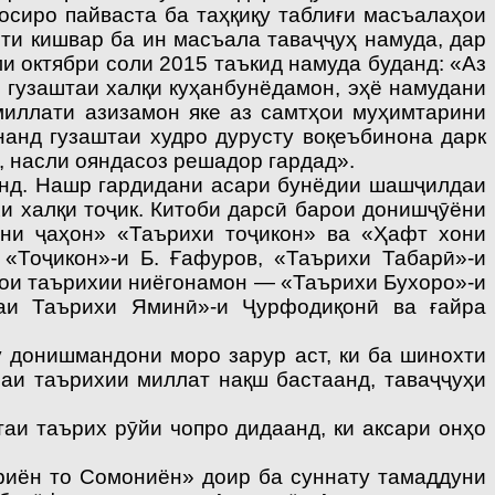
сиро пайваста ба таҳқиқу таблиғи масъалаҳои
ти кишвар ба ин масъала таваҷҷуҳ намуда, дар
и октябри соли 2015 таъкид намуда буданд: «Аз
 гузаштаи халқи куҳанбунёдамон, эҳё намудани
миллати азизамон яке аз самтҳои муҳимтарини
нанд гузаштаи худро дурусту воқеъбинона дарк
, насли ояндасоз решадор гардад».
нд. Нашр гардидани асари бунёдии шашҷилдаи
хи халқи тоҷик. Китоби дарсӣ барои донишҷӯёни
кони ҷаҳон» «Таърихи тоҷикон» ва «Ҳафт хони
«Тоҷикон»-и Б. Ғафуров, «Таърихи Табарӣ»-и
рҳои таърихии ниёгонамон — «Таърихи Бухоро»-и
умаи Таърихи Яминӣ»-и Ҷурфодиқонӣ ва ғайра
 донишмандони моро зарур аст, ки ба шинохти
раи таърихии миллат нақш бастаанд, таваҷҷуҳи
и таърих рӯйи чопро дидаанд, ки аксари онҳо
иён то Сомониён» доир ба суннату тамаддуни