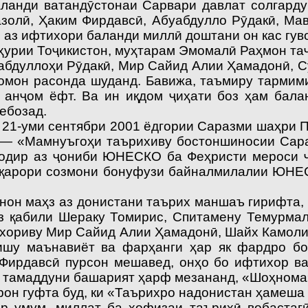
ланди ватан­дӯстонаи Сарвари давлат солгард
олӣ, Ҳаким Фирдавсӣ, Абуабдулло Рӯдакӣ, Ма
 аз ифтихори баланди миллӣ доштани он кас гув
рии Тоҷикистон, муҳтарам Эмомалӣ Раҳмон таҷ
абдуллоҳи Рӯдакӣ, Мир Сайид Алии Ҳамадонӣ, С
сомон расонда шуданд. Бавижа, таъмиру тармим
анҷом ёфт. Ва ин иқдом ҷиҳати боз ҳам бала
ебозад.
21-уми сентябри 2001 ёдгории Саразми шаҳри П
 — «Мамнуъгоҳи таърихиву бостоншиносии Сара
нодир аз ҷониби ЮНЕСКО ба Феҳристи мероси ҷ
 қарори созмони бонуфузи байналмилалии ЮНЕС
нон маҳз аз донистани таърих маншаъ гирифта, 
з қабили Шераку Томирис, Спитамену Темурмал
хориву Мир Сайид Алии Ҳамадонӣ, Шайх Камол
шу маънавиёт ва фарҳанги ҳар як фардро бол
Фирдавсӣ пурсон мешавед, онҳо бо ифтихор в
р тамаддуни башарият ҳарф мезананд, «Шоҳнома
гуфта буд, ки «Таърихро надонистан ҳамеша чу
р умум, миллат ба ҳофизаи таърихӣ вобастаг