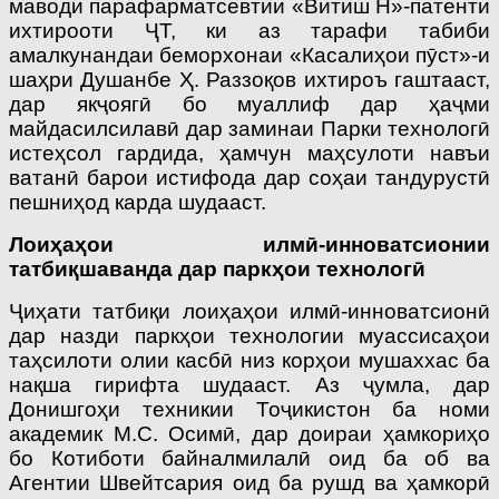
маводи парафарматсевтии «Витиш Н»-патенти
ихтирооти ҶТ, ки аз тарафи табиби
амалкунандаи беморхонаи «Касалиҳои пӯст»-и
шаҳри Душанбе Ҳ. Раззоқов ихтироъ гаштааст,
дар якҷоягӣ бо муаллиф дар ҳаҷми
майдасилсилавӣ дар заминаи Парки технологӣ
истеҳсол гардида, ҳамчун маҳсулоти навъи
ватанӣ барои истифода дар соҳаи тандурустӣ
пешниҳод карда шудааст.
Лоиҳаҳои илмӣ-инноватсионии
татбиқшаванда дар паркҳои технологӣ
Ҷиҳати татбиқи лоиҳаҳои илмӣ-инноватсионӣ
дар назди паркҳои технологии муассисаҳои
таҳсилоти олии касбӣ низ корҳои мушаххас ба
нақша гирифта шудааст. Аз ҷумла, дар
Донишгоҳи техникии Тоҷикистон ба номи
академик М.С. Осимӣ, дар доираи ҳамкориҳо
бо Котиботи байналмилалӣ оид ба об ва
Агентии Швейтсария оид ба рушд ва ҳамкорӣ