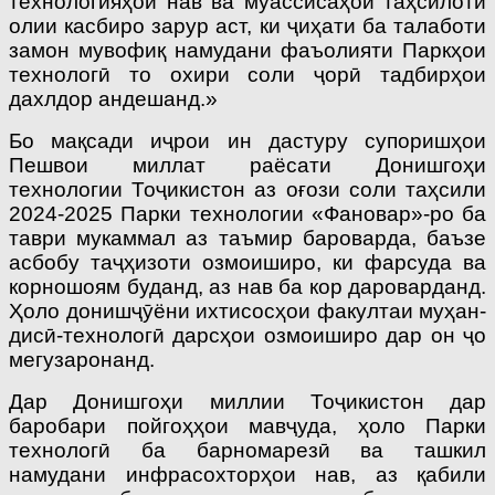
технологияҳои нав ва муас­сисаҳои таҳсилоти
олии касбиро зарур аст, ки ҷиҳати ба талаботи
замон мувофиқ намудани фаъолияти Паркҳои
технологӣ то охири соли ҷорӣ тадбирҳои
дахлдор андешанд.»
Бо мақсади иҷрои ин дастуру супоришҳои
Пешвои миллат раёсати Донишгоҳи
технологии Тоҷикистон аз оғози соли таҳсили
2024-2025 Парки технологии «Фановар»-ро ба
таври мукаммал аз таъмир бароварда, баъзе
асбобу таҷҳизоти озмоиширо, ки фарсуда ва
корношоям буданд, аз нав ба кор дароварданд.
Ҳоло донишҷӯёни ихтисосҳои факултаи муҳан­
дисӣ-технологӣ дарсҳои озмоиширо дар он ҷо
мегузаронанд.
Дар Донишгоҳи миллии Тоҷикистон дар
баробари пойгоҳҳои мавҷуда, ҳоло Парки
технологӣ ба барномарезӣ ва ташкил
намудани инфрасохторҳои нав, аз қабили