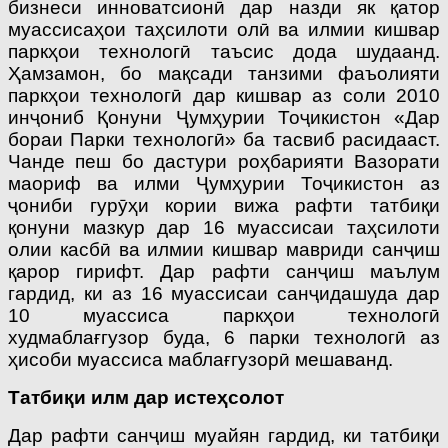
бизнеси инноватсионӣ дар назди як қатор
муассисаҳои таҳсилоти олӣ ва илмии кишвар
паркҳои технологӣ таъсис дода шудаанд.
Ҳамзамон, бо мақсади танзими фаъолияти
паркҳои технологӣ дар кишвар аз соли 2010
инҷониб Қонуни Ҷумҳурии Тоҷикистон «Дар
бораи Парки технологӣ» ба тасвиб расидааст.
Чанде пеш бо дастури роҳбарияти Вазорати
маориф ва илми Ҷумҳурии Тоҷикистон аз
ҷониби гурӯҳи кории вижа рафти татбиқи
қонуни мазкур дар 16 муассисаи таҳсилоти
олии касбӣ ва илмии кишвар мавриди санҷиш
қарор гирифт. Дар рафти санҷиш маълум
гардид, ки аз 16 муассисаи санҷидашуда дар
10 муассиса паркҳои технологӣ
худмаблағгузор буда, 6 парки технологӣ аз
ҳисоби муассиса маблағгузорӣ мешаванд.
Татбиқи илм дар истеҳсолот
Дар рафти санҷиш муайян гардид, ки татбиқи