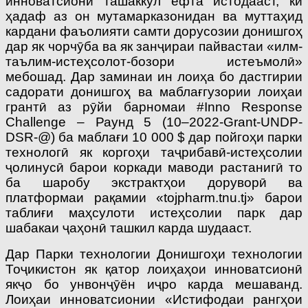
инноватсионӣ ташаккул ёфта истодааст, ки
ҳадаф аз он мутамарказонидан ва муттаҳид
кардани фаъолияти самти дорусозии донишгоҳ
дар як чорчӯба ва як занҷираи пайвастаи «илм-
таълим-истеҳсолот-бозори истеъмолӣ»
мебошад. Дар заминаи ин лоиҳа бо дастгирии
садорати донишгоҳ ва маблағгузории лоиҳаи
грантӣ аз рӯйи барномаи #Inno Response
Challenge – Раунд 5 (10–2022-Grant-UNDP-
DSR-@) ба маблағи 10 000 $ дар пойгоҳи парки
технологӣ як коргоҳи таҷрибавӣ-истеҳсолии
ҷолинусӣ барои коркади маводи растанигӣ то
ба шаробу экстрактҳои доруворӣ ва
платформаи рақамии «toj­pharm.tnu.tj» барои
таблиғи маҳсулоти истеҳсолии парк дар
шабакаи ҷаҳонӣ ташкил карда шудааст.
Дар Парки технологии Донишгоҳи технологии
Тоҷикистон як қатор лоиҳаҳои инноватсионӣ
якҷо бо унвонҷӯён иҷро карда мешаванд.
Лоиҳаи инноватсионии «Истифодаи рангҳои