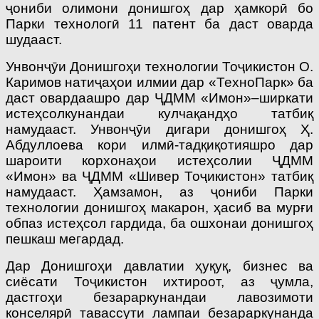
ҷониби олимони донишгоҳ дар ҳамкорӣ бо
Парки технологӣ 11 патент ба даст оварда
шудааст.
Унвонҷӯи Донишгоҳи технологии Тоҷикистон О.
Каримов натиҷаҳои илмии дар «ТехноПарк» ба
даст овардаашро дар ҶДММ «Имон»–ширкати
истеҳсолкунандаи кулчақандҳо татбиқ
намудааст. Унвонҷӯи дигари донишгоҳ Ҳ.
Абдуллоева кори илмӣ-тадқиқотияшро дар
шароити корхонаҳои истеҳсолии ҶДММ
«Имон» ва ҶДММ «Шивер Тоҷикистон» татбиқ
намудааст. Ҳамзамон, аз ҷониби Парки
технологии донишгоҳ макарон, ҳасиб ва мурғи
обпаз истеҳсол гардида, ба ошхонаи донишгоҳ
пешкаш мегардад.
Дар Донишгоҳи давлатии ҳуқуқ, бизнес ва
сиёсати Тоҷикистон ихтироот, аз ҷумла,
дастгоҳи безараркунандаи лавозимоти
конселярӣ тавассути лампаи безараркунанда