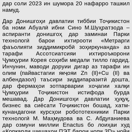
дар соли 2023 ин шумора 20 нафарро ташкил
намуд.
Дар Донишгоҳи давлатии тиббии То­ҷикистон
ба номи Абуалӣ ибни Сино М.Шуҳратзода –
аспиранти донишгоҳ дар заминаи Парки
технологӣ барои ихтирооти «Метрарги
фаъолияти зиддимикробӣ зоҳиркунанда» аз
тарафи Ассотсиатсияи ихтироъкорони
Ҷумҳурии Корея соҳиби медали тилло гардид.
Инчунин, маводи доруии дигар аз тарафи ин
олим (пайвастагии якҷояи Zn (II)+Cu (II) ва
албендазол) таъсири зиддипаразитӣ дошта,
дар фермаҳои зотпарварии хоҷагии халқи
Ҷумҳурии Тоҷикистон истифода бурда
мешавад. Дар Донишгоҳи давлатии ҳуқуқ,
бизнес ва сиёсати Тоҷикистон бошад, хатм­
кунандагони курсҳои робототехникии Парки
технологӣ М. Маҳмудова ва С. Абдуғаниева
дар озмуни миллии Enactus бо лоиҳаи худ
«Коркарди шишаҳои ПЭТ барои чопи 3D» ҷойи