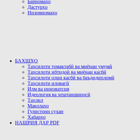
Барномаҳо
Дастурҳо
Низомномаҳо
БАХШҲО
Таҳсилоти томактабӣ ва миёнаи умумӣ
Таҳсилоти ибтидоӣ ва миёнаи касбӣ
Таҳсилоти олии касбӣ ва баъдидипломӣ
Таҳсилоти иловагӣ
Илм ва инноватсия
Идеология ва хештаншиносӣ
Таҳлил
Мақолаҳо
Гулистони сухан
Хабарҳо
НАШРИЯ ДАР PDF