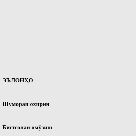
ЭЪЛОНҲО
Шумораи охирин
Бистсолаи омӯзиш