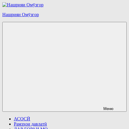
Перейти
к
Нашрияи Омӯзгор
содержимому
Меню
АСОСӢ
Рамзҳои давлатӣ