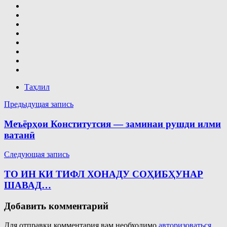
Таҳлил
Навигация
Предыдущая запись
по
Меъёрҳои Конститутсия — заминаи рушди илми
записям
ватанӣ
Следующая запись
ТО ИН КИ ТИФЛ ХОНАДУ СОҲИБҲУНАР
ШАВАД…
Добавить комментарий
Для отправки комментария вам необходимо
авторизоваться
.