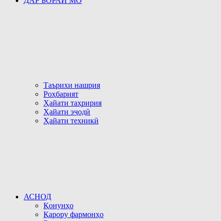
ДАР БОРАИ МО
Таърихи нашрия
Роҳбарият
Ҳайати таҳририя
Ҳайати эҷодӣ
Ҳайати техникӣ
АСНОД
Қонунҳо
Қарору фармонҳо