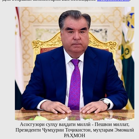
Асосгузори сулҳу ваҳдати миллӣ - Пешвои миллат,
Президенти Ҷумҳурии Тоҷикистон, муҳтарам Эмомалӣ
РАҲМОН