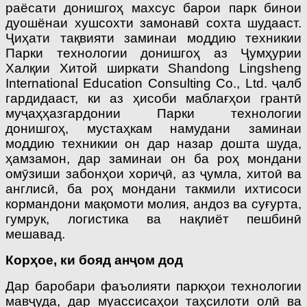
раёсати донишгоҳ махсус барои парк бинои
дуошёнаи хушсохти замонавӣ сохта шудааст.
Ҷиҳати тақвияти заминаи моддию техникии
Парки технологии донишгоҳ аз Ҷумҳурии
Халқии Хитой ширкати Shandong Lingsheng
International Education Consulting Co., Ltd. ҷалб
гардидааст, ки аз ҳисоби маблағҳои грантӣ
муҷаҳҳазгардонии Парки технологии
донишгоҳ, мустаҳкам намудани заминаи
моддию техникии он дар назар дошта шуда,
ҳамзамон, дар заминаи он ба роҳ мондани
омӯзиши забонҳои хориҷӣ, аз ҷумла, хитоӣ ва
англисӣ, ба роҳ мондани такмили ихтисоси
кормандони мақомоти молия, андоз ва суғурта,
гумрук, логистика ва нақлиёт пешбинӣ
мешавад.
Корҳое, ки бояд анҷом дод
Дар баробари фаъолияти паркҳои технологии
мавҷуда, дар муассисаҳои таҳсилоти олӣ ва