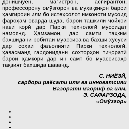
донишҷӯён, магистрон, аспирантон,
профессорону омӯзгорон ва муҳаққиқон барои
ҳамгироии илм бо истеҳсолот имконоти мусоид
фароҳам оварда шуда, барои ташкили ҷойҳои
нави корӣ дар Парки технологӣ мусоидат
намоянд. Ҳамзамон, дар самти таҳким
бахшидани робитаи муассиса ва бахши хусусӣ
дар соҳаи фаъолияти Парки технологӣ,
ҳавасманд гардонидани сохторҳои тиҷоратӣ
барои ҳамкорӣ дар ин самт бо муассисаҳо
тақвият бахшида шаванд.
С. НИЁЗӢ,
сардори раёсати илм ва инноватсияи
Вазорати маориф ва илм,
Э. САФАРЗОДА,
«Омӯзгор»