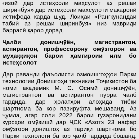
ғизоӣ дар истеҳсоли маҳсулот аз решаи
ширинбуя» дар истеҳсоли махсулоти макаронӣ
истифода карда шуд. Лоиҳаи «Рангкунандаи
табиӣ аз решаи ширинбуя» низ мавриди
баррасӣ қа­рор дорад.
Ҷалби донишҷӯён, магистрантон,
аспирантон, профессорону омӯзгорон ва
муҳаққиқон барои ҳамгироии илм бо
истеҳсолот
Дар раванди фаъолияти озмоишгоҳҳои Парки
технологии Донишгоҳи техникии Тоҷикистон ба
номи академик М. С. Оси­мӣ донишҷӯён,
магистрантон ва аспирантон пурра ҷалб
гардида, дар ҳолатҳои алоҳида тибқи
шартнома ба кор пазируфта мешаванд. Аз
ҷумла, агар соли 2022 барои гузаронидани
курсҳои омӯзишӣ дар ҶСК «Азот» 23 нафар
омӯзгори донишгоҳ аз тариқи шартнома бо
Парки технологӣ ба кор ҷалб гардида бошанд,