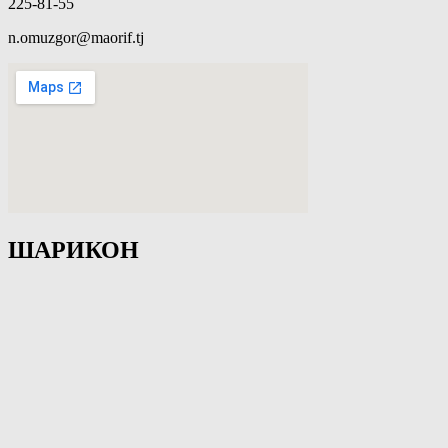
225-81-55
n.omuzgor@maorif.tj
ШАРИКОН