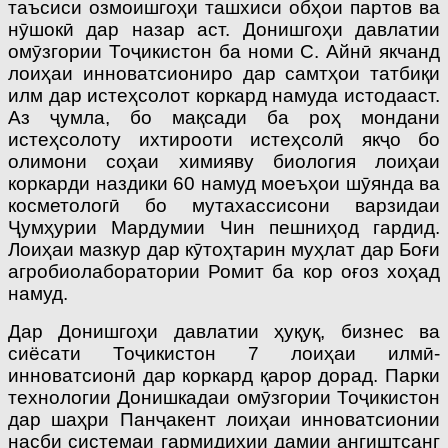
таъсиси озмоишгоҳи ташхиси обҳои партов ва
нӯшокӣ дар назар аст. Донишгоҳи давлатии
омӯзгории Тоҷикистон ба номи С. Айнӣ якчанд
лоиҳаи инноватсиониро дар самтҳои татбиқи
илм дар истеҳсолот коркард намуда истодааст.
Аз ҷумла, бо мақсади ба роҳ мондани
истеҳсолоту ихтирооти истеҳсолӣ якҷо бо
олимони соҳаи химияву биология лоиҳаи
коркарди наздики 60 намуд моеъҳои шӯянда ва
кос­метологӣ бо мутахассисони варзидаи
Ҷумҳурии Мардумии Чин пешниҳод гардид.
Лоиҳаи мазкур дар кӯтоҳтарин муҳлат дар Боғи
агробиолаборатории Ромит ба кор оғоз хоҳад
намуд.
Дар Донишгоҳи давлатии ҳуқуқ, бизнес ва
сиёсати Тоҷикистон 7 лоиҳаи илмӣ-
инноватсионӣ дар коркард қарор дорад. Парки
технологии Донишкадаи омӯзгории Тоҷикистон
дар шаҳри Панҷакент лоиҳаи инноватсионии
насби системаи гармидиҳии дамии ангиштсанг