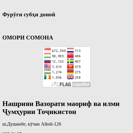
Фурӯғи субҳи доноӣ
ОМОРИ СОМОНА
Нашрияи Вазорати маориф ва илми
Ҷумҳурии Тоҷикистон
ш.Душанбе, кӯчаи Айнӣ-126