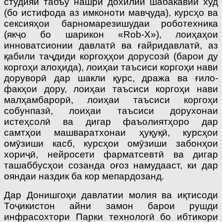
студияи табъу нашри дохилии шабакавии худ
(бо истифода аз имконоти мавҷуда), курсҳо ва
сексияҳои барномарезишудаи роботехника
(якҷо бо шарикон «Rob-X»), лоиҳаҳои
инноватсионии дав­латӣ ва ғайридавлатӣ, аз
қабили таҷдиди коргоҳҳои дорусозӣ (барои ду
коргоҳи алоҳида), лоиҳаи таъсиси коргоҳи нави
доруворӣ дар шакли қурс, дража ва ғило­
факҳои дору, лоиҳаи таъсиси коргоҳи нави
малҳамбарорӣ, лоиҳаи таъсиси коргоҳи
собунпазӣ, лоиҳаи таъсиси дорухонаи
истеҳсолӣ ва дигар фаъолиятҳоро дар
самтҳои машваратхонаи ҳуқуқӣ, курсҳои
омӯзиши касб, курсҳои омӯзиши забонҳои
хориҷӣ, нейросети фарматсевтӣ ва дигар
ташаббусҳои созанда оғоз намудааст, ки дар
ояндаи наздик ба кор мепардозанд.
Дар Донишгоҳи давлатии молия ва иқтисоди
Тоҷикистон айни замон барои рушди
инфрасохтори Парки технологӣ бо ибтикори