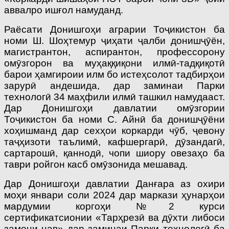
аввалро ишғол намуданд.
Раёсати Донишгоҳи аграрии Тоҷикистон ба
номи Ш. Шоҳтемур ҷиҳати ҷалби донишҷӯён,
магистрантон, аспирантон, профессорону
омӯзгорон ва муҳаққиқони илмӣ-тадқиқотӣ
барои ҳамгироии илм бо истеҳсолот тадбирҳои
зарурӣ андешида, дар заминаи Парки
технологӣ 34 маҳфили илмӣ ташкил намудааст.
Дар Донишгоҳи давлатии омӯзгории
Тоҷикистон ба номи С. Айнӣ ба донишҷӯёни
хоҳишманд дар сехҳои коркарди чӯб, ҷевону
таҷҳизоти таълимӣ, кафшергарӣ, дӯзандагӣ,
сартарошӣ, қаннодӣ, чопи шиору овезаҳо ба
таври ройгон касб омӯзонида мешавад.
Дар Донишгоҳи давлатии Данғара аз охири
моҳи январи соли 2024 дар маркази ҳунарҳои
мардумии коргоҳи №2 курси
сертификатсионии «Тарҳрезӣ ва дӯхти либоси
замони нав» дар заминаи Парки технологӣ ба