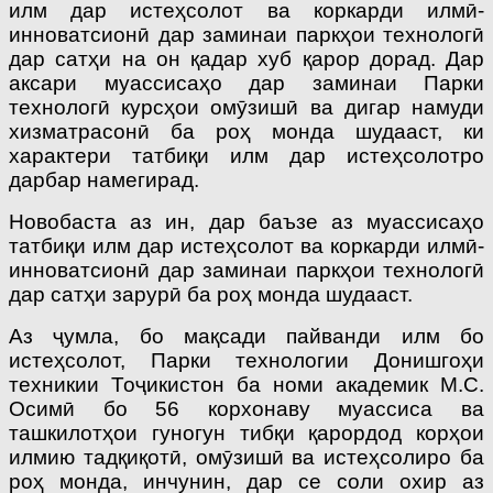
илм дар истеҳсолот ва коркарди илмӣ-
инноватсионӣ дар заминаи паркҳои технологӣ
дар сатҳи на он қадар хуб қарор дорад. Дар
аксари муассисаҳо дар заминаи Парки
технологӣ курсҳои омӯзишӣ ва дигар намуди
хизматрасонӣ ба роҳ монда шудааст, ки
характери татбиқи илм дар истеҳсолотро
дарбар намегирад.
Новобаста аз ин, дар баъзе аз муассисаҳо
татбиқи илм дар истеҳсолот ва коркарди илмӣ-
инноватсионӣ дар заминаи паркҳои технологӣ
дар сатҳи зарурӣ ба роҳ монда шудааст.
Аз ҷумла, бо мақсади пайванди илм бо
истеҳсолот, Парки технологии Донишгоҳи
техникии Тоҷикистон ба номи академик М.С.
Осимӣ бо 56 корхонаву муассиса ва
ташкилотҳои гуногун тибқи қарордод корҳои
илмию тадқиқотӣ, омӯзишӣ ва истеҳсолиро ба
роҳ монда, инчунин, дар се соли охир аз