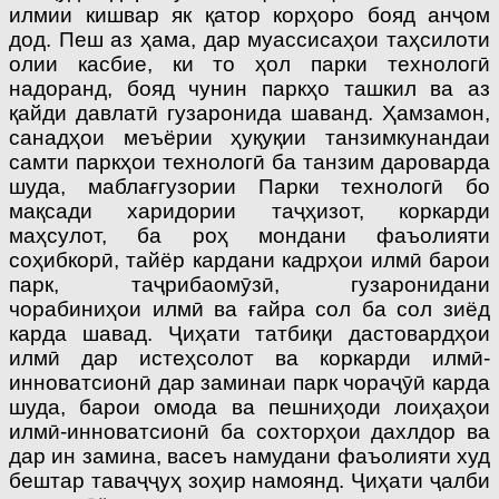
илмии кишвар як қатор корҳоро бояд анҷом
дод. Пеш аз ҳама, дар муассисаҳои таҳсилоти
олии касбие, ки то ҳол парки технологӣ
надоранд, бояд чунин паркҳо ташкил ва аз
қайди давлатӣ гузаронида шаванд. Ҳамзамон,
санадҳои меъёрии ҳуқуқии танзимкунандаи
самти паркҳои технологӣ ба танзим дароварда
шуда, маблағгузории Парки технологӣ бо
мақсади харидории таҷҳизот, коркарди
маҳсулот, ба роҳ мондани фаъолияти
соҳибкорӣ, тайёр кардани кадрҳои илмӣ барои
парк, таҷрибаомӯзӣ, гузаронидани
чорабиниҳои илмӣ ва ғайра сол ба сол зиёд
карда шавад. Ҷиҳати татбиқи дастовардҳои
илмӣ дар истеҳсолот ва коркарди илмӣ-
инноватсионӣ дар заминаи парк чораҷӯӣ карда
шуда, барои омода ва пешниҳоди лоиҳаҳои
илмӣ-инноватсионӣ ба сохторҳои дахлдор ва
дар ин замина, васеъ намудани фаъолияти худ
бештар таваҷҷуҳ зоҳир намоянд. Ҷиҳати ҷалби