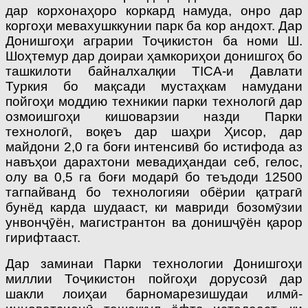
дар корхонаҳоро коркард намуда, онро дар
коргоҳи мевахушккунии парк ба кор андохт. Дар
Донишгоҳи аграрии Тоҷикистон ба номи Ш.
Шоҳтемур дар доираи ҳамкориҳои донишгоҳ бо
ташкилоти байналхалқии ТICA-и Давлати
Туркия бо мақсади мустаҳкам намудани
пойгоҳи моддию техникии парки технологӣ дар
озмоишгоҳи кишоварзии назди Парки
технологӣ, воқеъ дар шаҳри Ҳисор, дар
майдони 2,0 га боғи интенсивӣ бо истифода аз
навъҳои дарахтони мевадиҳандаи себ, гелос,
олу ва 0,5 га боғи модарӣ бо теъдоди 12500
тагпайванд бо технологияи обёрии қатрагӣ
бунёд карда шудааст, ки мавриди бозомӯзии
унвонҷӯён, магис­трантон ва донишҷӯён қарор
гирифтааст.
Дар заминаи Парки технологии Донишгоҳи
миллии Тоҷикистон пойгоҳи дорусозӣ дар
шакли лоиҳаи барномарезишудаи илмӣ-