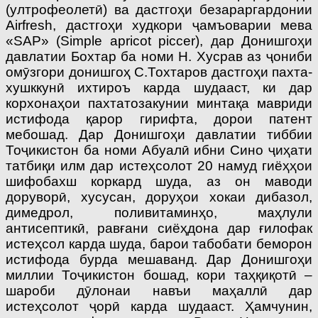
(ултрофеолетӣ) ва дастгоҳи безараргардонии
Airfresh, дастгоҳи худкори ҷамъоварии мева
«SAP» (Simple apricot piccer), дар Донишгоҳи
давлатии Бохтар ба номи Н. Хусрав аз ҷониби
омӯзгори донишгоҳ С.Тохтаров дастгоҳи пахта­
хушккунӣ ихтироъ карда шудааст, ки дар
корхонаҳои пахтатозакунии минтақа мавриди
истифода қарор гирифта, дорои патент
мебошад. Дар Донишгоҳи давлатии тиббии
Тоҷикистон ба номи Абуалӣ ибни Сино ҷиҳати
татбиқи илм дар истеҳсолот 20 намуд гиёҳҳои
шифобахш коркард шуда, аз он маводи
доруворӣ, хусусан, доруҳои хокаи дибазол,
димедрол, поливитаминҳо, маҳлули
антисептикӣ, равғани сиёҳдона дар ғилофак
истеҳсол карда шуда, барои табобати беморон
истифода бурда мешаванд. Дар Донишгоҳи
миллии Тоҷикистон бошад, кори таҳқиқотӣ –
шароби дӯлонаи навъи маҳаллӣ дар
истеҳсолот ҷорӣ карда шудааст. Ҳамчунин,