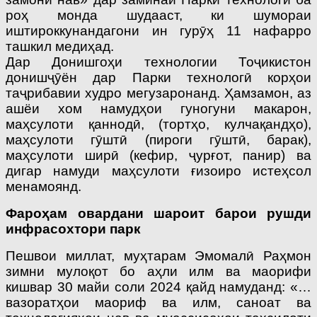
роҳ монда шудааст, ки шумораи
иштироккунандагони ин гурӯҳ 11 нафарро
ташкил медиҳад.
Дар Донишгоҳи технологии Тоҷикис­тон
донишҷӯён дар Парки технологӣ корҳои
таҷрибавии худро мегузаронанд. Ҳамзамон, аз
ашёи хом намудҳои гуногуни макарон,
маҳсулоти қаннодӣ, (тортҳо, кулчақандҳо),
маҳсулоти гӯштӣ (пироги гӯштӣ, барак),
маҳсулоти ширӣ (кефир, ҷурғот, панир) ва
дигар намуди маҳсулоти ғизоиро истеҳсол
менамоянд.
Фароҳам овардани шароит барои рушди
инфрасохтори парк
Пешвои миллат, муҳтарам Эмомалӣ Раҳмон
зимни мулоқот бо аҳли илм ва маорифи
кишвар 30 майи соли 2024 қайд намуданд: «…
вазоратҳои маориф ва илм, саноат ва