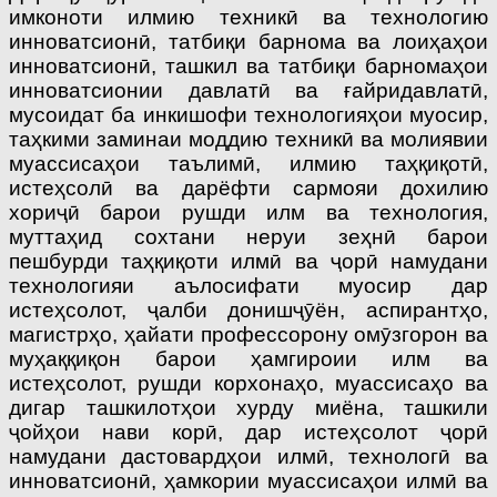
имконоти илмию техникӣ ва технологию
инноватсионӣ, татбиқи барнома ва лоиҳаҳои
инноватсионӣ, ташкил ва татбиқи барномаҳои
инноватсионии давлатӣ ва ғайридавлатӣ,
мусоидат ба инкишофи технологияҳои муосир,
таҳкими заминаи моддию техникӣ ва молиявии
муассисаҳои таълимӣ, илмию таҳқиқотӣ,
истеҳсолӣ ва дарёфти сармояи дохилию
хориҷӣ барои рушди илм ва технология,
муттаҳид сохтани неруи зеҳнӣ барои
пешбурди таҳқиқоти илмӣ ва ҷорӣ намудани
технологияи аълосифати муосир дар
истеҳсолот, ҷалби донишҷӯён, аспирантҳо,
магистрҳо, ҳайати профессорону омӯзгорон ва
муҳаққиқон барои ҳамгироии илм ва
истеҳсолот, рушди корхонаҳо, муассисаҳо ва
дигар ташкилотҳои хурду миёна, ташкили
ҷойҳои нави корӣ, дар истеҳсолот ҷорӣ
намудани дастовардҳои илмӣ, технологӣ ва
инноватсионӣ, ҳамкории муассисаҳои илмӣ ва