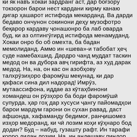
ки як навъ хокаи зардранг аст, дар боғзору
токзорон барои нест кардани кирму канаю
дигар ҳашарот истифода мекарданд. Ва дарди
бедаво ончунон сокинони деҳу музофотро
беқарор кардаву ҷонашонро ба лаб оварда
буд, ки аз олтингӯгирд истифода менамуданд.
Хокаи онро бо об омехта, ба бадан
мемолиданд. Аммо ин «шева»-и табобат ҳеҷ
суде намебахшид. Дардро чанд муддат таскин
медод он ва дубора авҷ гирифта, аз худ дарак
медод. На, на, он кас он азобҳову
талхрӯзиҳоро фаромӯш мекунад, ки дар
қафаси сина дил надорад! Имрӯз,
мутаассифона, иддае аз кӯтаҳбинони
хомандеш он рӯзҳоро ба боди фаромӯшӣ
супурда, ҳар гоҳ дар хусуси ҷангу пайомадҳои
барои мардум гарони он сухан равад, даст
афшонда, хафаманду бедимоғ, ранҷишомез
изҳор медоранд, ки чӣ лозим коҳи кӯҳнаро бод
додан? Буд – набуд, гузашту рафт. Ин тарафи
корро дидан лозим. На, ин андешаву пиндор