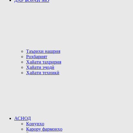
ДАР БОРАИ МО
Таърихи нашрия
Роҳбарият
Ҳайати таҳририя
Ҳайати эҷодӣ
Ҳайати техникӣ
АСНОД
Қонунҳо
Қарору фармонҳо