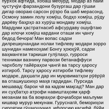
пурхок афтида, хобаш мебурд. Модар аз пайи
ҷустуҷӯи фарзандони бузургаш дар гӯшаи
дигар овораю сарсон рӯзро ба шаб мерасонд.
Осмону замин лолу хомӯш, бодҳо хомӯш, рӯду
дарёву баҳрҳо аз хурӯш мондаву хомӯш.
Мардуми ҳастратнасиб афсурдаву ошуфтаю
дар илоҷи хомӯш кардани оташи ин ҷангу
бедод бечора! Ман вопас садои
дилрешкунандаи нолаи тифлеву модари зорро
шунидан намехоҳам! Бонгу ҳоюҳӯй, садои
ваҳмангези таркиши гулӯлаҳо, ғурроси
техникаи вазнину парвози бетанаффуси
чархболу тайёраҳои ҷангӣ ва тарсу ҳаросу
изтироб. Тарсу ҳаросу изтироби тифлеву
модаре, даҳшати дар ин муқовиматҳои рӯёрӯӣ
ва оташкушоиҳо маҳв гардидан. Пурсида
мешавад: барои чӣ ва кадом мақсад? Ман дар
ин суҳбатҳо атрофи навиштаҳоям ҳарф
мезанам ва ба воқеаҳои фоҷиабори маълуми
кишвар мурур мекунам. Гуруснагӣ, бемориҳои
сироятии гӯшношунид, ифлосию касифӣ, бӯйи