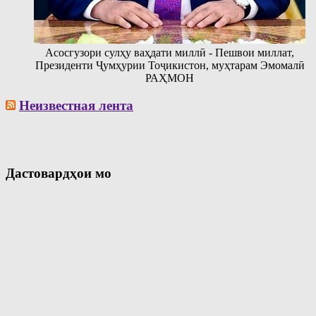
Асосгузори сулҳу ваҳдати миллӣ - Пешвои миллат,
Президенти Ҷумҳурии Тоҷикистон, муҳтарам Эмомалӣ
РАҲМОН
Неизвестная лента
Дастовардҳои мо