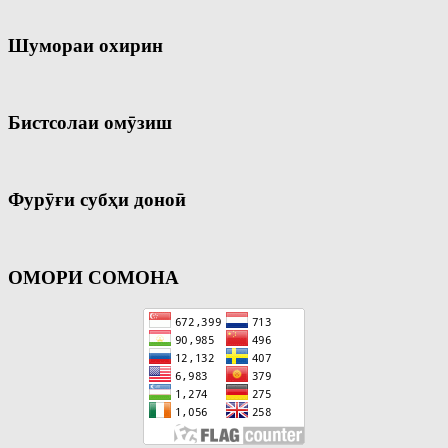
Шумораи охирин
Бистсолаи омӯзиш
Фурӯғи субҳи доноӣ
ОМОРИ СОМОНА