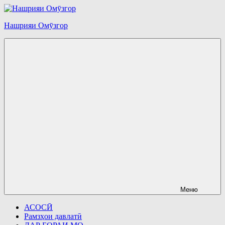
Перейти
к
Нашрияи Омӯзгор
содержимому
Меню
АСОСӢ
Рамзҳои давлатӣ