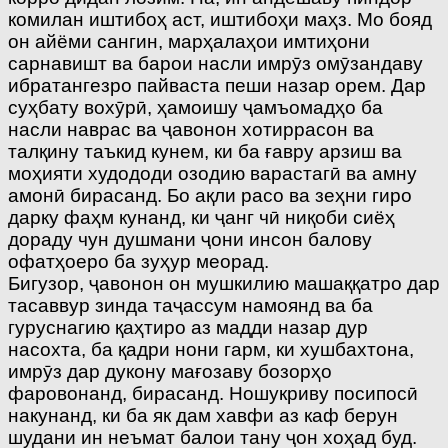
комилан иштибоҳ аст, иштибоҳи маҳз. Мо бояд
он айёми сангин, марҳалаҳои имтиҳони
сарнавишт ва барои насли имрӯз омӯзандаву
ибратангезро пайваста пеши назар орем. Дар
суҳбату вохӯрӣ, ҳамоишу ҷамъомадҳо ба
насли наврас ва ҷавонон хотиррасон ва
талқину таъкид кунем, ки ба ғавру арзиш ва
моҳияти худододи озодию варастагӣ ва амну
амонӣ бирасанд. Бо ақли расо ва зеҳни гиро
дарку фаҳм кунанд, ки ҷанг чӣ ниқоби сиёҳ
дораду чун душмани ҷони инсон балову
офатҳоеро ба зуҳур меорад.
Бигузор, ҷавонон он мушкилию машаққатро дар
тасаввур зинда таҷассум намоянд ва ба
гуруснагию қаҳтиро аз мадди назар дур
насохта, ба қадри нони гарм, ки хушбахтона,
имрӯз дар дукону мағозаву бозорҳо
фаровонанд, бирасанд. Ношукриву посипосӣ
накунанд, ки ба як дам хавфи аз каф берун
шудани ин неъмат балои тану ҷон хоҳад буд.