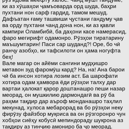
ки аз хӯшаҳои ҷамъоварда орд шуда, баҳри
пухтани нон сарф гардид, тамом мешуд.
Дафъатан ғаму ташвиши ҷустани гандуму ҷав
ва орду пухтани чанд дона нон, ки аз қавли
кампири Оламбибӣ, ба даҳони касе намерасид,
фаро мегирифт одамонро. Рӯзҳои тиратарину
маъшумтарин! Паси сар шуданд?! Оре, бо чӣ
ранҷу азобҳо, ки тафсилоти он ҳама ногуфта
беҳ!
Вале магар он айёми сангини мудҳишро
метавон зуд фаромӯш кард? На, на! Ана барои
чӣ ба инсон хотира лозим аст. Ба шарофати
хотира одам ҳамвора ёди рӯзҳои талху дар
вартаи ҳалокат қарор доштанашро пеши назар
меорад, он мушкилию дармондагӣ ва рӯ ба
раҳми тақдир дар аъроф монданашро таҳлил
мекунад, хулоса мебарорад ва бо рӯзҳои неку
фирӯзу файзбор муқоиса ва он рӯзгоронро чун
хобҳои сиёҳу кобусӣ мепиндораду шукрона аз
тақдиру аз тинҷию амониро ба ҷо меорад.