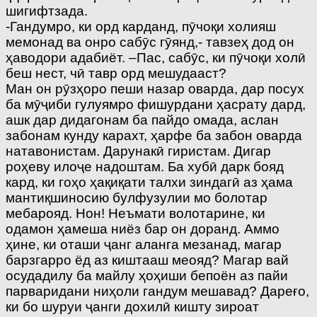
шигифтзада.
-Гандумро, ки орд карданд, пӯчоқи холияш
мемонад ва онро сабӯс гӯянд,- тавзеҳ дод он
ҳаводори адабиёт. –Пас, сабӯс, ки пӯчоқи холӣ
беш нест, чӣ тавр орд мешудааст?
Ман он рӯзҳоро пеши назар оварда, дар посух
ба мӯҷиби гулуямро фишурдани ҳасрату дард,
ашк дар дидагонам ба пайдо омада, аслан
забонам кунду карахт, ҳарфе ба забон оварда
натавонис­там. Дарунакӣ гиристам. Дигар
роҳеву илоҷе надоштам. Ба хубӣ дарк бояд
кард, ки гоҳо ҳақиқати талхи зиндагӣ аз ҳама
мантиқшиносию булфузулии мо болотар
мебарояд. Нон! Неъмати волотарине, ки
одамон ҳамеша ниёз бар он доранд. Аммо
ҳине, ки оташи ҷанг аланга мезанад, магар
барзгарро ёд аз киштааш меояд? Магар вай
осудадилу ба майлу ҳоҳиши бепоён аз пайи
парваридани ниҳоли гандум мешавад? Дареғо,
ки бо шуруи ҷанги дохилӣ кишту зироат