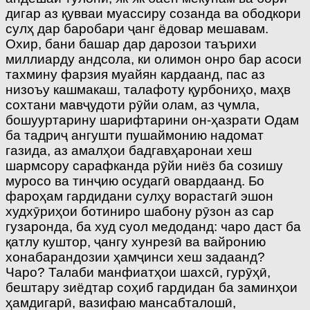
дигар аз қувваи муассиру созанда ва ободкори
сулҳ дар баробари ҷанг ёдовар мешавам.
Охир, бани башар дар дарозои таърихи
миллиарду андсола, ки олимон онро бар асоси
тахмину фарзия муайян кардаанд, пас аз
низоъу кашмакаш, талафоту қурбониҳо, маҳв
сохтани мавҷудоти рӯйи олам, аз ҷумла,
бошууртарину шарифтарини он-ҳазрати Одам
ба тадриҷ ангушти пушаймонию надомат
газида, аз амалҳои бадгавҳаронаи хеш
шармсору сарафканда рӯйи ниёз ба созишу
муросо ва тинҷию осудагӣ овардаанд. Бо
фароҳам гардидани сулҳу ворастагӣ эшон
худхӯриҳои ботиниро шабону рӯзон аз сар
гузаронда, ба худ суол медоданд: чаро даст ба
қатлу куштор, ҷангу хунрезӣ ва вайронию
хонабарандозии ҳамҷинси хеш задаанд?
Чаро? Талаби манфиатҳои шахсӣ, гурӯҳӣ,
бештару зиёдтар соҳиб гардидан ба заминҳои
ҳамдигарӣ, вазифаю мансабталошӣ,