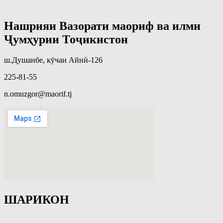
Нашрияи Вазорати маориф ва илми
Ҷумҳурии Тоҷикистон
ш.Душанбе, кӯчаи Айнӣ-126
225-81-55
n.omuzgor@maorif.tj
ШАРИКОН