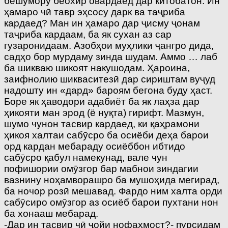
бешумору беохир овардаед дар китобатон. Ин
ҳамаро чӣ тавр эҳсосу дарк ва таҷриба
кардаед? Ман ин ҳамаро дар ҷисму ҷонам
таҷриба кардаам, ба як сухан аз сар
гузаронидаам. Азобҳои муҳлики ҷангро дида,
садҳо бор мурдаму зинда шудам. Аммо … лаб
ба шикваю шикоят накушодам. Ҳароина,
заифнолию шикваситезӣ дар сириштам вуҷуд
надошту ин «дард» бароям бегона буду ҳаст.
Боре як ҳаводори адабиёт ба як лаҳза дар
ҳикояти ман эрод (ё нуқта) гирифт. Мазмун,
шумо чунон тасвир кардаед, ки қаҳрамони
ҳикоя халтаи сабӯсро ба осиёби деҳа барои
орд кардан мебараду осиёббон ибтидо
сабӯсро қабул намекунад, вале чун
пофишории омӯзгор бар мабнои зиндагии
вазнину ноҳамворашро ба мушоҳида мегирад,
ба ночор розӣ мешавад. Фардо ним халта орди
сабӯсиро омӯзгор аз осиёб барои пухтани нон
ба хонааш мебарад.
-Дар ин тасвир чӣ ҷойи нофаҳмост?- пурсидам