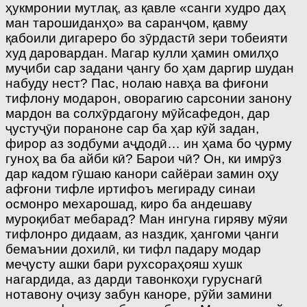
ҳукмронии мутлақ, аз қавле «санги худро даҳ
ман тарошиданҳо» ва саранҷом, қавму
қабоили дигареро бо зӯрдастӣ зери тобеияти
худ даровардан. Магар кулли ҳамин омилҳо
муҷиби сар задани ҷангу бо ҳам даргир шудан
набуду нест? Пас, нолаю навҳа ва фиғони
тифлону модарон, оворагию сарсонии занону
мардон ва солхӯрдагону мӯйсафедон, дар
ҷустуҷӯи пораноне сар ба ҳар кӯй задан,
фирор аз зодбуми аҷдодӣ… ин ҳама бо ҷурму
гуноҳ ва ба айби кӣ? Барои чӣ? Он, ки имрӯз
дар кадом гӯшаю канори сайёраи замин оҳу
афғони тифле иртифоъ мегираду синаи
осмонро мехарошад, киро ба андешаву
муроқибат мебарад? Ман ингуна гиряву мӯяи
тифлонро дидаам, аз наздик, ҳангоми ҷанги
бемаънии дохилӣ, ки тифл падару модар
меҷусту ашки бари рухсораҳояш хушк
нагардида, аз дарди тавонкоҳи гуруснагӣ
нотавону оҷизу забун каноре, рӯйи замини