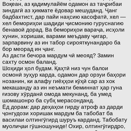
Воқеан, аз қадимулайём одамон аз таҷрибаи
зиндагӣ аз ҳикмате ёдовар мешуданд. Ҷанг
бадбахтист, дар пайи наҳсию касофатӣ, хел —
хел бемориҳои шадиди ҷисмонию гуруснагию
бенавоӣ дорад. Ва бемориҳои вараҷа, исҳоли
хунин, хоришак, варами меъдаву ҷигар,
зарпарвину аз ин табор сирояткунандаро ба
бор меорад ин ҷанг.
Аз дасти бечора мардум чӣ меояд? Замин
сахту осмон баланд.
Шоҳиди ҳол будам. Қаҳтӣ низ чун балои
осмонӣ зуҳур карда, одамон дар орзуи баҳори
нозанин, ки алафу гиёҳҳои кӯҳӣ сар аз хок
мекашанду аз ин неъмати беминнат ҳар гуна
ғизову хӯрданӣ омода мекунанд, ба умед
шомашонро ба субҳ мерасонданд.
Ёд дорам: дар деҳаҳои гирду атроф аз дарди
ҷонгудози хоришак мардум ба табобат ба
василаи олтингӯгирд шуруъ карданд. Табобату
муолиҷаи гӯшношуниде! Охир, олтингӯгирдро,