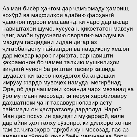
Аз ман бисёр ҳангом дар ҷамъомаду ҳамоиш,
вохӯрӣ ва маҳфилҳои адабию фарҳангӣ
ҷавонон пурсон мешаванд, ки чаро дар аксар
навиштаҳои шумо, хусусан, ҳикоётатон мавзуи
ҷанг, азоби гуруснагию оворагию мардум ва
маҳрум гардидани иддаи дигар аз
ҷигарбандону пайвандон ва наздикону хешон
дар меҳвар қарор гирифта, сарнавишти
қаҳрамонон бо ҷамеи талхию мушкилиҳои
зиндагӣ чунон ба риштаи тасвир кашида
шудааст, ки касро нохудогоҳ ба андешаи
имрӯзу фардо мувоҷеҳ намуда, мегирёнад.
Оре, об дар чашмони хонанда чарх мезанад ва
ӯро мутмаин месозад, ки неруи харобиовару
даҳшатноки ҷанг тасаввурнопазир асту
пайомади он ҳастратзову дардолуд. Чаро?
Ман дар посух ин ҳақиқати муқаррарӣ, вале
дар айни ҳол талху сӯзонро, ки дилҳоро хонаи
ғам ва ҷигарҳоро ғарқоби хун месозад, пас аз
андешаи тӯлонӣ, як-як баён мекунам ва бори