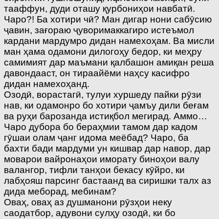
тааффун, дуди оташу қурбониҳои навбатӣ.
Чаро?! Ба хотири чӣ? Ман дигар нони сабӯсию
ҷавин, зағораю ҷуворимаккагиро истеъмол
кардани мардумро дидан намехоҳам. Ва мисли
ман ҳама одамони дилогоҳу бедор, ки меҳру
самимият дар маъмани қалбашон амиқан реша
давондааст, он тираайёми наҳсу касифро
дидан намехоҳанд.
Озодӣ, ворастагӣ, тулуи хуршеду пайки рӯзи
нав, ки одамонро бо хотири ҷамъу дили беғам
ва руҳи барозанда истиқбол мегирад. Аммо…
Чаро дубора бо бераҳмии тамом дар кадом
гӯшаи олам ҷанг идома меёбад? Чаро, ба
бахти бади мардуми ун кишвар дар навор, дар
моварои вайронаҳои иморату биноҳои валу
валангор, тифли танҳои бекасу кӯйро, ки
лабҳояш парсинг бастаанд ва сиришки талх аз
дида меборад, мебинам?
Оваҳ, оваҳ аз душманони рӯзҳои неку
саодатбор, адувони сулҳу озодӣ, ки бо