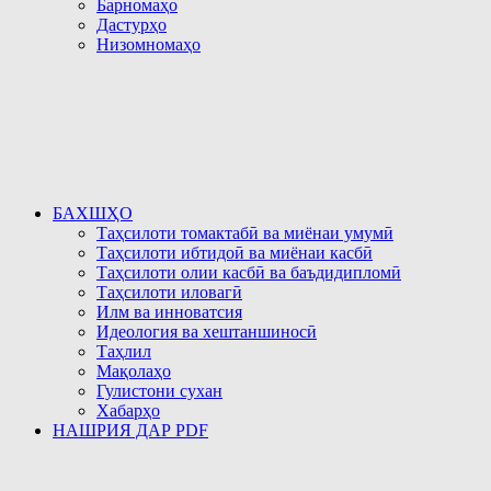
Барномаҳо
Дастурҳо
Низомномаҳо
БАХШҲО
Таҳсилоти томактабӣ ва миёнаи умумӣ
Таҳсилоти ибтидоӣ ва миёнаи касбӣ
Таҳсилоти олии касбӣ ва баъдидипломӣ
Таҳсилоти иловагӣ
Илм ва инноватсия
Идеология ва хештаншиносӣ
Таҳлил
Мақолаҳо
Гулистони сухан
Хабарҳо
НАШРИЯ ДАР PDF