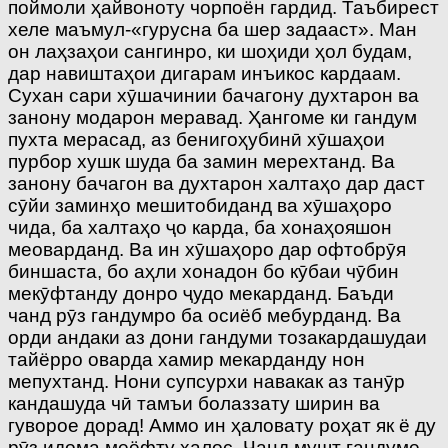
поймоли ҳайвоноту чорпоён гардид. Таъбирест
хеле маъмул-«гурусна ба шер задааст». Ман
он лаҳзаҳои сангинро, ки шоҳиди ҳол будам,
дар навиштаҳои дигарам инъикос кардаам.
Сухан сари хӯшачинии бачагону духтарон ва
занону модарон меравад. Ҳангоме ки гандум
пухта мерасад, аз бенигоҳубинӣ хӯшаҳои
пурбор хушк шуда ба замин мерехтанд. Ва
занону бачагон ва духтарон халтаҳо дар даст
сӯйи заминҳо мешитобиданд ва хӯшаҳоро
чида, ба халтаҳо ҷо карда, ба хонаҳояшон
меоварданд. Ва ин хӯшаҳоро дар офтобрӯя
биншаста, бо аҳли хонадон бо кӯбаи чӯбин
мекӯфтанду донро ҷудо мекарданд. Баъди
чанд рӯз гандумро ба осиёб мебурданд. Ва
орди андаки аз дони гандуми тозакардашудаи
тайёрро оварда хамир мекарданду нон
мепухтанд. Нони супсурхи навакак аз танӯр
кандашуда чӣ тамъи болаззату ширин ва
гуворое дорад! Аммо ин ҳаловату роҳат як ё ду
рӯз идома меёфту халос. Чанд мушт гандуме,