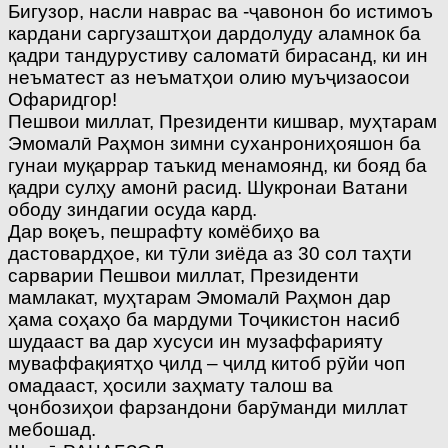
Бигузор, насли наврас ва -ҷавонон бо истимоъ
кардани саргузаштҳои дардолуду аламнок ба
қадри тандурустиву саломатӣ бирасанд, ки ин
неъматест аз неъматҳои олию муъҷизаосои
Офаридгор!
Пешвои миллат, Президенти кишвар, муҳтарам
Эмомалӣ Раҳмон зимни суханрониҳояшон ба
гунаи муқаррар таъкид менамоянд, ки бояд ба
қадри сулҳу амонӣ расид. Шукронаи Ватани
ободу зиндагии осуда кард.
Дар воқеъ, пешрафту комёбиҳо ва
дастовардҳое, ки тӯли зиёда аз 30 сол таҳти
сарварии Пешвои миллат, Президенти
мамлакат, муҳтарам Эмомалӣ Раҳмон дар
ҳама соҳаҳо ба мардуми Тоҷикистон насиб
шудааст ва дар хусуси ин музаффарияту
муваффақиятҳо ҷилд – ҷилд китоб рӯйи чоп
омадааст, ҳосили заҳмату талош ва
ҷонбозиҳои фарзандони барӯманди миллат
мебошад.