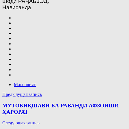
Шодӣ РАҶАБЗОД,
Нависанда
Маънавият
Навигация
Предыдущая запись
по
МУТОБИҚШАВӢ БА РАВАНДИ АФЗОИШИ
записям
ҲАРОРАТ
Следующая запись