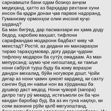
сарнавишти бани одам бозиҳо анҷом
медиҳанд, ҳатто аз барҳадар рехтани хуни
инсон ба қадри донаи ҷав парвое надоранд.
Гуманизму ормонҳои олии инсонӣ куҷо
шуданд?
Ба ман бигӯед, дар пасманзари ин ҳама доду
бедод, харобию ваҳшат, тифлони
сарафкандаю модарони бадбахт киву чӣ
меистад? Ростӣ, аз дидани ин манзараҳои
тираю тараҳҳумовар, доғу дарди ҷудоии
тифлону модарон ба сутӯҳ омадаам. Аз ман
мепурсанд: шумо ҷое нигоштаед, ки тамъи
нони сабӯсӣ турш буду ба кому вораҳои
дандон мехалид, бӯйи ногуворе дошт. Ҷойи
дигар аз нони ҷавин ҳикоят кардаед, ки сахту
сангин буд ин навъи нон ва хӯрданаш ба
душвор даст медод. Нони ҷуворӣ (зағора)
дилро тагу рӯ мекард, истеъмоли он ба ҷон
кандан баробар буд. Ва аз ин гуна нақлҳо, ки
сояи вазнине рӯйи қалб мегузоштанд,