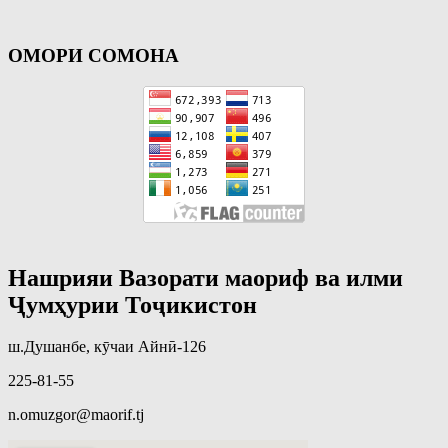
ОМОРИ СОМОНА
Нашрияи Вазорати маориф ва илми
Ҷумҳурии Тоҷикистон
ш.Душанбе, кӯчаи Айнӣ-126
225-81-55
n.omuzgor@maorif.tj