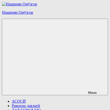
Перейти
к
Нашрияи Омӯзгор
содержимому
Меню
АСОСӢ
Рамзҳои давлатӣ