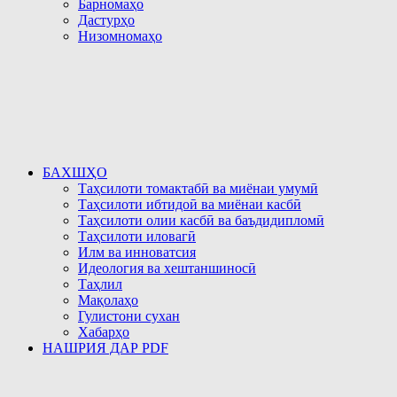
Барномаҳо
Дастурҳо
Низомномаҳо
БАХШҲО
Таҳсилоти томактабӣ ва миёнаи умумӣ
Таҳсилоти ибтидоӣ ва миёнаи касбӣ
Таҳсилоти олии касбӣ ва баъдидипломӣ
Таҳсилоти иловагӣ
Илм ва инноватсия
Идеология ва хештаншиносӣ
Таҳлил
Мақолаҳо
Гулистони сухан
Хабарҳо
НАШРИЯ ДАР PDF