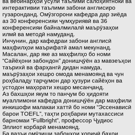
ва вебинарҳои усули таълими салоҳиятнокӣ ва
интерактивии таълими забони англисиро
гузаронданд. Омӯзгорони кафедра дар зиёда
аз 30 конференсияи ҷумҳуриявӣ ва 36
конференсияи байналмилалӣ маърӯзаҳои
илмӣ ва методӣ намуданд.
Инчунин, дар кафедраи забони англисӣ
маҳфилҳои маърифатӣ амал мекунанд.
Масалан, дар яке аз маҳфилҳо бо номи
“Сайёҳони забондон” донишҷӯён аз мавзеъҳои
таърихӣ ва фарҳангӣ дидан намуда,
маърӯзаҳои хешро омода менамоянд ва чун
роҳбаладу тарҷумон дар ҳузури сайёҳон ва
устодон маҳорати хешро месанҷанд.
Аз бахшҳои якум то панҷум бо ҳидояти
муаллимони кафедра донишҷӯён дар маҳфили
инкишофи малакаи хаттӣ бо номи “Эссенависӣ
барои TOEFL”, таҳти роҳбарии мутахассиси
барномаи “Fullbright”, профессор Ҷудиос
Эллиот корбарӣ менамоянд.
Ба вазъи омӯзиши забонҳои хориҷӣ баҳои