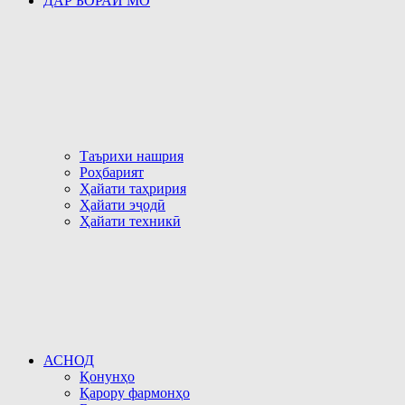
ДАР БОРАИ МО
Таърихи нашрия
Роҳбарият
Ҳайати таҳририя
Ҳайати эҷодӣ
Ҳайати техникӣ
АСНОД
Қонунҳо
Қарору фармонҳо