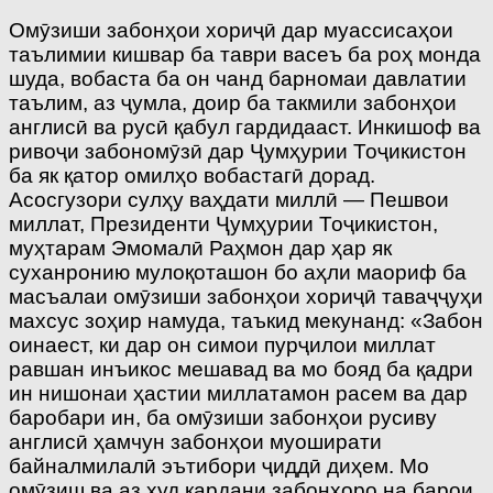
Омӯзиши забонҳои хориҷӣ дар муассисаҳои
таълимии кишвар ба таври васеъ ба роҳ монда
шуда, вобаста ба он чанд барномаи давлатии
таълим, аз ҷумла, доир ба такмили забонҳои
англисӣ ва русӣ қабул гардидааст. Инкишоф ва
ривоҷи забономӯзӣ дар Ҷумҳурии Тоҷикистон
ба як қатор омилҳо вобастагӣ дорад.
Асосгузори сулҳу ваҳдати миллӣ — Пешвои
миллат, Президенти Ҷумҳурии Тоҷикистон,
муҳтарам Эмомалӣ Раҳмон дар ҳар як
суханронию мулоқоташон бо аҳли маориф ба
масъалаи омӯзиши забонҳои хориҷӣ таваҷҷуҳи
махсус зоҳир намуда, таъкид мекунанд: «Забон
оинаест, ки дар он симои пурҷилои миллат
равшан инъикос мешавад ва мо бояд ба қадри
ин нишонаи ҳастии миллатамон расем ва дар
баробари ин, ба омӯзиши забонҳои русиву
англисӣ ҳамчун забонҳои муоширати
байналмилалӣ эътибори ҷиддӣ диҳем. Мо
омӯзиш ва аз худ кардани забонҳоро на барои