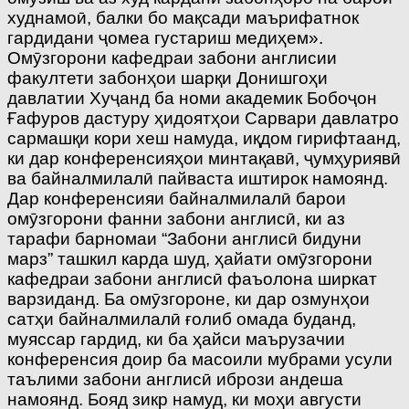
худнамоӣ, балки бо мақсади маърифатнок
гардидани ҷомеа густариш медиҳем».
Омӯзгорони кафедраи забони англисии
факултети забонҳои шарқи Донишгоҳи
давлатии Хуҷанд ба номи академик Бобоҷон
Ғафуров дастуру ҳидоятҳои Сарвари давлатро
сармашқи кори хеш намуда, иқдом гирифтаанд,
ки дар конференсияҳои минтақавӣ, ҷумҳуриявӣ
ва байналмилалӣ пайваста иштирок намоянд.
Дар конференсияи байналмилалӣ барои
омӯзгорони фанни забони англисӣ, ки аз
тарафи барномаи “Забони англисӣ бидуни
марз” ташкил карда шуд, ҳайати омӯзгорони
кафедраи забони англисӣ фаъолона ширкат
варзиданд. Ба омӯзгороне, ки дар озмунҳои
сатҳи байналмилалӣ ғолиб омада буданд,
муяссар гардид, ки ба ҳайси маърузачии
конференсия доир ба масоили мубрами усули
таълими забони англисӣ ибрози андеша
намоянд. Бояд зикр намуд, ки моҳи августи