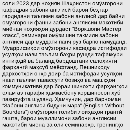
соли 2023 дар ноҳияи Шаҳристон омӯзгорони
кафедраи забони англисӣ барои беҳтар
гардидани таълими забони англисӣ дар байни
омӯзгорони фанни забони англисии макотиби
миёнаи ноҳияҳои дурдаст “Воркшопи Мастер
класс”, семинари омӯзишии такмили забони
англисӣ дар муддати панҷ рӯз барпо намуданд.
Муаррифиҳои омӯзгорони кафедра истифодаи
усулҳои нави таълим баҳри рушди тафаккури
интиқодӣ ва баланд бардоштани салоҳияти
фарҳангӣ маҳсуб меёфтанд. Пешниҳоду
дархостҳои онҳо доир ба истифодаи усулҳои
нави таълим тавассути бозиҳо ва машқҳои
коммуникативӣ дар бораи шинохти фарҳангҳои
олам аз тарафи ҳамкасбону коршиносон хуб
пазируфта шуданд. Ҳамчунин, дар барномаи
“Забони англисӣ бидуни марз” (English Without
Bourders”) омӯзгорон ғолиби лоиҳаҳои грантӣ
гашта, барои муаллимони забони англисии
макотиби миёна ва олӣ семинарҳо, тренингҳо