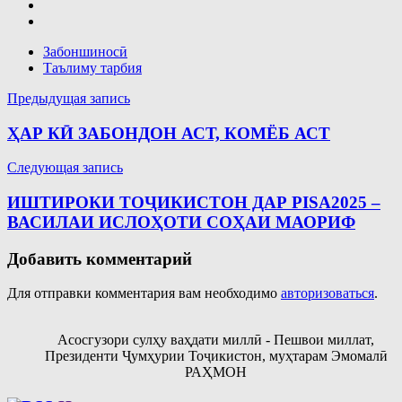
Забоншиносӣ
Таълиму тарбия
Навигация
Предыдущая запись
по
ҲАР КӢ ЗАБОНДОН АСТ, КОМЁБ АСТ
записям
Следующая запись
ИШТИРОКИ ТОҶИКИСТОН ДАР PISA2025 –
ВАСИЛАИ ИСЛОҲОТИ СОҲАИ МАОРИФ
Добавить комментарий
Для отправки комментария вам необходимо
авторизоваться
.
Асосгузори сулҳу ваҳдати миллӣ - Пешвои миллат,
Президенти Ҷумҳурии Тоҷикистон, муҳтарам Эмомалӣ
РАҲМОН