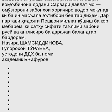
воқеъбинона додани Сарвари давлат мо —
омӯзгорони забонҳои хориҷиро водор мекунад,
ки ба ин масъала эътибори бештар диҳем. Дар
партави ҳидояти Пешвои миллат кӯшиш ба кор
мебарем, ки сатҳу сифати таълими забони
русӣ ва англисиро ба дараҷаи баландтар
бардорем.
Назира ШАМСИДДИНОВА,
Гулорохон ТӮРАЕВА,
устодони ДДХ ба номи
академик Б.Ғафуров