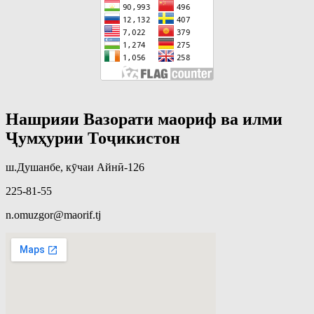
Нашрияи Вазорати маориф ва илми
Ҷумҳурии Тоҷикистон
ш.Душанбе, кӯчаи Айнӣ-126
225-81-55
n.omuzgor@maorif.tj