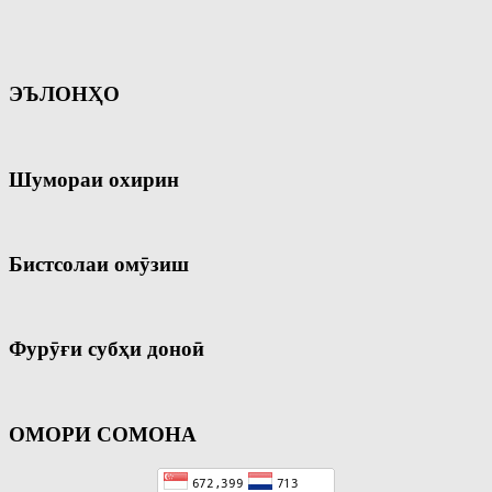
ЭЪЛОНҲО
Шумораи охирин
Бистсолаи омӯзиш
Фурӯғи субҳи доноӣ
ОМОРИ СОМОНА