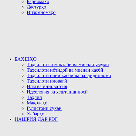
Барномаҳо
Дастурҳо
Низомномаҳо
БАХШҲО
Таҳсилоти томактабӣ ва миёнаи умумӣ
Таҳсилоти ибтидоӣ ва миёнаи касбӣ
Таҳсилоти олии касбӣ ва баъдидипломӣ
Таҳсилоти иловагӣ
Илм ва инноватсия
Идеология ва хештаншиносӣ
Таҳлил
Мақолаҳо
Гулистони сухан
Хабарҳо
НАШРИЯ ДАР PDF