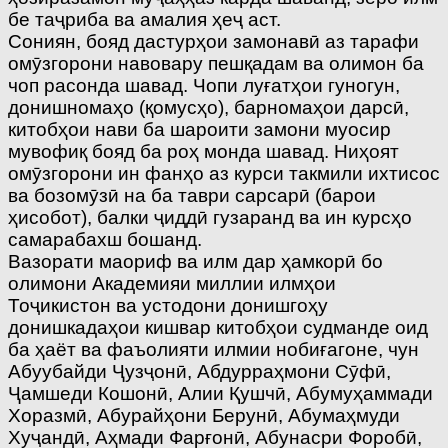
бе таҷриба ва амалия ҳеҷ аст.
Сониян, бояд дастурҳои замонавӣ аз тарафи
омӯзгорони навовару пешқадам ва олимон ба
чоп расонда шавад. Чопи луғатҳои гуногун,
донишномаҳо (қомусҳо), барномаҳои дарсӣ,
китобҳои нави ба шароити замони муосир
мувофиқ бояд ба роҳ монда шавад. Ниҳоят
омӯзгорони ин фанҳо аз курси такмили ихтисос
ва бозомӯзӣ на ба таври сарсарӣ (барои
ҳисобот), балки ҷиддӣ гузаранд ва ин курсҳо
самарабахш бошанд.
Вазорати маориф ва илм дар ҳамкорӣ бо
олимони Академияи миллии илмҳои
Тоҷикистон ва устодони донишгоҳу
донишкадаҳои кишвар китобҳои судманде оид
ба ҳаёт ва фаъолияти илмии нобиғагоне, чун
Абуубайди Ҷузҷонӣ, Абдурраҳмони Сӯфӣ,
Ҷамшеди Кошонӣ, Алии Қушчӣ, Абумуҳаммади
Хоразмӣ, Абурайҳони Берунӣ, Абумаҳмуди
Хуҷандӣ, Аҳмади Фарғонӣ, Абунасри Форобӣ,