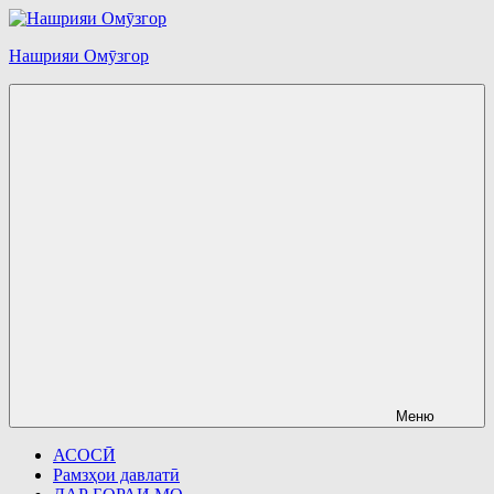
Перейти
к
Нашрияи Омӯзгор
содержимому
Меню
АСОСӢ
Рамзҳои давлатӣ