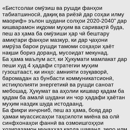
«Бистсолаи омӯзиш ва рушди фанҳои
табиатшиносӣ, дақиқ ва риёзӣ дар соҳаи илму
маориф» эълон шудани солҳои 2020-2040” дар
кишварамон иқдоми муҳим ва саривақтӣ буда,
пеш аз ҳама ба омӯзиши ҳар чӣ бештару
амиқтари фанҳои мазкур, ки дар ҷаҳони
имрӯза барои рушди тамоми соҳаҳои ҳаёт
нақши бориз доранд, мусоидат мекунад.
Ба ҳама маълум аст, ки Ҳукумати мамлакат дар
пеши худ 4 ҳадафи стратегии муҳим
гузоштааст, ки инҳо: амнияти озуқаворӣ,
баромадан аз бунбасти коммуникатсионӣ,
истиқлолияти энергетикӣ ва рушди саноат
мебошад. Ҳукумат ва аҳолии кишвар қадам ба
қадам ба амалӣ шудани ин чор ҳадафи ҳаётан
муҳим наздик шуда истодаанд.
Ба фикри инҷониб, пеш аз ҳама, бояд дар
ҳамаи муассисаҳои таҳсилоти миёна ва олӣ
синфхонаҳои фаннӣ ва озмоишгоҳҳои
ҳозиразамон муҷаҳҳаз карда шаванд, зеро илм