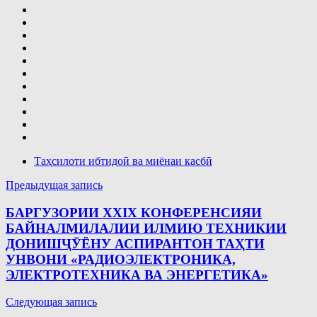
Таҳсилоти ибтидоӣ ва миёнаи касбӣ
Навигация
Предыдущая запись
по
БАРГУЗОРИИ XXIX КОНФЕРЕНСИЯИ
записям
БАЙНАЛМИЛАЛИИ ИЛМИЮ ТЕХНИКИИ
ДОНИШҶӮЁНУ АСПИРАНТОН ТАҲТИ
УНВОНИ «РАДИОЭЛЕКТРОНИКА,
ЭЛЕКТРОТЕХНИКА ВА ЭНЕРГЕТИКА»
Следующая запись