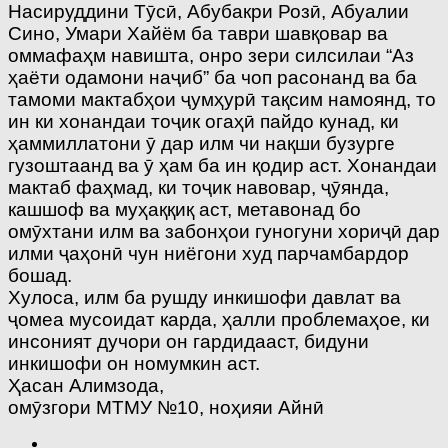
Насируддини Тӯсӣ, Абубакри Розӣ, Абуалии
Сино, Умари Хайём ба таври шавқовар ва
оммафаҳм навишта, онро зери силсилаи “Аз
ҳаёти одамони наҷиб” ба чоп расонанд ва ба
тамоми мактабҳои ҷумҳурӣ тақсим намоянд, то
ин ки хонандаи тоҷик огаҳӣ пайдо кунад, ки
ҳаммиллатони ӯ дар илм чи нақши бузурге
гузоштаанд ва ӯ ҳам ба ин қодир аст. Хонандаи
мактаб фаҳмад, ки тоҷик навовар, ҷӯянда,
кашшоф ва муҳаққиқ аст, метавонад бо
омӯхтани илм ва забонҳои гуногуни хориҷӣ дар
илми ҷаҳонӣ чун ниёгони худ парчамбардор
бошад.
Хулоса, илм ба рушду инкишофи давлат ва
ҷомеа мусоидат карда, ҳалли проблемаҳое, ки
инсоният дучори он гардидааст, бидуни
инкишофи он номумкин аст.
Ҳасан Алимзода,
омӯзгори МТМУ №10, ноҳияи Айнӣ