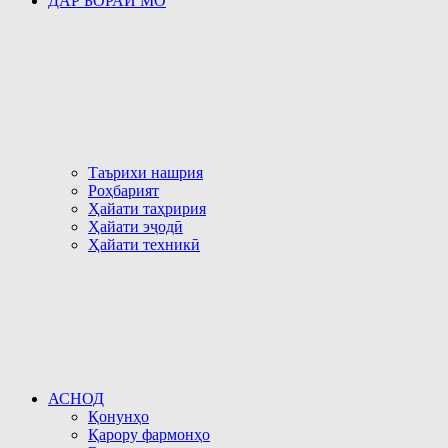
ДАР БОРАИ МО
Таърихи нашрия
Роҳбарият
Ҳайати таҳририя
Ҳайати эҷодӣ
Ҳайати техникӣ
АСНОД
Қонунҳо
Қарору фармонҳо