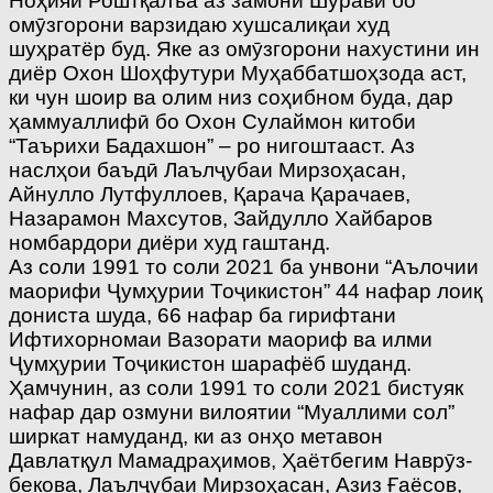
Ноҳияи Роштқалъа аз замони Шуравӣ бо
омӯзгорони варзидаю хушсалиқаи худ
шуҳратёр буд. Яке аз омӯзгорони нахустини ин
диёр Охон Шоҳфутури Муҳаббатшоҳзода аст,
ки чун шоир ва олим низ соҳибном буда, дар
ҳаммуаллифӣ бо Охон Сулаймон китоби
“Таърихи Бадахшон” – ро нигоштааст. Аз
наслҳои баъдӣ Лаълҷубаи Мирзоҳасан,
Айнулло Лутфуллоев, Қарача Қарачаев,
Назарамон Махсутов, Зайдулло Хайбаров
номбардори диёри худ гаштанд.
Аз соли 1991 то соли 2021 ба унвони “Аълочии
маорифи Ҷумҳурии Тоҷикистон” 44 нафар лоиқ
дониста шуда, 66 нафар ба гирифтани
Ифтихорномаи Вазорати маориф ва илми
Ҷумҳурии Тоҷикистон шарафёб шуданд.
Ҳамчунин, аз соли 1991 то соли 2021 бистуяк
нафар дар озмуни вилоятии “Муаллими сол”
ширкат намуданд, ки аз онҳо метавон
Давлатқул Мамадраҳимов, Ҳаётбегим Наврӯз-
бекова, Лаълҷубаи Мирзоҳасан, Азиз Ғаёсов,