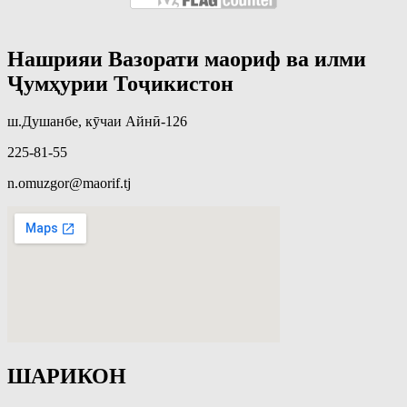
Нашрияи Вазорати маориф ва илми
Ҷумҳурии Тоҷикистон
ш.Душанбе, кӯчаи Айнӣ-126
225-81-55
n.omuzgor@maorif.tj
ШАРИКОН