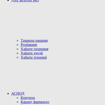
ДАР БОРАИ МО
Таърихи нашрия
Роҳбарият
Ҳайати таҳририя
Ҳайати эҷодӣ
Ҳайати техникӣ
АСНОД
Қонунҳо
Қарору фармонҳо