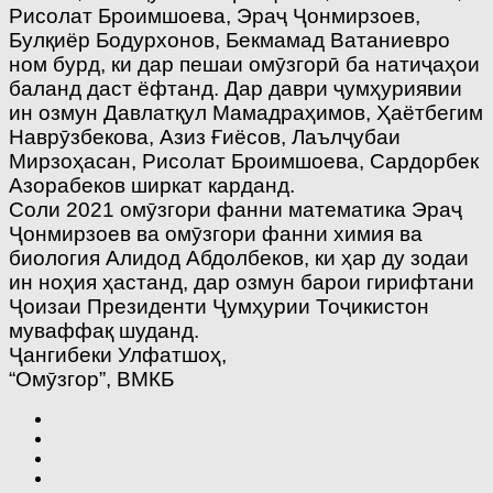
Рисолат Броимшоева, Эраҷ Ҷонмирзоев,
Булқиёр Бодурхонов, Бекмамад Ватаниевро
ном бурд, ки дар пешаи омӯзгорӣ ба натиҷаҳои
баланд даст ёфтанд. Дар даври ҷумҳуриявии
ин озмун Давлатқул Мамадраҳимов, Ҳаётбегим
Наврӯзбекова, Азиз Ғиёсов, Лаълҷубаи
Мирзоҳасан, Рисолат Броимшоева, Сардорбек
Азорабеков ширкат карданд.
Соли 2021 омӯзгори фанни математика Эраҷ
Ҷонмирзоев ва омӯзгори фанни химия ва
биология Алидод Абдолбеков, ки ҳар ду зодаи
ин ноҳия ҳастанд, дар озмун барои гирифтани
Ҷоизаи Президенти Ҷумҳурии Тоҷикистон
муваффақ шуданд.
Ҷангибеки Улфатшоҳ,
“Омӯзгор”, ВМКБ