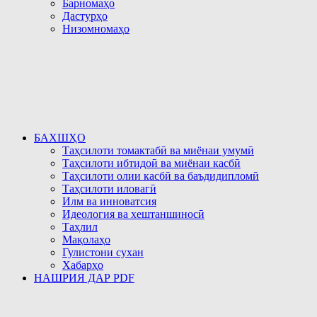
Барномаҳо
Дастурҳо
Низомномаҳо
БАХШҲО
Таҳсилоти томактабӣ ва миёнаи умумӣ
Таҳсилоти ибтидоӣ ва миёнаи касбӣ
Таҳсилоти олии касбӣ ва баъдидипломӣ
Таҳсилоти иловагӣ
Илм ва инноватсия
Идеология ва хештаншиносӣ
Таҳлил
Мақолаҳо
Гулистони сухан
Хабарҳо
НАШРИЯ ДАР PDF