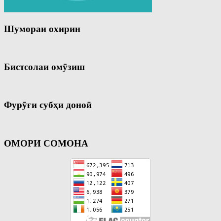
Шумораи охирин
Бистсолаи омӯзиш
Фурӯғи субҳи доноӣ
ОМОРИ СОМОНА