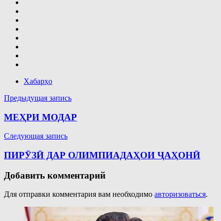
Хабарҳо
Навигация
Предыдущая запись
по
МЕҲРИ МОДАР
записям
Следующая запись
ПИРӮЗӢ ДАР ОЛИМПИАДАҲОИ ҶАҲОНӢ
Добавить комментарий
Для отправки комментария вам необходимо
авторизоваться
.