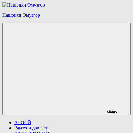
Перейти
к
Нашрияи Омӯзгор
содержимому
Меню
АСОСӢ
Рамзҳои давлатӣ