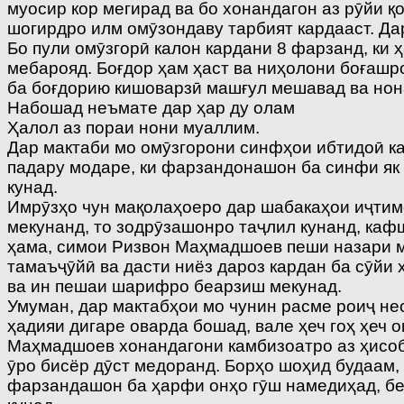
муосир кор мегирад ва бо хонандагон аз рӯйи қ
шогирдро илм омӯзондаву тарбият кардааст. Да
Бо пули омӯзгорӣ калон кардани 8 фарзанд, ки ҳ
мебарояд. Боғдор ҳам ҳаст ва ниҳолони боғашро
ба боғдорию кишоварзӣ машғул мешавад ва но
Набошад неъмате дар ҳар ду олам
Ҳалол аз пораи нони муаллим.
Дар мактаби мо омӯзгорони синфҳои ибтидоӣ ка
падару модаре, ки фарзандонашон ба синфи як
кунад.
Имрӯзҳо чун мақолаҳоеро дар шабакаҳои иҷтимоӣ
мекунанд, то зодрӯзашонро таҷлил кунанд, кафш
ҳама, симои Ризвон Маҳмадшоев пеши назари ман
тамаъҷӯйӣ ва дасти ниёз дароз кардан ба сӯйи
ва ин пешаи шарифро беарзиш мекунад.
Умуман, дар мактабҳои мо чунин расме роиҷ нес
ҳадияи дигаре оварда бошад, вале ҳеч гоҳ ҳеч 
Маҳмадшоев хонандагони камбизоатро аз ҳисоб
ӯро бисёр дӯст медоранд. Борҳо шоҳид будаам,
фарзандашон ба ҳарфи онҳо гӯш намедиҳад, беҳ