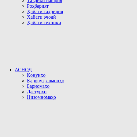
Таърихи нашрия
Роҳбарият
Ҳайати таҳририя
Ҳайати эҷодӣ
Ҳайати техникӣ
АСНОД
Қонунҳо
Қарору фармонҳо
Барномаҳо
Дастурҳо
Низомномаҳо