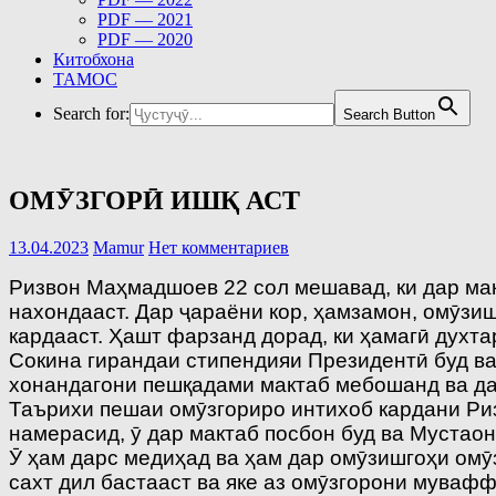
PDF — 2021
PDF — 2020
Китобхона
ТАМОС
Search for:
Search Button
ОМӮЗГОРӢ ИШҚ АСТ
13.04.2023
Mamur
Нет комментариев
Ризвон Маҳмадшоев 22 сол мешавад, ки дар ма
нахондааст. Дар ҷараёни кор, ҳамзамон, омӯзи
кардааст. Ҳашт фарзанд дорад, ки ҳамагӣ духта
Сокина гирандаи стипендияи Президентӣ буд ва
хонандагони пешқадами мактаб мебошанд ва да
Таърихи пешаи омӯзгориро интихоб кардани Ри
намерасид, ӯ дар мактаб посбон буд ва Мустаон
Ӯ ҳам дарс медиҳад ва ҳам дар омӯзишгоҳи омӯзг
сахт дил бастааст ва яке аз омӯзгорони муваф