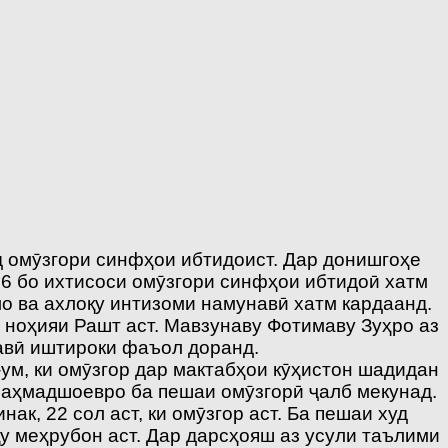
 омӯзгори синфҳои ибтидоист. Дар донишгоҳе
06 бо ихтисоси омӯзгори синфҳои ибтидоӣ хатм
ло ва ахлоқу интизоми намунавӣ хатм кардаанд.
 ноҳияи Рашт аст. Мавзунаву Фотимаву Зуҳро аз
авӣ иштироки фаъол доранд.
м, ки омӯзгор дар мактабҳои кӯҳистон шадидан
.Маҳмадшоевро ба пешаи омӯзгорӣ ҷалб мекунад.
к, 22 сол аст, ки омӯзгор аст. Ба пешаи худ
у меҳрубон аст. Дар дарсҳояш аз усули таълими