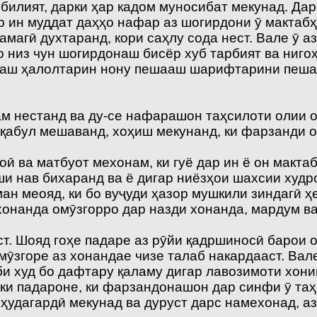
обилият, дарки ҳар кадом муносибат мекунад. Да
р ин муддат даҳҳо нафар аз шогирдони ӯ мактабҳ
амагӣ духтаранд, кори саҳлу сода нест. Вале ӯ 
 низ чун шогирдонаш бисёр хуб тарбият ва нигоҳ
наш ҳалолтарин нону пешааш шарифтарини пеша
м нестанд ва ду-се нафарашон таҳсилоти олии о
 қабул мешаванд, хоҳиш мекунанд, ки фарзанди
 ва матбуот мехонам, ки гуё дар ин ё он мактаб
и нав бихаранд ва ё дигар ниёзҳои шахсии худр
 меояд, ки бо вуҷуди ҳазор мушкили зиндагӣ ҳеҷ
 хонанда омӯзгорро дар назди хонанда, мардум в
т. Шояд гоҳе падаре аз рӯйи қадршиносӣ барои о
омӯзгоре аз хонандае чизе талаб накардааст. Ва
и худ бо дафтару қаламу дигар лавозимоти хон
 ки падароне, ки фарзандонашон дар синфи ӯ таҳ
удагардӣ мекунад ва дуруст дарс намехонад, аз 