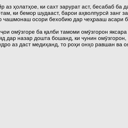
р аз ҳолатҳое, ки сахт зарурат аст, бесабаб ба 
там, ки бемор шудааст, барои аҳволпурсӣ занг з
ар чашмонаш осори бехобию дар чеҳрааш асари бе
ҷои омӯзгоре ба қалби тамоми омӯзгорон яксара
д дар назар дошта бошанд, ки чунин омӯзгорон, 
дро аз даст медиҳанд, то роҳи онҳо равшан ва о