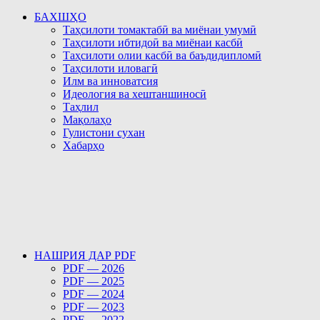
БАХШҲО
Таҳсилоти томактабӣ ва миёнаи умумӣ
Таҳсилоти ибтидоӣ ва миёнаи касбӣ
Таҳсилоти олии касбӣ ва баъдидипломӣ
Таҳсилоти иловагӣ
Илм ва инноватсия
Идеология ва хештаншиносӣ
Таҳлил
Мақолаҳо
Гулистони сухан
Хабарҳо
НАШРИЯ ДАР PDF
PDF — 2026
PDF — 2025
PDF — 2024
PDF — 2023
PDF — 2022