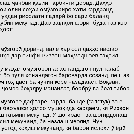
рсаш ҷанбаи қавии тарбиятӣ дорад. Даҳҳо
ои олии соҳаи омӯзгориро хатм кардаанд.
аз уҳдаи рисолати падарӣ бо сари баланд
убин мекунад. Дар вақтҳои фориғ будан аз кор
ҳост:
мӯзгорӣ доранд, вале ҳар сол даҳҳо нафар
 онҳо дар синфи Ризвон Маҳмадшоев таҳсил
у маҳал омӯзгорон аз хонандагон пул талаб
о бо пули хонандагон бароварда созанд, пеш аз
 гоҳ даст ба чунин коре назадааст. Воқеан,
а ҷомеа беқадру манзилат, беобрӯ ва беэътибор
мӯзгоре дафтаре, гарданбанде (галстук) ва ё
ле баръакси ҳолро мушоҳида кардаем, ки Ризвон
иш таъмин мекунад. Ӯ шогирдон ва шогирдонаш
сил мекунанд, ба наздаш меоянд. Чун
устод хоҳиш мекунанд, ки барои ислоҳи ӯ ёрӣ