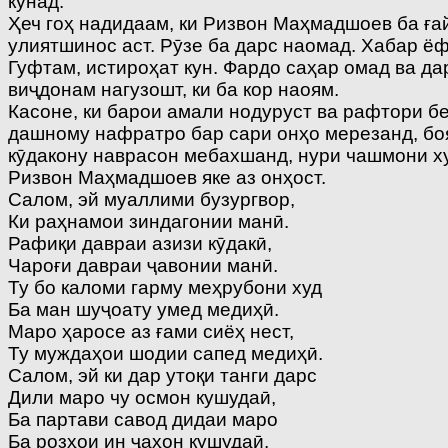
кунад.
Ҳеч гоҳ надидаам, ки Ризвон Маҳмадшоев ба ғай
улиятшинос аст. Рӯзе ба дарс наомад. Хабар ёф
Гуфтам, истироҳат кун. Фардо саҳар омад ва д
виҷдонам нагузошт, ки ба кор наоям.
Касоне, ки барои амали нодуруст ва рафтори бе
дашному нафратро бар сари онҳо мерезанд, боя
кӯдакону наврасон мебахшанд, нури чашмони ху
Ризвон Маҳмадшоев яке аз онҳост.
Салом, эй муаллими бузургвор,
Ки раҳнамои зиндагонии манӣ.
Рафиқи давраи азизи кӯдакӣ,
Чароғи давраи ҷавонии манӣ.
Ту бо каломи гарму меҳрубони худ
Ба ман шуҷоату умед медиҳӣ.
Маро ҳаросе аз ғами сиёҳ нест,
Ту муждаҳои шодии сапед медиҳӣ.
Салом, эй ки дар утоқи танги дарс
Дили маро чу осмон кушудаӣ,
Ба партави савод дидаи маро
Ба розҳои ин ҷаҳон кушудаӣ.