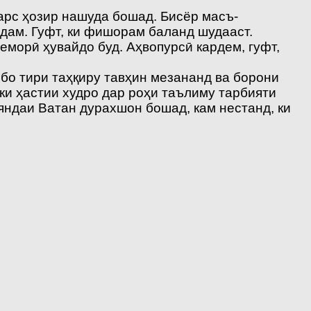
дарс ҳозир нашуда бошад. Бисёр масъ-
адам. Гуфт, ки фишорам баланд шудааст.
морӣ ҳувайдо буд. Аҳвопурсӣ кардем, гуфт,
 бо тири таҳқиру тавҳин мезананд ва борони
ки ҳастии худро дар роҳи таълиму тарбияти
яндаи Ватан дурахшон бошад, кам нестанд, ки