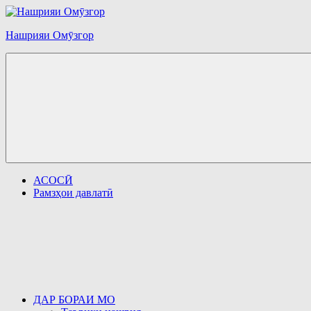
Перейти
к
Нашрияи Омӯзгор
содержимому
АСОСӢ
Рамзҳои давлатӣ
ДАР БОРАИ МО