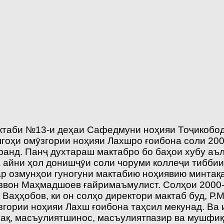
ктаби №13-и деҳаи Сафедмуни ноҳияи Тоҷикобод
шгоҳи омӯзгории ноҳияи Лахшро ғоибона соли 20
ранд. Панҷ духтараш мактабро бо баҳои хубу аъ
 айни ҳол донишҷӯи соли чоруми коллеҷи тиббии
р озмунҳои гуногуни мактабию ноҳиявию минтақ
звон Маҳмадшоев ғайримаъмулист. Солҳои 2000-у
 Ваҳҳобов, ки он солҳо директори мактаб буд, Р
ории ноҳияи Лахш ғоибона таҳсил мекунад. Ва ина
фақ, масъулиятшинос, масъулиятпазир ва мушфиқ