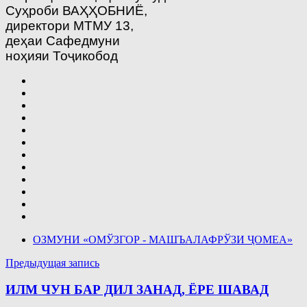
Суҳроби ВАҲҲОБНИЁ,
директори МТМУ 13,
деҳаи Сафедмуни
ноҳияи Тоҷикобод
ОЗМУНИ «ОМЎЗГОР - МАШЪАЛАФРЎЗИ ҶОМЕА»
Навигация
Предыдущая запись
по
ИЛМ ЧУН БАР ДИЛ ЗАНАД, ЁРЕ ШАВАД
записям