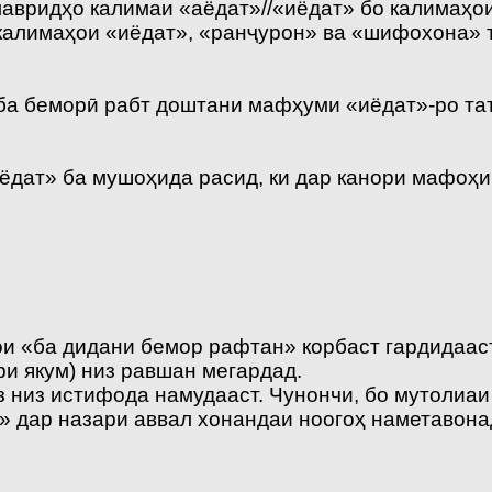
мавридҳо калимаи «аёдат»//«иёдат» бо калимаҳо
калимаҳои «иёдат», «ранҷурон» ва «шифохона» 
и ба беморӣ рабт доштани мафҳуми «иёдат»-ро та
ёдат» ба мушоҳида расид, ки дар канори мафоҳи
 «ба дидани бемор рафтан» корбаст гардидааст.
и якум) низ равшан мегардад.
 низ истифода намудааст. Чунончи, бо мутолиаи 
» дар назари аввал хонандаи ноогоҳ наметавон