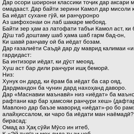
Дар осори шоирони классики тоҷик дар аксари 
омадааст. Дар байти зерини Камол дар мисоли 
Ба иёдат сухане гӯй, ки ранҷуронро
Аз шифохонаи он лаб шакаре мебояд.
Байти зер ҳам аз латофати табъи Камол аст, к
Дӯш таб доштаму шаб ҳама шаб гарм бад-он,
Ки шавӣ ранҷаву оӣ ба иёдат бозам.
Дар ғазалиёти Саъдӣ дар ду маврид калимаи «и
гардидаст:
Ба интизори иёдат, ки дӯст меояд,
Хуш аст бар дили ранҷури ишқ беморӣ.
Низ:
Хунук он дард, ки ёрам ба иёдат ба сар ояд,
Дардмандон ба чунин дард нахоҳанд даворо.
Дар «Маснавии маънавӣ» низ «иёдат» ба маънои
рафтани кар бар ҳамсояи ранҷури хеш» (дафтар
Мавлоно дар баъзе маворид «иёдат»-ро бо рамз
алайҳиссалом, ки чаро ба иёдати ман наёмадӣ?
бирасад:
Омад аз Ҳақ сӯйи Мӯсо ин итеб,
К-«Эй тулӯъи моҳ дида ту зи ҷеб.