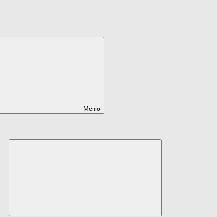
Меню
Развернуть
дочернее
меню