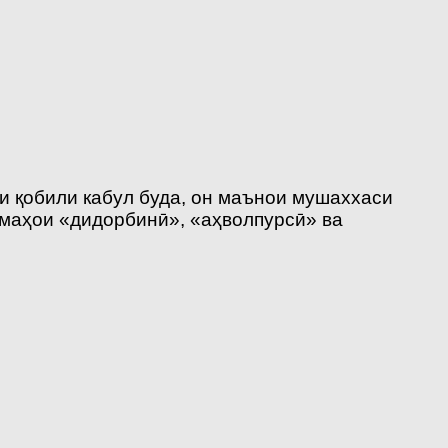
и қобили кабул буда, он маънои мушаххаси
имаҳои «дидорбинӣ», «аҳволпурсӣ» ва