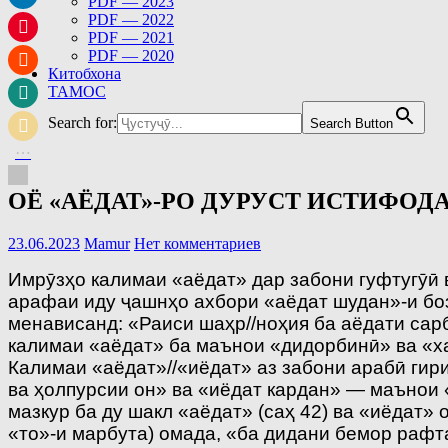
PDF — 2023
PDF — 2022
PDF — 2021
PDF — 2020
Китобхона
ТАМОС
Search for:
Search Button
ОЁ «АЁДАТ»-РО ДУРУСТ ИСТИФОД
23.06.2023
Mamur
Нет комментариев
Имрӯзҳо калимаи «аёдат» дар забони гуфтугӯӣ 
арафаи иду ҷашнҳо ахбори «аёдат шудан»-и бо
менависанд: «Раиси шаҳр//ноҳия ба аёдати сар
калимаи «аёдат» ба маънои «дидорбинӣ» ва «ха
Калимаи «аёдат»//«иёдат» аз забони арабӣ ги
ва ҳолпурсии он» ва «иёдат кардан» — маънои 
мазкур ба ду шакл «аёдат» (саҳ 42) ва «иёдат»
«то»-и марбута) омада, «ба дидани бемор рафт