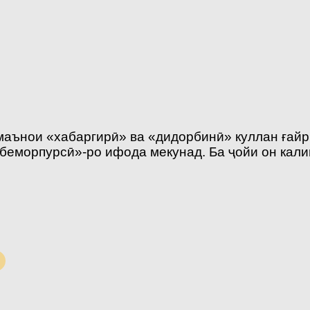
маънои «хабаргирӣ» ва «дидорбинӣ» куллан ғайр
«беморпурсӣ»-ро ифода мекунад. Ба ҷойи он кал