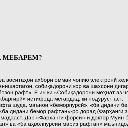
А МЕБАРЕМ?
ва воситаҳои ахбори оммаи чопию электронӣ хел
знишастагон, собиқадорони кор ва шахсони дига
бозон рафт». Ё ин ки «Собиқадорони меҳнат аз ҷ
баргирӣ» истифода мегардад, ки нодуруст аст.
рифта шуда, маънои «беморпурсӣ», «ба дидани б
«ба дидани бемор рафтан»-ро дорад (Фарҳанги за
 омадааст. Дар «Фарҳанги форсӣ»-и доктор Муин 
ан» ва «ба аҳволпурсии мариз рафтан» маънидо