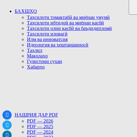
БАХШҲО
Таҳсилоти томактабӣ ва миёнаи умумӣ
Таҳсилоти ибтидоӣ ва миёнаи касбӣ
Таҳсилоти олии касбӣ ва баъдидипломӣ
Таҳсилоти иловагӣ
Илм ва инноватсия
Идеология ва хештаншиносӣ
Таҳлил
Мақолаҳо
Гулистони сухан
Хабарҳо
НАШРИЯ ДАР PDF
PDF — 2026
PDF — 2025
PDF — 2024