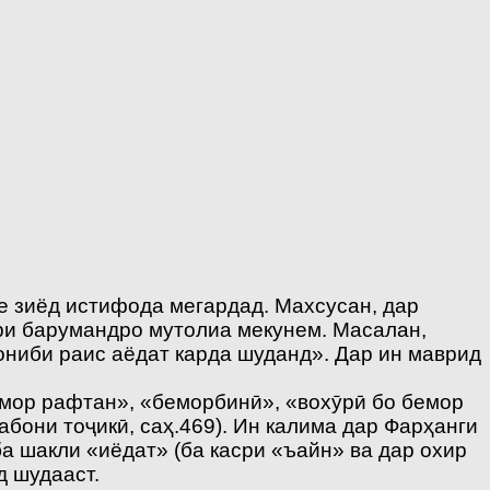
е зиёд истифода мегардад. Махсусан, дар
ри барумандро мутолиа мекунем. Масалан,
ониби раис аёдат карда шуданд». Дар ин маврид
емор рафтан», «беморбинӣ», «вохӯрӣ бо бемор
бони тоҷикӣ, саҳ.469). Ин калима дар Фарҳанги
ба шакли «иёдат» (ба касри «ъайн» ва дар охир
д шудааст.