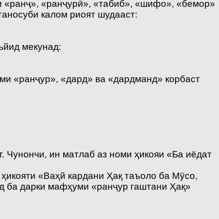
и «ранҷ», «ранҷурӣ», «табиб», «шифо», «бемор»
таносуби калом риоят шудааст:
ъйид мекунад:
ми «ранҷур», «дард» ва «дардманд» корбаст
 Чунончи, ин матлаб аз номи ҳикояи «Ба иёдат
ҳикояти «Ваҳй кардани Ҳақ таъоло ба Мӯсо,
ад ба дарки мафҳуми «ранҷур гаштани Ҳақ»