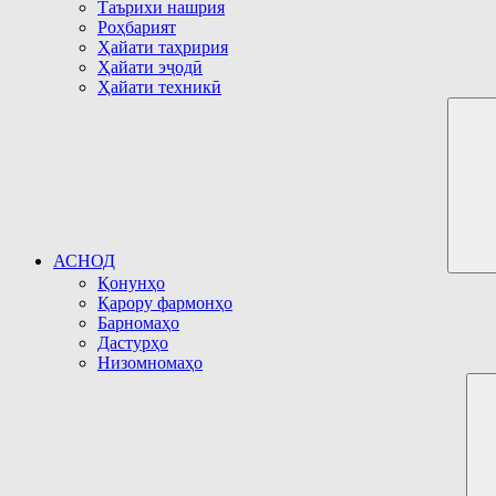
Таърихи нашрия
Роҳбарият
Ҳайати таҳририя
Ҳайати эҷодӣ
Ҳайати техникӣ
АСНОД
Қонунҳо
Қарору фармонҳо
Барномаҳо
Дастурҳо
Низомномаҳо