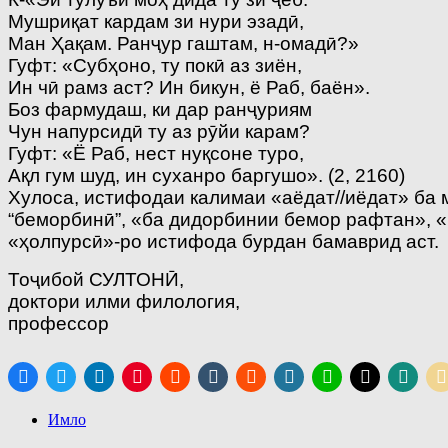
Мушриқат кардам зи нури эзадӣ,
Ман Ҳақам. Ранҷур гаштам, н-омадӣ?»
Гуфт: «Субҳоно, ту покӣ аз зиён,
Ин чӣ рамз аст? Ин бикун, ё Раб, баён».
Боз фармудаш, ки дар ранҷуриям
Чун напурсидӣ ту аз рӯйи карам?
Гуфт: «Ё Раб, нест нуқсоне туро,
Ақл гум шуд, ин суханро баргушо». (2, 2160)
Хулоса, истифодаи калимаи «аёдат//иёдат» ба 
“беморбинӣ”, «ба дидорбинии бемор рафтан», 
«ҳолпурсӣ»-ро истифода бурдан бамаврид аст.
Тоҷибой СУЛТОНӢ,
доктори илми филология,
профессор
Имло