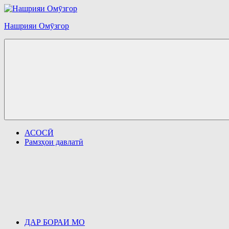
Перейти
к
Нашрияи Омӯзгор
содержимому
АСОСӢ
Рамзҳои давлатӣ
ДАР БОРАИ МО