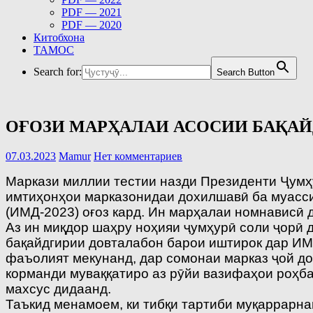
PDF — 2021
PDF — 2020
Китобхона
ТАМОС
Search for:
Search Button
ОҒОЗИ МАРҲАЛАИ АСОСИИ БАҚА
07.03.2023
Mamur
Нет комментариев
Маркази миллии тестии назди Президенти Ҷумҳ
имтиҳонҳои марказонидаи дохилшавӣ ба муасси
(ИМД-2023) оғоз кард. Ин марҳалаи номнависӣ 
Аз ин миқдор шаҳру ноҳияи ҷумҳурӣ соли ҷорӣ д
бақайдгирии довталабон барои иштирок дар ИМ
фаъолият мекунанд, дар сомонаи марказ ҷой до
корманди муваққатиро аз рӯйи вазифаҳои роҳба
махсус дидаанд.
Таъкид менамоем, ки тибқи тартиби муқаррарна