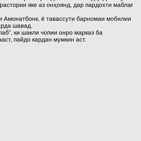
растории яке аз онҳоянд, дар пардохти маблағ
и Амонатбонк, ё тавассути барномаи мобилии
арда шавад.
б”, ки шакли чопии онро марказ ба
аст, пайдо кардан мумкин аст.