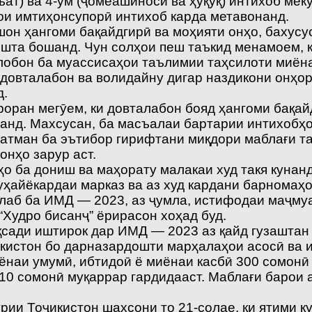
ъат) ва 4-ум (ҷомеашиносӣ ва ҳуқуқ) интихоб меку
ои имтиҳонсупорӣ интихоб карда метавонанд.
н ҳангоми бақайдгирӣ ва моҳияти онҳо, бахусус
ошта бошанд. Чун солҳои пеш таъкид менамоем, 
лобон ба муассисаҳои таълимии таҳсилоти миёна
довталабон ва волидайну дигар наздикони онҳоро
д.
роран мегӯем, ки довталабон бояд ҳангоми бақай
анд. Махсусан, ба масъалаи бартарии интихобҳо
ҳатман ба эътибор гирифтани миқдори маблағи та
онҳо зарур аст.
о ба дониш ва маҳорату малакаи худ такя кунанд
уҳайёкардаи марказ ва аз худ кардани барномаҳ
лаб ба ИМД — 2023, аз ҷумла, истифодаи маҷму
“Худро бисанҷ” ёрирасон хоҳад буд.
қсади иштирок дар ИМД — 2023 аз қайд гузаштан
кистон бо дарназардошти марҳалаҳои асосӣ ва и
ёнаи умумӣ, ибтидоӣ ё миёнаи касбӣ 300 сомонӣ
210 сомонӣ муқаррар гардидааст. Маблағи барои
ии Тоҷикистон шахсони то 21-солае, ки ятими к