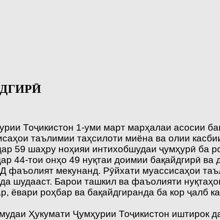
ЙДГИРӢ
урии Тоҷикистон 1‑уми март марҳалаи асосии ба
саҳои таълимии таҳсилоти миёна ва олии касбии
дар 59 шаҳру ноҳияи интихобшудаи ҷумҳурӣ ба р
ар 44-тои онҳо 49 нуқтаи доимии бақайдгирӣ ва 
Д фаъолият мекунанд. Рӯйхати муассисаҳои таъл
да шудааст. Барои ташкил ва фаъолияти нуқтаҳо
р, ёвари роҳбар ва бақайдгиранда ба кор ҷалб 
мудаи Ҳукумати Ҷумҳурии Тоҷикистон иштирок да