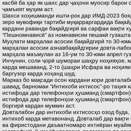
касбӣ ба ҳар як шахс дар ҷаҳони муосир барои
ҷамъият муҳим аст.
Шахси хоҳишманди ишти-рок дар ИМД-2023 бояд 
зеро мувофиқи тартиби муқарраргардида бақайд
кардани раванди бақайдгирӣ ва сарфаи вақти х
“Пешномнависӣ” аз номнависии пешакӣ гузашта,
Муҳлати марҳалаи асосии бақайдгирӣ то 30-юми а
марҳалаи асосии азнавбақайдгирии довта-лабо
марҳала маъмулан аз 16-ум то 30-юми апрел гу
Инчунин, соли ҷорӣ шумораи шаҳру ноҳияҳое, к
карда мешаванд, 2-то (шаҳри Исфара ва ноҳияи 
баргузор карда хоҳанд шуд.
Марказ бо мақсади осон кардани кори довталабо
шавад, барномаи “Интихоби ихтисос”-ро таҳия ка
истифода дар телефонҳои ҳушманд (смартфон) 
истифода дар телефонҳои ҳушманд (смартфон) 
боргирӣ кардан мумкин аст.
Довталабон дар интихоби ихтисосҳо озод буда, 
интихоб карда метавонанд. Довталаб дар вақти 
ва фиристодани даъватномаро ихтиёран муайян 