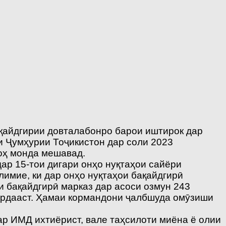
қайдгирии довталабонро барои иштирок дар
 Ҷумҳурии Тоҷикистон дар соли 2023
оҳ монда мешавад.
дар 15-тои дигари онҳо нуқтаҳои сайёри
имие, ки дар онҳо нуқтаҳои бақайдгирӣ
и бақайдгирӣ марказ дар асоси озмун 243
кардааст. Ҳамаи кормандони ҷалбшуда омӯзиши
р ИМД ихтиёрист, вале таҳсилоти миёна ё олии