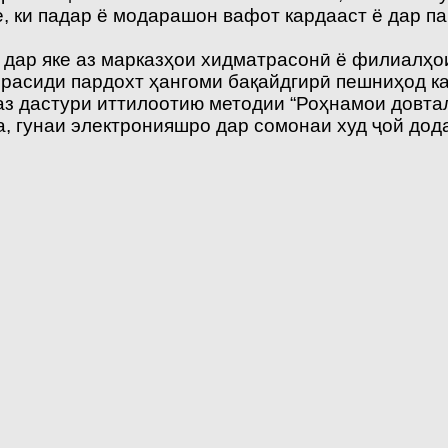
, ки падар ё модарашон вафот кардааст ё дар па
дар яке аз марказҳои хидматрасонӣ ё филиалҳо
 расиди пардохт ҳангоми бақайдгирӣ пешниҳод к
 дастури иттилоотию методии “Роҳнамои довтала
 гунаи электронияшро дар сомонаи худ ҷой дода