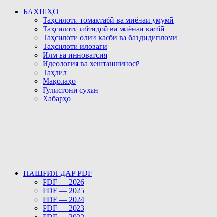
БАХШҲО
Таҳсилоти томактабӣ ва миёнаи умумӣ
Таҳсилоти ибтидоӣ ва миёнаи касбӣ
Таҳсилоти олии касбӣ ва баъдидипломӣ
Таҳсилоти иловагӣ
Илм ва инноватсия
Идеология ва хештаншиносӣ
Таҳлил
Мақолаҳо
Гулистони сухан
Хабарҳо
НАШРИЯ ДАР PDF
PDF — 2026
PDF — 2025
PDF — 2024
PDF — 2023
PDF — 2022