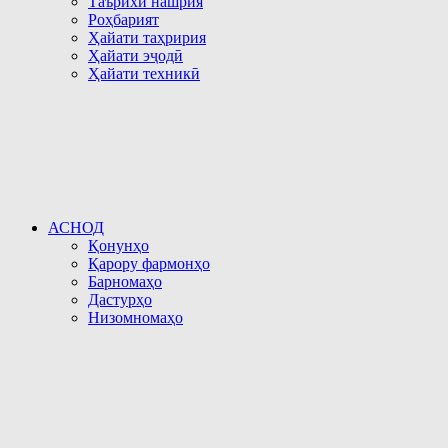
Таърихи нашрия
Роҳбарият
Ҳайати таҳририя
Ҳайати эҷодӣ
Ҳайати техникӣ
АСНОД
Қонунҳо
Қарору фармонҳо
Барномаҳо
Дастурҳо
Низомномаҳо