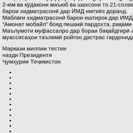
2-юм ва кӯдакони маъюб ва шахсони то 21-солае
барои хидматрасонӣ дар ИМД имтиёз доранд.
Маблағи хидматрасонӣ барои иштирок дар ИМД 
“Амонат мобайл” бояд пешакӣ пардохта, рақами
Маълумоти муфассалро дар бораи бақайдгирӣ аз
муассисаҳои таълимӣ ройгон дастрас гардонида,
Маркази миллии тестии
назди Президенти
Ҷумҳурии Тоҷикистон