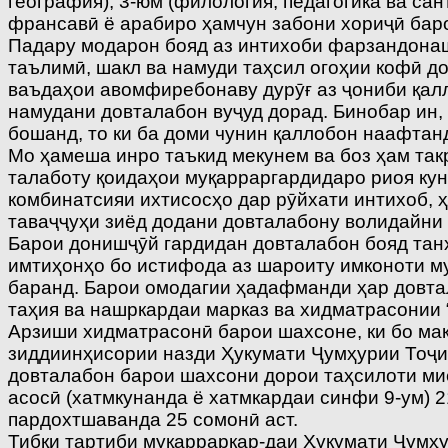
география), 3-юм (филология, педагогика ва сан
франсавӣ ё арабиро ҳамчун забони хориҷӣ бар
Падару модарон бояд аз интихоби фарзандонашо
таълимӣ, шакл ва намуди таҳсил огоҳии кофӣ д
ваъдаҳои авомфиребонаву дурӯғ аз ҷониби қал
намудани довталабон вуҷуд дорад. Бинобар ин, 
бошанд, то ки ба доми чунин қаллобон наафтан
Мо ҳамеша инро таъкид мекунем ва боз ҳам так
талаботу қоидаҳои муқарраргардидаро риоя кун
комбинатсияи ихтисосҳо дар рӯйхати интихоб, 
таваҷҷуҳи зиёд додани довталабону волидайни 
Барои донишҷӯй гардидан довталабон бояд танҳ
имтиҳонҳо бо истифода аз шароиту имконоти м
баранд. Барои омодагии ҳадафманди ҳар довта
таҳия ва нашркардаи марказ ва хидматрасонии 
Арзиши хидматрасонӣ барои шахсоне, ки бо ма
зиддиинҳисории назди Ҳукумати Ҷумҳурии Тоҷи
довталабон барои шахсони дорои таҳсилоти ми
асосӣ (хатмкунанда ё хатмкардаи синфи 9-ум) 
пардохтшаванда 25 сомонӣ аст.
Тибқи тартиби муқарраркар-даи Ҳукумати Ҷумҳур