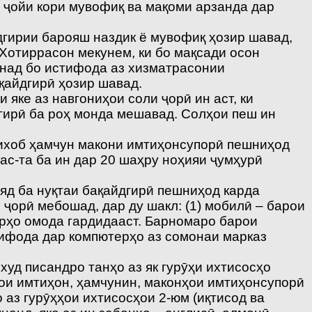
 ҷойи кори мувофиқ ва мақоми арзанда дар
дгирии барояш наздик ё мувофиқ ҳозир шавад,
Хотиррасон мекунем, ки бо мақсади осон
онад бо истифода аз хизматрасонии
қайдгирӣ ҳозир шавад.
 яке аз навгониҳои соли ҷорӣ ин аст, ки
гирӣ ба роҳ монда мешавад. Солҳои пеш ин
тихоб ҳамчун макони имтиҳонсупорӣ пешниҳод
ас-та ба ин дар 20 шаҳру ноҳияи ҷумҳурӣ
ояд ба нуқтаи бақайдгирӣ пешниҳод карда
 ҷорӣ мебошад, дар ду шакл: (1) мобилӣ – барои
рҳо омода гардидааст. Барномаро барои
тифода дар компютерҳо аз сомонаи марказ
худ писандро танҳо аз як гурӯҳи ихтисосҳо
арои имтиҳон, ҳамчунин, маконҳои имтиҳонсупорӣ
аз гурӯҳҳои ихтисосҳои 2-юм (иқтисод ва