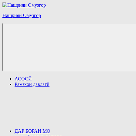
Перейти
к
Нашрияи Омӯзгор
содержимому
АСОСӢ
Рамзҳои давлатӣ
ДАР БОРАИ МО