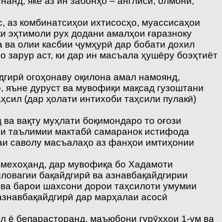
нанд, яке аз ин забонҳо – англисӣ, олмонӣ,
, аз комбинатсиҳои ихтисосҳо, муассисаҳои
ки эҳтимоли рух додани амалҳои ғаразноку
 ва олии касбии ҷумҳурӣ дар бобати дохил
 зарур аст, ки дар ин масъала ҳушёру боэҳтиёт
дгирӣ огоҳонаву оқилона амал намоянд,
, яъне дуруст ва мувофиқи мақсад гузоштани
ҳсил (дар ҳолати интихоби таҳсили пулакӣ)
 ва вақту муҳлати боқимондаро то оғози
ои таълимии мактабӣ самаранок истифода
аи саволу масъалаҳо аз фанҳои имтиҳонии
 мехоҳанд, дар мувофиқа бо Хадамоти
ловагии бақайдгирӣ ва азнавбақайдгирии
 ва барои шахсони дорои таҳсилоти умумии
 азнавбақайдгирӣ дар марҳалаи асосӣ
ул ё бепарасторанд, маъюбони гурӯҳҳои 1-ум ва