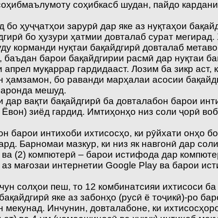
 соҳибмаълумоту соҳибкасб шудан, пайдо кардани
бо ҳуҷҷатҳои зарурӣ дар яке аз нуқтаҳои бақай
гирӣ бо ҳузури ҳатмии довталаб сурат мегирад. 
уду корманди нуқтаи бақайдгирӣ довталаб метав
 баъдан барои бақайдгирии расмӣ дар нуқтаи ба
прел муқаррар гардидааст. Лозим ба зикр аст, ки
н ҳамзамон, бо раванди марҳалаи асосии бақайд
заронда мешуд.
и дар вақти бақайдгирӣ ба довталабон барои ин
Ёвон) зиёд гардид. Имтиҳонҳо низ соли ҷорӣ воб
н барои интихоби ихтисосҳо, ки рӯйхати онҳо б
рд. Барномаи мазкур, ки низ як навгонӣ дар соли
ва (2) компютерӣ – барои истифода дар компюте
аз мағозаи интернетии Google Play ва барои ис
чун солҳои пеш, то 12 комбинатсияи ихтисоси ба 
бақайдгирӣ яке аз забонҳо (русӣ ё тоҷикӣ)-ро б
мекунад. Инчунин, довталабоне, ки ихтисосҳоро 