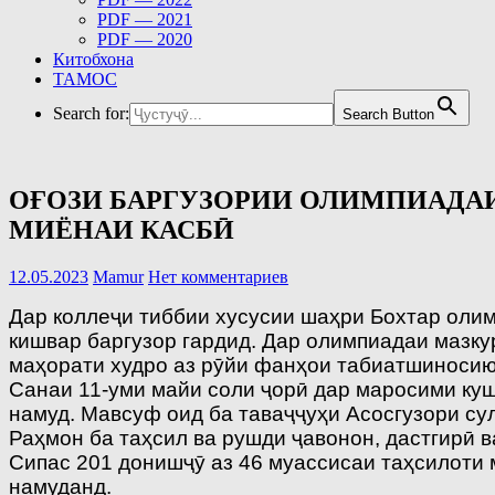
PDF — 2021
PDF — 2020
Китобхона
ТАМОС
Search for:
Search Button
ОҒОЗИ БАРГУЗОРИИ ОЛИМПИАДА
МИЁНАИ КАСБӢ
12.05.2023
Mamur
Нет комментариев
Дар коллеҷи тиббии хусусии шаҳри Бохтар оли
кишвар баргузор гардид. Дар олимпиадаи мазку
маҳорати худро аз рӯйи фанҳои табиатшиносию
Санаи 11-уми майи соли ҷорӣ дар маросими к
намуд. Мавсуф оид ба таваҷҷуҳи Асосгузори с
Раҳмон ба таҳсил ва рушди ҷавонон, дастгирӣ 
Сипас 201 донишҷӯ аз 46 муассисаи таҳсилоти 
намуданд.