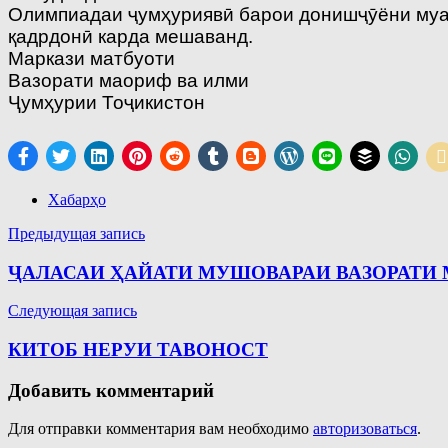
Олимпиадаи ҷумҳуриявӣ барои донишҷӯёни муас
қадрдонӣ карда мешаванд.
Маркази матбуоти
Вазорати маориф ва илми
Ҷумҳурии Тоҷикистон
Хабарҳо
Навигация
Предыдущая запись
по
ҶАЛАСАИ ҲАЙАТИ МУШОВАРАИ ВАЗОРАТИ
записям
Следующая запись
КИТОБ НЕРУИ ТАВОНОСТ
Добавить комментарий
Для отправки комментария вам необходимо
авторизоваться
.