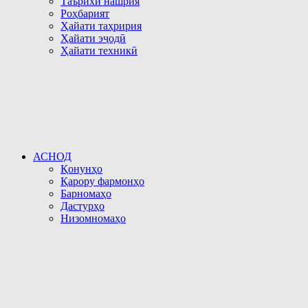
Таърихи нашрия
Роҳбарият
Ҳайати таҳририя
Ҳайати эҷодӣ
Ҳайати техникӣ
АСНОД
Қонунҳо
Қарору фармонҳо
Барномаҳо
Дастурҳо
Низомномаҳо