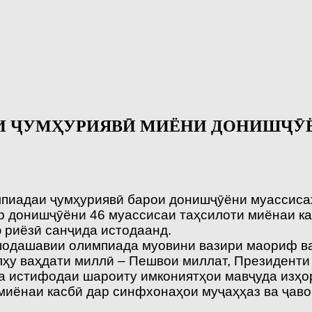
И ҶУМҲУРИЯВӢ МИЁНИ ДОНИШҶӮ
мпиадаи ҷумҳуриявӣ барои донишҷӯёни муассиса
р донишҷӯёни 46 муассисаи таҳсилоти миёнаи ка
 риёзӣ санҷида истодаанд.
ушодашавии олимпиада муовини вазири маориф в
улҳу ваҳдати миллӣ – Пешвои миллат, Президент
ва истифодаи шароиту имкониятҳои мавҷуда изҳор
миёнаи касбӣ дар синфхонаҳои муҷаҳҳаз ва ҷав