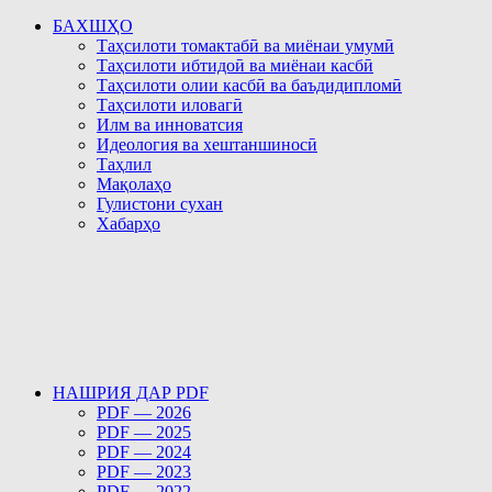
БАХШҲО
Таҳсилоти томактабӣ ва миёнаи умумӣ
Таҳсилоти ибтидоӣ ва миёнаи касбӣ
Таҳсилоти олии касбӣ ва баъдидипломӣ
Таҳсилоти иловагӣ
Илм ва инноватсия
Идеология ва хештаншиносӣ
Таҳлил
Мақолаҳо
Гулистони сухан
Хабарҳо
НАШРИЯ ДАР PDF
PDF — 2026
PDF — 2025
PDF — 2024
PDF — 2023
PDF — 2022