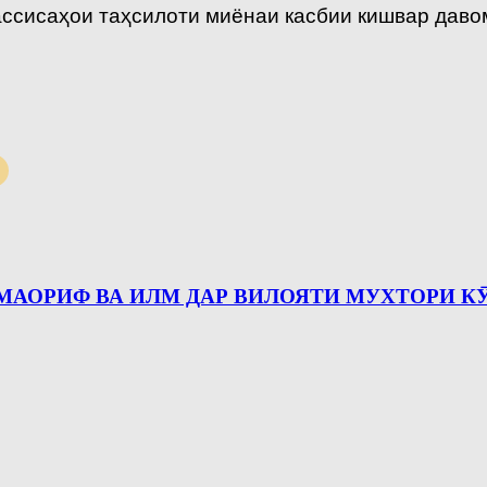
сисаҳои таҳсилоти миёнаи касбии кишвар давом
 МАОРИФ ВА ИЛМ ДАР ВИЛОЯТИ МУХТОРИ 