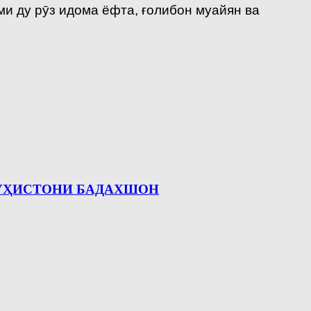
и ду рӯз идома ёфта, ғолибон муайян ва
КӮҲИСТОНИ БАДАХШОН