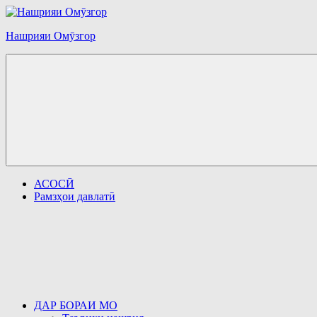
Перейти
к
Нашрияи Омӯзгор
содержимому
АСОСӢ
Рамзҳои давлатӣ
ДАР БОРАИ МО