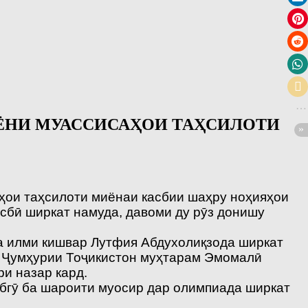
ЁНИ МУАССИСАҲОИ ТАҲСИЛОТИ
ҳои таҳсилоти миёнаи касбии шаҳру ноҳияҳои
сбӣ ширкат намуда, давоми ду рӯз донишу
а илми кишвар Лутфия Абдухолиқзода ширкат
и Ҷумҳурии Тоҷикистон муҳтарам Эмомалӣ
и назар кард.
обгӯ ба шароити муосир дар олимпиада ширкат