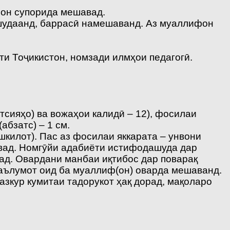
 он супорида мешавад.
 шудаанд, баррасӣ намешаванд. Аз муаллифон
и Тоҷикистон, номзади илмҳои педагогӣ.
сияҳо) ва вожаҳои калидӣ – 12), фосилаи
абзатс) – 1 cм.
шкилот). Пас аз фосилаи яккарата – унвони
авад. Номгӯйи адабиёти истифодашуда дар
вад. Овардани манбаи иқтибос дар поварақ
маълумот оид ба муаллиф(он) оварда мешаванд.
зкур кумитаи тадорукот ҳақ дорад, мақоларо