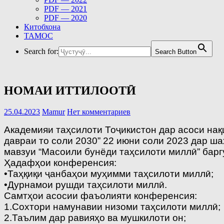
PDF — 2021
PDF — 2020
Китобхона
ТАМОС
Search for:
Search Button
НОМАИ ИТТИЛООТӢ
25.04.2023
Mamur
Нет комментариев
Академияи таҳсилоти Тоҷикистон дар асоси на
давраи то соли 2030” 22 июни соли 2023 дар 
мавзуи “Масоили бунёди таҳсилоти миллӣ” барг
Ҳадафҳои конференсия:
•Таҳқиқи ҷанбаҳои муҳимми таҳсилоти миллӣ;
•Дурнамои рушди таҳсилоти миллӣ.
Самтҳои асосии фаъолияти конференсия:
1.Сохтори намунавии низоми таҳсилоти миллӣ;
2.Таълим дар равияҳо ва мушкилоти он;