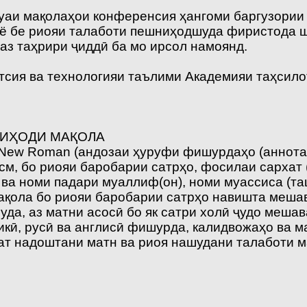
аи мақолаҳои конференсия ҳангоми баргузории
а ё бе риояи талаботи пешниҳодшуда фиристода
аз таҳрири ҷиддӣ ба мо ирсол намоянд.
ия ва технологияи таълими Академияи таҳсилот
НИҲОДИ МАҚОЛА
 New Roman (андозаи ҳуруфи фишурдаҳо (аннотат
см, бо риояи баробарии сатрҳо, фосилаи сархат (
ва номи падари муаллиф(он), номи муассиса (та
мақола бо риояи баробарии сатрҳо навишта меш
уда, аз матни асосӣ бо як сатри холӣ ҷудо меша
ҷикӣ, русӣ ва англисӣ фишурда, калидвожаҳо ва 
т надоштани матн ва риоя нашудани талаботи ма