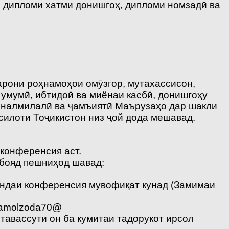
, дипломи хатми донишгоҳ, дипломи номзадӣ ва
арони роҳнамоҳои омӯзгор, мутахассисон,
умумӣ, ибтидоӣ ва миёнаи касбӣ, донишгоҳу
айналмилалӣ ва ҷамъиятӣ Маърузаҳо дар шакли
илоти Тоҷикистон низ ҷой дода мешавад.
конференсия аст.
 бояд пешниҳод шавад:
андаи конференсия мувофиқат кунад (Замимаи
kamolzoda70@
тавассути он ба кумитаи тадорукот ирсол