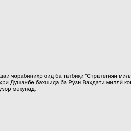
қшаи чорабиниҳо оид ба татбиқи “Стратегияи ми
шаҳри Душанбе бахшида ба Рӯзи Ваҳдати миллӣ к
узор мекунад.