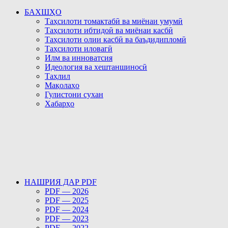
БАХШҲО
Таҳсилоти томактабӣ ва миёнаи умумӣ
Таҳсилоти ибтидоӣ ва миёнаи касбӣ
Таҳсилоти олии касбӣ ва баъдидипломӣ
Таҳсилоти иловагӣ
Илм ва инноватсия
Идеология ва хештаншиносӣ
Таҳлил
Мақолаҳо
Гулистони сухан
Хабарҳо
НАШРИЯ ДАР PDF
PDF — 2026
PDF — 2025
PDF — 2024
PDF — 2023
PDF — 2022