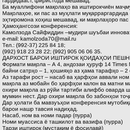
гардидааст, фиристода мешавад.
Ба муаллифони мақолаҳо ва иштирокчиён маҷму
Мақолаҳое, ки пас аз муҳлати муқарраргардид
эҳтиромона хоҳиш мешавад, ки мақолаҳоро пас 
Ҳамоҳангсози конференсия:
Камолзода Сайфиддин –мудири шуъбаи инноватс
е-mail: kamolzoda70@mail.ru
Тел.: (992-37) 225 84 18;
(992) 918 23 28 22; (992) 905 06 06 35.
ДАРХОСТ БАРОИ ИШТИРОК ҚОИДАҲОИ ПЕШ
Формати мақола – А 4, андозаи ҳуруф 14 Times
байни сатрҳо – 1, ҳошияҳо аз ҳама тарафҳо – 2 
Аз тарафи рост – насаб ва ҳарфҳои аввали ном 
мақола аз мобайн бо ҳарфҳои калон ва матни 
охири мақола аз рӯйи тартиби алифбо оварда ш
мумкин нест. Дар охири мақола бо забонҳои то
Дар ҳолати ба мавзуъҳои конференсия мутобиқа
барои нашр тавсия надиҳад.
Насаб, ном ва номи падар (пурра)
Номи муассиса ё ташкилот ва вазифа (пурра)
Тарзи иштирок (мустақим ё фосилавӣ)