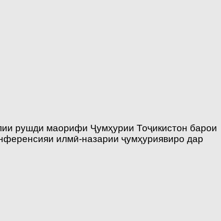
ллии рушди маорифи Ҷумҳурии Тоҷикистон барои
онференсияи илмӣ-назарии ҷумҳуриявиро дар