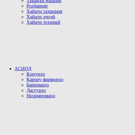
Таърихи нашрия
Роҳбарият
Ҳайати таҳририя
Ҳайати эҷодӣ
Ҳайати техникӣ
АСНОД
Қонунҳо
Қарору фармонҳо
Барномаҳо
Дастурҳо
Низомномаҳо