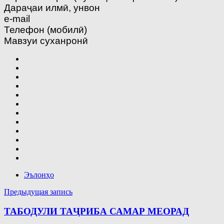
Дараҷаи илмӣ, унвон
e-mail
Телефон (мобилӣ)
Мавзуи суханронӣ
Эълонҳо
Навигация
Предыдущая запись
по
ТАБОДУЛИ ТАҶРИБА САМАР МЕОРАД
записям