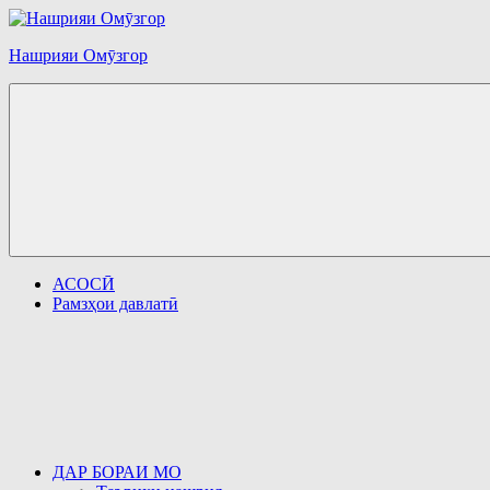
Перейти
к
Нашрияи Омӯзгор
содержимому
АСОСӢ
Рамзҳои давлатӣ
ДАР БОРАИ МО