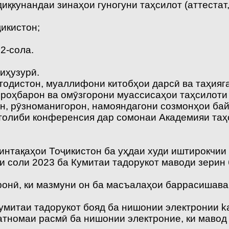
қкунандаи зинаҳои гуногуни таҳсилот (аттестат
икистон;
2-сола.
иҳузурӣ.
одистон, муаллифони китобҳои дарсӣ ва таҳияг
роҳбарон ва омӯзгорони муассисаҳои таҳсилоти 
ён, рӯзноманигорон, намояндагони созмонҳои б
толиби конференсия дар сомонаи Академияи таҳс
нтақаҳои Тоҷикистон ба уҳдаи худи иштирокчии 
и соли 2023 ба Кумитаи тадорукот маводи зерин
тронӣ, ки мазмуни он ба масъалаҳои баррасишав
умитаи тадорукот бояд ба нишонии электронии 
атномаи расмӣ ба нишонии электроние, ки мавод 