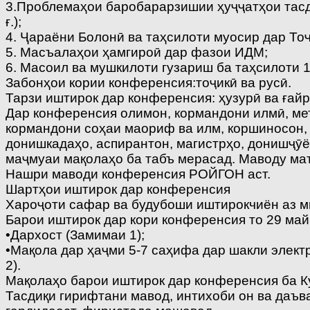
3.Проблемаҳои баробарарзишии ҳуҷҷатҳои тасди
ғ.);
4. Ҷараёни Болонӣ ва таҳсилоти муосир дар Тоҷ
5. Масъалаҳои ҳамгироӣ дар фазои ИДМ;
6. Масоил ва мушкилоти гузариш ба таҳсилоти 1
Забонҳои кории конференсия:тоҷикӣ ва русӣ.
Тарзи иштирок дар конференсия: ҳузурӣ ва ғайр
Дар конференсия олимон, кормандони илмӣ, мет
кормандони соҳаи маориф ва илм, коршиносон, 
донишкадаҳо, аспирантон, магистрҳо, донишҷӯ
маҷмуаи мақолаҳо ба табъ мерасад. Маводу ма
Нашри маводи конференсия РОЙГОН аст.
Шартҳои иштирок дар конференсия
Хароҷоти сафар ва будубоши иштирокчиён аз ми
Барои иштирок дар кори конференсия то 29 май
•Дархост (Замимаи 1);
•Мақола дар ҳаҷми 5-7 саҳифа дар шакли элек
2).
Мақолаҳо барои иштирок дар конференсия ба К
Тасдиқи гирифтани мавод, интихоби он ва даъв