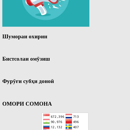
Шумораи охирин
Бистсолаи омӯзиш
Фурӯғи субҳи доноӣ
ОМОРИ СОМОНА