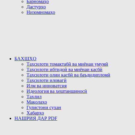
Барномаҳо
Дастурҳо
Низомномаҳо
БАХШҲО
Таҳсилоти томактабӣ ва миёнаи умумӣ
Таҳсилоти ибтидоӣ ва миёнаи касбӣ
Таҳсилоти олии касбӣ ва баъдидипломӣ
Таҳсилоти иловагӣ
Илм ва инноватсия
Идеология ва хештаншиносӣ
Таҳлил
Мақолаҳо
Гулистони сухан
Хабарҳо
НАШРИЯ ДАР PDF