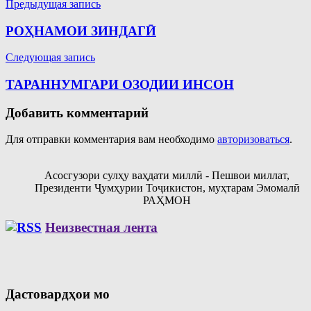
Навигация
Предыдущая запись
по
РОҲНАМОИ ЗИНДАГӢ
записям
Следующая запись
ТАРАННУМГАРИ ОЗОДИИ ИНСОН
Добавить комментарий
Для отправки комментария вам необходимо
авторизоваться
.
Асосгузори сулҳу ваҳдати миллӣ - Пешвои миллат,
Президенти Ҷумҳурии Тоҷикистон, муҳтарам Эмомалӣ
РАҲМОН
Неизвестная лента
Дастовардҳои мо