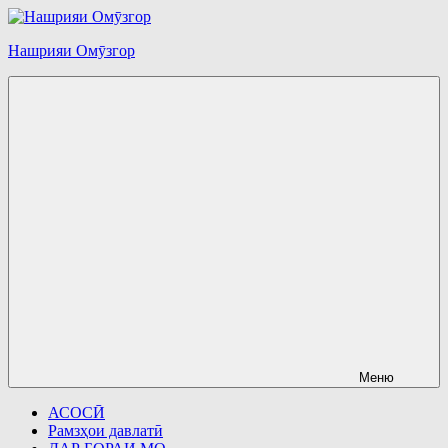
Перейти
к
Нашрияи Омӯзгор
содержимому
Меню
АСОСӢ
Рамзҳои давлатӣ