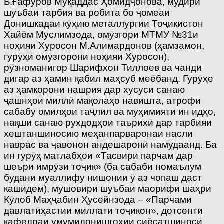
Б.Ғафуров Муқаддас Ҳомидҷонова, мудири
шуъбаи тарбия ва робита бо ҷомеаи
Донишкадаи кӯҳию металлургии Тоҷикистон
Хайём Муслимзода, омӯзгори МТМУ №31­и
ноҳияи Хуросон М.Алимардонов (ҳамзамон,
гурӯҳи омӯзгорони ноҳияи Хуросон),
рӯзноманигор Шарифхон Тиллоев ва чанди
дигар аз ҳамин қабил маҳсуб меёбанд. Гурӯҳе
аз ҳамкорони нашрия дар хусуси санаю
ҷашнҳои миллӣ мақолаҳо навишта, атрофи
сабабу омилҳои таҷлил ва муҳимияти ин идҳо,
нақши санаю рухдодҳои таърихӣ дар тарбияи
хештаншиносию меҳанпарваронаи насли
наврас ва ҷавонон андешаронӣ намудаанд. Ба
ин гурӯҳ матлабҳои «Тасвири парчам дар
шеъри имрӯзи тоҷик» (ба сабаби номаълум
будани муаллифу нишонии ӯ аз чопаш даст
кашидем), мушовири шуъбаи маорифи шаҳри
Кӯлоб Маҳҷабин Ҳусейнзода – «Парчами
давлатӣ­ҳастии миллати тоҷикон», дотсенти
кафедраи умумидонишгоҳии сиёсатшиносӣ