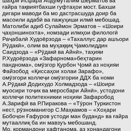
шаҳри Исфара Абдумуталим Шерматов ва
ғайра тақвиятбахши гуфтаҳои мост. Бахши
дигари маводи ба мо дастрасшуда доир ба
масоили адабӣ ва пажуҳиши илмӣ мебошад.
Матолиби адиб Сулаймон Эрматов – «Шоири
ҷаҳоншинохта», номзади илмҳои филологӣ
Раҷабалӣ Худоёрзода – «Тахаллус дар ашъори
Рӯдакӣ», олим ва муҳаққиқ Ҷамолиддин
Саидзода – «Рӯдакӣ ва Айнӣ», таҳияи
Р.Худоёрзода «Зафарнома»­беҳтарин
панднома», омӯзгор Қурбон Ҷомӣ аз ноҳияи
Файзобод ­ «Қиссаҳои холаи Зарафо»,
омӯзгори коллеҷи омӯзгории ДДХ ба номи
А.Рӯдакӣ Додихудо Холмадзода – «Шоири
муосири тоҷик ва меросбари Айнӣ», устодони
коллеҷи политехникии ноҳияи Зафаробод
А.Зарифӣ ва Р.Пиракова – «Тӯрон Туркистон
нест, рӯзноманигор С.Маҳкамов – «Хоҳари
Бобоҷон Ғафуров устоди ман буданд» ва ғайра
мутааллиқ ба ин мавзуъ мебошанд.
Мо, кормандони ҳафтанома, аз хонандагони