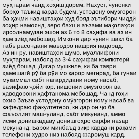
муҳтарам чанд хоҳиш дорем. Нахуст, чунонки
борҳо таъкид карда будем, устодону омӯзгорон
ба ҳаҷми навиштаҳои худ бояд эътибори ҷиддӣ
зоҳир намоянд, зеро бахши аъзами мақолаҳои
ирсолнамудаи эшон аз 6 то 8 саҳифа ва аз ин
ҳам зиёд мебошад. Имкони дар чунин шакл ба
табъ расондани маводро нашрия надорад.
Аз ин рӯ, навиштаҳои шумо, муаллифони
муҳтарам, набояд аз 3-4 саҳифаи компютерӣ
зиёд бошад. Дигар мушкиле, ки ба таври
ҳамешагӣ рӯ ба рӯи мо қарор мегирад, ба гунаи
мукаммал сабт нагардидани ному насаб,
вазифаю ҷойи кор, нишонии омӯзгорон ва
ҳаводорони ҳафтанома мебошад. Чанд гоҳи
охир баъзе устодону омӯзгорон ному насаб ва
кафедраю факултетеро, ки дар он ҷо ба
фаъолият машғуланд, сабт мекунанд, аммо
исми донишкадаву донишгоҳро сарфи назар
мекунанд. Барои минбаъд зикр кардани рақами
телефони худро низ набояд фаромӯш кард.