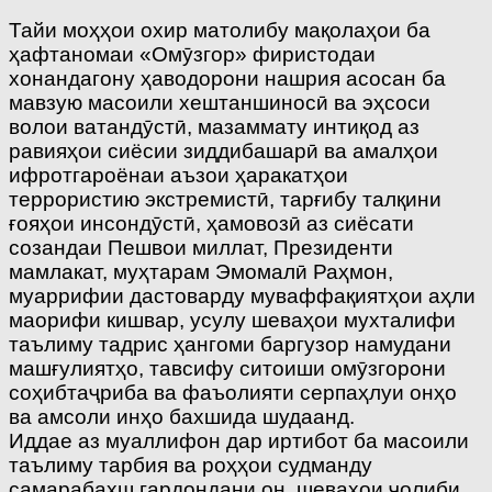
Тайи моҳҳои охир матолибу мақолаҳои ба
ҳафтаномаи «Омӯзгор» фиристодаи
хонандагону ҳаводорони нашрия асосан ба
мавзую масоили хештаншиносӣ ва эҳсоси
волои ватандӯстӣ, мазаммату интиқод аз
равияҳои сиёсии зиддибашарӣ ва амалҳои
ифротгароёнаи аъзои ҳаракатҳои
террористию экстремистӣ, тарғибу талқини
ғояҳои инсондӯстӣ, ҳамовозӣ аз сиёсати
созандаи Пешвои миллат, Президенти
мамлакат, муҳтарам Эмомалӣ Раҳмон,
муаррифии дастоварду муваффақиятҳои аҳли
маорифи кишвар, усулу шеваҳои мухталифи
таълиму тадрис ҳангоми баргузор намудани
машғулиятҳо, тавсифу ситоиши омӯзгорони
соҳибтаҷриба ва фаъолияти серпаҳлуи онҳо
ва амсоли инҳо бахшида шудаанд.
Иддае аз муаллифон дар иртибот ба масоили
таълиму тарбия ва роҳҳои судманду
самарабахш гардондани он, шеваҳои ҷолиби