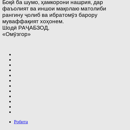
Боқӣ ба шумо, ҳамкорони нашрия, дар
фаъолият ва иншои мақолаю матолиби
рангину ҷолиб ва ибратомӯз барору
муваффақият хоҳонем.
Шодӣ РАҶАБЗОД,
«Омӯзгор»
Робита