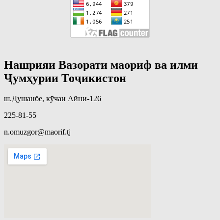
Нашрияи Вазорати маориф ва илми
Ҷумҳурии Тоҷикистон
ш.Душанбе, кӯчаи Айнӣ-126
225-81-55
n.omuzgor@maorif.tj