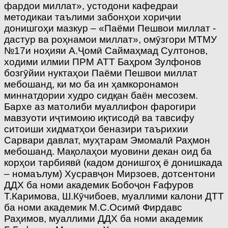
фардои миллат», устодони кафедраи
методикаи таълими забонҳои хориҷии
донишгоҳи мазкур – «Паёми Пешвои миллат ­
дастур ва роҳнамои миллат», омӯзгори МТМУ
№17­и ноҳияи А.Ҷомӣ Саймаҳмад Султонов,
ходими илмии ПРМ АТТ Баҳром Зулфонов
бозгӯйии нуктаҳои Паёми Пешвои миллат
мебошанд, ки мо ба ин ҳамкоронамон
миннатдории худро сидқан баён месозем.
Бархе аз матолиби муаллифон фарогири
мавзуоти иҷтимоию иқтисодӣ ва тавсифу
ситоиши хидматҳои беназири таърихии
Сарвари давлат, муҳтарам Эмомалӣ Раҳмон
мебошанд. Мақолаҳои муовини декан оид ба
корҳои тарбиявӣ (кадом донишгоҳ ё донишкада
– номаълум) Хусравҷон Мирзоев, дотсентони
ДДХ ба номи академик Бобоҷон Ғафуров
Т.Каримова, Ш.Кӯчибоев, муаллими калони ДТТ
ба номи академик М.С.Осимӣ Фирдавс
Раҳимов, муаллими ДДХ ба номи академик