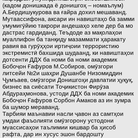
(кадом донишкада ё донишгоҳ – номаълум)
А.Бердишукурова ва ғайра дохил мешаванд.
Мутаассифона, аксари ин навиштаҳо ба замми
умумигӯйию такрори андешаҳо хеле дер ба мо
дастрас гардиданд. Теъдоде аз мақолаҳои
муаллифон ба танқиду мазаммати ҳаракату
равия ва гурӯҳҳои иртиҷоии террористию
экстремистӣ бахшида шудаанд, ки навиштаҳои
дотсенти ДДХ ба номи ба номи академик
Бобоҷон Ғафуров М.Собиров, омӯзгори
литсейи №2­и шаҳри Душанбе Низомиддин
Ҷумъаев, омӯзгори Донишгоҳи давлатии ҳуқуқ,
бизнес ва сиёсати Тоҷикистон Фирӯза
Абдураҳмонова, устоди ДДХ ба номи академик
Бобоҷон Ғафуров Сорбон Амаков аз ин зумра
ба шумор мераванд.
Тарбияи маънавии насли ҷавон аз самтҳои
умдаи фаъолияти омӯзгорону устодони
муассисаҳои таълимии кишвар ба ҳисоб
рафта, дар ин хусус эшон бардошту