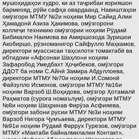
мушоҳидаҳои худро, ки аз таҷрибаи корияшон
бармеояд, рӯйи сафҳа овардаанд. Навиштаҳои
омӯзгори МТМУ №2­и ноҳияи Мир Сайид Алии
Ҳамадонӣ Азиза Ҳакимова, омӯзгорони
коллеҷи техникию омӯзгории ноҳияи Рӯдакӣ
Бибикалон Наимова ва Амиршозода Зуришои
Акобиршо, рӯзноманигор Сайфулло Маҳкамов,
директори муассисаи таҳсилоти томактабӣ ва
ибтидоии «Афсонаи Шаҳло»­и ноҳияи
Зафаробод Умедбахт Ҳоҷибеков, омӯзгори
ДДОТ ба номи С.Айнӣ Замира Абдуллоева,
директори МТМУ №70­и ноҳияи И.Сомонӣ
Файзулло Исмонов, омӯзгори МТМУ №16­и
ноҳияи Варзоб Ш.Воҳидова, омӯзгор Ҳотамалӣ
Раҳматов (суроға номаълум), омӯзгори МТМУ
№8­и ноҳияи Шаҳринав Фирӯза Асфияева,
омӯзгори забони русии МТМУ №3­и ноҳияи
Варзоб Нигора Ҷумъаева, директори МТМУ
№91­и ноҳияи Рӯдакӣ Фаррух Гурезов, омӯзгори
МТМУ «Мактаби байналмилалии Контакт»,