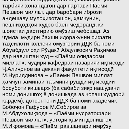
тарбияи хонандагон дар партави Паёми
Пешвои миллат, дар баробари ибрози
андешаву мулоҳизоташон, ҳамчунин,
пешниҳодҳои худро баён медоранд, ки
шоистаи дастгирию омӯзиш мебошад. Аз
ҷумла, мудири бахши идоракунии сифати
таҳсилоти коллеҷи омӯзгории ДДК ба номи
Абуабдуллоҳи Рӯдакӣ Абдулқосим Раҳимов
дар навиштаи худ – «Паёми ояндасози
миллат», мудири кафедраи назарияи иқтисодӣ
Ҷ.Алиҷонов ва декани факултети иқтисодӣ
М.Нуриддинова – «Паёми Пешвои миллат
ҳамчун заминаи таъмини рушди иқтисодии
босуботи кишвар» (ба сабаби зикр нашудани
номи донишгоҳ ё донишкада аз чопаш худдорӣ
кардем), дотсентони ДДХ ба номи академик
Бобоҷон Ғафуров М.Собиров ва
М.Абдухолиқзода – «Паёми нусратофари
Пешвои миллат», устоди ҳамин донишгоҳ
М.Икромова – «Паём ­ равшангари имрӯзу