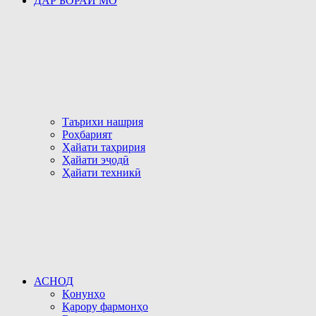
ДАР БОРАИ МО
Таърихи нашрия
Роҳбарият
Ҳайати таҳририя
Ҳайати эҷодӣ
Ҳайати техникӣ
АСНОД
Қонунҳо
Қарору фармонҳо