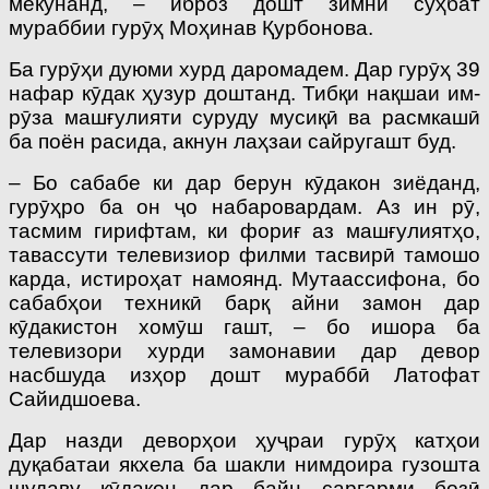
мекунанд, – иброз дошт зимни суҳбат
мураббии гурӯҳ Моҳинав Қурбонова.
Ба гурӯҳи дуюми хурд даромадем. Дар гурӯҳ 39
нафар кӯдак ҳузур доштанд. Тибқи нақшаи им­
рӯза машғулияти суруду мусиқӣ ва расмкашӣ
ба поён расида, акнун лаҳзаи сайругашт буд.
– Бо сабабе ки дар берун кӯдакон зиёданд,
гурӯҳро ба он ҷо набаровардам. Аз ин рӯ,
тасмим гирифтам, ки фориғ аз машғулиятҳо,
тавассути телевизиор филми тасвирӣ тамошо
карда, истироҳат намоянд. Мутаассифона, бо
сабабҳои техникӣ барқ айни замон дар
кӯдакистон хомӯш гашт, – бо ишора ба
телевизори хурди замонавии дар девор
насбшуда изҳор дошт мураббӣ Латофат
Сайидшоева.
Дар назди деворҳои ҳуҷраи гурӯҳ катҳои
дуқабатаи якхела ба шакли нимдоира гузошта
шудаву кӯдакон дар байн саргарми бозӣ