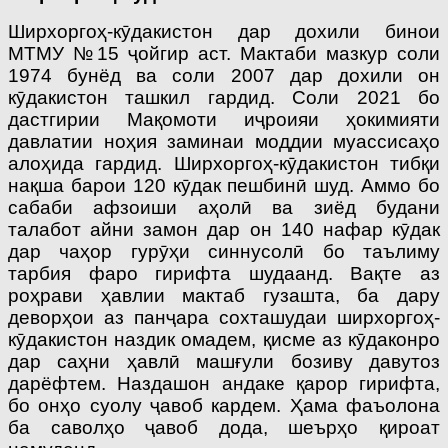
Ширхоргоҳ-кӯдакистон дар дохили бинои
МТМУ №15 ҷойгир аст. Мактаби мазкур соли
1974 бунёд ва соли 2007 дар дохили он
кӯдакистон ташкил гардид. Соли 2021 бо
дастгирии Мақомоти иҷроияи ҳокимияти
давлатии ноҳия заминаи моддии муассисаҳо
алоҳида гардид. Ширхоргоҳ-кӯдакистон тибқи
нақша барои 120 кӯдак пешбинӣ шуд. Аммо бо
сабаби афзоиши аҳолӣ ва зиёд будани
талабот айни замон дар он 140 нафар кӯдак
дар чаҳор гурӯҳи синнусолӣ бо таълиму
тарбия фаро гирифта шудаанд. Вақте аз
роҳрави ҳавлии мактаб гузашта, ба дару
деворҳои аз панҷара сохташудаи ширхоргоҳ-
кӯдакистон наздик омадем, қисме аз кӯдаконро
дар саҳни ҳавлӣ машғули бозиву давутоз
дарёфтем. Наздашон андаке қарор гирифта,
бо онҳо суолу ҷавоб кардем. Ҳама фаъолона
ба саволҳо ҷавоб дода, шеърҳо қироат