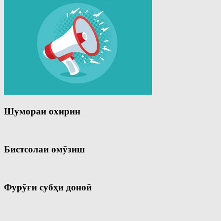
Шумораи охирин
Бистсолаи омӯзиш
Фурӯғи субҳи доноӣ