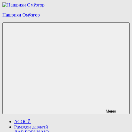
Перейти
к
Нашрияи Омӯзгор
содержимому
Меню
АСОСӢ
Рамзҳои давлатӣ