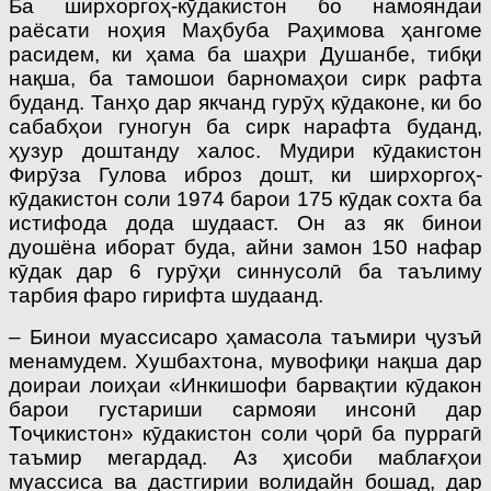
Ба ширхоргоҳ-кӯдакистон бо намояндаи
раёсати ноҳия Маҳбуба Раҳимова ҳангоме
расидем, ки ҳама ба шаҳри Душанбе, тибқи
нақша, ба тамошои барномаҳои сирк рафта
буданд. Танҳо дар якчанд гурӯҳ кӯдаконе, ки бо
сабабҳои гуногун ба сирк нарафта буданд,
ҳузур доштанду халос. Мудири кӯдакистон
Фирӯза Гулова иброз дошт, ки ширхоргоҳ-
кӯдакистон соли 1974 барои 175 кӯдак сохта ба
истифода дода шудааст. Он аз як бинои
дуошёна иборат буда, айни замон 150 нафар
кӯдак дар 6 гурӯҳи синнусолӣ ба таълиму
тарбия фаро гирифта шудаанд.
– Бинои муассисаро ҳамасола таъмири ҷузъӣ
менамудем. Хушбахтона, мувофиқи нақша дар
доираи лоиҳаи «Инкишофи барвақтии кӯдакон
барои густариши сармояи инсонӣ дар
Тоҷикистон» кӯдакистон соли ҷорӣ ба пуррагӣ
таъмир мегардад. Аз ҳисоби маблағҳои
муассиса ва дастгирии волидайн бошад, дар