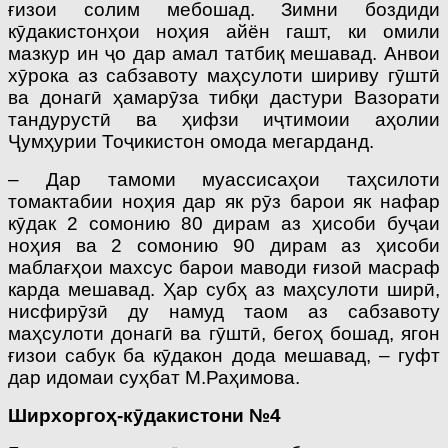
ғизои солим мебошад. Зимни боздиди
кӯдакистонҳои ноҳия айён гашт, ки омили
мазкур ин ҷо дар амал татбиқ мешавад. Анвои
хӯрока аз сабзавоту маҳсулоти шириву гӯштӣ
ва донагӣ ҳамарӯза тибқи дастури Вазорати
тандурустӣ ва ҳифзи иҷтимоии аҳолии
Ҷумҳурии Тоҷикистон омода мегарданд.
– Дар тамоми муассисаҳои таҳсилоти
томактабии ноҳия дар як рӯз барои як нафар
кӯдак 2 сомонию 80 дирам аз ҳисоби буҷаи
ноҳия ва 2 сомонию 90 дирам аз ҳисоби
маблағҳои махсус барои маводи ғизоӣ масраф
карда мешавад. Ҳар субҳ аз маҳсулоти ширӣ,
нисфирӯзӣ ду намуд таом аз сабзавоту
маҳсулоти донагӣ ва гӯштӣ, бегоҳ бошад, ягон
ғизои сабук ба кӯдакон дода мешавад, – гуфт
дар идомаи суҳбат М.Раҳимова.
Ширхоргоҳ-кӯдакистони №4