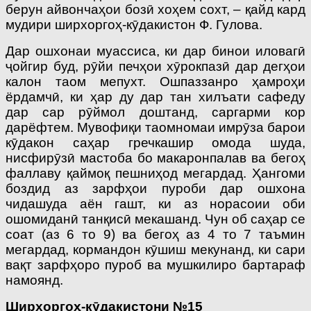
берун айвончаҳои бозӣ хоҳем сохт, – қайд кард
мудири ширхоргоҳ-кӯдакистон Ф. Гулова.
Дар ошхонаи муассиса, ки дар бинои иловагӣ
ҷойгир буд, рӯйи печҳои хӯрокпазӣ дар дегҳои
калон таом мепухт. Ошпаззанро ҳамроҳи
ёрдамчӣ, ки ҳар ду дар тан хилъати сафеду
дар сар рӯймол доштанд, саргарми кор
дарёфтем. Мувофиқи таомномаи имрӯза барои
кӯдакон саҳар гречкашир омода шуда,
нисфирӯзӣ мастоба бо макаронпалав ва бегоҳ
фаллаву қаймоқ пешниҳод мегардад. Ҳангоми
боздид аз зарфҳои пуроби дар ошхона
чидашуда аён гашт, ки аз норасоии оби
ошомиданӣ танқисӣ мекашанд. Чун об саҳар се
соат (аз 6 то 9) ва бегоҳ аз 4 то 7 таъмин
мегардад, кормандон кӯшиш мекунанд, ки сари
вақт зарфҳоро пуроб ва мушкилиро бартараф
намоянд.
Ширхоргоҳ-кӯдакистони №15