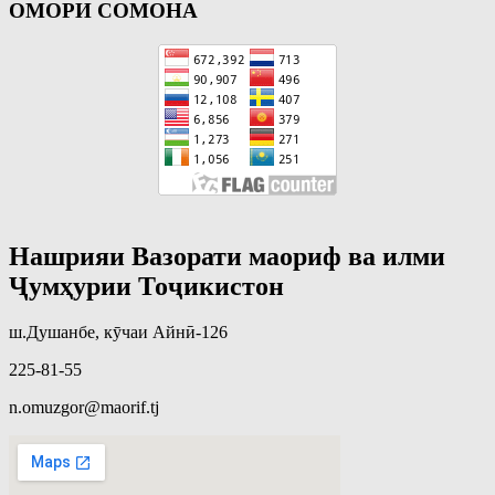
ОМОРИ СОМОНА
Нашрияи Вазорати маориф ва илми
Ҷумҳурии Тоҷикистон
ш.Душанбе, кӯчаи Айнӣ-126
225-81-55
n.omuzgor@maorif.tj