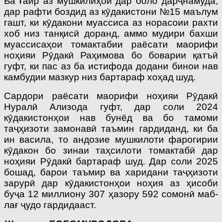
Ба ғайр аз мушкилиҳои дар боло дарҷнамуда,
дар рафти боздид аз кӯдакистони №15 маълум
гашт, ки кӯдакони муассиса аз норасоии рахти
хоб низ танқисӣ доранд, аммо мудири бахши
муассисаҳои томактабии раёсати маорифи
ноҳияи Рӯдакӣ Раҳимова бо боварии қатъӣ
гуфт, ки пас аз ба истифода додани бинои нав
камбудии мазкур низ бартараф хоҳад шуд.
Сардори раёсати маорифи ноҳияи Рӯдакӣ
Нуралӣ Ализода гуфт, дар соли 2024
кӯдакистонҳои нав бунёд ва бо тамоми
таҷҳизоти замонавӣ таъмин гардиданд, ки ба
ин васила, то андозие мушкилоти фарогирии
кӯдакон бо зинаи таҳсилоти томактабӣ дар
ноҳияи Рӯдакӣ бартараф шуд. Дар соли 2025
бошад, барои таъмир ва харидани таҷҳизоти
зарурӣ дар кӯдакистонҳои ноҳия аз ҳисоби
буҷа 12 миллиону 307 ҳазору 592 сомонӣ маб­
лағ ҷудо гардидааст.