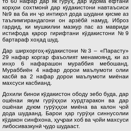
то 60 нафар дар як гурӯҳ, дар идома ёфтани
корҳои сохтмонӣ дар кӯдакистони навтаъсиси
№9 ва ба ин ҷо интиқол дода шудани қисме аз
таълимгирандагони он арзёбӣ намуд. Иброз
гардид, ки мушкилии мазкур пас аз мавриди
истифода қарор гирифтани кӯдакистони №9
бартараф хоҳад шуд.
Дар ширхоргоҳ-кӯдакистони №3 – «Парасту»
29 нафар коргар фаъолият менамоянд, ки аз
инҳо 6 нафарашон мураббия мебошанд.
Мураббиён 4 нафар дорои маълумоти олии
касбӣ ва 2 нафар дорои маълумоти миёнаи
махсуси касбианд.
Дохили бинои кӯдакистон ободу зебо буда, дар
ошёнаи якум гурӯҳҳои хурдтаракон ва дар
ошёнаи дуюм гурӯҳҳои миёна ва калон ҷой
дода шудаанд. Барои ҳар гурӯҳи синнусолии
кӯдакон синфхона, ҳуҷраи хоб ва ҷойи махсуси
либосивазкунӣ ҷудо шудааст.