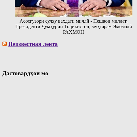
Асосгузори сулҳу ваҳдати миллӣ - Пешвои миллат,
Президенти Ҷумҳурии Тоҷикистон, муҳтарам Эмомалӣ
РАҲМОН
Неизвестная лента
Дастовардҳои мо