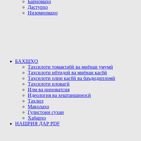
Барномаҳо
Дастурҳо
Низомномаҳо
БАХШҲО
Таҳсилоти томактабӣ ва миёнаи умумӣ
Таҳсилоти ибтидоӣ ва миёнаи касбӣ
Таҳсилоти олии касбӣ ва баъдидипломӣ
Таҳсилоти иловагӣ
Илм ва инноватсия
Идеология ва хештаншиносӣ
Таҳлил
Мақолаҳо
Гулистони сухан
Хабарҳо
НАШРИЯ ДАР PDF