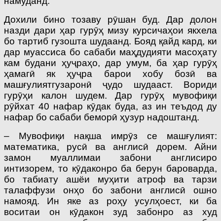
намуданд.
Дохили бино тозаву рӯшан буд. Дар долон
назди дари ҳар гурӯҳ мизу курсичаҳои якхела
бо тартиб гузошта шудаанд. Бояд қайд кард, ки
дар муассиса бо сабаби маҳдудияти масоҳату
кам будани ҳуҷраҳо, дар умум, ба ҳар гурӯҳ
ҳамагӣ як ҳуҷра барои хобу бозӣ ва
машғулиятгузаронӣ ҷудо шудааст. Вориди
гурӯҳи калон шудем. Дар гурӯҳ мувофиқи
рӯйхат 40 нафар кӯдак буда, аз ин теъдод ду
нафар бо сабаби беморӣ ҳузур надоштанд.
– Мувофиқи нақша имрӯз се машғулият:
математика, русӣ ва англисӣ дорем. Айни
замон муаллимаи забони англисиро
интизорем, то кӯдаконро ба берун бароварда,
бо табиату ашёи муҳити атроф ва тарзи
талаффузи онҳо бо забони англисӣ ошно
намояд. Ин яке аз роҳу усулҳоест, ки ба
воситаи он кӯдакон зуд забонро аз худ