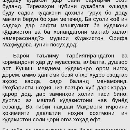
буданд. Тирезаҳои чӯбини дуқабата кушода
буду садои кӯдакони дохили гӯрӯҳ бо доду
мағали берун бо ҳам мепечид. Ба суоли «оё ин
садоҳо дар рафти машғулият ба кӯдакони
кӯдакистон ва ба хонандагони мактаб халал
намерасонад?» мудири кӯдакистон Орифа
Маҳмудова чунин посух дод:
– Барои таълиму тарбиягирандагон ва
кормандони ҳар ду муассиса, албатта, душвор
аст. Кӯшиш мекунем, кӯдаконро ором нигоҳ
дорем, аммо ҳангоми бозӣ онҳо худро озодтар
эҳсос карда, садо баланд менамоянд.
Роҳбарияти ноҳия низ вазъро хуб дарк карда,
қарор дод, дар заминҳои холии паси бино,
дуртар аз мактаб кӯдакистони нав бунёд
созанд. Ва тибқи нақшаи Мақомоти иҷроияи
ҳокимияти давлатии ноҳия сохтмони ин
кӯдакистон соли ҷорӣ оғоз хоҳад ёфт.