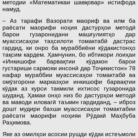
методии «Математикаи шавқовар» истифода
намуд.
– Аз тарафи Вазорати маориф ва илм ба
раёсати маорифи ноҳия дастурҳои методӣ
барои гузаронидани машғулиятҳо дар
муассисаҳои таҳсилоти томактабӣ дастрас
гардид, ки онро ба мураббиёни кӯдакистонҳо
тақсим кардем. Ҳамчунин, бо ибтикори лоиҳаи
«Инкишофи барвақтии кӯдакон барои
густариши сармояи инсонӣ дар Тоҷикистон» 78
нафар мураббии муассисаҳои томактабӣ ва
омӯзгорони марказҳои инкишофи барвақтии
кӯдак аз курси такмили ихтисос гузаронида
шуданд. Ҳамаи онҳо низ бо дастурҳои методӣ
ва маводи иловагӣ таъмин гардиданд, – иброз
дошт мудири бахши муассисаҳои томактабии
раёсати маорифи ноҳияи Рӯдакӣ Маҳбуба
Раҳимова.
Яке аз омилҳои асосии рушди кӯдак истеъмоли