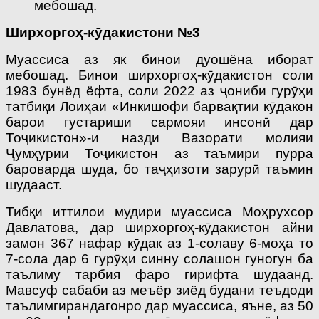
мебошад.
Ширхоргоҳ-кӯдакистони №3
Муассиса аз як бинои дуошёна иборат
мебошад. Бинои ширхоргоҳ-кӯдакистон соли
1983 бунёд ёфта, соли 2022 аз ҷониби гурӯҳи
татбиқи Лоиҳаи «Инкишофи барвақтии кӯдакон
барои густариши сармояи инсонӣ дар
Тоҷикистон»-и назди Вазорати молияи
Ҷумҳурии Тоҷикистон аз таъмири пурра
бароварда шуда, бо таҷҳизоти зарурӣ таъмин
шудааст.
Тибқи иттилои мудири муассиса Моҳрухсор
Давлатова, дар ширхоргоҳ-кӯдакистон айни
замон 367 нафар кӯдак аз 1-солаву 6-моҳа то
7-сола дар 6 гурӯҳи синну солашон гуногун ба
таълиму тарбия фаро гирифта шудаанд.
Мавсуф сабаби аз меъёр зиёд будани теъдоди
таълимгирандагонро дар муассиса, яъне, аз 50