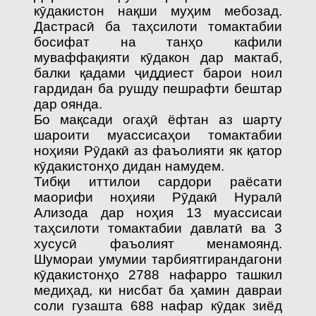
кӯдакистон нақши муҳим мебозад.
Дастрасӣ ба таҳсилоти томактабии
босифат на танҳо кафили
муваффақияти кӯдакон дар мактаб,
балки қадами ҷиддиест барои ноил
гардидан ба рушду пешрафти бештар
дар оянда.
Бо мақсади огаҳӣ ёфтан аз шарту
шароити муассисаҳои томактабии
ноҳияи Рӯдакӣ аз фаъолияти як қатор
кӯдакистонҳо дидан намудем.
Тибқи иттилои сардори раёсати
маорифи ноҳияи Рӯдакӣ Нуралӣ
Ализода дар ноҳия 13 муассисаи
таҳсилоти томактабии давлатӣ ва 3
хусусӣ фаъолият менамоянд.
Шумораи умумии тарбиятгирандагони
кӯдакистонҳо 2788 нафарро ташкил
медиҳад, ки нисбат ба ҳамин давраи
соли гузашта 688 нафар кӯдак зиёд