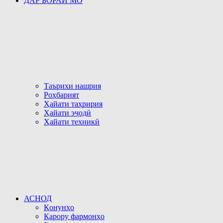
ДАР БОРАИ МО
Таърихи нашрия
Роҳбарият
Ҳайати таҳририя
Ҳайати эҷодӣ
Ҳайати техникӣ
АСНОД
Қонунҳо
Қарору фармонҳо