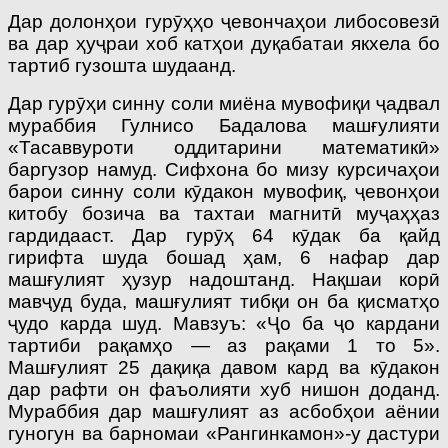
Дар долонҳои гурӯҳҳо ҷевончаҳои либосовезӣ
ва дар ҳуҷраи хоб катҳои дуқабатаи якхела бо
тартиб гузошта шудаанд.
Дар гурӯҳи синну соли миёна мувофиқи ҷадвал
мураббия Гулнисо Бадалова машғулияти
«Тасаввуроти оддитарини математикӣ»
баргузор намуд. Сифхона бо мизу курсичаҳои
барои синну соли кӯдакон мувофиқ, ҷевонҳои
китобу бозича ва тахтаи магнитӣ муҷаҳҳаз
гардидааст. Дар гурӯҳ 64 кӯдак ба қайд
гирифта шуда бошад ҳам, 6 нафар дар
машғулият ҳузур надоштанд. Нақшаи корӣ
мавҷуд буда, машғулият тибқи он ба қисматҳо
ҷудо карда шуд. Мавзуъ: «Ҷо ба ҷо кардани
тартиби рақамҳо — аз рақами 1 то 5».
Машғулият 25 дақиқа давом кард ва кӯдакон
дар рафти он фаъолияти хуб нишон доданд.
Мураббия дар машғулият аз асбобҳои аёнии
гуногун ва барномаи «Рангинкамон»-у дастури