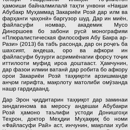
ҳамоиши байналмилалӣ таҳти унвони «Нақши
Абубакр Муҳаммад Закариёи Розӣ дар илм ва
фарҳанги ҷаҳонӣ» баргузор шуд. Дар ин миён,
файласуфи номвар, академик Мусо
Диноршоев бо забони русӣ монографияи
«Плюралистическая философия Абу Бакра ар-
Рази» (2013) ба табъ расонда, дар он роҷеъ ба
шахсият, андеша, оро ва афкори ин
файласуфи бузурги асримиёнагии форсу тоҷик
иттилооти муфид ироа доштааст. Ҳамчунин,
дар фазои илмии ватанӣ дар робита бо афкору
орои Закариёи Розӣ таҳқиқоти арзишманде
анҷом гирифта, мақолоту матолиби омӯзанда
нашр гардидаанд.
Дар Эрон ҷиддитарин таҳқиқот дар заминаи
зиндагинома ва меросу андешаи Абубакри
Розӣ ҳамоно таълифи устоди Донишгоҳи
Теҳрон, доктор Меҳдии Муҳаққиқ бо номи
«Файласуфи Рай» аст, инчунин, мақолаи хуби