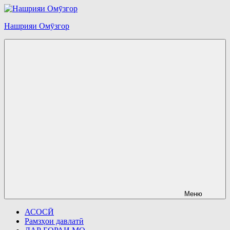
Перейти
к
Нашрияи Омӯзгор
содержимому
Меню
АСОСӢ
Рамзҳои давлатӣ