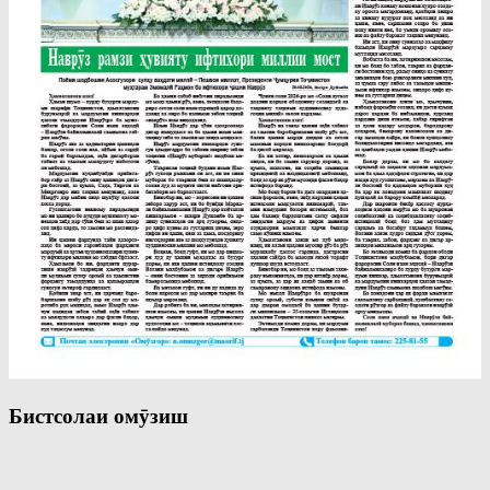
Бистсолаи омӯзиш