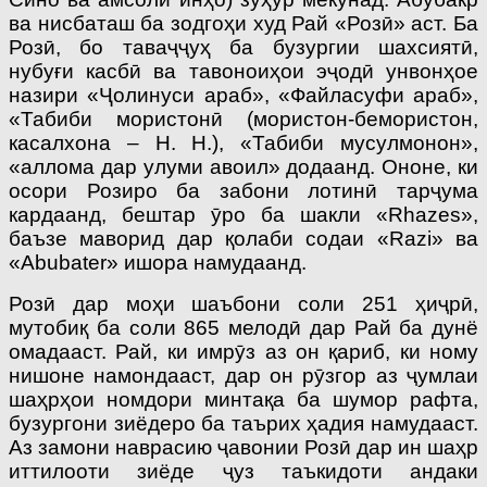
ва нисбаташ ба зодгоҳи худ Рай «Розӣ» аст. Ба
Розӣ, бо таваҷҷуҳ ба бузургии шахсиятӣ,
нубуғи касбӣ ва тавоноиҳои эҷодӣ унвонҳое
назири «Ҷолинуси араб», «Файласуфи араб»,
«Табиби мористонӣ (мористон-бемористон,
касалхона – Н. Н.), «Табиби мусулмонон»,
«аллома дар улуми авоил» додаанд. Ононе, ки
осори Розиро ба забони лотинӣ тарҷума
кардаанд, бештар ӯро ба шакли «Rhazes»,
баъзе маворид дар қолаби содаи «Razi» ва
«Abubater» ишора намудаанд.
Розӣ дар моҳи шаъбони соли 251 ҳиҷрӣ,
мутобиқ ба соли 865 мелодӣ дар Рай ба дунё
омадааст. Рай, ки имрӯз аз он қариб, ки ному
нишоне намондааст, дар он рӯзгор аз ҷумлаи
шаҳрҳои номдори минтақа ба шумор рафта,
бузургони зиёдеро ба таърих ҳадия намудааст.
Аз замони наврасию ҷавонии Розӣ дар ин шаҳр
иттилооти зиёде ҷуз таъкидоти андаки