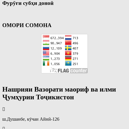
Фурӯғи субҳи доноӣ
ОМОРИ СОМОНА
Нашрияи Вазорати маориф ва илми
Ҷумҳурии Тоҷикистон
ш.Душанбе, кӯчаи Айнӣ-126