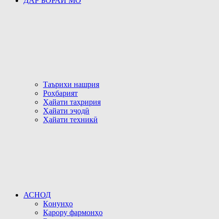
ДАР БОРАИ МО
Таърихи нашрия
Роҳбарият
Ҳайати таҳририя
Ҳайати эҷодӣ
Ҳайати техникӣ
АСНОД
Қонунҳо
Қарору фармонҳо