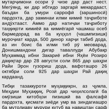
мутарҷимони осори ӯ чизе дар даст нест.
Мегӯянд, ки дар ибтидо заргарӣ мекардааст,
баъдан ба умури саррофӣ (заршиносӣ)
пардохта, дар заминаи илми кимиё таҷриботе
андӯхтааст. Аммо дар натиҷаи таҷриботу
таҳқиқоти кимиёӣ ва кимиёгарӣ чашмаш осеб
бармедорад ва ба куҳҳол (чашмпизишк)
муроҷиат карда, 500 динор харҷи табиб дода,
аз ин боис ба илми тиб рӯ меоварад.
Донишмандони дигар таваллуди Абубакр
Муҳаммад ибни Закариё ибни Яҳёи Розиро
дақиқтар дар 28 августи соли 865 дар шаҳри
Райи Эрон гузориш дода, вафоташро 26
октябри соли 925 дар шаҳри Рай дақиқ
кардаанд.
Тибқи тазаккуроти муҳаққиқон, аз ҷумла,
Меҳдии Муҳаққиқ, Розӣ дар чиҳил­солагӣ ба
омӯзиши китобҳои пизишкӣ ва фалсафӣ
пардохта, қисмати зиёди умр ва зиндагиашро
ба мутолиаву мурури кутуб ва навиштан сарф