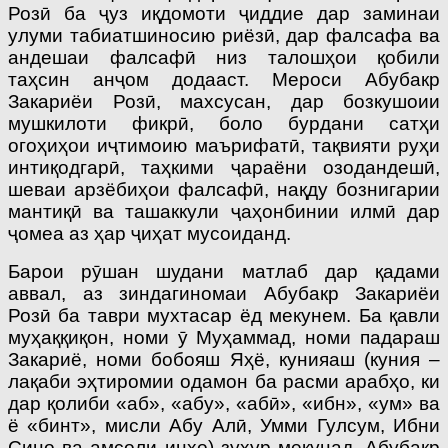
Розӣ ба ҷуз иқдомоти ҷиддие дар заминаи
улуми табиатшиносию риёзӣ, дар фалсафа ва
андешаи фалсафӣ низ талошҳои қобили
таҳсин анҷом додааст. Мероси Абубакр
Закариёи Розӣ, махсусан, дар бозкушоии
мушкилоти фикрӣ, боло бурдани сатҳи
огоҳиҳои иҷтимоию маърифатӣ, тақ­вияти руҳи
интиқодгарӣ, таҳ­кими ҷараёни озодандешӣ,
шеваи арзёбиҳои фалсафӣ, нақду бознигарии
мантиқӣ ва ташаккули ҷаҳонбинии илмӣ дар
ҷомеа аз ҳар ҷиҳат мусоиданд.
Барои рӯшан шудани матлаб дар қадами
аввал, аз зиндагиномаи Абубакр Закариёи
Розӣ ба таври мухтасар ёд мекунем. Ба қавли
муҳаққиқон, номи ӯ Муҳаммад, номи падараш
Закариё, номи бобояш Яҳё, кунияаш (куния –
лақаби эҳтиромии одамон ба расми арабҳо, ки
дар қолиби «аб», «абу», «абӣ», «ибн», «ум» ва
ё «бинт», мисли Абу Алӣ, Умми Гулсум, Ибни
Сино ва амсоли инҳо) зуҳур мекунад. Абубакр