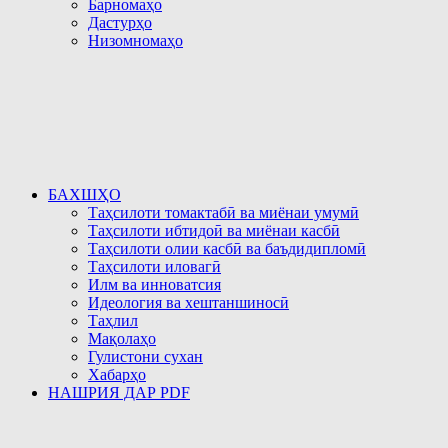
Барномаҳо
Дастурҳо
Низомномаҳо
БАХШҲО
Таҳсилоти томактабӣ ва миёнаи умумӣ
Таҳсилоти ибтидоӣ ва миёнаи касбӣ
Таҳсилоти олии касбӣ ва баъдидипломӣ
Таҳсилоти иловагӣ
Илм ва инноватсия
Идеология ва хештаншиносӣ
Таҳлил
Мақолаҳо
Гулистони сухан
Хабарҳо
НАШРИЯ ДАР PDF