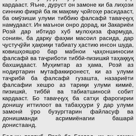
кардааст. Яъне, дуруст он замоне ки ба лиҳози
синнию фикрӣ ба як мақому ҷойгоҳе расидааст,
ба омӯзиши улуми тиббию фалсафӣ таваҷҷуҳ
намудааст. Ин маънои онро дорад, ки Закариёи
Розӣ дар ибтидо хуб мулоҳиза фармуда,
сониян, ба дарку фаҳми масоил расида, дар
ҷустуҷӯйи ҳақоиқи табиату ҳастию инсон шуда,
ковишҳояшро бар мабнои ҷаҳоншиносии
фалсафӣ ва таҷриботи тиббӣ-пизишкӣ таҳаққуқ
бахшидааст. Муҳимтар аз ҳама, Розӣ аз
нодиртарин мутафаккиронест, ки аз улуми
таҷрибӣ ба фалсафӣ гузашта, назариёти
фалсафии хешро аз тариқи улуми кимиё,
пизишкӣ, тиббӣ ва табиатшиносӣ собит
кардааст. Бо таваҷҷуҳ ба сатҳи фарогирии
донишу иттилоот ва табаҳҳури ӯ дар улуми
замонӣ ӯро бузургтарин файласуф ва
донишманди асримиёнагии башарӣ
донистаанд.