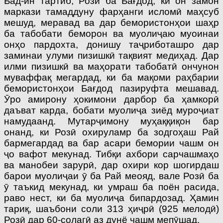
Бад-ин тартиб, Розӣ ба Бағдод, ки он замон
маркази тамаддуну фарҳанги исломӣ маҳсуб
мешуд, меравад ва дар бемористонҳои шаҳр
ба табобати беморон ва муолиҷаю муоинаи
онҳо пардохта, донишу таҷриботашро дар
заминаи улуми пизишкӣ тақвият медиҳад. Дар
илми пизишкӣ ва маҳорати табобатӣ ончунон
муваффақ мегардад, ки ба мақоми раҳбарии
бемористонҳои Бағдод пазируфта мешавад.
Ӯро амирону ҳокимони дарбор ба ҳамкорӣ
даъват карда, бобати муолиҷа зиёд муроҷиат
намудаанд. Мутарҷимону муҳаққиқон бар
онанд, ки Розӣ охируламр ба зодгоҳаш Рай
бармегардад ва бар асари бемории чашм он
ҷо вафот мекунад. Тибқи ахбори сарчашмаҳо
ва манобеи зарурӣ, дар охири кор шогирдаш
барои муолиҷаи ӯ ба Рай меояд, вале Розӣ ба
ӯ таъкид мекунад, ки умраш ба поён расида,
раво нест, ки ба муолиҷа бипардозад. Ҳамин
тариқ, шаъбони соли 313 ҳиҷрӣ (925 мелодӣ)
Розӣ дар 60-солагӣ аз дунё чашм мепӯшад.