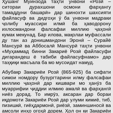
Ҳушанг Муинзода таҳти унвони «Розӣ –
ситораи дурахшони осмони фарҳангу
тамаддуни башарӣ» дар шинохти шахсияти
файласуф ва дидгоҳи ӯ ба унвони мадраки
ҷолибу муассири илмӣ ба ҳаводорону
ихлосмандони фалсафаи миллию ҷаҳонӣ
кумак мекунад. Бар илова, мақолаи муфассали
ду тан аз донишмандони Эронӣ – Сурайё
Мансурӣ ва Аббосалӣ Мансурӣ таҳти унвони
«Муҳаммад бинни Закариё Розӣ файласуфи
дигарандеш ё табиби файласуфнамо» дар
таҳқиқи масъала ба мо мусоидат намуд.
Абубакр Закариёи Розӣ (865-925) ба сифати
симои номдору бузургтарини илму фалсафаи
миллию ҷаҳонӣ дар кишвари мо ҳанӯз ба
муаррифии ҷиддии илмию амалӣ ва фарҳангӣ
ниёз дорад. То имрӯз, аксаран дар бораи
иқдомоти Закариёи Розӣ дар улуми кимиё, тиб,
пизишкӣ, гиёҳдармонӣ, риёзӣ, заминшиносӣ ва
амсоли инҳо огоҳӣ дорем. Ҳол он ки Закариёи