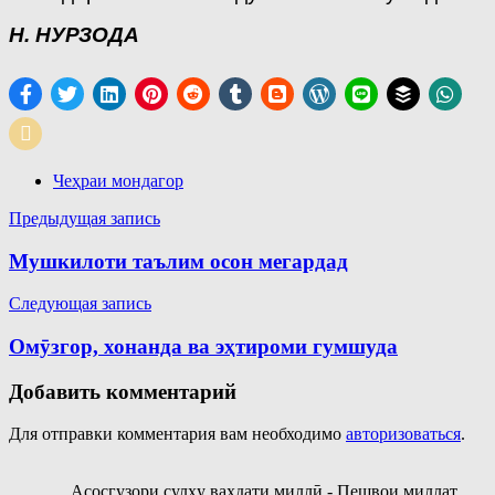
Н. НУРЗОДА
Чеҳраи мондагор
Навигация
Предыдущая запись
по
Мушкилоти таълим осон мегардад
записям
Следующая запись
Омӯзгор, хонанда ва эҳтироми гумшуда
Добавить комментарий
Для отправки комментария вам необходимо
авторизоваться
.
Асосгузори сулҳу ваҳдати миллӣ - Пешвои миллат,