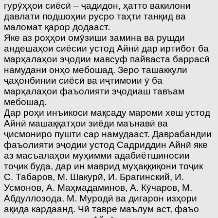
гурӯҳҳои сиёсӣ – ҷадидон, ҳатто вакилони
давлати подшоҳии русро таҳти танқид ва
маломат қарор додааст.
Яке аз роҳҳои омӯзиши замина ва рушди
андешаҳои сиёсии устод Айнӣ дар иртибот ба
марҳалаҳои эҷодии мавсуф пайваста баррасӣ
намудани онҳо мебошад. Зеро ташаккули
ҷаҳонбинии сиёсӣ ва иҷтимоии ӯ ба
марҳалаҳои фаъолияти эҷодиаш тавъам
мебошад.
Дар роҳи инъикоси мақсаду мароми хеш устод
Айнӣ машаққатҳои зиёди маънавӣ ва
ҷисмониро пушти сар намудааст. Даврабандии
фаъолияти эҷодии устод Садриддин Айнӣ яке
аз масъалаҳои муҳимми адабиётшиносии
тоҷик буда, дар ин маврид муҳаққиқони тоҷик
С. Табаров, М. Шакурӣ, И. Брагинский, И.
Усмонов, А. Маҳмадаминов, А. Кӯчаров, М.
Абдуллозода, М. Муродӣ ва дигарон изҳори
ақида кардаанд. Чӣ тавре маълум аст, фаъо