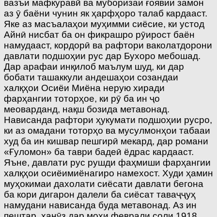
вазъи мафкуравӣ ва муборизаи ғоявии замон
аз ӯ баёни чунин як ҳарфҳоро талаб кардааст.
Яке аз масъалаҳои муҳимми сиёсие, ки устод
Айнӣ нисбат ба он фикрашро рӯирост баён
намудааст, кордорӣ ва рафтори ваколатдорони
давлати подшоҳии рус дар Бухоро мебошад.
Дар арафаи инқилоб маълум шуд, ки дар
бобати ташаккули андешаҳои созандаи
халқҳои Осиёи Миёна нерую хиради
фарҳангии тоторҳое, ки рӯ ба ин ҷо
меоварданд, нақш бозида метавонад.
Нависанда рафтори ҳукумати подшоҳии русро,
ки аз омадани тоторҳо ва мусулмонҳои табааи
худ ба ин кишвар пешгирӣ мекард, дар романи
«Ғуломон» ба таври бадеӣ ёдрас кардааст.
Яъне, давлати рус рушди фаҳмиши фарҳангии
халқҳои осиёимиёнагиро намехост. Худи ҳамин
муҳокимаи дахолати сиёсати давлати бегона
ба кори дигарон далели ба сиёсат таваҷҷуҳ
намудани нависанда буда метавонад. Аз ин
пештар, ҳанӯз дар моҳи феврали соли 1918