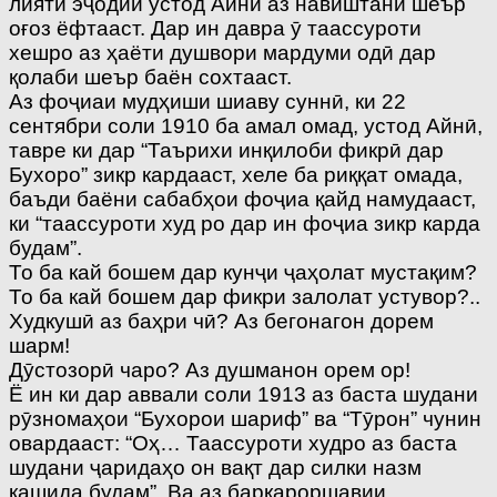
лияти эҷодии устод Айнӣ аз навиштани шеър
оғоз ёфтааст. Дар ин давра ӯ таассуроти
хешро аз ҳаёти душвори мардуми одӣ дар
қолаби шеър баён сохтааст.
Аз фоҷиаи мудҳиши шиаву суннӣ, ки 22
сентябри соли 1910 ба амал омад, устод Айнӣ,
тавре ки дар “Таърихи инқилоби фикрӣ дар
Бухоро” зикр кардааст, хеле ба риққат омада,
баъди баёни сабабҳои фоҷиа қайд намудааст,
ки “таассуроти худ ро дар ин фоҷиа зикр карда
будам”.
То ба кай бошем дар кунҷи ҷаҳолат мустақим?
То ба кай бошем дар фикри залолат устувор?..
Худкушӣ аз баҳри чӣ? Аз бегонагон дорем
шарм!
Дӯстозорӣ чаро? Аз душманон орем ор!
Ё ин ки дар аввали соли 1913 аз баста шудани
рӯзномаҳои “Бухорои шариф” ва “Тӯрон” чунин
овардааст: “Оҳ… Таассуроти худро аз баста
шудани ҷаридаҳо он вақт дар силки назм
кашида будам”. Ва аз барқароршавии