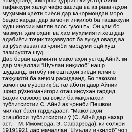
намудаанд: «Марши ҳуррият»­и устод Айнӣ
тафаккури халқи ҷафокашида ва аз равандҳои
муҳимми ҳаёти сиёсӣ дар канормондаи моро
бедор карда, дар замони инқилоб ба ташаккули
худшиносии миллӣ асос гузошт». Он ҳам бо
мазмун, ҳам оҳанг ва ҳам муҳимияти хеш дар
адабиёти тоҷик таҳаввулот ба вуҷуд овард ва
аз рӯзи аввал аз ҷониби мардуми одӣ хуш
пазируфта шуд.
Дар бораи аҳамияти мақолаҳои устод Айнӣ, ки
дар маҷаллаи “Шуълаи инқилоб” нашр
шудаанд, китобу нигоштаҳои зиёди илмию
таҳқиқотӣ ба анҷом расидаанд. Бо тақозои
замон ва мувофиқ ба талаботи давр Айнии
шоир рӯзноманигори оташинсухан гардид.
Баҳои сазовор ва воқеӣ ба мақолаҳои
публитсистии С. Айнӣ аз ҷониби Пешвои
миллат баён гардидааст: “Мақолаҳои
оташбори публитсистии ӯ (С. Айнӣ дар назар
аст. – М. Имомзода, Э. Сафарзода), ки солҳои
1919­1921 дар маҷаллаи “Шуълаи инқилоб” чоп