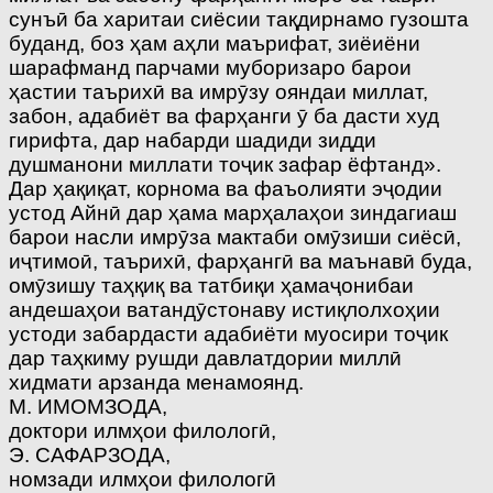
сунъӣ ба харитаи сиёсии тақдирнамо гузошта
буданд, боз ҳам аҳли маърифат, зиёиёни
шарафманд парчами муборизаро барои
ҳастии таърихӣ ва имрӯзу ояндаи миллат,
забон, адабиёт ва фарҳанги ӯ ба дасти худ
гирифта, дар набарди шадиди зидди
душманони миллати тоҷик зафар ёфтанд».
Дар ҳақиқат, корнома ва фаъолияти эҷодии
устод Айнӣ дар ҳама марҳалаҳои зиндагиаш
барои насли имрӯза мактаби омӯзиши сиёсӣ,
иҷтимоӣ, таърихӣ, фарҳангӣ ва маънавӣ буда,
омӯзишу таҳқиқ ва татбиқи ҳамаҷонибаи
андешаҳои ватандӯстонаву истиқлолхоҳии
устоди забардасти адабиёти муосири тоҷик
дар таҳкиму рушди давлатдории миллӣ
хидмати арзанда менамоянд.
М. ИМОМЗОДА,
доктори илмҳои филологӣ,
Э. САФАРЗОДА,
номзади илмҳои филологӣ