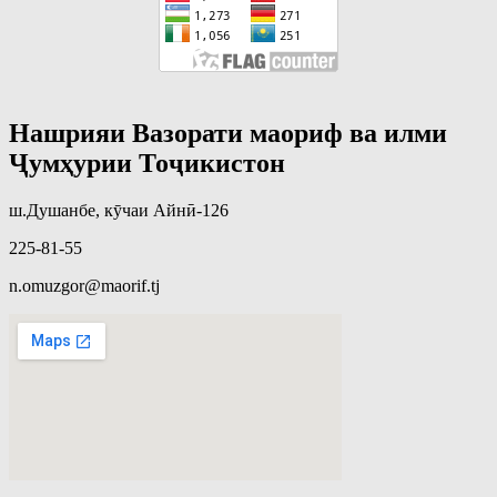
Нашрияи Вазорати маориф ва илми
Ҷумҳурии Тоҷикистон
ш.Душанбе, кӯчаи Айнӣ-126
225-81-55
n.omuzgor@maorif.tj