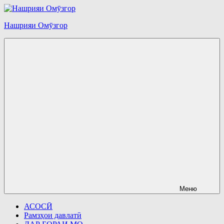
Перейти
к
Нашрияи Омӯзгор
содержимому
Меню
АСОСӢ
Рамзҳои давлатӣ