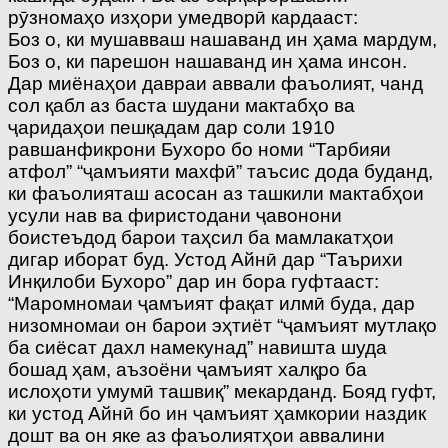
рӯзномаҳо изҳори умедворӣ кардааст:
Боз о, ки мушавваш нашаванд ин ҳама мардум,
Боз о, ки парешон нашаванд ин ҳама инсон.
Дар миёнаҳои давраи аввали фаъолият, чанд
сол қабл аз баста шудани мактабҳо ва
ҷаридаҳои пешқадам дар соли 1910
равшанфикрони Бухоро бо номи “Тарбияи
атфол” “ҷамъияти махфӣ” таъсис дода буданд,
ки фаъолияташ асосан аз ташкили мактабҳои
усули нав ва фиристодани ҷавонони
боистеъдод барои таҳсил ба мамлакатҳои
дигар иборат буд. Устод Айнӣ дар “Таърихи
Инқилоби Бухоро” дар ин бора гуфтааст:
“Маромномаи ҷамъият фақат илмӣ буда, дар
низомномаи он барои эҳтиёт “ҷамъият мутлақо
ба сиёсат дахл намекунад” навишта шуда
бошад ҳам, аъзоёни ҷамъият халқро ба
ислоҳоти умумӣ ташвиқ” мекарданд. Бояд гуфт,
ки устод Айнӣ бо ин ҷамъият ҳамкории наздик
дошт ва он яке аз фаъолиятҳои аввалини