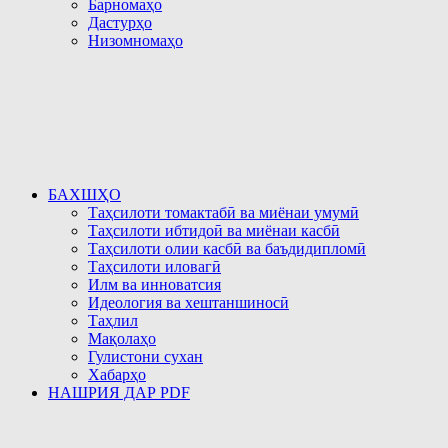
Барномаҳо
Дастурҳо
Низомномаҳо
БАХШҲО
Таҳсилоти томактабӣ ва миёнаи умумӣ
Таҳсилоти ибтидоӣ ва миёнаи касбӣ
Таҳсилоти олии касбӣ ва баъдидипломӣ
Таҳсилоти иловагӣ
Илм ва инноватсия
Идеология ва хештаншиносӣ
Таҳлил
Мақолаҳо
Гулистони сухан
Хабарҳо
НАШРИЯ ДАР PDF