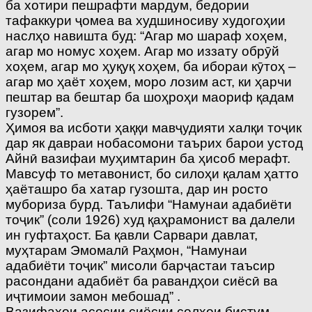
ба хотири пешрафти мардум, бедории
тафаккури ҷомеа ва худшиносиву худогоҳии
наслҳо навишта буд: “Агар мо шараф хоҳем,
агар мо номус хоҳем. Агар мо иззату обрӯй
хоҳем, агар мо ҳуқуқ хоҳем, ба ибораи кӯтоҳ –
агар мо ҳаёт хоҳем, моро лозим аст, ки ҳарчи
пештар ва бештар ба шоҳроҳи маориф қадам
гузорем”.
Ҳимоя ва исботи ҳаққи мавҷудияти халқи тоҷик
дар як давраи нобасомони таърих барои устод
Айнӣ вазифаи муҳимтарин ба ҳисоб мерафт.
Мавсуф то метавонист, бо силоҳи қалам ҳатто
ҳаёташро ба хатар гузошта, дар ин росто
мубориза бурд. Таълифи “Намунаи адабиёти
тоҷик” (соли 1926) худ қаҳрамонист ва далели
ин гуфтаҳост. Ба қавли Сарвари давлат,
муҳтарам Эмомалӣ Раҳмон, “Намунаи
адабиёти тоҷик” мисоли барҷастаи таъсир
расондани адабиёт ба равандҳои сиёсӣ ва
иҷтимоии замон мебошад” .
Вазифаҳои асосии сиёсии солҳои бистум –