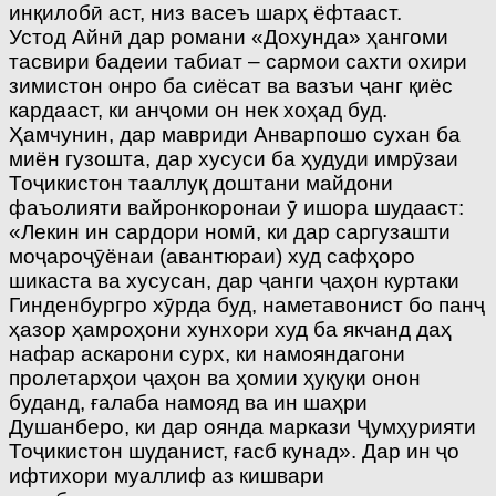
инқилобӣ аст, низ васеъ шарҳ ёфтааст.
Устод Айнӣ дар романи «Дохунда» ҳангоми
тасвири бадеии табиат – сармои сахти охири
зимистон онро ба сиёсат ва вазъи ҷанг қиёс
кардааст, ки анҷоми он нек хоҳад буд.
Ҳамчунин, дар мавриди Анварпошо сухан ба
миён гузошта, дар хусуси ба ҳудуди имрӯзаи
Тоҷикистон тааллуқ доштани майдони
фаъолияти вайронкоронаи ӯ ишора шудааст:
«Лекин ин сардори номӣ, ки дар саргузашти
моҷароҷӯёнаи (авантюраи) худ сафҳоро
шикаста ва хусусан, дар ҷанги ҷаҳон куртаки
Гинденбургро хӯрда буд, наметавонист бо панҷ
ҳазор ҳамроҳони хунхори худ ба якчанд даҳ
нафар аскарони сурх, ки намояндагони
пролетарҳои ҷаҳон ва ҳомии ҳуқуқи онон
буданд, ғалаба намояд ва ин шаҳри
Душанберо, ки дар оянда маркази Ҷумҳурияти
Тоҷикистон шуданист, ғасб кунад». Дар ин ҷо
ифтихори муаллиф аз кишвари