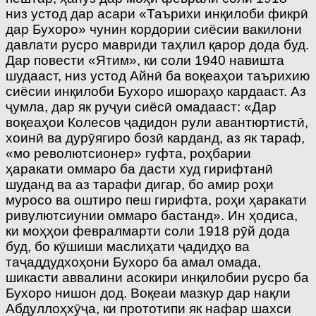
низ устод дар асари «Таърихи инқилоби фикрӣ
дар Бухоро» чунин кордории сиёсии вакилони
давлати русро мавриди таҳлил қарор дода буд.
Дар повести «Ятим», ки соли 1940 навишта
шудааст, низ устод Айнӣ ба воқеаҳои таърихию
сиёсии инқилоби Бухоро ишораҳо кардааст. Аз
ҷумла, дар як руҷуи сиёсӣ омадааст: «Дар
воқеаҳои Колесов ҷадидон рули авантюртистӣ,
хоинӣ ва дурӯягиро бозӣ карданд, аз як тараф,
«мо револютсионер» гуфта, роҳбарии
ҳаракати оммаро ба дасти худ гирифтанӣ
шуданд ва аз тарафи дигар, бо амир роҳи
муросо ва оштиро пеш гирифта, роҳи ҳаракати
ривулютсиунии оммаро бастанд». Ин ҳодиса,
ки моҳҳои феврал­марти соли 1918 рӯй дода
буд, бо кӯшиши маслиҳати ҷадидҳо ва
таҷаддудхоҳони Бухоро ба амал омада,
шикасти аввалини асокири инқилобии русро ба
Бухоро нишон дод. Воқеаи мазкур дар нақли
Абдуллоҳхӯҷа, ки прототипи як нафар шахси