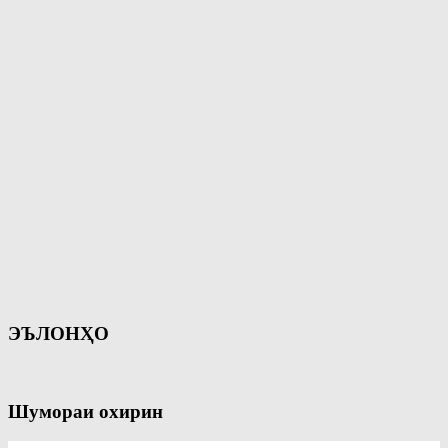
ЭЪЛОНҲО
Шумораи охирин