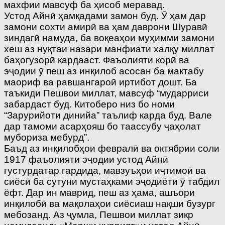
махфии мавсуф ба ҳисоб меравад.
Устод Айнӣ ҳамқадами замон буд. Ӯ ҳам дар
замони сохти амирӣ ва ҳам даврони Шуравӣ
зиндагӣ намуда, ба воқеаҳои муҳимми замони
хеш аз нуқтаи назари манфиати халқу миллат
баҳогузорӣ кардааст. Фаъолияти корӣ ва
эҷодии ӯ пеш аз инқилоб асосан ба мактабу
маориф ва равшангароӣ иртибот дошт. Ба
таъкиди Пешвои миллат, мавсуф “мударриси
забардаст буд. Китоберо низ бо номи
“Зарурийоти динийа” таълиф карда буд. Вале
дар тамоми асарҳояш бо таассубу ҷаҳолат
мубориза мебурд”.
Баъд аз инқилобҳои февралӣ ва октябрии соли
1917 фаъолияти эҷодии устод Айнӣ
густурдатар гардида, мавзуъҳои иҷтимоӣ ва
сиёсӣ ба сутуни мустаҳками эҷодиёти ӯ табдил
ёфт. Дар ин маврид, пеш аз ҳама, ашъори
инқилобӣ ва мақолаҳои сиёсиаш нақши бузург
мебозанд. Аз ҷумла, Пешвои миллат зикр