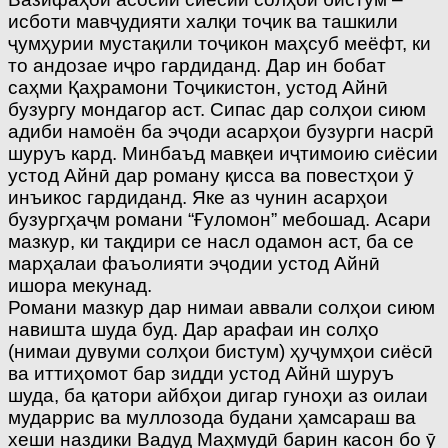
исботи мавҷудияти халқи тоҷик ва ташкили
ҷумҳурии мустақили тоҷикон маҳсуб меёфт, ки
то андозае иҷро гардиданд. Дар ин бобат
саҳми Қаҳрамони Тоҷикистон, устод Айнӣ
бузургу мондагор аст. Сипас дар солҳои сиюм
адиби намоён ба эҷоди асарҳои бузурги насрӣ
шуруъ кард. Минбаъд мавқеи иҷтимоию сиёсии
устод Айнӣ дар роману қисса ва повестҳои ӯ
инъикос гардиданд. Яке аз чунин асарҳои
бузургҳаҷм романи “Ғуломон” мебошад. Асари
мазкур, ки тақдири се насл одамон аст, ба се
марҳалаи фаъолияти эҷодии устод Айнӣ
ишора мекунад.
Романи мазкур дар нимаи аввали солҳои сиюм
навишта шуда буд. Дар арафаи ин солҳо
(нимаи дувуми солҳои бистум) ҳуҷумҳои сиёсӣ
ва иттиҳомот бар зидди устод Айнӣ шуруъ
шуда, ба қатори айбҳои дигар гуноҳи аз оилаи
мударрис ва муллозода будани ҳамсараш ва
хеши наздики Вадуд Маҳмудӣ барин касон бо ӯ