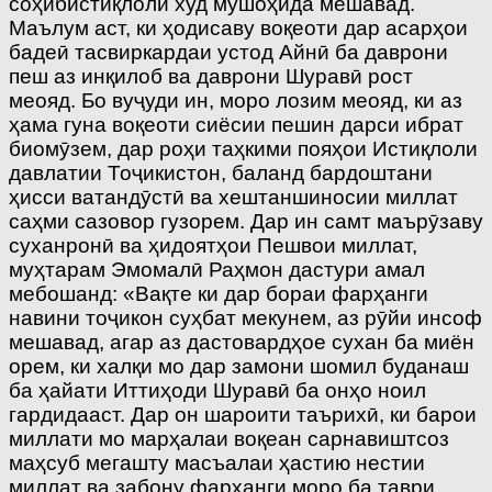
соҳибистиқлоли худ мушоҳида мешавад.
Маълум аст, ки ҳодисаву воқеоти дар асарҳои
бадеӣ тасвиркардаи устод Айнӣ ба даврони
пеш аз инқилоб ва даврони Шуравӣ рост
меояд. Бо вуҷуди ин, моро лозим меояд, ки аз
ҳама гуна воқеоти сиёсии пешин дарси ибрат
биомӯзем, дар роҳи таҳкими пояҳои Истиқлоли
давлатии Тоҷикистон, баланд бардоштани
ҳисси ватандӯстӣ ва хештаншиносии миллат
саҳми сазовор гузорем. Дар ин самт маърӯзаву
суханронӣ ва ҳидоятҳои Пешвои миллат,
муҳтарам Эмомалӣ Раҳмон дастури амал
мебошанд: «Вақте ки дар бораи фарҳанги
навини тоҷикон суҳбат мекунем, аз рӯйи инсоф
мешавад, агар аз дастовардҳое сухан ба миён
орем, ки халқи мо дар замони шомил буданаш
ба ҳайати Иттиҳоди Шуравӣ ба онҳо ноил
гардидааст. Дар он шароити таърихӣ, ки барои
миллати мо марҳалаи воқеан сарнавиштсоз
маҳсуб мегашту масъалаи ҳастию нестии
миллат ва забону фарҳанги моро ба таври