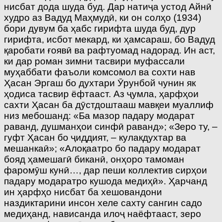
нисбат дода шуда буд. Дар натиҷа устод Айнӣ
худро аз Вадуд Маҳмудӣ, ки он солҳо (1934)
бори дувум ба ҳабс гирифта шуда буд, дур
гирифта, исбот мекард, ки ҳамсараш, бо Вадуд
қаробати ғоявӣ ва рафтуомад надорад. Ин аст,
ки дар роман зимни тасвири муфассали
муҳаббати фаъоли комсомол ва сохти нав
Ҳасан Эргаш бо духтари Ӯрунбой чунин як
ҳодиса тасвир ёфтааст. Аз ҷумла, ҳарфҳои
сахти Ҳасан ба дӯстдоштааш мавқеи муаллиф
низ мебошанд: «Ба мазор падару модарат
раванд, душманҳои синфӣ раванд»; «Зеро ту, –
гуфт Ҳасан бо ҷиддият, – кулакдухтар ва
мешанкаӣ»; «Алоқаатро бо падару модарат
бояд ҳамешагӣ биканӣ, онҳоро тамоман
фаромӯш кунӣ…, дар пеши коллектив сирҳои
падару модаратро кушода медиҳӣ». Ҳарчанд
ин ҳарфҳо нисбат ба хешовандони
наздиктарини инсон хеле сахту сангин садо
медиҳанд, нависанда илоҷ наёфтааст, зеро