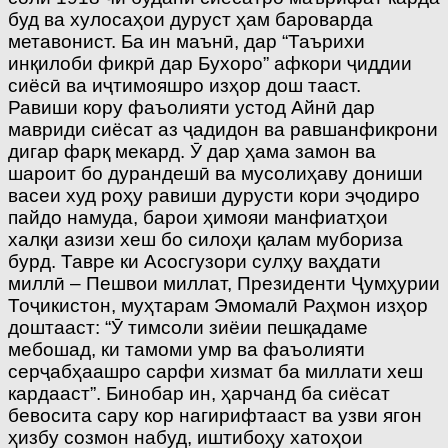
буд ва хулосаҳои дуруст ҳам бароварда
метавонист. Ба ин маънӣ, дар “Таърихи
инқилоби фикрӣ дар Бухоро” афкори ҷиддии
сиёсӣ ва иҷтимояшро изҳор дош тааст.
Равиши кору фаъолияти устод Айнӣ дар
мавриди сиёсат аз ҷадидон ва равшанфикрони
дигар фарқ мекард. Ӯ дар ҳама замон ва
шароит бо дурандешӣ ва мусолиҳаву дониши
васеи худ роҳу равиши дурусти кори эҷодиро
пайдо намуда, барои ҳимояи манфиатҳои
халқи азизи хеш бо силоҳи қалам мубориза
бурд. Тавре ки Асосгузори сулҳу ваҳдати
миллӣ – Пешвои миллат, Президенти Ҷумҳурии
Тоҷикистон, муҳтарам Эмомалӣ Раҳмон изҳор
доштааст: “Ӯ тимсоли зиёии пешқадаме
мебошад, ки тамоми умр ва фаъолияти
серҷабҳаашро сарфи хизмат ба миллати хеш
кардааст”. Бинобар ин, ҳарчанд ба сиёсат
бевосита сару кор нагирифтааст ва узви ягон
ҳизбу созмон набуд, иштибоҳу хатоҳои