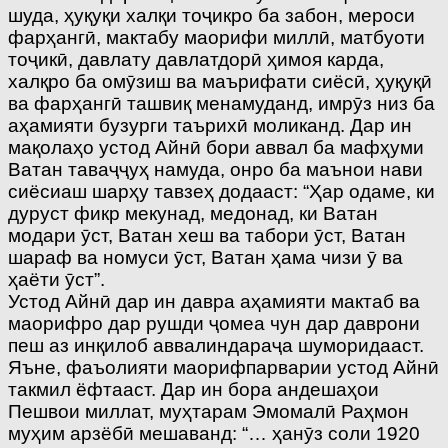
шуда, ҳуқуқи халқи тоҷикро ба забон, мероси
фарҳангӣ, мактабу маорифи миллӣ, матбуоти
тоҷикӣ, давлату давлатдорӣ ҳимоя карда,
халқро ба омӯзиш ва маърифати сиёсӣ, ҳуқуқӣ
ва фарҳангӣ ташвиқ менамуданд, имрӯз низ ба
аҳамияти бузурги таърихӣ моликанд. Дар ин
мақолаҳо устод Айнӣ бори аввал ба мафҳуми
Ватан таваҷҷуҳ намуда, онро ба маънои нави
сиёсиаш шарҳу тавзеҳ додааст: “Ҳар одаме, ки
дуруст фикр мекунад, медонад, ки Ватан
модари ӯст, Ватан хеш ва табори ӯст, Ватан
шараф ва номуси ӯст, Ватан ҳама чизи ӯ ва
ҳаёти ӯст”.
Устод Айнӣ дар ин давра аҳамияти мактаб ва
маорифро дар рушди ҷомеа чун дар даврони
пеш аз инқилоб аввалиндараҷа шуморидааст.
Яъне, фаъолияти маорифпарварии устод Айнӣ
такмил ёфтааст. Дар ин бора андешаҳои
Пешвои миллат, муҳтарам Эмомалӣ Раҳмон
муҳим арзёбӣ мешаванд: “… ҳанӯз соли 1920