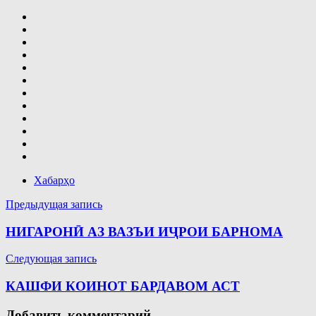
Хабарҳо
Навигация
Предыдущая запись
по
НИГАРОНӢ АЗ ВАЗЪИ ИҶРОИ БАРНОМА
записям
Следующая запись
КАШФИ КОИНОТ БАРДАВОМ АСТ
Добавить комментарий