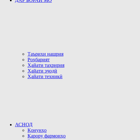
ДАР БОРАИ МО
Таърихи нашрия
Роҳбарият
Ҳайати таҳририя
Ҳайати эҷодӣ
Ҳайати техникӣ
АСНОД
Қонунҳо
Қарору фармонҳо