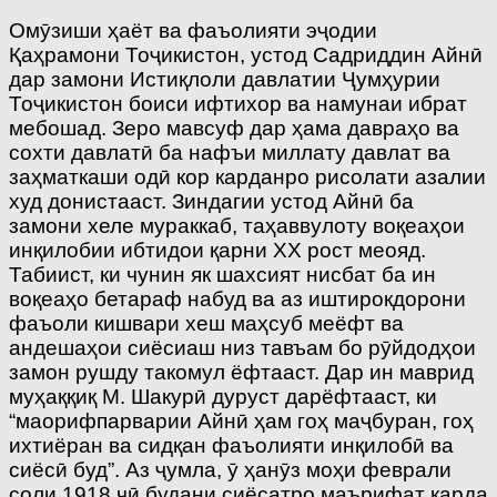
Омӯзиши ҳаёт ва фаъолияти эҷодии
Қаҳрамони Тоҷикистон, устод Садриддин Айнӣ
дар замони Истиқлоли давлатии Ҷумҳурии
Тоҷикистон боиси ифтихор ва намунаи ибрат
мебошад. Зеро мавсуф дар ҳама давраҳо ва
сохти давлатӣ ба нафъи миллату давлат ва
заҳматкаши одӣ кор карданро рисолати азалии
худ донистааст. Зиндагии устод Айнӣ ба
замони хеле мураккаб, таҳаввулоту воқеаҳои
инқилобии ибтидои қарни ХХ рост меояд.
Табиист, ки чунин як шахсият нисбат ба ин
воқеаҳо бетараф набуд ва аз иштирокдорони
фаъоли кишвари хеш маҳсуб меёфт ва
андешаҳои сиёсиаш низ тавъам бо рӯйдодҳои
замон рушду такомул ёфтааст. Дар ин маврид
муҳаққиқ М. Шакурӣ дуруст дарёфтааст, ки
“маорифпарварии Айнӣ ҳам гоҳ маҷбуран, гоҳ
ихтиёран ва сидқан фаъолияти инқилобӣ ва
сиёсӣ буд”. Аз ҷумла, ӯ ҳанӯз моҳи феврали
соли 1918 чӣ будани сиёсатро маърифат карда