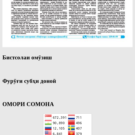
Бистсолаи омӯзиш
Фурӯғи субҳи доноӣ
ОМОРИ СОМОНА