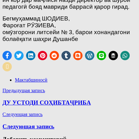
педагогӣ бояд мавриди баррасӣ қарор гирад.
Бегмуҳаммад ШОДИЕВ,
Фароғат РӮЗИЕВА,
омӯзгорони литсейи № 3, барои хонандагони
болаёқати шаҳри Душанбе
Мактабшиносӣ
Навигация
Предыдущая запись
по
ДУ УСТОДИ СОҲИБТАҶРИБА
записям
Следующая запись
Следующая запись