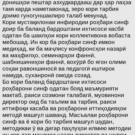
донишҳои пештар азхудкардааш дар ҳар лаҳза
такя карда наметавонад, зеро кори тарбия
доимо гуногуншаклиро талаб мекунад.
Кори мустақилонаи инфиродии роҳбари синф
доир ба баланд бардоштани ихтисоси касбӣ
одатан ба шаклҳои кори коллективона вобаста
мебошад. Ин кор ба роҳбари синф имкон
медиҳад, ки ба маҷлису конфронсҳои назарӣ
ва маҳфилҳо, семинарҳои фаннӣ,
шабнишиниҳои фаннӣ, вохӯрӣ бо ягон олими
соҳаи равоншиносӣ ва педагогӣ иштирок
намуда, суханронӣ омода созад.
Бо кори баланд бардоштани ихтисоси
роҳбарони синф одатан бояд маъмурияти
мактаб, раиси созмони талабагӣ, муовинони
директор оид ба таълим ва тарбия, раиси
иттифоқи касаба ва роҳбарони иттиҳодияҳои
методӣ машғул шаванд. Масъалаи роҳбарони
синф ва ё кори бо тарбия машғул шудан,
методикаи ӯ ва дигар паҳлуҳои илмию методии
ин кор дар маҷлиси назди директор ва шурои