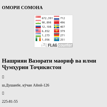
ОМОРИ СОМОНА
Нашрияи Вазорати маориф ва илми
Ҷумҳурии Тоҷикистон
ш.Душанбе, кӯчаи Айнӣ-126
225-81-55