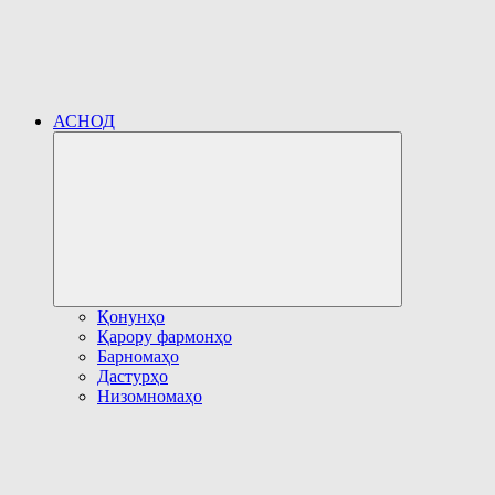
АСНОД
Развернуть
дочернее
меню
Қонунҳо
Қарору фармонҳо
Барномаҳо
Дастурҳо
Низомномаҳо