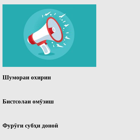
Шумораи охирин
Бистсолаи омӯзиш
Фурӯғи субҳи доноӣ