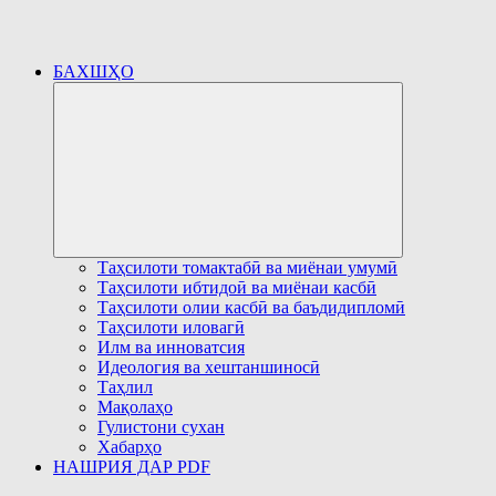
БАХШҲО
Развернуть
дочернее
меню
Таҳсилоти томактабӣ ва миёнаи умумӣ
Таҳсилоти ибтидоӣ ва миёнаи касбӣ
Таҳсилоти олии касбӣ ва баъдидипломӣ
Таҳсилоти иловагӣ
Илм ва инноватсия
Идеология ва хештаншиносӣ
Таҳлил
Мақолаҳо
Гулистони сухан
Хабарҳо
НАШРИЯ ДАР PDF