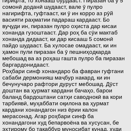
гирифта, то хонааш бурдааст. Пиразан ба ӯ 5
сомонӣ доданӣ шудааст, вале ӯ пулро
нагирифта, гуфтааст, ки ӯ ин корро аз рӯй
васияти раҳматии падараш кардааст. Бо
вуҷуди ин, пиразан пулро оҳиста дар кисаи
хонанда гузоштааст. Дар роҳ ба сӯи мактаб
хонанда дидааст, ки дар кисааш 5 сомонӣ
пайдо шудааст. Ба хулосае омадааст, ки ин
ҳамон пули пиразан ба ӯ пешниҳодкарда
мебошад ва аз роҳаш гашта пулро ба пиразан
баргардонидааст.
Роҳбари синф хонандаро ба фавран гуфтани
сабаби дермонияш маҷбур накард, ки ин
бечунучаро рафтори дуруст мебошад. Дӯст
доштан ва ҳурмат кардани бачаҳо, барои
баланд бардоштани сатҳи саводнокӣ ва кори
тарбиявӣ, муҳаббати оқилона ва ҳурмат
кардани хонандагон низ ёрии калон
мерасонад. Агар роҳбари синф ба
хонандагони худ бепарвоёна ва хусусан, бе
эҳтирому бо такаббур муносибат кунад, худи