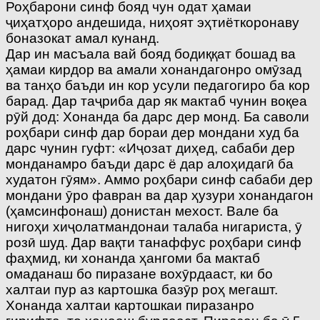
Роҳбарони синф бояд чун одат ҳамаи
ҷиҳатҳоро андешида, ниҳоят эҳтиёткоронаву
боназокат амал кунанд.
Дар ин масъала вай бояд бодиққат бошад ва
ҳамаи кирдор ва амали хонандагонро омӯзад
ва танҳо баъди ин кор усули педагогиро ба кор
барад. Дар таҷриба дар як мактаб чунин воқеа
рӯй дод: Хонанда ба дарс дер монд. Ба саволи
роҳбари синф дар бораи дер мондани худ ба
дарс чунин гуфт: «Иҷозат диҳед, сабаби дер
монданамро баъди дарс ё дар алоҳидагӣ ба
худатон гӯям». Аммо роҳбари синф сабаби дер
мондани ӯро фавран ва дар ҳузури хонандагон
(ҳамсинфонаш) донистан мехост. Вале ба
нигоҳи хиҷолатмандонаи талаба нигариста, ӯ
розӣ шуд. Дар вақти танаффус роҳбари синф
фаҳмид, ки хонанда ҳангоми ба мактаб
омаданаш бо пиразане вохӯрдааст, ки бо
халтаи пур аз картошка базӯр роҳ мегашт.
Хонанда халтаи картошкаи пиразанро