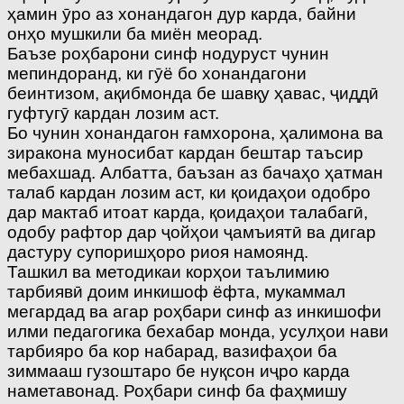
ҳамин ӯро аз хонандагон дур карда, байни
онҳо мушкили ба миён меорад.
Баъзе роҳбарони синф нодуруст чунин
мепиндоранд, ки гӯё бо хонандагони
беинтизом, ақибмонда бе шавқу ҳавас, ҷиддӣ
гуфтугӯ кардан лозим аст.
Бо чунин хонандагон ғамхорона, ҳалимона ва
зиракона муносибат кардан бештар таъсир
мебахшад. Албатта, баъзан аз бачаҳо ҳатман
талаб кардан лозим аст, ки қоидаҳои одобро
дар мактаб итоат карда, қоидаҳои талабагӣ,
одобу рафтор дар ҷойҳои ҷамъиятӣ ва дигар
дастуру супоришҳоро риоя намоянд.
Ташкил ва методикаи корҳои таълимию
тарбиявӣ доим инкишоф ёфта, мукаммал
мегардад ва агар роҳбари синф аз инкишофи
илми педагогика бехабар монда, усулҳои нави
тарбияро ба кор набарад, вазифаҳои ба
зиммааш гузоштаро бе нуқсон иҷро карда
наметавонад. Роҳбари синф ба фаҳмишу