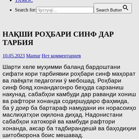
ТАМОС
Search for:
Search Button
НАҚШИ РОҲБАРИ СИНФ ДАР
ТАРБИЯ
10.05.2023
Mamur
Нет комментариев
Шарти хеле муҳимми баланд бардоштани
сифати кори тарбиявии роҳбари синф маҳорат
ва лаёқати педагогии ӯ мебошад. Роҳбари
синф бояд хонандагонро беҳуда сарзаниш
накунад. сабабҳои камбуди дар раванди хониш
ва рафтори хонанда содиршударо фаҳмида,
ба ӯ доир ба бартараф намудани ин норасоиҳо
маслиҳатҳои оқилона диҳад. Надонистани
сабабҳои хатокорӣ ва камбуди рафтори
хонанда, аксар ба тадбирандешӣ ва баҳодиҳии
шитобкорона боис мешавад.