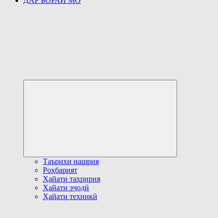
ДАР БОРАИ МО
Развернуть
дочернее
меню
Таърихи нашрия
Роҳбарият
Ҳайати таҳририя
Ҳайати эҷодӣ
Ҳайати техникӣ