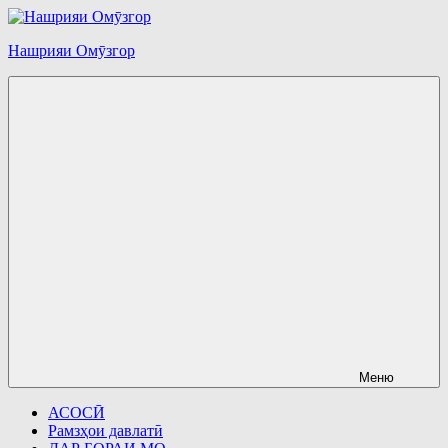
Перейти
к
Нашрияи Омӯзгор
содержимому
Меню
АСОСӢ
Рамзҳои давлатӣ