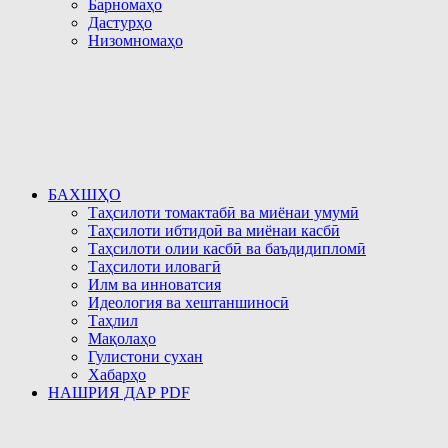
Барномаҳо
Дастурҳо
Низомномаҳо
БАХШҲО
Таҳсилоти томактабӣ ва миёнаи умумӣ
Таҳсилоти ибтидоӣ ва миёнаи касбӣ
Таҳсилоти олии касбӣ ва баъдидипломӣ
Таҳсилоти иловагӣ
Илм ва инноватсия
Идеология ва хештаншиносӣ
Таҳлил
Мақолаҳо
Гулистони сухан
Хабарҳо
НАШРИЯ ДАР PDF