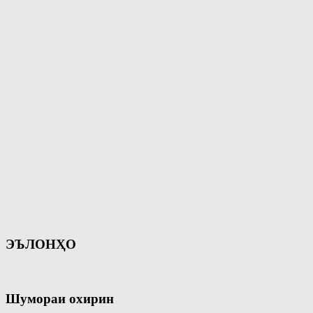
ЭЪЛОНҲО
Шумораи охирин