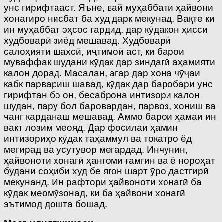
унс гирифтааст. Яъне, вай муҳаббати ҳайвони
хонагиро нисбат ба худ дарк мекунад. Вақте ки
ин муҳаббат эҳсос гардид, дар кӯдакон ҳисси
худбоварӣ зиёд мешавад. Худбоварӣ
салоҳияти шахсӣ, иҷтимоӣ аст, ки барои
муваффак шудани кӯдак дар зиндагӣ аҳамияти
калон дорад. Масалан, агар дар хона чӯҷаи
кабк парвариш шавад, кӯдак дар баробари унс
гирифтан бо он, бесаброна интизори калон
шудан, пару бол баровардан, парвоз, хониш ва
чанг карданаш мешавад. Аммо барои ҳамаи ин
вакт лозим меояд. Дар фосилаи ҳамин
интизориҳо кӯдак таҳаммул ва токатро ёд
мегирад ва усутувор мегардад. Инчунин,
ҳайвоноти хонагӣ ҳангоми ғамгин ва ё нороҳат
будани соҳиби худ бе ягон шарт ӯро дастгирӣ
мекунанд. Ин рафтори ҳайвоноти хонагӣ ба
кӯдак меомӯзонад, ки ба ҳайвони хонагӣ
эътимод дошта бошад.