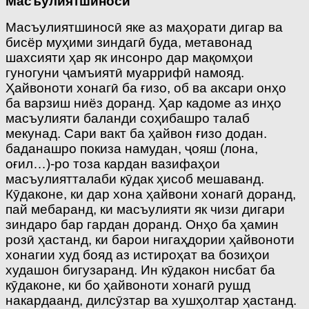
Масъулиятшиноси
Масъулиятшиносӣ яке аз маҳорати дигар ва
бисёр муҳими зиндагӣ буда, метавонад
шахсияти ҳар як инсонро дар мақомҳои
гуногуни ҷамъиятӣ муаррифӣ намояд.
Ҳайвоноти хонагӣ ба ғизо, об ва аксари онҳо
ба варзиш ниёз доранд. Ҳар кадоме аз инҳо
масъулияти баланди соҳибашро талаб
мекунад. Сари вакт ба ҳайвон ғизо додан.
баданашро покиза намудан, ҷояш (лона,
оғил…)-ро тоза кардан вазифаҳои
масъулиятталаби кӯдак ҳисоб мешаванд.
Кӯдаконе, ки дар хона ҳайвони хонагӣ доранд,
пай мебаранд, ки масъулияти як чизи дигари
зиндаро бар гардан доранд. Онҳо ба ҳамин
розӣ ҳастанд, ки барои нигаҳдории ҳайвоноти
хонагии худ бояд аз истироҳат ва бозиҳои
худашон бигузаранд. Ин кӯдакон нисбат ба
кӯдаконе, ки бо ҳайвоноти хонагӣ рушд
накардаанд, дилсӯзтар ва хушҳолтар ҳастанд.