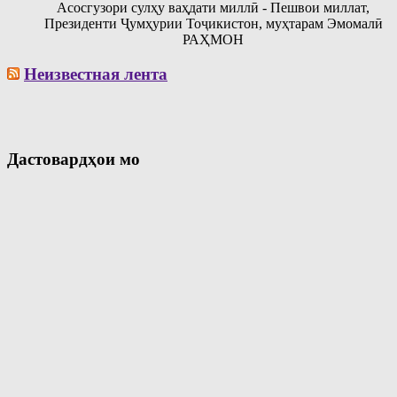
Асосгузори сулҳу ваҳдати миллӣ - Пешвои миллат,
Президенти Ҷумҳурии Тоҷикистон, муҳтарам Эмомалӣ
РАҲМОН
Неизвестная лента
Дастовардҳои мо