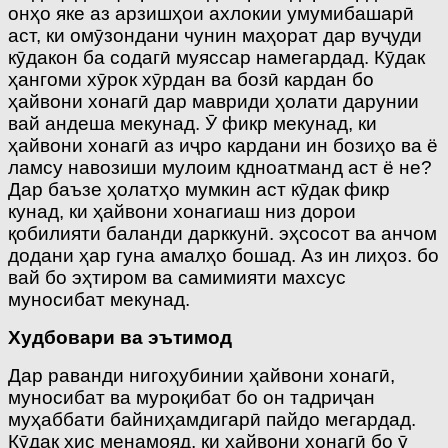
онҳо яке аз арзишҳои ахлокии умумибашарӣ
аст, ки омӯзондани чунин маҳорат дар вуҷуди
кӯдакон ба содагӣ муяссар намегардад. Кӯдак
ҳангоми хӯрок хӯрдан ва бозӣ кардан бо
ҳайвони хонагӣ дар мавриди ҳолати дарунии
вай андеша мекунад. Ӯ фикр мекунад, ки
ҳайвони хонагӣ аз иҷро кардани ин бозиҳо ва ё
ламсу навозиши мулоим кдноатманд аст ё не?
Дар баъзе ҳолатҳо мумкин аст кӯдак фикр
кунад, ки ҳайвони хонагиаш низ дорои
қобилияти баланди дарккунӣ. эҳсосот ва анчом
додани ҳар гуна амалҳо бошад. Аз ин лиҳоз. бо
вай бо эҳтиром ва самимияти махсус
муносибат мекунад.
Худбовари ва эътимод
Дар раванди нигоҳубинии ҳайвони хонагӣ,
муносибат ва муроқибат бо он тадриҷан
муҳаббати байниҳамдигарӣ пайдо мегардад.
Кӯдак ҳис менамояд, ки ҳайвони хонагӣ бо ӯ