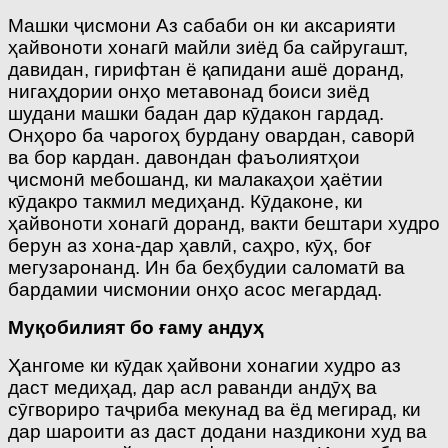
Машки ҷисмони Аз сабаби он ки аксарияти
ҳайвоноти хонагӣ майли зиёд ба сайругашт,
давидан, гирифтан ё қапидани ашё доранд,
нигаҳдории онҳо метавонад боиси зиёд
шудани машки бадан дар кӯдакон гардад.
Онҳоро ба чарогоҳ бурдану овардан, саворӣ
ва бор кардан. давондан фаъолиятҳои
ҷисмонӣ мебошанд, ки малакаҳои ҳаётии
кӯдакро такмил медиҳанд. Кӯдаконе, ки
ҳайвоноти хонагӣ доранд, вакти бештари худро
берун аз хона-дар ҳавлӣ, саҳро, кӯҳ, боғ
мегузаронанд. Ин ба беҳбудии саломатӣ ва
бардамии чисмонии онҳо асос мегардад.
Му
қ
обилият бо
ғ
аму
анду
ҳ
Ҳангоме ки кӯдак ҳайвони хонагии худро аз
даст медиҳад, дар асл раванди андӯҳ ва
сӯгвориро таҷриба мекунад ва ёд мегирад, ки
дар шароити аз даст додани наздикони худ ва