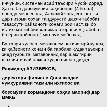
инчунин. системаи асаб таъсири мусбӣ дорад.
Ҳатто ба дарозумрии соҳибонаш (4-5 сол)
оварда мерасонад. Аллакай чанд сол аст, ки
дар низоми соҳаи тандурустӣ шакли табобат
тавассути ҳайвоноти хонагӣ роич аст, ки бо
истилоҳи тиббии «анималотерапия» (табобат
бо ёрии ҳайвонот) маълум мебошад.
Ба таври хулоса. метавонем натичагирӣ кунем,
ки ҳайвоноти хонагӣ ба тарбияи кӯдак таъсири
зиёд гузошта, метавонанд дар шаклгирии
шахсияти вай накши худро нишон диҳад.
Ра
ҳ
имдод
АЗИЗБЕКОВ
,
директори
филиали
Донишкадаи
чум
ҳ
уриявии
такмили
ихтисос
ва
бозом
ӯ
зии
кормандони
со
ҳ
аи
маориф
дар
ВМКБ