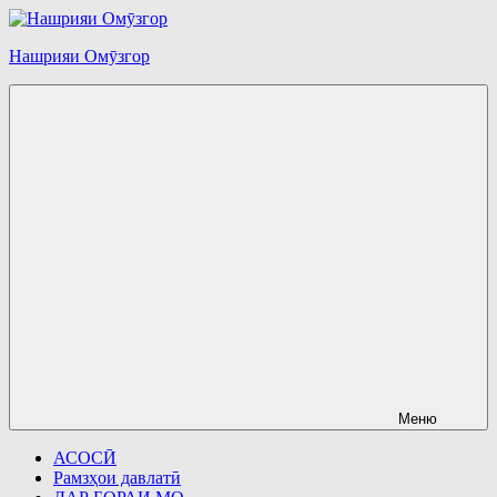
Перейти
к
Нашрияи Омӯзгор
содержимому
Меню
АСОСӢ
Рамзҳои давлатӣ