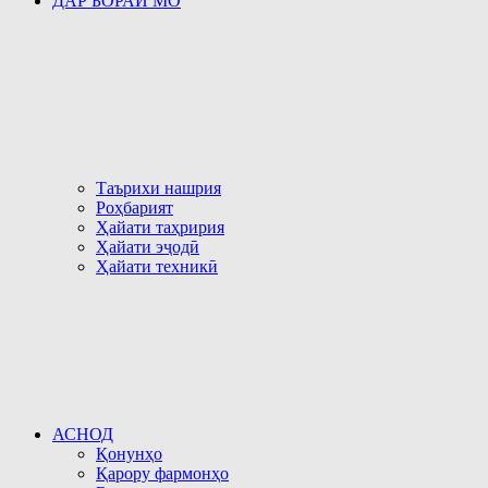
ДАР БОРАИ МО
Таърихи нашрия
Роҳбарият
Ҳайати таҳририя
Ҳайати эҷодӣ
Ҳайати техникӣ
АСНОД
Қонунҳо
Қарору фармонҳо