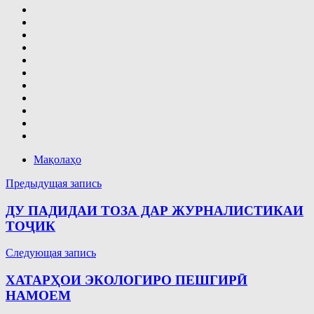
Мақолаҳо
Навигация
Предыдущая запись
по
ДУ ПАДИДАИ ТОЗА ДАР ЖУРНАЛИСТИКАИ
записям
ТОҶИК
Следующая запись
ХАТАРҲОИ ЭКОЛОГИРО ПЕШГИРӢ
НАМОЕМ