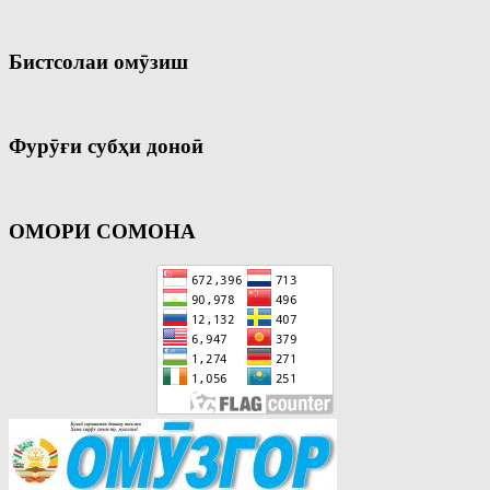
Бистсолаи омӯзиш
Фурӯғи субҳи доноӣ
ОМОРИ СОМОНА