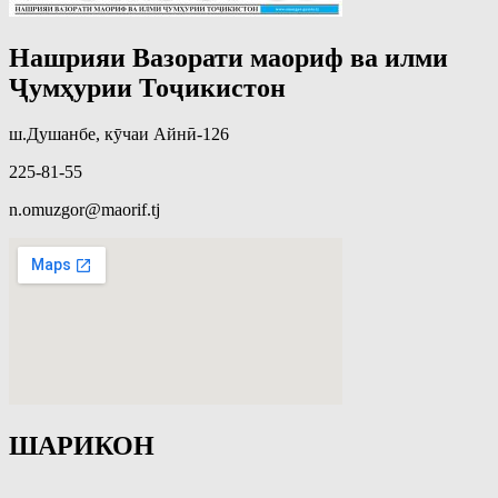
Нашрияи Вазорати маориф ва илми
Ҷумҳурии Тоҷикистон
ш.Душанбе, кӯчаи Айнӣ-126
225-81-55
n.omuzgor@maorif.tj
ШАРИКОН