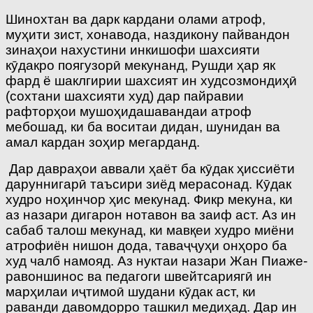
Шинохтан ва дарк кардани олами атроф,
муҳити зист, хонавода, наздикону пайвандон
зинаҳои нахустини инкишофи шахсияти
кӯдакро поягузорӣ мекунанд, Рушди ҳар як
фард ё шаклгирии шахсият ин худсозмондиҳӣ
(сохтани шахсияти худ) дар пайравии
рафторҳои мушоҳидашавандаи атроф
мебошад, ки ба воситаи дидан, шунидан ва
амал кардан зоҳир мегарданд.
Дар давраҳои аввали ҳаёт ба кӯдак ҳиссиёти
даруннигарӣ таъсири зиёд мерасонад. Кӯдак
худро ноҳинчор ҳис мекунад. Фикр мекуна, ки
аз назари дигарон нотавон ва заиф аст. Аз ин
сабаб талош мекунад, ки мавқеи худро миёни
атрофиён нишон дода, таваҷҷуҳи онҳоро ба
худ чалб намояд. Аз нуктаи назари Жан Пиаже-
равоншинос ва педагоги швейтсариягӣ ин
марҳилаи иҷтимоӣ шудани кӯдак аст, ки
раванди давомдорро ташкил медиҳад. Дар ин