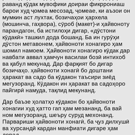
раванд кӯдак мувофики доираи фикррониаш
барои худ ҷомеа месозад, ҷомеае, ки аъзои он
мумкин аст лухтак, бозичаҳои ҳархела
(мошинча, гаҳвора), сӯроб (макет)-и ҳайвоноту
парандагон, ба истилоҳи дигар, «дӯстони
кӯдакӣ» ташкил дода бошанд. Ба ин гурӯҳи
дӯстон метавонем, ҳайвоноти хонагиро ҳам
шомил намоем. Ҳайвоноти хонагиро кӯдак дар
навбати аввал ҳамчун василаи бозӣ интихоб
ва қабул мекунад. Дар фарқият бо дигар
бозичаҳо. ҳайвоноти хонагӣ бо доштани
ҳаракат ва садо ба кӯдакон таъсири зиёд
мегузоранд. Кӯдакон ин ҳаракат ва садоҳоро
пайгирӣ намуда, тақлид мекунанд.
Дар баъзе ҳолатҳо кӯдакон бо ҳайвоноти
хонагии худ ҳатто гап ҳам мезананд, ба вай
ном мегузоранд, шеъру суруд мехонанд.
Парвариши ҳайвоноти хонагӣ, ба ҷуз дилхушӣ
ва хурсандӣ кардан манфиати дигаре ҳам
дорад.