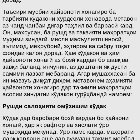
Таъсири мусбии ҳайвоноти хонагиро ба
тарбияти кӯдакони хурдсоли хонавода метавон
аз чанд ҷанбаи дигар таҳлил ва баррасӣ кард.
Он, махсусан, ба рушд ва таквияти маҳоратҳои
муҳими зиндагӣ. мисли масъулиятшиносӣ,
эътимод, меҳрубонӣ, эҳтиром ва сабру тоқат
фоидаи калон дорад. Ҳам кӯдакон ва ҳам
ҳайвоноти хонагӣ аз бозӣ кардан бо шавқ ва
завқи баланд, инчунин, аз доштани як дӯсти
самимӣ лаззат мебаранд. Агар мушаххасан ба
ин мавзуъ диққат диҳем, метавонем аҳамияти
ҳайвоноти хонагиро дар такмили маҳоратҳои
асосии зиндагии кӯдакон гурӯҳбандӣ намоем:
Рушди сало
ҳ
ияти
ом
ӯ
зишии
к
ӯ
дак
Кӯдак дар баробари бозӣ кардан бо ҳайвони
хонагӣ, ҳар як рафтор ва хислати ӯро
мушоҳида мекунад. Ӯро ламс карда, маҳорати
дарк кардани ашё дар вуҷудаш такмил меёбад,