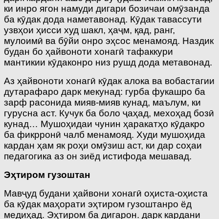
ки инро ягон намуди дигари бозичаи омӯзанда
ба кӯдак дода наметавонад. Кӯдак тавассути
узвҳои ҳисси худ шакл, ҳаҷм, қад, ранг,
мулоимӣ ва бӯйи онро эҳсос менамояд. Наздик
будан бо ҳайвоноти хонагӣ тафаккури
мантикии кӯдаконро низ рушд дода метавонад.
Аз ҳайвоноти хонагӣ кӯдак алока ва вобастагии
дутарафаро дарк мекунад: гурба фукашро ба
зарф расонида мияв-мияв кунад, маълум, ки
гурусна аст. Кучук ба боло ҷаҳад, мехоҳад бозӣ
кунад… Мушоҳидаи чунин ҳаракатҳо кӯдакро
ба фикрронӣ чалб менамояд. Худи мушоҳида
кардан ҳам як роҳи омӯзиш аст, ки дар соҳаи
педагогика аз он зиёд истифода мешавад.
Э
ҳ
тиром
гузоштан
Мавҷуд будани ҳайвони хонагӣ оҳиста-оҳиста
ба кӯдак маҳорати эҳтиром гузоштанро ёд
медиҳад. Эҳтиром ба дигарон. дарк кардани