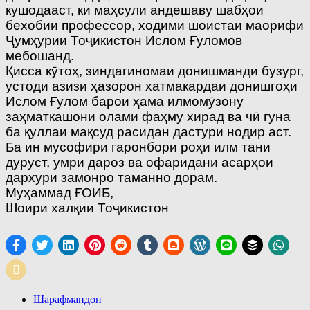
кушодааст, ки маҳсули андешаву шабҳои
бехобии профессор, ходими шоистаи маорифи
Ҷумҳурии Тоҷикистон Ислом Ғуломов
мебошанд.
Қисса кӯтоҳ, зиндагиномаи донишманди бузург,
устоди азизи ҳазорон хатмакардаи донишгоҳи
Ислом Ғулом барои ҳама илмомӯзону
заҳматкашони олами фаҳму хирад ва чӣ гуна
ба қуллаи мақсуд расидан дастури нодир аст.
Ба ин мусофири гаронбори роҳи илм тани
дуруст, умри дароз ва офаридани асарҳои
дархури замонро таманно дорам.
Муҳаммад ҒОИБ,
Шоири халқии Тоҷикистон
Шарафмандон