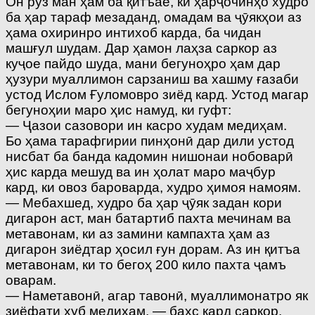
Он рӯз ман ҳам ба қитъае, ки ҳарҷочинҳо худро
ба ҳар тараф мезаданд, омадам ва ҷӯякҳои аз
ҳама охиринро интихоб карда, ба чидан
машғул шудам. Дар ҳамон лаҳза саркор аз
куҷое пайдо шуда, мани бегуноҳро ҳам дар
ҳузури муаллимон сарзаниш ва хашму ғазаби
устод Ислом Ғуломовро зиёд кард. Устод магар
бегуноҳии маро ҳис намуд, ки гуфт:
— Ҷазои сазовори ин касро худам медиҳам.
Бо ҳама тарафгирии пинҳонӣ дар дили устод
нисбат ба банда кадомин нишонаи нобоварӣ
ҳис карда мешуд ва ин ҳолат маро маҷбур
кард, ки овоз бароварда, худро ҳимоя намоям.
— Мебахшед, худро ба ҳар ҷӯяк задан кори
дигарон аст, ман батартиб пахта мечинам ва
метавонам, ки аз замини кампахта ҳам аз
дигарон зиёдтар ҳосил ғун дорам. Аз ин қитъа
метавонам, ки то бегоҳ 200 кило пахта ҷамъ
оварам.
— Наметавонӣ, агар тавонӣ, муаллимонатро як
зиёфати хуб медиҳам, — баҳс кард саркор.