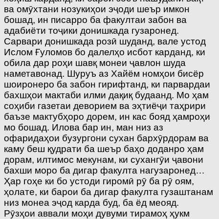
ва омӯхтани нозукиҳои эҷоди шеър имкон
бошад, ин писарро ба факултаи забон ва
адабиёти тоҷики донишкада гузаронед.
Сарвари донишкада розӣ шуданд, вале устод
Ислом Ғуломов бо далелҳо исбот карданд, ки
обила дар роҳи шавқ монеи ҷавлон шуда
наметавонад. Шуруъ аз Хайём номҳои бисёр
шоиронеро ба забон гирифтанд, ки парвардаи
бахшҳои мактаби илми дақиқ будаанд. Мо ҳам
соҳиби газетаи деворием ва эҳтиёҷи таҳрири
баъзе мактубҳоро дорем, ин кас бояд ҳамроҳи
мо бошад. Илова бар ин, ман низ аз
офаридаҳои бузургони сухан бархӯрдорам ва
каму беш қудрати ба шеър баҳо доданро ҳам
дорам, илтимос мекунам, ки сухангӯи ҷавони
бахши моро ба дигар факулта нагузаронед…
Ҳар гоҳе ки бо устоди гиромӣ рӯ ба рӯ оям,
ҳолате, ки барои ба дигар факулта гузаштанам
низ монеа эҷод карда буд, ба ёд меояд.
Рӯзҳои аввали моҳи дувуми тирамоҳ ҳукм