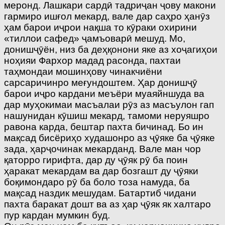
меронд. Лашкари сардӣ тадриҷан ҷову макони
гармиро ишғол мекард, вале дар саҳро ҳанӯз
ҳам барои иҷрои нақша то кӯраки охирини
«тиллои сафед» ҷамъоварӣ мешуд. Мо,
донишҷӯён, низ ба деҳқонони яке аз хоҷагиҳои
ноҳияи Фархор мадад расонда, пахтаи
таҳмондаи мошинҳову чинакчиёни
сарсаричинро меғундоштем. Ҳар донишҷӯ
барои иҷро кардани меъёри муаяйншуда ва
дар муҳокимаи масъалаи рӯз аз масъулон гап
нашунидан кӯшиш мекард, тамоми неруяшро
равона карда, бештар пахта бичинад. Бо ин
мақсад бисёриҳо худашонро аз ҷӯяке ба ҷӯяке
зада, ҳарҷочинак мекарданд. Вале ман чор
қаторро гирифта, дар ду ҷӯяк рӯ ба поин
ҳаракат мекардам ва дар бозгашт ду ҷӯяки
боқимондаро рӯ ба боло тоза намуда, ба
мақсад наздик мешудам. Батартиб чидани
пахта баракат дошт ва аз ҳар ҷӯяк як халтаро
пур кардан мумкин буд.