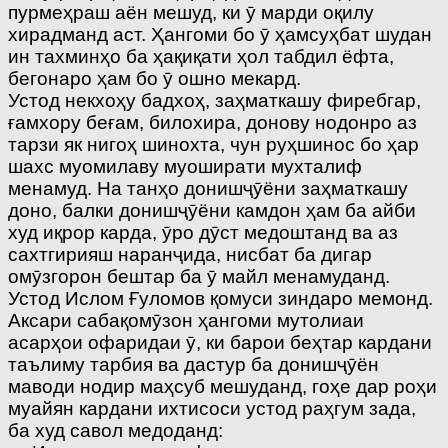
пурмеҳраш аён мешуд, ки ӯ марди оқилу
хирадманд аст. Ҳангоми бо ӯ ҳамсуҳбат шудан
ин тахминҳо ба ҳақиқати ҳол табдил ёфта,
бегонаро ҳам бо ӯ ошно мекард.
Устод некхоҳу бадхоҳ, заҳматкашу фиребгар,
ғамхору беғам, билохира, донову нодонро аз
тарзи як нигоҳ шинохта, чун руҳшинос бо ҳар
шахс муомилаву муоширати мухталиф
менамуд. На танҳо донишҷӯёни заҳматкашу
доно, балки донишҷӯёни камдон ҳам ба айби
худ иқрор карда, ӯро дӯст медоштанд ва аз
сахтгирияш наранҷида, нисбат ба дигар
омӯзгорон бештар ба ӯ майл менамуданд.
Устод Ислом Ғуломов қомуси зиндаро мемонд.
Аксари сабақомӯзон ҳангоми мутолиаи
асарҳои офаридаи ӯ, ки барои беҳтар кардани
таълиму тарбия ва дастур ба донишҷӯён
маводи нодир маҳсуб мешуданд, гоҳе дар роҳи
муайян кардани ихтисоси устод раҳгум зада,
ба худ савол медоданд: