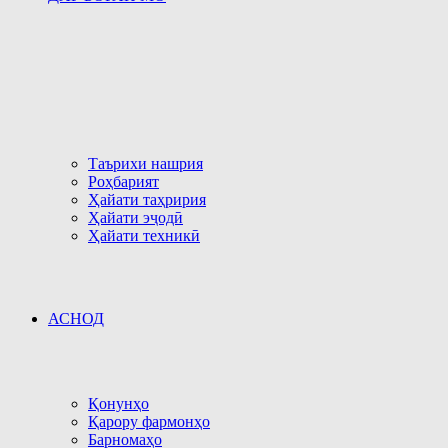
Таърихи нашрия
Роҳбарият
Ҳайати таҳририя
Ҳайати эҷодӣ
Ҳайати техникӣ
АСНОД
Қонунҳо
Қарору фармонҳо
Барномаҳо