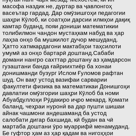
масофа наздик не, дуртар ва ҷавлонгоҳ
васеътар гардад. Дар омӯзишгоҳи педагогии
шаҳри Кӯлоб, ки соатҳои дарсии илмҳои дақиқ
камтар буданд, пояи дониши математикии
толибилмон чандон мустаҳкам набуд ва ҳар
лаҳза онҳо ба мушкилот дучор мешуданд.
Ҳатто хатмкардагони мактабҳои таҳсилоти
умумӣ аз онҳо бартарӣ доштанд.Сабаби
домани нангро сахттар доштану аз ҳамдарсон
гузаштани банда ғайриихтиёр ба хонаи
донишманди бузург Ислом Ғуломов рафтан
шуд. Он вақт устод вазифаи сарварии
факултети физика ва математикаи Донишгоҳи
давлатии омӯзгории шаҳри Кӯлоб ба номи
Абуабдуллоҳи Рӯдакиро иҷро мекард. Қомати
баланд, чеҳраи нуронӣ ва дар пушти шишаи
айнак чашмони андешаманд ба устод
салобати дигар бахшида, кӣ будан ва чӣ
мартаба доштани ӯро муаррифӣ менамуданд.
Бе гуфтор ҳам аз ҳар қадам ва нигоҳҳои