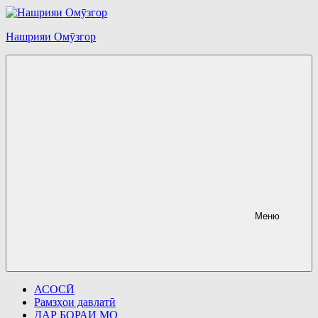
Перейти
к
содержимому
Нашрияи Омӯзгор
Меню
АСОСӢ
Рамзҳои давлатӣ
ДАР БОРАИ МО