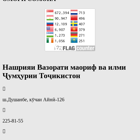
Нашрияи Вазорати маориф ва илми
Ҷумҳурии Тоҷикистон
ш.Душанбе, кӯчаи Айнӣ-126
225-81-55