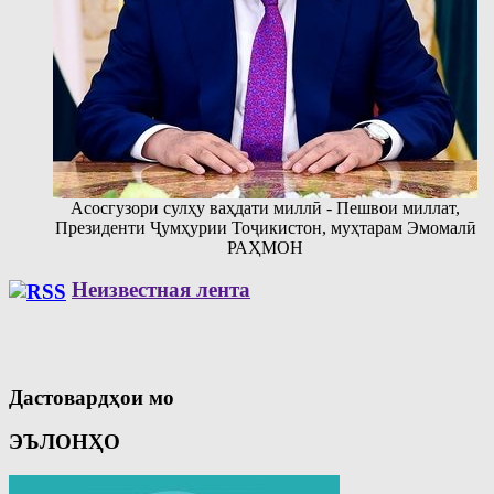
Асосгузори сулҳу ваҳдати миллӣ - Пешвои миллат,
Президенти Ҷумҳурии Тоҷикистон, муҳтарам Эмомалӣ
РАҲМОН
Неизвестная лента
Дастовардҳои мо
ЭЪЛОНҲО