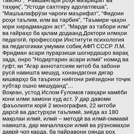
тавоно”, “Равшангари роҳи маърифат ва
таҳқиқ”, ”Устоди сахтгиру адолатпеша”,
“Машъалафрӯзи чароғи маърифат“, “Фидоии
роҳи таълим, илм ва тарбия”, “Таъмири ҷаҳон
кори хирадмандон аст”, “Марде аз табори илм”
ва ғайраҳо ба қалам додаанд.Доктори илмҳои
педагогӣ, профессори Институти психология
ва педагогикаи умумии собиқ АФП СССР Л.М.
Фридман асари пурарзиши шогирдашро варақ
зада, онро ”Нодиртарин асари илмӣ” номид ва
гуфт, ки “Агар аннотатсияи китоб ба забони
русӣ навишта мешуд, хонандагони дигар
кишварҳо ба таърихи ниёгони риёзидони тоҷик
хубтар ошно мешуданд”…
Воқеан, устод Ислом Ғуломов гавҳари камёби
кони илми замони худ аст. Ӯ дар давоми
фаъолияти корӣ 2 монография, 22 китоби
дарсӣ ва дастурҳои таълимӣ, зиёда аз 180
мақолаи илмӣ, илмӣ – методӣ ва илмӣ-оммавӣ
навишта, дар маҷаллаҳои илмӣ ва рӯзномаҳои
даврӣ чоп карда, ба пайравони оянда роҳ