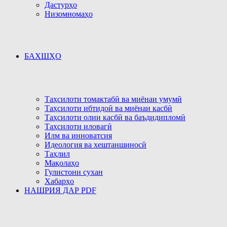
Дастурҳо
Низомномаҳо
БАХШҲО
Таҳсилоти томактабӣ ва миёнаи умумӣ
Таҳсилоти ибтидоӣ ва миёнаи касбӣ
Таҳсилоти олии касбӣ ва баъдидипломӣ
Таҳсилоти иловагӣ
Илм ва инноватсия
Идеология ва хештаншиносӣ
Таҳлил
Мақолаҳо
Гулистони сухан
Хабарҳо
НАШРИЯ ДАР PDF