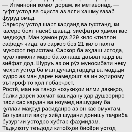
— Итминони комил дорам, ки метавонад, —
гуфт устод ва оҳиста аз аспи хашму ғазаб
фуруд омад.
Саркору устод шарт карданд ва гуфтанд, ки
касеро бохт насиб шавад, зиёфатро ҳамон кас
медиҳад. Ман ҳамон рӯз 229 кило «тиллои
сафед» чида, аз саркор боз 21 кило пахта
мукофот гирифтам. Саркор ба аҳдаш истода,
муаллимони маро ба хонааш даъват кард ва
зиёфат дод. Шуруъ аз он рӯз муносибати неку
меҳри устод ба ман дучанд гардид ва мадади
худро аз ман дареғ намедошт ва ин эҳтирому
эътироф то ҳол побарҷост.
Ростӣ, ман на танҳо нозукиҳои илми дақиқро,
балки дарси заҳмат кашидану ҳар душвориро
паси сар кардан ва ноумед нашудану ба
қуллаи мақсуд расиданро аз он кас омӯхтам.
Бо гузашти вақту зиёд шудани донишу таҷриба
бузургии устодро хубтар фаҳмидам.
Тадқиқоту теъдоди китобҳои бисёри устод