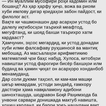
— Ин муаллим мусофири роҳи кадомин илм
бошанд? Аз ҳар ҳарфу ҳиҷо, вожа ва риояи
хуби имлову дигар қоидаҳои забон пайдост, ки
филолог аст.
Вақте ки чашмонашон дар асарҳои устод бо
далелу иқтибосҳои таърихӣ меафтод,
мегуфтанд, ки шояд бахши таърихро хатм
кардааст?
Ҳамчунин, эҳсос мегардид, ки устод донадаи
хуби илми фалсафаву руҳшиносӣ ва мантиқ
мебошад. Аз масъалаҳои арифметикию
математикӣ ҷои баҳс набуд. Хулоса, китобҳои
навиштаи устод фарогири бисёр бахшҳои илм
буданд ва ҳамин ҷиҳат он асарҳоро хонданбоб
менамуданд.
Дар соли дуюми таҳсил, ки кам-кам машқи
шеър мекардам, устоди зиндаёд, ғамхору
дастгири ҳама навқаламону адибони
шинохташуда, шодравон Боқӣ Раҳимзода ба
унвони сарвари донишкада мактуб навишта,
хоҳиш карданд, ки барои зоеъ нашудани вақт