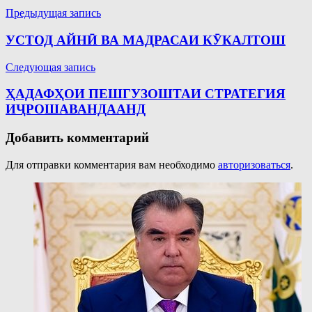
Навигация
Предыдущая запись
по
УСТОД АЙНӢ ВА МАДРАСАИ КӮКАЛТОШ
записям
Следующая запись
ҲАДАФҲОИ ПЕШГУЗОШТАИ СТРАТЕГИЯ
ИҶРОШАВАНДААНД
Добавить комментарий
Для отправки комментария вам необходимо
авторизоваться
.