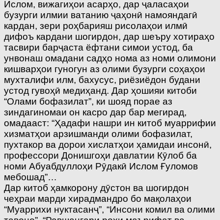
Ислом, вижагиҳои асарҳо, дар ҷаласаҳои
бузурги илмии ватанию ҷаҳонӣ намояндагӣ
кардан, зери роҳбарияш рисолаҳои илмӣ
дифоъ кардани шогирдон, дар шеъру хотираҳо
тасвири барҷаста ёфтани симои устод, ба
унвонаш омадани садҳо нома аз номи олимони
кишварҳои гуногун аз олими бузурги соҳаҳои
мухталифи илм, бахусус, риёзиёдон будани
устод гувоҳӣ медиҳанд. Дар ҳошияи китоби
“Олами бофазилат”, ки шояд порае аз
зиндагиномаи он касро дар бар мегирад,
омадааст: “Ҳадафи нашри ин китоб муаррифии
хизматҳои арзишманди олими бофазилат,
пухтакор ва дорои хислатҳои ҳамидаи инсонӣ,
профессори Донишгоҳи давлатии Кӯлоб ба
номи Абуабдуллоҳи Рӯдакӣ Ислом Ғуломов
мебошад”…
Дар китоб ҳамкорону дӯстон ва шогирдон
чеҳраи марди хирадмандро бо мақолаҳои
“Муаррихи нуктасанҷ”, “Инсони комил ва олими