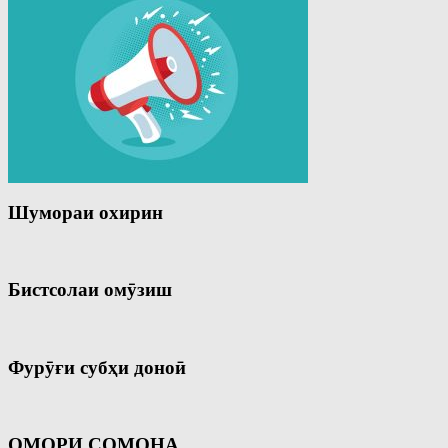
Шумораи охирин
Бистсолаи омӯзиш
Фурӯғи субҳи доноӣ
ОМОРИ СОМОНА