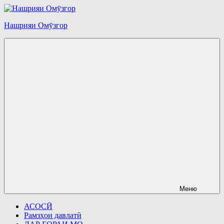
Перейти
к
Нашрияи Омӯзгор
содержимому
Меню
АСОСӢ
Рамзҳои давлатӣ