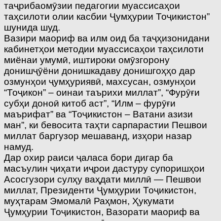
таҷрибаомӯзии педагогии муассисаҳои
таҳсилоти олии касбии Ҷумҳурии Тоҷикистон”
шунида шуд.
Вазири маориф ва илм оид ба таҷҳизонидани
кабинетҳои методии муассисаҳои таҳсилоти
миёнаи умумӣ, иштироки омӯзгорону
донишҷӯёни донишкадаву донишгоҳҳо дар
озмунҳои ҷумҳуриявӣ, махсусан, озмунҳои
“Тоҷикон” – оинаи таърихи миллат”, “Фурӯғи
субҳи доноӣ китоб аст”, “Илм – фурӯғи
маърифат” ва “Тоҷикистон – Ватани азизи
ман”, ки бевосита таҳти сарпарастии Пешвои
миллат баргузор мешаванд, изҳори назар
намуд.
Дар охир раиси ҷаласа бори дигар ба
масъулин ҷиҳати иҷрои дастуру супоришҳои
Асосгузори сулҳу ваҳдати миллӣ — Пешвои
миллат, Президенти Ҷумҳурии Тоҷикистон,
муҳтарам Эмомалӣ Раҳмон, Ҳукумати
Ҷумҳурии Тоҷикистон, Вазорати маориф ва