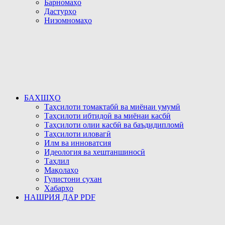
Барномаҳо
Дастурҳо
Низомномаҳо
БАХШҲО
Таҳсилоти томактабӣ ва миёнаи умумӣ
Таҳсилоти ибтидоӣ ва миёнаи касбӣ
Таҳсилоти олии касбӣ ва баъдидипломӣ
Таҳсилоти иловагӣ
Илм ва инноватсия
Идеология ва хештаншиносӣ
Таҳлил
Мақолаҳо
Гулистони сухан
Хабарҳо
НАШРИЯ ДАР PDF