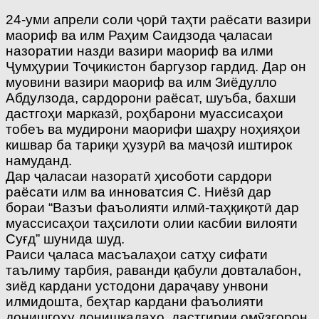
24-уми апрели соли ҷорӣ таҳти раёсати вазири
маориф ва илм Раҳим Саидзода ҷаласаи
назоратии назди вазири маориф ва илми
Ҷумҳурии Тоҷикистон баргузор гардид. Дар он
муовини вазири маориф ва илм Зиёдулло
Абдулзода, сардорони раёсат, шуъба, бахши
дастгоҳи марказӣ, роҳбарони муассисаҳои
тобеъ ва мудирони маорифи шаҳру ноҳияҳои
кишвар ба тариқи ҳузурӣ ва маҷозӣ иштирок
намуданд.
Дар ҷаласаи назоратӣ ҳисоботи сардори
раёсати илм ва инноватсия С. Ниёзӣ дар
бораи “Вазъи фаъолияти илмӣ-таҳқиқотӣ дар
муассисаҳои таҳсилоти олии касбии вилояти
Суғд” шунида шуд.
Раиси ҷаласа масъалаҳои сатҳу сифати
таълиму тарбия, раванди қабули довталабон,
зиёд кардани устодони дараҷаву унвони
илмидошта, беҳтар кардани фаъолияти
донишгоҳу донишкадаҳо, дастгирии омӯзгорон