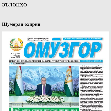
ЭЪЛОНҲО
Шумораи охирин