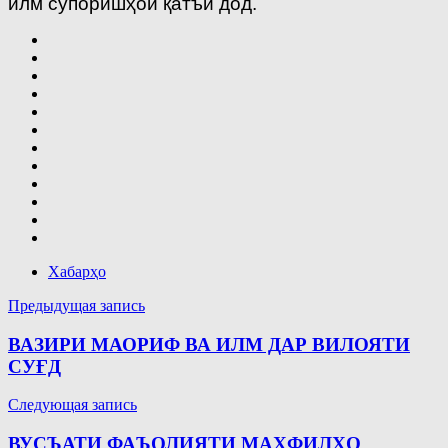
илм супоришҳои қатъӣ дод.
Хабарҳо
Навигация
Предыдущая запись
по
ВАЗИРИ МАОРИФ ВА ИЛМ ДАР ВИЛОЯТИ
записям
СУҒД
Следующая запись
ВУСЪАТИ ФАЪОЛИЯТИ МАҲФИЛҲО