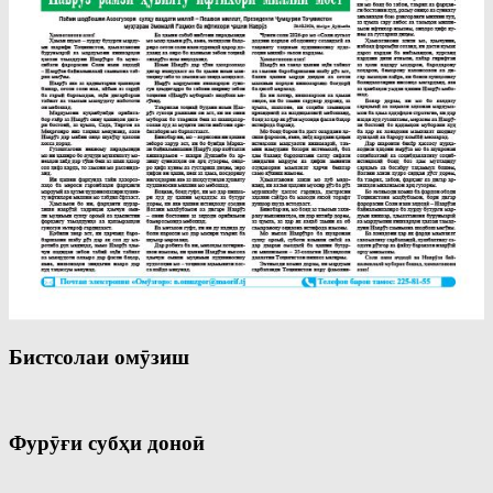
Бистсолаи омӯзиш
Фурӯғи субҳи доноӣ