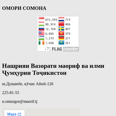
ОМОРИ СОМОНА
Нашрияи Вазорати маориф ва илми
Ҷумҳурии Тоҷикистон
ш.Душанбе, кӯчаи Айнӣ-126
225-81-55
n.omuzgor@maorif.tj