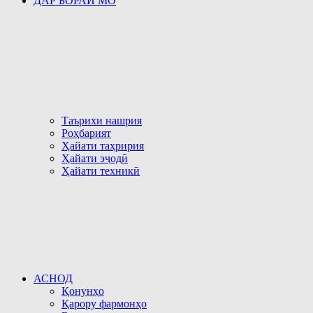
ДАР БОРАИ МО
Таърихи нашрия
Роҳбарият
Ҳайати таҳририя
Ҳайати эҷодӣ
Ҳайати техникӣ
АСНОД
Қонунҳо
Қарору фармонҳо