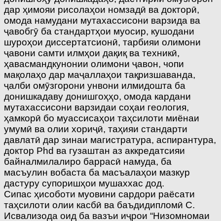
дар ҳимояи рисолаҳои номзадӣ ва докторӣ,
омода намудани мутахассисони варзида ва
ҷавобгӯ ба стандартҳои муосир, кушодани
шуроҳои диссертатсионӣ, тарбияи олимони
ҷавони самти илмҳои дақиқ ва техникӣ,
ҳавасмандкунонии олимони ҷавон, чопи
мақолаҳо дар маҷаллаҳои тақризшаванда,
ҷалби омӯзгорони унвони илмидошта ба
донишкадаву донишгоҳҳо, омода кардани
мутахассисони варзидаи соҳаи геология,
ҳамкорӣ бо муассисаҳои таҳсилоти миёнаи
умумӣ ва олии хориҷӣ, таҳияи стандарти
давлатӣ дар зинаи магистратура, аспирантура,
доктор Phd ва гузаштан аз аккредатсияи
байналмилалиро баррасӣ намуда, ба
масъулин вобаста ба масъалаҳои мазкур
дастуру супоришҳои мушаххас дод.
Сипас ҳисоботи муовини сардори раёсати
таҳсилоти олии касбӣ ва баъдидипломӣ С.
Исвализода оид ба вазъи иҷрои “Низомномаи