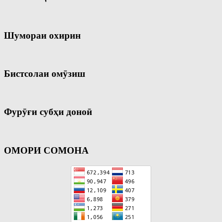
Шумораи охирин
Бистсолаи омӯзиш
Фурӯғи субҳи доноӣ
ОМОРИ СОМОНА