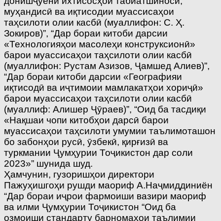
донишҷӯёни ихтисосҳои табиатшиносӣ,
муҳандисӣ ва иқтисодии муассисаҳои
таҳсилоти олии касбӣ (муаллифон: С. Ҳ.
Зокиров)”, “Дар бораи китоби дарсии
«Технологияҳои масолеҳи конструксионӣ»
барои муассисаҳои таҳсилоти олии касбӣ
(муаллифон: Рустам Азизов, Ҷамшед Алиев)”,
“Дар бораи китоби дарсии «Географияи
иқтисодӣ ва иҷтимоии мамлакатҳои хориҷӣ»
барои муассисаҳои таҳсилоти олии касбӣ
(муаллиф: Алишер Ҷӯраев)”, “Оид ба тасдиқи
«Нақшаи чопи китобҳои дарсӣ барои
муассисаҳои таҳсилоти умумии таълимоташон
бо забонҳои русӣ, ӯзбекӣ, қирғизӣ ва
туркмании Ҷумҳурии Тоҷикистон дар соли
2023»” шунида шуд.
Ҳамчунин, гузоришҳои директори
Пажуҳишгоҳи рушди маориф А.Наҷмиддиниён
“Дар бораи иҷрои фармоиши вазири маориф
ва илми Ҷумҳурии Тоҷикистон “Оид ба
озмоиши стандарту барномаҳои таълимии