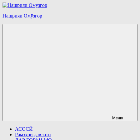
Перейти
к
Нашрияи Омӯзгор
содержимому
Меню
АСОСӢ
Рамзҳои давлатӣ