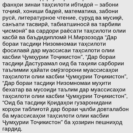
фанҳои зинаи таҳсилоти ибтидоӣ – забони
тоҷикӣ, хониши бадеӣ, математика, забони
русӣ, литературное чтение, суруд ва мусиқӣ,
санъати тасвирӣ, табиатшиносӣ ва тарбияи
ҷисмонӣ” ва сардори раёсати таҳсилоти олии
касбӣ ва баъдидипломӣ Н.Мирзозода “Дар
бораи тасдиқи Низомномаи таҳсилоти
фосилавӣ дар муассисаи таҳсилоти олии
касбии Ҷумҳурии Тоҷикистон”, “Дар бораи
тасдиқи Дастурамал оид ба таҳияи сарбории
таълимии ҳайати омӯзгорони муассисаҳои
таҳсилоти олии касбии Ҷумҳурии Тоҷикистон”,
“Дар бораи тасдиқи Низомномаи муҳити
бехатар ва мусоиди таълим дар муассисаҳои
таҳсилоти олии касбии Ҷумҳурии Тоҷикистон”,
“Оид ба тасдиқи Қоидаҳои гузаронидани
корҳои таблиғотӣ дар бораи ҷалби довталабон
ба муассисаҳои таҳсилоти олии касбии
Ҷумҳурии Тоҷикистон” ба ҳозирин пешниҳод
гардид.