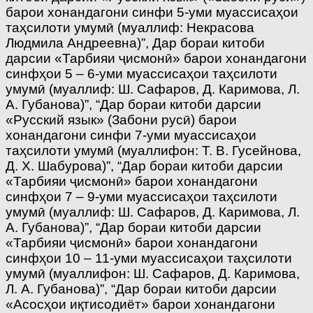
барои хонандагони синфи 5-уми муассисаҳои
таҳсилоти умумӣ (муаллиф: Некрасова
Людмила Андреевна)”, Дар бораи китоби
дарсии «Тарбияи ҷисмонӣ» барои хонандагони
синфҳои 5 – 6-уми муассисаҳои таҳсилоти
умумӣ (муаллиф: Ш. Сафаров, Д. Каримова, Л.
А. Губанова)”, “Дар бораи китоби дарсии
«Русский язык» (Забони русӣ) барои
хонандагони синфи 7-уми муассисаҳои
таҳсилоти умумӣ (муаллифон: Т. В. Гусейнова,
Д. Х. Шабурова)”, “Дар бораи китоби дарсии
«Тарбияи ҷисмонӣ» барои хонандагони
синфҳои 7 – 9-уми муассисаҳои таҳсилоти
умумӣ (муаллиф: Ш. Сафаров, Д. Каримова, Л.
А. Губанова)”, “Дар бораи китоби дарсии
«Тарбияи ҷисмонӣ» барои хонандагони
синфҳои 10 – 11-уми муассисаҳои таҳсилоти
умумӣ (муаллифон: Ш. Сафаров, Д. Каримова,
Л. А. Губанова)”, “Дар бораи китоби дарсии
«Асосҳои иқтисодиёт» барои хонандагони