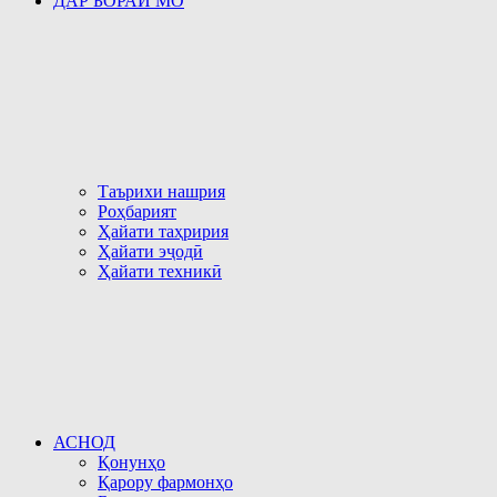
ДАР БОРАИ МО
Таърихи нашрия
Роҳбарият
Ҳайати таҳририя
Ҳайати эҷодӣ
Ҳайати техникӣ
АСНОД
Қонунҳо
Қарору фармонҳо