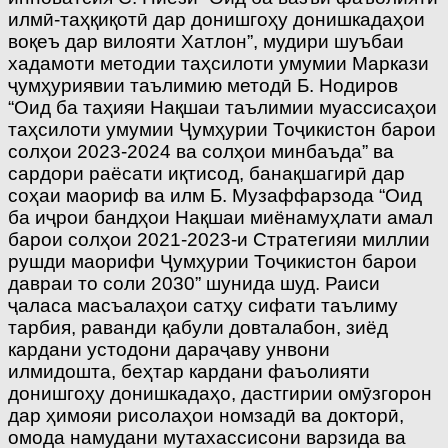
илмӣ-таҳқиқотӣ дар донишгоҳу донишкадаҳои
воқеъ дар вилояти Хатлон”, мудири шуъбаи
хадамоти методии таҳсилоти умумии Маркази
ҷумҳуриявии таълимию методӣ Б. Нодиров
“Оид ба таҳияи Нақшаи таълимии муассисаҳои
таҳсилоти умумии Ҷумҳурии Тоҷикистон барои
солҳои 2023-2024 ва солҳои минбаъда” ва
сардори раёсати иқтисод, банақшагирӣ дар
соҳаи маориф ва илм Б. Музаффарзода “Оид
ба иҷрои бандҳои Нақшаи миёнамуҳлати амал
барои солҳои 2021-2023-и Стратегияи миллии
рушди маорифи Ҷумҳурии Тоҷикистон барои
давраи то соли 2030” шунида шуд. Раиси
ҷаласа масъалаҳои сатҳу сифати таълиму
тарбия, раванди қабули довталабон, зиёд
кардани устодони дараҷаву унвони
илмидошта, беҳтар кардани фаъолияти
донишгоҳу донишкадаҳо, дастгирии омӯзгорон
дар ҳимояи рисолаҳои номзадӣ ва докторӣ,
омода намудани мутахассисони варзида ва