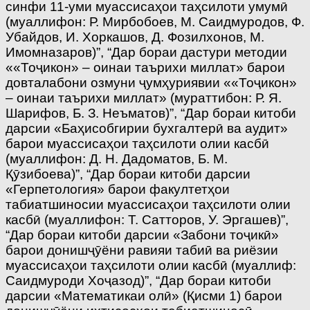
синфи 11-уми муассисаҳои таҳсилоти умумӣ
(муаллифон: Р. Мирбобоев, М. Саидмуродов, Ф.
Убайдов, И. Хоркашов, Д. Фозилхонов, М.
Имомназаров)”, “Дар бораи дастури методии
««Тоҷикон» – оинаи таърихи миллат» барои
довталабони озмуни ҷумҳуриявии ««Тоҷикон»
– оинаи таърихи миллат» (мураттибон: Р. Я.
Шарифов, Б. З. Неъматов)”, “Дар бораи китоби
дарсии «Баҳисобгирии бухгалтерӣ ва аудит»
барои муассисаҳои таҳсилоти олии касбӣ
(муаллифон: Д. Н. Дадоматов, Б. М.
Қӯзибоева)”, “Дар бораи китоби дарсии
«Герпетология» барои факултетҳои
табиатшиносии муассисаҳои таҳсилоти олии
касбӣ (муаллифон: Т. Сатторов, У. Эргашев)”,
“Дар бораи китоби дарсии «Забони тоҷикӣ»
барои донишҷӯёни равияи табиӣ ва риёзии
муассисаҳои таҳсилоти олии касбӣ (муаллиф:
Саидмуроди Хоҷазод)”, “Дар бораи китоби
дарсии «Математикаи олӣ» (Қисми 1) барои