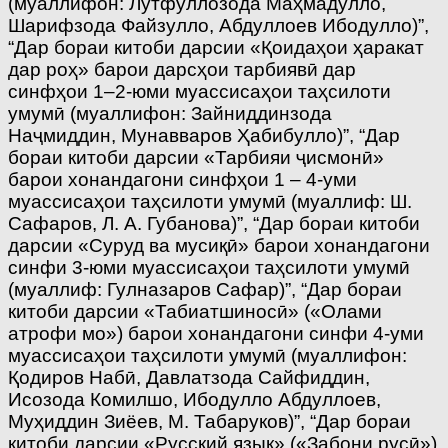
(муаллифон: Лутфуллозода Маҳмадулло,
Шарифзода Файзулло, Абдуллоев Ибодулло)”,
“Дар бораи китоби дарсии «Қоидаҳои ҳаракат
дар роҳ» барои дарсҳои тарбиявӣ дар
синфҳои 1–2-юми муассисаҳои таҳсилоти
умумӣ (муаллифон: Зайниддинзода
Наҷмиддин, Мунавваров Ҳабибулло)”, “Дар
бораи китоби дарсии «Тарбияи ҷисмонӣ»
барои хонандагони синфҳои 1 – 4-уми
муассисаҳои таҳсилоти умумӣ (муаллиф: Ш.
Сафаров, Л. А. Губанова)”, “Дар бораи китоби
дарсии «Суруд ва мусиқӣ» барои хонандагони
синфи 3-юми муассисаҳои таҳсилоти умумӣ
(муаллиф: Гулназаров Сафар)”, “Дар бораи
китоби дарсии «Табиатшиносӣ» («Олами
атрофи мо») барои хонандагони синфи 4-уми
муассисаҳои таҳсилоти умумӣ (муаллифон:
Қодиров Набӣ, Давлатзода Сайфиддин,
Исозода Комилшо, Ибодулло Абдуллоев,
Муҳиддин Зиёев, М. Табаруков)”, “Дар бораи
китоби дарсии «Русский язык» («Забони русӣ»)