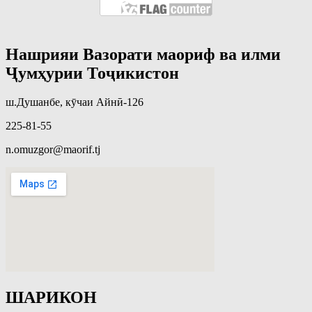
Нашрияи Вазорати маориф ва илми
Ҷумҳурии Тоҷикистон
ш.Душанбе, кӯчаи Айнӣ-126
225-81-55
n.omuzgor@maorif.tj
ШАРИКОН