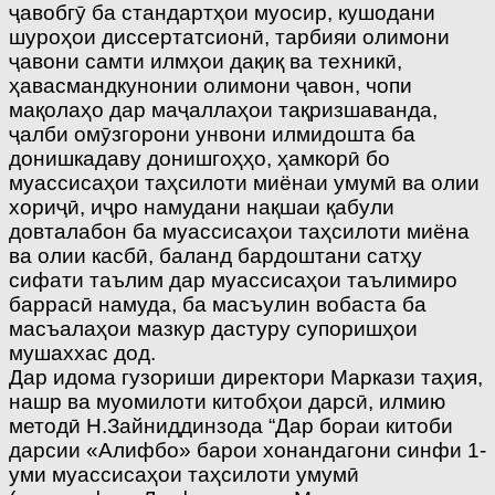
ҷавобгӯ ба стандартҳои муосир, кушодани
шуроҳои диссертатсионӣ, тарбияи олимони
ҷавони самти илмҳои дақиқ ва техникӣ,
ҳавасмандкунонии олимони ҷавон, чопи
мақолаҳо дар маҷаллаҳои тақризшаванда,
ҷалби омӯзгорони унвони илмидошта ба
донишкадаву донишгоҳҳо, ҳамкорӣ бо
муассисаҳои таҳсилоти миёнаи умумӣ ва олии
хориҷӣ, иҷро намудани нақшаи қабули
довталабон ба муассисаҳои таҳсилоти миёна
ва олии касбӣ, баланд бардоштани сатҳу
сифати таълим дар муассисаҳои таълимиро
баррасӣ намуда, ба масъулин вобаста ба
масъалаҳои мазкур дастуру супоришҳои
мушаххас дод.
Дар идома гузориши директори Маркази таҳия,
нашр ва муомилоти китобҳои дарсӣ, илмию
методӣ Н.Зайниддинзода “Дар бораи китоби
дарсии «Алифбо» барои хонандагони синфи 1-
уми муассисаҳои таҳсилоти умумӣ