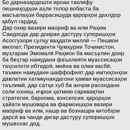
Бо дарназардошти ироаи таклифу
пешниҳодҳои аҳли толор вобаста ба
масъалаҳои баррасишуда қарорҳои дахлдор
қабул гардид.
Дар охир вазири маориф ва илм Раҳим
Саидзода дар доираи дастуру супоришҳои
Асосгузори сулҳу ваҳдати миллӣ — Пешвои
миллат, Президенти Ҷумҳурии Тоҷикистон,
муҳтарам Эмомалӣ Раҳмон ба масъулин доир
ба беҳтар намудани фаъолияти муассисаҳои
таҳсилоти ибтидоӣ, миёна ва олии касбӣ,
таъмин намудани шаффофият дар имтиҳонҳои
давлатии хатмкунандагони ҳамаи муассисаҳои
таълимӣ, дар сатҳи хуб ба анҷом расондани
соли хониш, иҷрои ҳатмию саривақтии
стратегия, барнома, консепсия, қарорҳои
ҳайати мушовара ва фармоишҳои вазири
маориф ва илм, нашр ва бознашри китобҳои
дарсӣ ва чанде дигар дастуру супоришҳои
мушаххас дод.