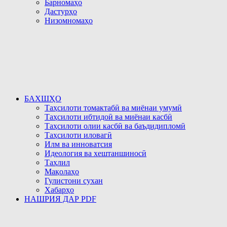
Барномаҳо
Дастурҳо
Низомномаҳо
БАХШҲО
Таҳсилоти томактабӣ ва миёнаи умумӣ
Таҳсилоти ибтидоӣ ва миёнаи касбӣ
Таҳсилоти олии касбӣ ва баъдидипломӣ
Таҳсилоти иловагӣ
Илм ва инноватсия
Идеология ва хештаншиносӣ
Таҳлил
Мақолаҳо
Гулистони сухан
Хабарҳо
НАШРИЯ ДАР PDF