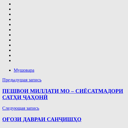
Мушовара
Навигация
Предыдущая запись
по
ПЕШВОИ МИЛЛАТИ МО – СИЁСАТМАДОРИ
записям
САТҲИ ҶАҲОНӢ
Следующая запись
ОҒОЗИ ДАВРАИ САНҶИШҲО