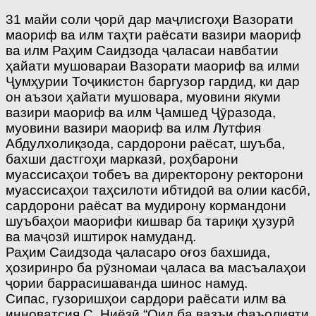
31 майи соли ҷорӣ дар маҷлисгоҳи Вазорати
маориф ва илм таҳти раёсати вазири маориф
ва илм Раҳим Саидзода ҷаласаи навбатии
ҳайати мушовараи Вазорати маориф ва илми
Ҷумҳурии Тоҷикистон баргузор гардид, ки дар
он аъзои ҳайати мушовара, муовини якуми
вазири маориф ва илм Ҷамшед Ҷӯразода,
муовини вазири маориф ва илм Лутфия
Абдулхолиқзода, сардорони раёсат, шуъба,
бахши дастгоҳи марказӣ, роҳбарони
муассисаҳои тобеъ ва директорону ректорони
муассисаҳои таҳсилоти ибтидоӣ ва олии касбӣ,
сардорони раёсат ва мудирону кормандони
шуъбаҳои маорифи кишвар ба тариқи ҳузурӣ
ва маҷозӣ иштирок намуданд.
Раҳим Саидзода ҷаласаро оғоз бахшида,
ҳозиринро ба рӯзномаи ҷаласа ва масъалаҳои
ҷории баррасишаванда шинос намуд.
Сипас, гузоришҳои сардори раёсати илм ва
инноватсия С. Ниёзӣ “Оид ба вазъи фаъолияти