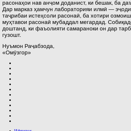
расонаҳои нав анҷом доданист, ки бешак, ба да
Дар марказ ҳамчун лабораторияи илмӣ — эҷоди
таҷрибаи истеҳсоли расонаӣ, ба хотири озмоиш
муҳтавои расонаӣ мубаддал мегардад. Собиқад
доштанд, ки фаъолияти самараноки он дар тарб
гузошт.
Нуъмон Раҷабзода,
«Омӯзгор»
Ифтитоҳ