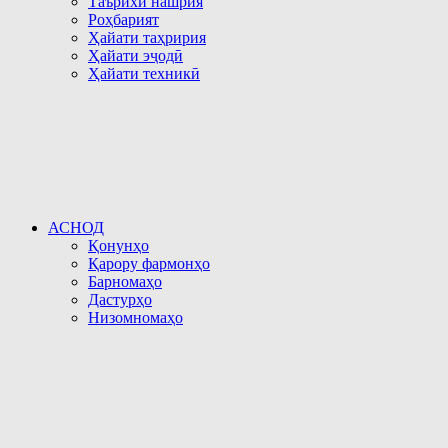
Таърихи нашрия
Роҳбарият
Ҳайати таҳририя
Ҳайати эҷодӣ
Ҳайати техникӣ
АСНОД
Қонунҳо
Қарору фармонҳо
Барномаҳо
Дастурҳо
Низомномаҳо