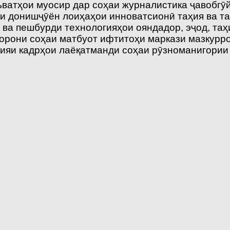
ъватҳои муосир дар соҳаи журналистика ҷавобгӯй
и донишҷӯён лоиҳаҳои инноватсионӣ таҳия ва та
 ва пешбурди технологияҳои ояндадор, эҷод, таҳ
орони соҳаи матбуот ифтитоҳи маркази мазкурро
ияи кадрҳои лаёқатманди соҳаи рӯзноманигории