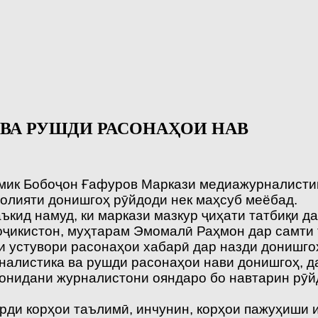
ВА РУШДИ РАСОНАҲОИ НАВ
мик Бобоҷон Ғафуров Маркази медиажурналистик
олияти донишгоҳ рӯйдоди нек маҳсуб меёбад.
кид намуд, ки маркази мазкур ҷиҳати татбиқи д
ҷикистон, муҳтарам Эмомалӣ Раҳмон дар самти 
 устувори расонаҳои хабарӣ дар назди донишгоҳ
алистика ва рушди расонаҳои нави донишгоҳ, д
ӯзонидани журналистони ояндаро бо навтарин рӯ
рди корҳои таълимӣ, инчунин, корҳои пажуҳиши 