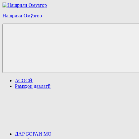
Перейти
к
Нашрияи Омӯзгор
содержимому
АСОСӢ
Рамзҳои давлатӣ
ДАР БОРАИ МО