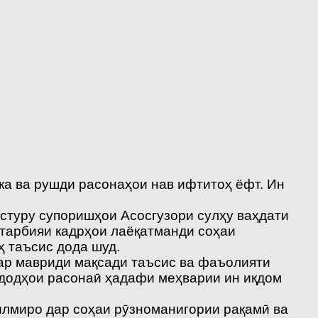
а ва рушди расонаҳои нав ифтитоҳ ёфт. Ин
астуру супоришҳои Асосгузори сулҳу ваҳдати
тарбияи кадрҳои лаёқатманди соҳаи
 таъсис дода шуд.
ар мавриди мақсади таъсис ва фаъолияти
йдодҳои расонаӣ ҳадафи меҳварии ин иқдом
илмиро дар соҳаи рӯзноманигории рақамӣ ва