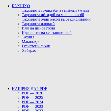
БАХШҲО
Таҳсилоти томактабӣ ва миёнаи умумӣ
Таҳсилоти ибтидоӣ ва миёнаи касбӣ
Таҳсилоти олии касбӣ ва баъдидипломӣ
Таҳсилоти иловагӣ
Илм ва инноватсия
Идеология ва хештаншиносӣ
Таҳлил
Мақолаҳо
Гулистони сухан
Хабарҳо
НАШРИЯ ДАР PDF
PDF — 2026
PDF — 2025
PDF — 2024
PDF — 2023
PDF — 2022