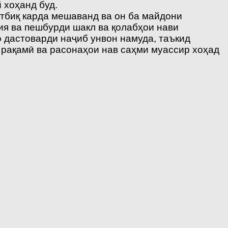
 хоҳанд буд.
тбиқ карда мешаванд ва он ба майдони
ия ва пешбурди шакл ва қолабҳои нави
 дастоварди наҷиб унвон намуда, таъкид
 рақамӣ ва расонаҳои нав саҳми муассир хоҳад