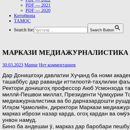
PDF — 2021
PDF — 2020
Китобхона
ТАМОС
Search for:
Search Button
МАРКАЗИ МЕДИАЖУРНАЛИСТИКА 
30.03.2023
Mamur
Нет комментариев
Дар Донишгоҳи давлатии Хуҷанд ба номи акаде
ташаббус дар раванди иттилоотӣ-таҳлилии фаъ
Ректори донишгоҳ профессор Аюб Усмонзода таъ
миллӣ-Пешвои миллат, Президенти Ҷумҳурии То
медиажурналистика ва бо дарназардошти рушди
Илҳом Ҷамолиён, директори Маркази медиажурн
марказ ибрози назар карда, огоҳ кардан ва ом
унвон намуд.
Бино ба андешаи ӯ, марказ дар баробари пешбу