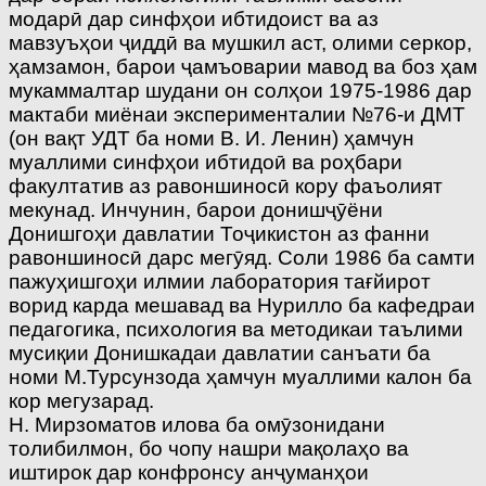
модарӣ дар синфҳои ибтидоист ва аз
мавзуъҳои ҷиддӣ ва мушкил аст, олими серкор,
ҳамзамон, барои ҷамъоварии мавод ва боз ҳам
мукаммалтар шудани он солҳои 1975-1986 дар
мактаби миёнаи эксперименталии №76-и ДМТ
(он вақт УДТ ба номи В. И. Ленин) ҳамчун
муаллими синфҳои ибтидоӣ ва роҳбари
факултатив аз равоншиносӣ кору фаъолият
мекунад. Инчунин, барои донишҷӯёни
Донишгоҳи давлатии Тоҷикистон аз фанни
равоншиносӣ дарс мегӯяд. Соли 1986 ба самти
пажуҳишгоҳи илмии лаборатория тағйирот
ворид карда мешавад ва Нурилло ба кафедраи
педагогика, психология ва методикаи таълими
мусиқии Донишкадаи давлатии санъати ба
номи М.Турсунзода ҳамчун муаллими калон ба
кор мегузарад.
Н. Мирзоматов илова ба омӯзонидани
толибилмон, бо чопу нашри мақолаҳо ва
иштирок дар конфронсу анҷуманҳои