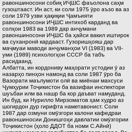
равоншиносони собиқ ИҶШС фаъолона саҳм
гузоштааст. Ин аст, ки соли 1975 ӯро аъзо ва аз
соли 1979 узви ҳақиқии Ҷамъияти
равоншиносони ИҶШС интихоб карданд ва
солҳои 1983 ва 1989 дар анҷумани
равоншиносони ИҶШС ба ҳайси вакил иштирок
ва суханронӣ кардааст. Гузоришҳояш дар
маҷмуаи маводи анҷуманҳои VI (1983) ва VII-
уми (1989) психологҳои СССР ба табъ
расидаанд.
Албатта, ин кордониву маҳорати устодии ӯ аз
назарҳо пинҳон намонд ва соли 1987 ӯро ба
Вазорати маълумоти олӣ ва миёнаи махсуси
Ҷумҳурии Тоҷикистон ба вазифаи инспектори
шуъбаи илм ва нашр ба кор даъват намуданд.
Ин буд, ки Нурилло Мирзоматов ҳам худро аз
шогирдон дур гирифта наметавонист. Соли
1987 дар озмуни омӯзгори калони кафедраи
равоншиносии Донишгоҳи давлатии омӯзгории
Тоҷикистон (ҳоло ДДОТ ба номи С.Айнӣ)