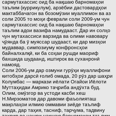
сармутахассис оид ба нақшаю барномаҳои
таълим (куррикулум), арзёбии дастовардҳои
мактаббачагон ва бозомӯзии муаллимон ва аз
соли 2005 то моҳи феврали соли 2009-ум чун
сармутахассис оид ба нақшаю барномаҳои
таълим адои вазифа намудааст. Дар ин солҳо
чун мутахассиси варзида ва олими навовару
ҷӯянда ба ӯ муяссар шудааст, ки дар мизҳои
мудаввар, симпозиуму конфронсҳои
байналхалқӣ, ки ба соҳаи рушди маориф
бахшида шудаанд, иштирок ва суханронӣ
намояд.
Соли 2006-ум дар озмуни гурӯҳи муаллифони
китобҳои дарсӣ ғолиб омада, 20 рӯз дар шаҳри
Колумбас — маркази иёлати Огайои Иёлоти
Муттаҳидаи Амрико таҷриба андӯхта буд.
Олим, омӯзгор ва устоди касби хеш
Н.Мирзоматов дар давоми фаъолияташ
мақолаҳои илмию оммавии зиёде таълиф
карда, дар таҳия, тасниф, тарҷума, тадвину
таҳрир ва нашри нақшаю барномаҳои таълим,