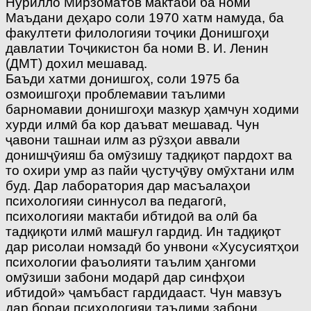
Нурилло Мирзоматов мактаби ба номи
Маъдани деҳаро соли 1970 хатм намуда, ба
факултети филологияи тоҷики Донишгоҳи
давлатии Тоҷикистон ба номи В. И. Ленин
(ДМТ) дохил мешавад.
Баъди хатми донишгоҳ, соли 1975 ба
озмоишгоҳи проблемавии таълими
барномавии донишгоҳи мазкур ҳамчун ходими
хурди илмӣ ба кор даъват мешавад. Чун
ҷавони ташнаи илм аз рӯзҳои аввали
донишҷӯияш ба омӯзишу тадқиқот пардохт ва
то охири умр аз пайи ҷустуҷӯву омӯхтани илм
буд. Дар лаборатория дар масъалаҳои
психологияи синнусол ва педагогӣ,
психологияи мактаби ибтидоӣ ва олӣ ба
тадқиқоти илмӣ машғул гардид. Ин тадқиқот
дар рисолаи номзадӣ бо унвони «Хусусиятҳои
психологии фаъолияти таълим ҳангоми
омӯзиши забони модарӣ дар синфҳои
ибтидоӣ» ҷамъбаст гардидааст. Чун мавзуъ
дар бораи психологияи таълими забони