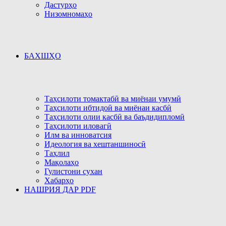
Дастурҳо
Низомномаҳо
БАХШҲО
Таҳсилоти томактабӣ ва миёнаи умумӣ
Таҳсилоти ибтидоӣ ва миёнаи касбӣ
Таҳсилоти олии касбӣ ва баъдидипломӣ
Таҳсилоти иловагӣ
Илм ва инноватсия
Идеология ва хештаншиносӣ
Таҳлил
Мақолаҳо
Гулистони сухан
Хабарҳо
НАШРИЯ ДАР PDF