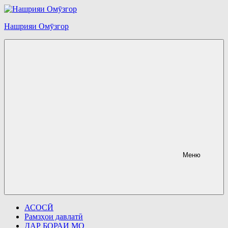
Перейти
к
содержимому
Нашрияи Омӯзгор
Меню
АСОСӢ
Рамзҳои давлатӣ
ДАР БОРАИ МО