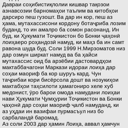
Давраи соҳибистиқлолии кишвар тақозои
азнавсозии барномаҳои таълим ва китобҳои
дарсиро пеш гузошт. Ва дар ин кор, пеш аз
ҳама, мутахассисони кордону ботаҷриба лозим
буданд, то ин амалро ба сомон расонанд. Ин
буд, ки Ҳукумати Тоҷикистон бо Бонки ҷаҳонӣ
лоиҳаеро роҳандозӣ намуд, ки маҳз ба ин самт
равона шуда буд. Соли 1999 Н.Мирзоматов низ
дар озмун ширкат намуд ва ба ҳайси
мутахассис оид ба арзёбии дастовардҳои
мактаббачагони Маркази идораи лоиҳа дар
соҳаи маориф ба кор шуруъ кард. Чун
таҷрибаи кори бисёрсола дошт ва нозукиҳои
мактабҳои таҳсилоти ҳамагониро хеле хуб
медонист, ӯро барои омода намудани лоиҳаи
нави Ҳукумати Ҷумҳурии Тоҷикистон ва Бонки
ҷаҳонӣ дар соҳаи маориф ҷалб намуданд, ки
аз уҳдаи ин вазифаи пурмасъул низ бо
сарбаландӣ баромад.
Аз соли 2003 дар ҳамин Лоиҳа, аввал ҳамчун