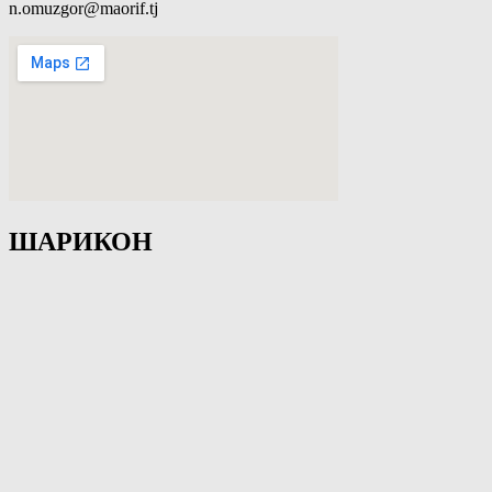
n.omuzgor@maorif.tj
ШАРИКОН