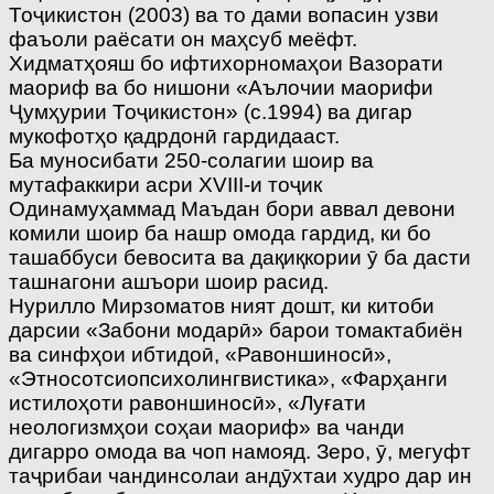
Тоҷикистон (2003) ва то дами вопасин узви
фаъоли раёсати он маҳсуб меёфт.
Хидматҳояш бо ифтихорномаҳои Вазорати
маориф ва бо нишони «Аълочии маорифи
Ҷумҳурии Тоҷикистон» (с.1994) ва дигар
мукофотҳо қадрдонӣ гардидааст.
Ба муносибати 250-солагии шоир ва
мутафаккири асри XVIII-и тоҷик
Одинамуҳаммад Маъдан бори аввал девони
комили шоир ба нашр омода гардид, ки бо
ташаббуси бевосита ва дақиқкории ӯ ба дасти
ташнагони ашъори шоир расид.
Нурилло Мирзоматов ният дошт, ки китоби
дарсии «Забони модарӣ» барои томактабиён
ва синфҳои ибтидоӣ, «Равоншиносӣ»,
«Этносотсиопсихолингвистика», «Фарҳанги
истилоҳоти равоншиносӣ», «Луғати
неологизмҳои соҳаи маориф» ва чанди
дигарро омода ва чоп намояд. Зеро, ӯ, мегуфт
таҷрибаи чандинсолаи андӯхтаи худро дар ин