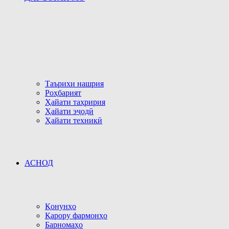
Таърихи нашрия
Роҳбарият
Ҳайати таҳририя
Ҳайати эҷодӣ
Ҳайати техникӣ
АСНОД
Қонунҳо
Қарору фармонҳо
Барномаҳо