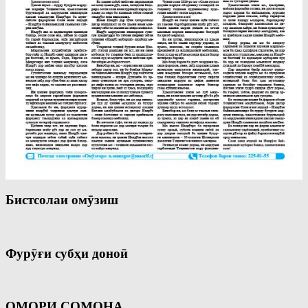
Бистсолаи омӯзиш
Фурӯғи субҳи доноӣ
ОМОРИ СОМОНА