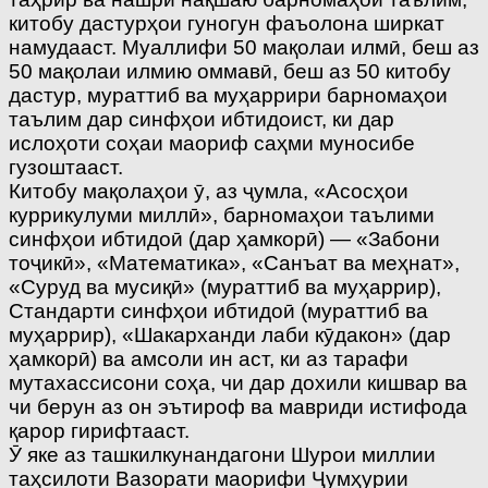
китобу дастурҳои гуногун фаъолона ширкат
намудааст. Муаллифи 50 мақолаи илмӣ, беш аз
50 мақолаи илмию оммавӣ, беш аз 50 китобу
дастур, мураттиб ва муҳаррири барномаҳои
таълим дар синфҳои ибтидоист, ки дар
ислоҳоти соҳаи маориф саҳми муносибе
гузоштааст.
Китобу мақолаҳои ӯ, аз ҷумла, «Асосҳои
куррикулуми миллӣ», барномаҳои таълими
синфҳои ибтидоӣ (дар ҳамкорӣ) — «Забони
тоҷикӣ», «Математика», «Санъат ва меҳнат»,
«Суруд ва мусиқӣ» (мураттиб ва муҳаррир),
Стандарти синфҳои ибтидоӣ (мураттиб ва
муҳаррир), «Шакарханди лаби кӯдакон» (дар
ҳамкорӣ) ва амсоли ин аст, ки аз тарафи
мутахассисони соҳа, чи дар дохили кишвар ва
чи берун аз он эътироф ва мавриди истифода
қарор гирифтааст.
Ӯ яке аз ташкилкунандагони Шурои миллии
таҳсилоти Вазорати маорифи Ҷумҳурии