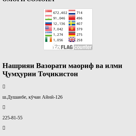
Нашрияи Вазорати маориф ва илми
Ҷумҳурии Тоҷикистон
ш.Душанбе, кӯчаи Айнӣ-126
225-81-55