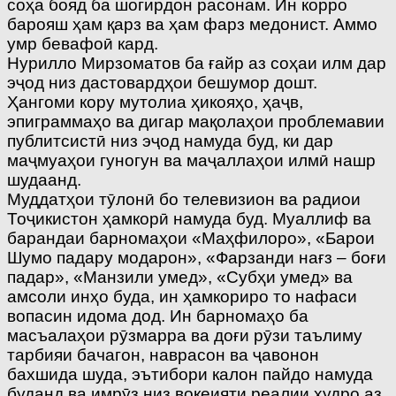
соҳа бояд ба шогирдон расонам. Ин корро
барояш ҳам қарз ва ҳам фарз медонист. Аммо
умр бевафоӣ кард.
Нурилло Мирзоматов ба ғайр аз соҳаи илм дар
эҷод низ дастовардҳои бешумор дошт.
Ҳангоми кору мутолиа ҳикояҳо, ҳаҷв,
эпиграммаҳо ва дигар мақолаҳои проблемавии
публитсистӣ низ эҷод намуда буд, ки дар
маҷмуаҳои гуногун ва маҷаллаҳои илмӣ нашр
шудаанд.
Муддатҳои тӯлонӣ бо телевизион ва радиои
Тоҷикистон ҳамкорӣ намуда буд. Муаллиф ва
барандаи барномаҳои «Маҳфилоро», «Барои
Шумо падару модарон», «Фарзанди нағз – боғи
падар», «Манзили умед», «Субҳи умед» ва
амсоли инҳо буда, ин ҳамкориро то нафаси
вопасин идома дод. Ин барномаҳо ба
масъалаҳои рӯзмарра ва доғи рӯзи таълиму
тарбияи бачагон, наврасон ва ҷавонон
бахшида шуда, эътибори калон пайдо намуда
буданд ва имрӯз низ воқеияти реалии худро аз