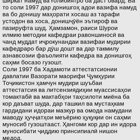
ширкат намуд ва ғолибиятро ба даст овард. Ва
то соли 1997 дар донишгоҳ адои вазифа намуд
ва бо донишу маҳорати хосаш аз тарафи
устодон ва хоса, донишҷӯён эътироф ва
пазируфта шуд. Ҳамзамон, раиси Шурои
илмию методии кафед­раи равоншиносӣ ва
чанд муддат иҷрокунандаи вазифаи мудирии
кафедраро бар дӯш дошт ва дар такмилу
азнавсозии фаъолияти кафедра ва донишгоҳ
саҳми босазо гузошт.
Соли 1997 ба Хадамоти аттестатсионии
давлатии Вазорати маорифи Ҷумҳурии
Тоҷикистон ҳамчун мудири шуъбаи
аттестатсия ва литсензиядиҳии муассисаҳои
томактабӣ ва мактабҳои таҳсилоти миёна ба
кор даъват шуда, дар ташкил ва мустаҳкам
гардидани идораи мазкур ва омода намудани
маводу ҳуҷҷатҳои меъёрию ҳуқуқии он саҳми
муносиб гузоштааст. Ҳангоми кор дар ин идора
муносибати ҷиддию принсипиалӣ нишон
медод.