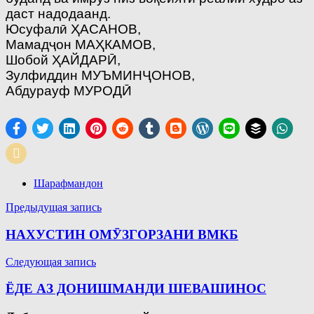
даст надодаанд.
Юсуфалӣ ҲАСАНОВ,
Мамадҷон МАҲКАМОВ,
Шобой ҲАЙДАРӢ,
Зулфиддин МУЪМИНҶОНОВ,
Абдурауф МУРОДӢ
Шарафмандон
Навигация
Предыдущая запись
по
НАХУСТИН ОМӮЗГОРЗАНИ ВМКБ
записям
Следующая запись
ЁДЕ АЗ ДОНИШМАНДИ ШЕВАШИНОС