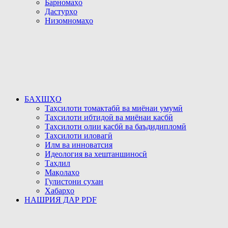
Барномаҳо
Дастурҳо
Низомномаҳо
БАХШҲО
Таҳсилоти томактабӣ ва миёнаи умумӣ
Таҳсилоти ибтидоӣ ва миёнаи касбӣ
Таҳсилоти олии касбӣ ва баъдидипломӣ
Таҳсилоти иловагӣ
Илм ва инноватсия
Идеология ва хештаншиносӣ
Таҳлил
Мақолаҳо
Гулистони сухан
Хабарҳо
НАШРИЯ ДАР PDF