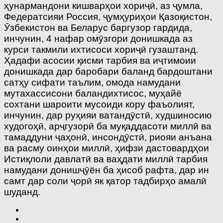
ҳунармандони кишварҳои хориҷӣ, аз ҷумла,
Федератсияи Россия, ҷумҳуриҳои Қазоқистон,
Ӯзбекистон ва Беларус баргузор гардида,
инчунин, 4 нафар омӯзгори донишкада аз
курси такмили ихтисоси хориҷӣ гузаштанд.
Ҳадафи асосии қисми тарбия ва иҷтимоии
донишкада дар баробари баланд бардоштани
сатҳу сифати таълим, омода намудани
мутахассисони баландихтисос, муҳайё
сохтани шароити мусоиди кору фаъолият,
инчунин, дар руҳияи ватандӯстӣ, худшиносию
худогоҳӣ, арҷгузорӣ ба муқаддасоти миллӣ ва
тамаддуни ҷаҳонӣ, инсондӯстӣ, риояи анъана
ва расму оинҳои миллӣ, ҳифзи дастовардҳои
Истиқлоли давлатӣ ва ваҳдати миллӣ тарбия
намудани донишҷӯён ба ҳисоб рафта, дар ин
самт дар соли ҷорӣ як қатор тадбирҳо амалӣ
шуданд.