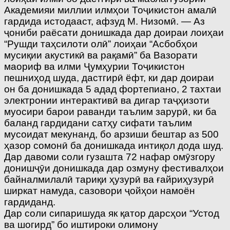
Академияи миллии илмҳои Тоҷикистон амалӣ
гардида истодааст, афзуд М. Низомӣ. — Аз
ҷониби раёсати донишкада дар доираи лоиҳаи
“Рушди таҳсилоти олӣ” лоиҳаи “Асбобҳои
мусиқии акустикӣ ва рақамӣ” ба Вазорати
маориф ва илми Ҷумҳурии Тоҷикистон
пешниҳод шуда, дастгирӣ ёфт, ки дар доираи
он ба донишкада 5 адад фортепиано, 2 тахтаи
электронии интерактивӣ ва дигар таҷҳизоти
муосири барои раванди таълим зарурӣ, ки ба
баланд гардидани сатҳу сифати таълим
мусоидат мекунанд, бо арзиши бештар аз 500
ҳазор сомонӣ ба донишкада интиқол дода шуд.
Дар давоми соли гузашта 72 нафар омӯзгору
донишҷӯи донишкада дар озмуну фестивалҳои
байналмилалӣ тариқи ҳузурӣ ва ғайриҳузурӣ
ширкат намуда, сазовори ҷойҳои намоён
гардиданд.
Дар соли сипаришуда як қатор дарсҳои “Устод
ва шогирд” бо иштироки олимону