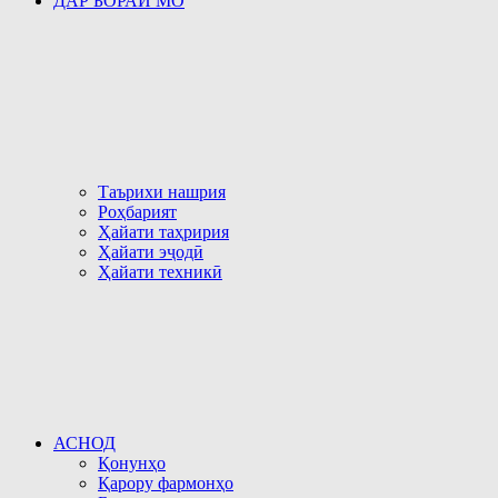
ДАР БОРАИ МО
Таърихи нашрия
Роҳбарият
Ҳайати таҳририя
Ҳайати эҷодӣ
Ҳайати техникӣ
АСНОД
Қонунҳо
Қарору фармонҳо