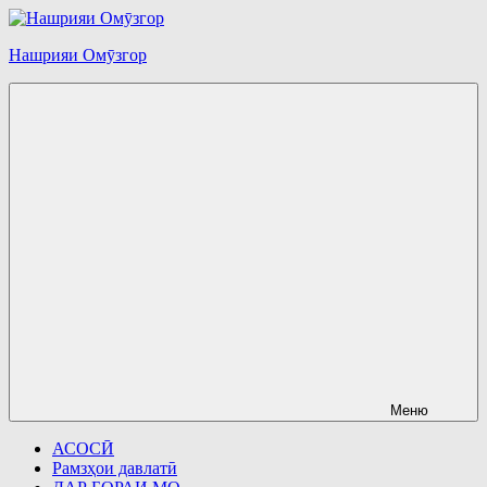
Перейти
к
Нашрияи Омӯзгор
содержимому
Меню
АСОСӢ
Рамзҳои давлатӣ