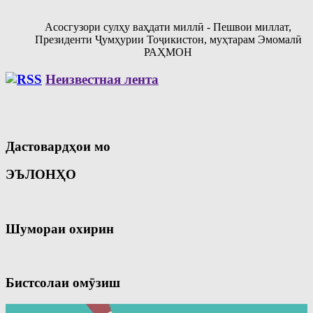
Асосгузори сулҳу ваҳдати миллӣ - Пешвои миллат,
Президенти Ҷумҳурии Тоҷикистон, муҳтарам Эмомалӣ
РАҲМОН
Неизвестная лента
Дастовардҳои мо
ЭЪЛОНҲО
Шумораи охирин
Бистсолаи омӯзиш