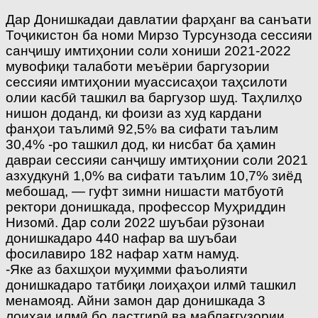
Дар Донишкадаи давлатии фарҳанг ва санъати
Тоҷикистон ба номи Мирзо Турсунзода сессияи
санҷишу имтиҳонии соли хониши 2021-2022
мувофиқи талаботи меъёрии баргузории
сессияи имтиҳонии муассисаҳои таҳсилоти
олии касбӣ ташкил ва баргузор шуд. Таҳлилҳо
нишон доданд, ки фоизи аз худ кардани
фанҳои таълимӣ 92,5% ва сифати таълим
30,4% -ро ташкил дод, ки нисбат ба ҳамин
давраи сессияи санҷишу имтиҳонии соли 2021
азхудкунӣ 1,0% ва сифати таълим 10,7% зиёд
мебошад, — гуфт зимни нишасти матбуотӣ
ректори донишкада, профессор Муҳриддин
Низомӣ. Дар соли 2022 шуъбаи рӯзонаи
донишкадаро 440 нафар ва шуъбаи
фосилавиро 182 нафар хатм намуд.
-Яке аз бахшҳои муҳимми фаъолияти
донишкадаро татбиқи лоиҳаҳои илмӣ ташкил
менамояд. Айни замон дар донишкада 3
лоиҳаи илмӣ бо дастгирӣ ва маблағгузории