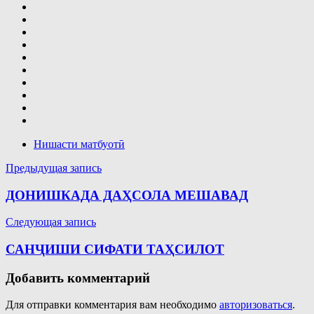
Нишасти матбуотӣ
Навигация
Предыдущая запись
по
ДОНИШКАДА ДАҲСОЛА МЕШАВАД
записям
Следующая запись
САНҶИШИ СИФАТИ ТАҲСИЛОТ
Добавить комментарий
Для отправки комментария вам необходимо
авторизоваться
.