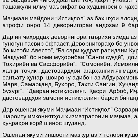
ташаккули илму маърифат ва худшиносию ҷаҳ
Маҷмааи майдони “Истиқлол” аз бахшҳои алоҳид
атрофи онро 14 деворнигораи андозаи 9 бар 
Дар ин чаҳордаҳ деворнигора таърихи зиёда аз
гуногун тасвир ёфтааст. Деворнигораҳо бо унв
бо китоби Авесто”, “Ба сари қудрат расидани 
Мақдунӣ” бо номи муҳорибаи “Санги суғдӣ”, до
Тоҳириён ва Саффориён”, “Сомониён. Исмоили С
халқи тоҷик”, дастовардҳои фарҳангии як мар
санъату ҳунар, шоирону адибон аз Абдураҳмони
Марв, Самарқанд, Бухоро, Тахти Сангин, Хуҷанд
бузург”, “Давраи истиқлолият. Қасри Арбоб, И
дастовардҳои замони истиқлолият барои бинан
Дар ошёнаи якуми Маҷмааи “Истиқлол” Сарвар
шароиту имкониятҳои хизматрасонии маҷмаа, а
ҳуҷраҳои корӣ шинос шуданд.
Ошёнаи якуми иншооти мазкур аз 7 толори куш