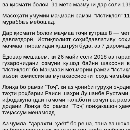
ва қисмати болоӣ 91 метр мазмуни дар соли 
Масоҳати умумии маҷмааи рамзи “Истиқлол” 11 
мураббаъ мебошад.
Дар қисмати болои маҷмаа тоҷи қутраш 8 — метр
давлатдорӣ, Истиқлолият, соҳибдавлативу соҳ
маҷмаа пирамидаи ҳаштрӯя буда, аз 7 даромад
Ёдовар мешавем, ки 26 майи соли 2018 аз тар
гузаронидани озмуни кушод байни шахсони во
“Истиқлол” бо Маҷмааи меъмории рамзи “Истиқ
аъзои комиссия ва мутахассисони соҳа ҷамъбас
Лоиҳа бо рамзи “Тоҷ”, ки аз ҷониби гуруҳи э
таҳти роҳбарии Раиси шаҳри Душанбе Рустами 
ифодакунандаи тамоми талаботи озмун ва рам
додани Лоиҳа бо рамзи “Тоҷ” лоиҳакашон ҳамчу
таҷассум менамояд.
Аз ҷумла, “дарахти ҳаёт” бо реша, тана ва шох
ва бардавом нигоҳ доштани тоҷ, ҳафт гунбази г