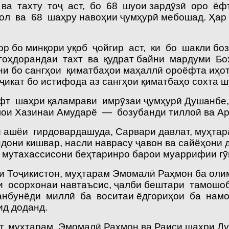
 ва тахту тоҷ аст, бо 68 шуои зардӯзӣ оро ёфт
ол ва 68 шаҳру навоҳии ҷумҳурӣ мебошад. Ҳар 
ор бо минқори уқоб ҷойгир аст, ки бо шакли б
гоҳдорандаи тахт ва қудрат байни мардуми Бох
ини бо сангҳои қиматбаҳои маҳаллӣ ороёфта иҳо
икат бо истифода аз сангҳои қиматбаҳо сохта ш
фт шаҳри қаламрави имрӯзаи ҷумҳурӣ Душанбе, 
олои Хазинаи Амударё — бозубанди тиллоӣ ва Ар
и ашёи гирдовардашуда, Сарвари давлат, муҳт
дони кишвар, насли наврасу ҷавон ва сайёҳони 
 мутахассисони беҳтаринро барои муаррифии гӯ
ии Тоҷикистон, муҳтарам Эмомалӣ Раҳмон ба ол
ти осорхонаи навтаъсис, ҷалби бештари тамош
ҳанбунёди миллӣ ба воситаи ёдгориҳои ба на
ид доданд.
ат, муҳтарам Эмомалӣ Раҳмон ва Раиси шаҳри Д