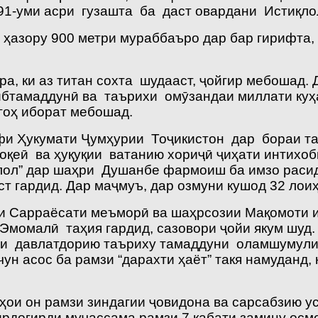
1991-уми асри гузашта ба даст овардани Истиқ
ҳазору 900 метри мураббаъро дар бар гирифта, 
а, ки аз титан сохта шудааст, ҷойгир мебошад. 
ибтамаддунӣ ва таърихи омӯзандаи миллати куҳ
гоҳ иборат мебошад.
афи Ҳукумати Ҷумҳурии Тоҷикистон дар бораи 
қеӣ ва ҳуқуқии ватанию хориҷӣ ҷиҳати интихо
лол” дар шаҳри Душанбе фармоиш ба имзо расид
т гардид. Дар маҷмуъ, дар озмуни кушод 32 лои
ҷодии Сарраёсати меъморӣ ва шаҳрсозии Мақомот
Эмомалӣ таҳия гардид, сазовори ҷойи якум шуд
зи давлатдорию таъриху тамаддуни оламшумул
н асос ба рамзи “дарахти ҳаёт” такя намуданд,
аҳои он рамзи зиндагии ҷовидона ва сарсабзию у
ирдогирди муҷассама рамзи 7 қабати замину осмон