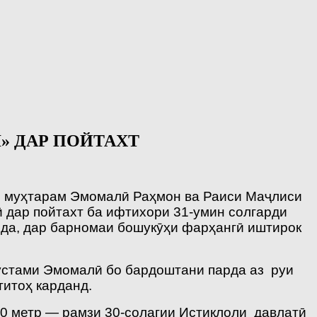
» ДАР ПОЙТАХТ
н, муҳтарам Эмомалӣ Раҳмон ва Раиси Маҷлиси
дар пойтахт ба ифтихори 31-умин солгарди
рда, дар барномаи бошукӯҳи фарҳангӣ иштирок
устами Эмомалӣ бо бардоштани парда аз руи
титоҳ карданд.
30 метр — рамзи 30-солагии Истиқлоли давлатӣ