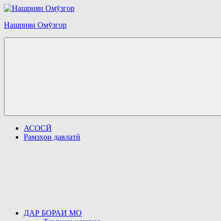
Перейти
к
Нашрияи Омӯзгор
содержимому
АСОСӢ
Рамзҳои давлатӣ
ДАР БОРАИ МО