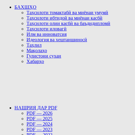
БАХШҲО
Таҳсилоти томактабӣ ва миёнаи умумӣ
Таҳсилоти ибтидоӣ ва миёнаи касбӣ
Таҳсилоти олии касбӣ ва баъдидипломӣ
Таҳсилоти иловагӣ
Илм ва инноватсия
Идеология ва хештаншиносӣ
Таҳлил
Мақолаҳо
Гулистони сухан
Хабарҳо
НАШРИЯ ДАР PDF
PDF — 2026
PDF — 2025
PDF — 2024
PDF — 2023
PDF — 2022