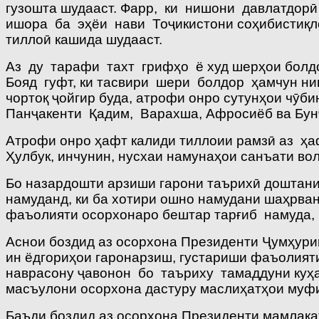
гузошта шудааст. Фарр, ки нишони давлатдорӣ
ишора ба эҳёи нави Тоҷикистони соҳибистиқл
тиллоӣ кашида шудааст.
Аз ду тарафи тахт грифҳо ё худ шерҳои болд
Бояд гуфт, ки тасвири шери болдор ҳамчун ни
чортоқ ҷойгир буда, атрофи онро сутунҳои чӯб
Панҷакенти Қадим, Варахша, Афросиёб ва Бунҷ
Атрофи онро ҳафт калиди тиллоии рамзӣ аз ҳа
Ҳулбук, инчунин, нусхаи намунаҳои санъати в
Бо назардошти арзиши гарони таърихӣ доштан
намуданд, ки ба хотири ошно намудани шаҳрван
фаъолияти осорхонаро бештар тарғиб намуда,
Аснои боздид аз осорхона Президенти Ҷумҳур
ин ёдгориҳои гаронарзиш, густариши фаъолия
наврасону ҷавонон бо таъриху тамаддуни ку
масъулони осорхона дастуру маслиҳатҳои муф
Баъди боздид аз осорхона Президенти мамлак