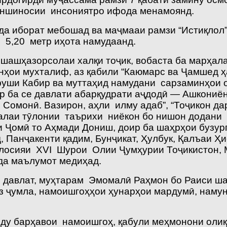
оншиносии инсониятро ифода менамоянд.
а иборат мебошад ва маҷмааи рамзи “Истиқлол” 
5,20 метр иҳота намудаанд.
 шашҳазорсолаи халқи тоҷик, вобаста ба марҳал
онҳои мухталиф, аз қабили “Каюмарс ва Ҷамшед 
Куруши Кабир ва муттаҳид намудани сарзаминҳои
ир ба се давлати абарқудрати аҷдодӣ — Ашкониё
омонӣ. Вазирон, аҳли илму адаб”, “Тоҷикон дар
ҳалаи тӯлонии таърихи ниёкон бо нишон додани 
 Ҷомӣ то Аҳмади Дониш, доир ба шаҳрҳои бузурги
, Панҷакенти қадим, Бунҷикат, Ҳулбук, Қалъаи Ҳи
ҷлосияи XVI Шурои Олии Ҷумҳурии Тоҷикистон, М
да маълумот медиҳад.
и давлат, муҳтарам Эмомалӣ Раҳмон бо Раиси ш
з ҷумла, намоишгоҳҳои ҳунарҳои мардумӣ, наму
оду барҳавои намоишгоҳ, қабули меҳмонони олиқ