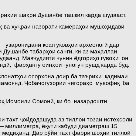
рихии шаҳри Душанбе ташкил карда шудааст.
оҳ ва ҳуҷраи назорати камераҳои мушоҳидавӣ
и гузаронидани кофтуковҳои археологӣ дар
 Душанбе табарҳои сангӣ, ки аз маҳаллаи
удаанд. Мавҷудияти чунин ёдгориҳо гувоҳи он
ндӣ, фарҳангу оинҳои гуногун рушд карда буд.
понатҳои осорхона доир ба таърихи қадимаи
намоянд. Ҷобаҷогузории нигораҳо мувофиқ ба
оҳ Исмоили Сомонӣ, ки бо назардошти
ои тахт ҷойдодашуда аз тиллои тозаи истеҳсоли
— миллиметра, ёқути кабуди диаметраш 15
т медиҳанд. Дар рӯйи тахт фарри шоҳии тиллоӣ