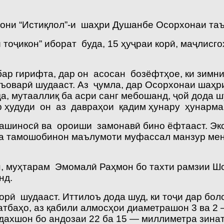
они “Истиқлол”-и шаҳри Душанбе Осорхонаи таъ
 тоҷикон” иборат буда, 15 ҳуҷраи корӣ, маҷлисг
бар гирифта, дар он асосан бозёфтҳое, ки зимн
ъоварӣ шудааст. Аз ҷумла, дар Осорхонаи шаҳри
, мутааллиқ ба асри санг мебошанд, ҷой дода ш
ар ҳудуди он аз давраҳои қадим ҳунару ҳунарма
ашиносӣ ва ороиши замонавӣ бино ёфтааст. Экс
ба тамошобинон маълумоти муфассал манзур ме
н, муҳтарам Эмомалӣ Раҳмон бо тахти рамзии Ш
нд.
орӣ шудааст. Иттилоъ дода шуд, ки тоҷи дар бол
тбаҳо, аз қабили алмосҳои диаметрашон 3 ва 2 
дахшон бо андозаи 22 ба 15 — миллиметра зина