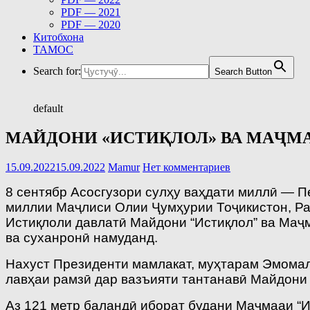
PDF — 2021
PDF — 2020
Китобхона
ТАМОС
Search for:
Search Button
default
МАЙДОНИ «ИСТИҚЛОЛ» ВА МАҶМА
15.09.2022
15.09.2022
Mamur
Нет комментариев
8 сентябр Асосгузори сулҳу ваҳдати миллӣ — 
миллии Маҷлиси Олии Ҷумҳурии Тоҷикистон, Ра
Истиқлоли давлатӣ Майдони “Истиқлол” ва Маҷ
ва суханронӣ намуданд.
Нахуст Президенти мамлакат, муҳтарам Эмома
лавҳаи рамзӣ дар вазъияти тантанавӣ Майдони 
Аз 121 метр баландӣ иборат будани Маҷмааи “И