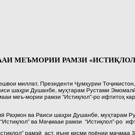
АИ МЕЪМОРИИ РАМЗИ «ИСТИҚЛОЛ
Пешвои миллат, Президенти Ҷумҳурии Тоҷикисто
иси шаҳри Душанбе, муҳтарам Рустами Эмомалӣ 
мааи меъ-мории рамзи “Истиқлол”-ро ифтитоҳ ка
лӣ Раҳмон ва Раиси шаҳри Душанбе, муҳтарам Р
“Истиқлол” ва Маҷмааи рамзи “Истиқлол”-ро иф
стиқлол” рамзӣ аст, яъне қисми поёнии маҷмаа 