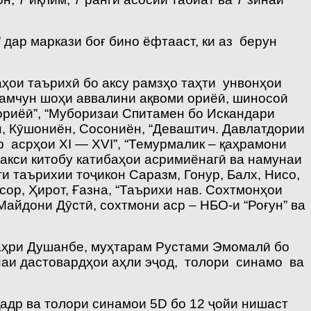
дар маркази боғ бино ёфтааст, ки аз берун
аҳои таърихӣ бо аксу рамзҳо таҳти унвонҳои
ҳамчун шоҳи аввалини ақвоми ориёӣ, шиносоӣ
 ориёӣ”, “Муборизаи Спитамен бо Искандари
н, Кӯшониён, Сосониён, “Деваштич. Давлатдории
 асрҳои XI — XVI”, “Темурмалик – қаҳрамони
акси китобу катибаҳои асримиёнагӣ ва намунаи
 таърихии тоҷикон Саразм, Гонур, Балх, Нисо,
сор, Ҳирот, Ғазна, “Таърихи нав. Сохтмонҳои
айдони Дӯстӣ, сохтмони аср – НБО-и “Роғун” ва
аҳри Душанбе, муҳтарам Рустами Эмомалӣ бо
наи дастовардҳои аҳли эҷод, толори синамо ва
адр ва толори синамои 5D бо 12 ҷойи нишаст