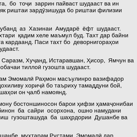
а, бо тоҷи заррин пайваст шудааст ва ин
як риштаи зардӯзишуда бо риштаи филизии
озубанд аз Хазинаи Амударё ёфт шудааст.
тари қадим хеле маъмул буд. Тахт дар байни
та кардаанд. Паси тахт бо деворнигораҳои
удааст.
Саразм, Хуҷанд, Истаравшан, Ҳисор, Ямчун ва
обачаи тиллоӣ гузошта шудааст.
арам Эмомалӣ Раҳмон масъулинро вазифадор
дохиливу хориҷӣ бо таъриху тамаддуни бой,
шаҳои он ҷалб намоянд.
имону бостоншиносон барои ҳифзи ҳамаҷонибаи
обинон ба сайри осорхона, ошно намудани
моиш гузошташуда ба шаҳрдории Душанбе ва
ушанбе, муҳтарам Рустами Эмомалӣ дар