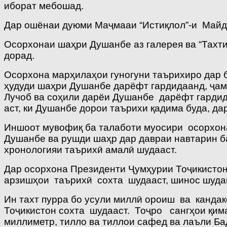
иборат мебошад.
Дар ошёнаи дуюми Маҷмааи “Истиқлол”-и Майд
Осорхонаи шаҳри Душанбе аз галерея ва “Тахти
дорад.
Осорхона марҳилаҳои гуногуни таърихиро дар 
ҳудуди шаҳри Душанбе дарёфт гардидаанд, ҷам
Лучоб ва соҳили дарёи Душанбе дарёфт гардида
аст, ки Душанбе дорои таърихи қадима буда, д
Иншоот мувофиқ ба талаботи муосири осорхон
Душанбе ва рушди шаҳр дар давраи навтарин 
хронологияи таърихӣ амалӣ шудааст.
Дар осорхона Президенти Ҷумҳурии Тоҷикисто
арзишҳои таърихӣ сохта шудааст, шинос шуда
Ин тахт пурра бо усули миллӣ ороиш ва кандак
Тоҷикистон сохта шудааст. Тоҷро сангҳои қима
миллиметр, тилло ва тиллои сафед ва лаъли Ба