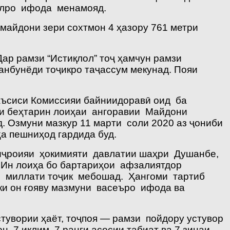
лолро ифода менамояд.
майдони зери сохтмон 4 ҳазору 761 метри
Дар рамзи “Истиқлол” тоҷ ҳамчун рамзи
анбунёди тоҷикро таҷассум мекунад. Пояи
таъсиси Комиссияи байниидоравӣ оид ба
би беҳтарин лоиҳаи ангоравии Майдони
. Озмуни мазкур 11 марти соли 2020 аз ҷониби
ҳа пешниҳод гардида буд.
и иҷроияи ҳокимияти давлатии шаҳри Душанбе,
. Ин лоиҳа бо бартариҳои афзалиятдор
и миллати тоҷик мебошад. Ҳангоми тартиб
 ки он ғояву мазмуни васеъро ифода ва
стувории ҳаёт, тоҷпоя — рамзи пойдору устувор
, 7 иқлим, 7 ранги асосии табиат ва 7 зинаи