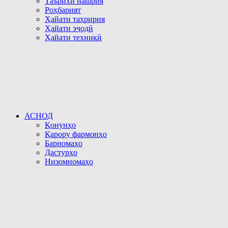
Таърихи нашрия
Роҳбарият
Ҳайати таҳририя
Ҳайати эҷодӣ
Ҳайати техникӣ
АСНОД
Қонунҳо
Қарору фармонҳо
Барномаҳо
Дастурҳо
Низомномаҳо