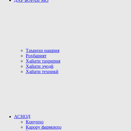
ДАР БОРАИ МО
Таърихи нашрия
Роҳбарият
Ҳайати таҳририя
Ҳайати эҷодӣ
Ҳайати техникӣ
АСНОД
Қонунҳо
Қарору фармонҳо