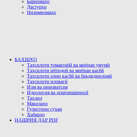
Барномаҳо
Дастурҳо
Низомномаҳо
БАХШҲО
Таҳсилоти томактабӣ ва миёнаи умумӣ
Таҳсилоти ибтидоӣ ва миёнаи касбӣ
Таҳсилоти олии касбӣ ва баъдидипломӣ
Таҳсилоти иловагӣ
Илм ва инноватсия
Идеология ва хештаншиносӣ
Таҳлил
Мақолаҳо
Гулистони сухан
Хабарҳо
НАШРИЯ ДАР PDF