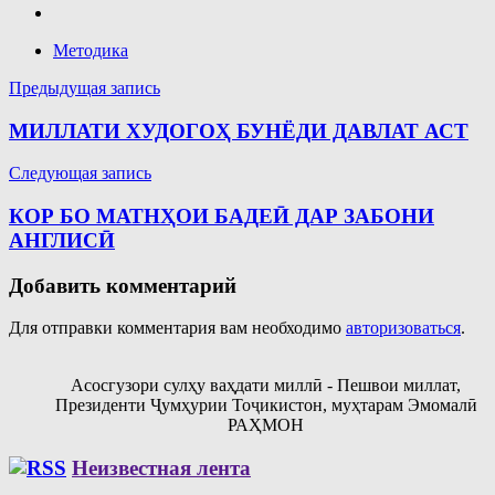
Методика
Навигация
Предыдущая запись
по
МИЛЛАТИ ХУДОГОҲ БУНЁДИ ДАВЛАТ АСТ
записям
Следующая запись
КОР БО МАТНҲОИ БАДЕӢ ДАР ЗАБОНИ
АНГЛИСӢ
Добавить комментарий
Для отправки комментария вам необходимо
авторизоваться
.
Асосгузори сулҳу ваҳдати миллӣ - Пешвои миллат,
Президенти Ҷумҳурии Тоҷикистон, муҳтарам Эмомалӣ
РАҲМОН
Неизвестная лента