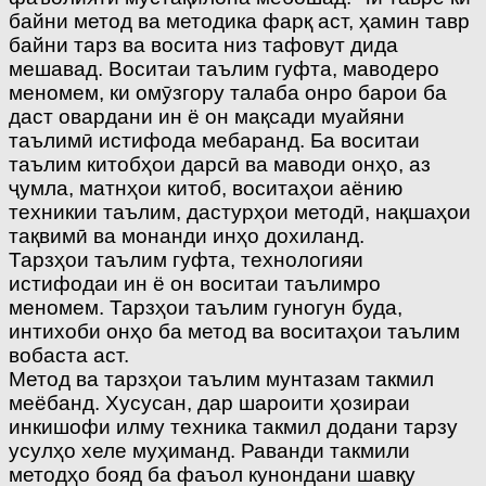
байни метод ва методика фарқ аст, ҳамин тавр
байни тарз ва восита низ тафовут дида
мешавад. Воситаи таълим гуфта, маводеро
меномем, ки омӯзгору талаба онро барои ба
даст овардани ин ё он мақсади муайяни
таълимӣ истифода мебаранд. Ба воситаи
таълим китобҳои дарсӣ ва маводи онҳо, аз
ҷумла, матнҳои китоб, воситаҳои аёнию
техникии таълим, дастурҳои методӣ, нақшаҳои
тақвимӣ ва монанди инҳо дохиланд.
Тарзҳои таълим гуфта, технологияи
истифодаи ин ё он воситаи таълимро
меномем. Тарзҳои таълим гуногун буда,
интихоби онҳо ба метод ва воситаҳои таълим
вобаста аст.
Метод ва тарзҳои таълим мунтазам такмил
меёбанд. Хусусан, дар шароити ҳозираи
инкишофи илму техника такмил додани тарзу
усулҳо хеле муҳиманд. Раванди такмили
методҳо бояд ба фаъол кунондани шавқу