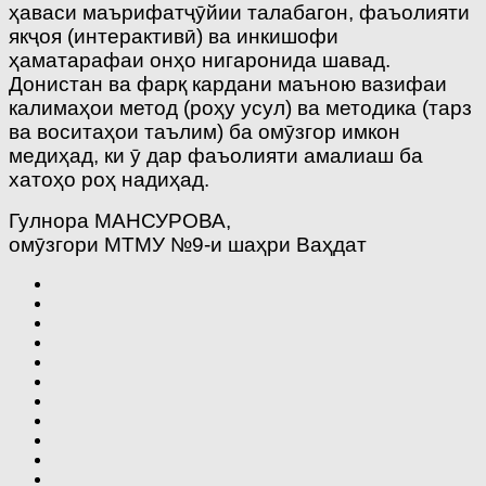
ҳаваси маърифатҷӯйии талабагон, фаъолияти
якҷоя (интерактивӣ) ва инкишофи
ҳаматарафаи онҳо нигаронида шавад.
Донистан ва фарқ кардани маъною вазифаи
калимаҳои метод (роҳу усул) ва методика (тарз
ва воситаҳои таълим) ба омӯзгор имкон
медиҳад, ки ӯ дар фаъолияти амалиаш ба
хатоҳо роҳ надиҳад.
Гулнора МАНСУРОВА,
омӯзгори МТМУ №9-и шаҳри Ваҳдат