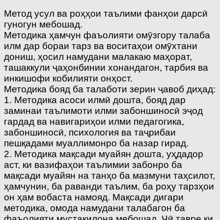
Метод усул ва роҳҳои таълими фанҳои дарсӣ
гуногун мебошад.
Методика ҳамчун фаъолияти омӯзгору талаба
илм дар бораи тарз ва воситаҳои омӯхтани
дониш, ҳосил намудани малакаю маҳорат,
ташаккули ҷаҳонбинии хонандагон, тарбия ва
инкишофи кобилияти онҳост.
Методика бояд ба талаботи зерин ҷавоб диҳад:
1. Методика асоси илмӣ дошта, бояд дар
заминаи таълимоти илми забоншиносӣ эҷод
гардад ва навигариҳои илми педагогика,
забоншиносӣ, психология ва таҷрибаи
пешқадами муаллимонро ба назар гирад.
2. Методика мақсади муайян дошта, уҳдадор
аст, ки вазифаҳои таълимии забонро ба
мақсади муайян на танҳо ба мазмуни таҳсилот,
ҳамчунин, ба раванди таълим, ба роҳу тарзҳои
он ҳам вобаста намояд. Мақсади дигари
методика, омода намудани талабагон ба
фаъолияти мустақилона мебошад. Чӣ тавре ки