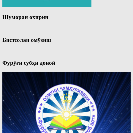
Шумораи охирин
Бистсолаи омӯзиш
Фурӯғи субҳи доноӣ