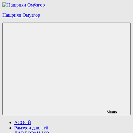
Перейти
к
Нашрияи Омӯзгор
содержимому
Меню
АСОСӢ
Рамзҳои давлатӣ