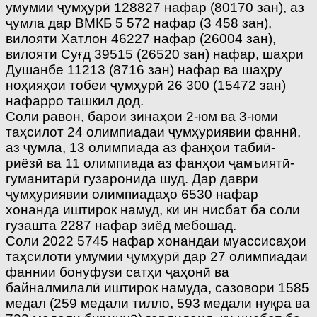
умумии ҷумҳурӣ 128827 нафар (80170 зан), аз
ҷумла дар ВМКБ 5 572 нафар (3 458 зан),
вилояти Хатлон 46227 нафар (26004 зан),
вилояти Суғд 39515 (26520 зан) нафар, шаҳри
Душанбе 11213 (8716 зан) нафар ва шаҳру
ноҳияҳои тобеи ҷумҳурӣ 26 300 (15472 зан)
нафарро ташкил дод.
Соли равон, барои зинаҳои 2-юм ва 3-юми
таҳсилот 24 олимпиадаи ҷумҳуриявии фаннӣ,
аз ҷумла, 13 олимпиада аз фанҳои табиӣ-
риёзӣ ва 11 олимпиада аз фанҳои ҷамъиятӣ-
гуманитарӣ гузаронида шуд. Дар даври
ҷумҳуриявии олимпиадаҳо 6530 нафар
хонанда иштирок намуд, ки ин нисбат ба соли
гузашта 2287 нафар зиёд мебошад.
Соли 2022 5745 нафар хонандаи муассисаҳои
таҳсилоти умумии ҷумҳурӣ дар 27 олимпиадаи
фаннии бонуфузи сатҳи ҷаҳонӣ ва
байналмилалӣ иштирок намуда, сазовори 1585
медал (259 медали тилло, 593 медали нуқра ва