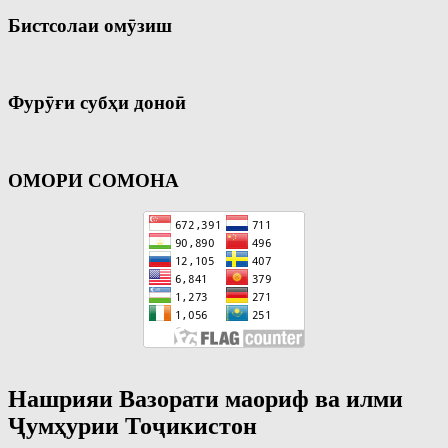
Бистсолаи омӯзиш
Фурӯғи субҳи доноӣ
ОМОРИ СОМОНА
Нашрияи Вазорати маориф ва илми
Ҷумҳурии Тоҷикистон