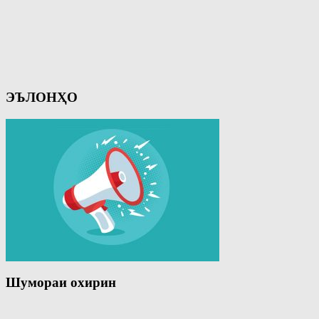
ЭЪЛОНҲО
Шумораи охирин