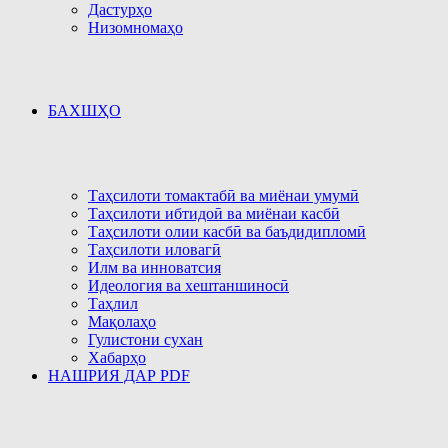
Дастурҳо
Низомномаҳо
БАХШҲО
Таҳсилоти томактабӣ ва миёнаи умумӣ
Таҳсилоти ибтидоӣ ва миёнаи касбӣ
Таҳсилоти олии касбӣ ва баъдидипломӣ
Таҳсилоти иловагӣ
Илм ва инноватсия
Идеология ва хештаншиносӣ
Таҳлил
Мақолаҳо
Гулистони сухан
Хабарҳо
НАШРИЯ ДАР PDF