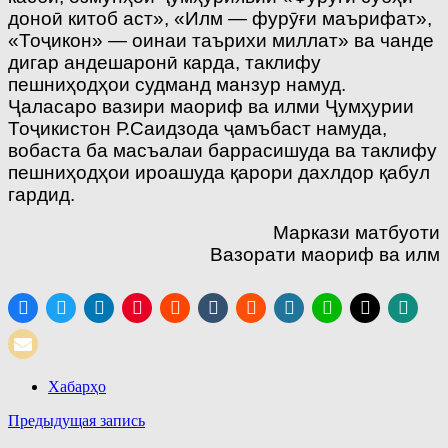
доноӣ китоб аст», «Илм — фурӯғи маърифат»,
«Тоҷикон» — оинаи таърихи миллат» ва чанде
дигар андешаронӣ карда, таклифу
пешниҳодҳои судманд манзур намуд.
Ҷаласаро вазири маориф ва илми Ҷумҳурии
Тоҷикистон Р.Саидзода ҷамъбаст намуда,
вобаста ба масъалаи баррасишуда ва таклифу
пешниҳодҳои ироашуда қарори дахлдор қабул
гардид.
Маркази матбуоти
Вазорати маориф ва илм
Хабарҳо
Навигация
Предыдущая запись