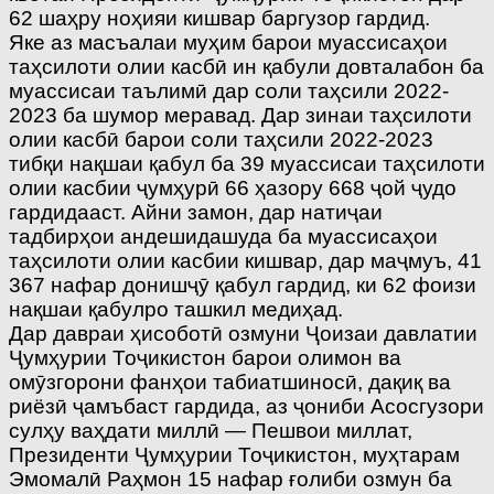
62 шаҳру ноҳияи кишвар баргузор гардид.
Яке аз масъалаи муҳим барои муассисаҳои
таҳсилоти олии касбӣ ин қабули довталабон ба
муассисаи таълимӣ дар соли таҳсили 2022-
2023 ба шумор меравад. Дар зинаи таҳсилоти
олии касбӣ барои соли таҳсили 2022-2023
тибқи нақшаи қабул ба 39 муассисаи таҳсилоти
олии касбии ҷумҳурӣ 66 ҳазору 668 ҷой ҷудо
гардидааст. Айни замон, дар натиҷаи
тадбирҳои андешидашуда ба муассисаҳои
таҳсилоти олии касбии кишвар, дар маҷмуъ, 41
367 нафар донишҷӯ қабул гардид, ки 62 фоизи
нақшаи қабулро ташкил медиҳад.
Дар давраи ҳисоботӣ озмуни Ҷоизаи давлатии
Ҷумҳурии Тоҷикистон барои олимон ва
омӯзгорони фанҳои табиатшиносӣ, дақиқ ва
риёзӣ ҷамъбаст гардида, аз ҷониби Асосгузори
сулҳу ваҳдати миллӣ — Пешвои миллат,
Президенти Ҷумҳурии Тоҷикистон, муҳтарам
Эмомалӣ Раҳмон 15 нафар ғолиби озмун ба