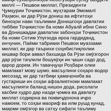
миллї — Пешвои миллат, Президенти
Ҷумҳурии Тоҷикистон, муҳтарам Эмомалї
Раҳмон, ки дар Рӯзи дониш ва ифтитоҳи
биноҳои нави таълимии Донишгоҳи давлатии
тиббии Тоҷикистон ба номи Абуалй ибни Сино
ва Донишкадаи давлатии забонҳои Тоҷикистон
ба номи Сотим Улуғзода ироа гардиданд,
инчунин, Паёми табрикии Пешвои муаззами
миллат, ки дар таърихи соҳибистиқлолии
кишвар бори аввал бахшида ба Рӯзи омӯзгорон
дар рӯзи таҷлили бошукӯҳи ин ҷашн садо дод,
қарор дорем. Ин таваҷҷуҳи Роҳбари олии
мамлакат мову шумо, масъулини соҳаро водор
месозад, ки дар татбиқи ҳамаҷониба ва
густариши ин соҳаи афзалиятноки мамлакат
масъулияти баланд нишон дода, рисолати
касбии худро дар назди ҷомеа ва давлату
миллат содиқона ва поквиҷдонона иҷро
намоем, то соҳаи маориф ва илм рушд кунад,
мақоми омӯзгор ва сатҳу сифати таълиму