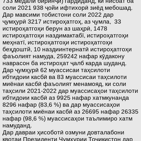
733 медали биринҷӣ) гардиданд, ки нисбат ба
соли 2021 938 ҷойи ифтихорӣ зиёд мебошад.
Дар мавсими тобистони соли 2022 дар
ҷумҳурӣ 3217 истироҳатгоҳ, аз ҷумла, 33
истироҳатгоҳи берун аз шаҳрӣ, 1478
истироҳатгоҳи наздимактабї, истироҳатгоҳи
меҳнатї, истироҳатгоҳи истироҳатгоҳи
беҳдоштй, 10 наздиинтернатӣ истироҳатгоҳи
фаъолият намуда, 259242 нафар кӯдакону
наврасон ба истироҳат ҷалб карда шуданд.
Дар ҷумҳурӣ 62 муассисаи таҳсилоти
ибтидоии касбӣ ва 83 муассисаи таҳсилоти
миёнаи касбӣ фаъолият менамояд, ки соли
таҳсили 2021-2022 дар муассисаҳои таҳсилоти
ибтидоии касбӣ аз 9925 нафар хатмкунанда
8296 нафар (83,6 %) ва дар муассисаҳои
таҳсилоти миёнаи касбӣ аз 26695 нафар 26335
нафар (98,6 %) муассисаҳои таълимиро хатм
намуданд.
Дар давраи ҳисоботӣ озмуни довталабони
квотаи Президенти Ҷумҳурии Тоҷикистон дар