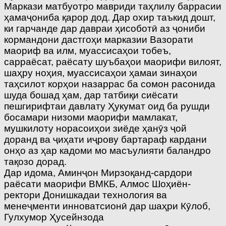
Маркази матбуотро мавриди таҳлилу баррасии
ҳамаҷониба қарор дод. Дар охир таъкид дошт,
ки гарчанде дар давраи ҳисоботӣ аз ҷониби
кормандони дастгоҳи марказии Вазорати
маориф ва илм, муассисаҳои тобеъ,
сарраёсат, раёсату шуъбаҳои маорифи вилоят,
шаҳру ноҳия, муассисаҳои ҳамаи зинаҳои
таҳсилот корҳои назаррас ба сомон расонида
шуда бошад ҳам, дар татбиқи сиёсати
пешгирифтаи давлату Ҳукумат оид ба рушди
босамари низоми маорифи мамлакат,
мушкилоту норасоиҳои зиёде ҳанӯз ҷой
доранд ва ҷиҳати иҷрову бартараф кардани
онҳо аз ҳар кадоми мо масъулияти баландро
тақозо дорад.
Дар идома, Аминҷон Мирзоқанд-сардори
раёсати маорифи ВМКБ, Алмос Шоҳиён-
ректори Донишкадаи технология ва
менеҷменти инноватсионӣ дар шаҳри Кӯлоб,
Гулхумор Ҳусейнзода