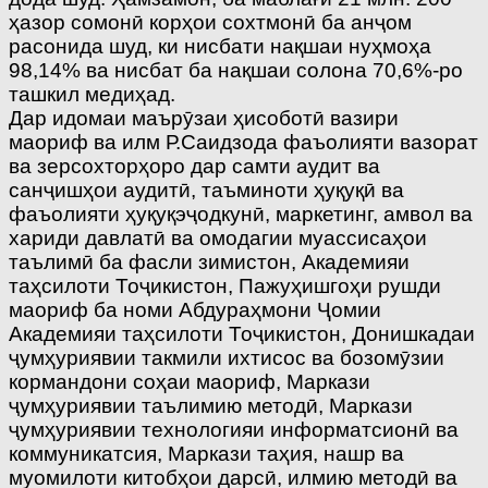
ҳазор сомонӣ корҳои сохтмонӣ ба анҷом
расонида шуд, ки нисбати нақшаи нуҳмоҳа
98,14% ва нисбат ба нақшаи солона 70,6%-ро
ташкил медиҳад.
Дар идомаи маърӯзаи ҳисоботӣ вазири
маориф ва илм Р.Саидзода фаъолияти вазорат
ва зерсохторҳоро дар самти аудит ва
санҷишҳои аудитӣ, таъминоти ҳуқуқӣ ва
фаъолияти ҳуқуқэҷодкунӣ, маркетинг, амвол ва
хариди давлатӣ ва омодагии муассисаҳои
таълимӣ ба фасли зимистон, Академияи
таҳсилоти Тоҷикистон, Пажуҳишгоҳи рушди
маориф ба номи Абдураҳмони Ҷомии
Академияи таҳсилоти Тоҷикистон, Донишкадаи
ҷумҳуриявии такмили ихтисос ва бозомӯзии
кормандони соҳаи маориф, Маркази
ҷумҳуриявии таълимию методӣ, Маркази
ҷумҳуриявии технологияи информатсионӣ ва
коммуникатсия, Маркази таҳия, нашр ва
муомилоти китобҳои дарсӣ, илмию методӣ ва