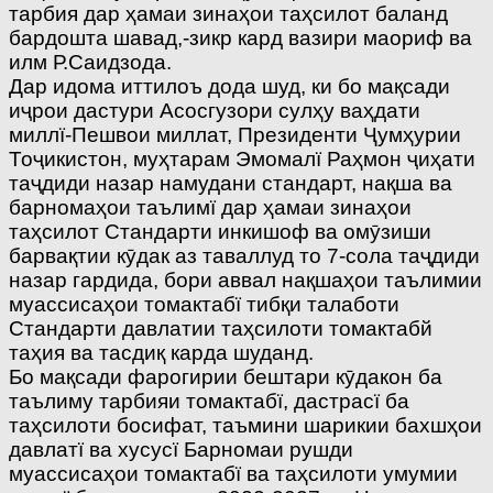
тарбия дар ҳамаи зинаҳои таҳсилот баланд
бардошта шавад,-зикр кард вазири маориф ва
илм Р.Саидзода.
Дар идома иттилоъ дода шуд, ки бо мақсади
иҷрои дастури Асосгузори сулҳу ваҳдати
миллї-Пешвои миллат, Президенти Ҷумҳурии
Тоҷикистон, муҳтарам Эмомалї Раҳмон ҷиҳати
таҷдиди назар намудани стандарт, нақша ва
барномаҳои таълимї дар ҳамаи зинаҳои
таҳсилот Стандарти инкишоф ва омӯзиши
барвақтии кӯдак аз таваллуд то 7-сола таҷдиди
назар гардида, бори аввал нақшаҳои таълимии
муассисаҳои томактабї тибқи талаботи
Стандарти давлатии таҳсилоти томактабй
таҳия ва тасдиқ карда шуданд.
Бо мақсади фарогирии бештари кӯдакон ба
таълиму тарбияи томактабї, дастрасї ба
таҳсилоти босифат, таъмини шарикии бахшҳои
давлатї ва хусусї Барномаи рушди
муассисаҳои томактабї ва таҳсилоти умумии