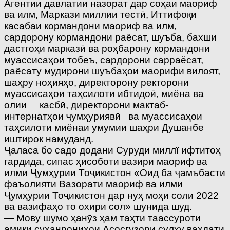
Агентии давлатии назорат дар соҳаи маориф
ва илм, Маркази миллии тестӣ, Иттифоқи
касабаи кормандони маориф ва илм,
сардорону кормандони раёсат, шуъба, бахши
дастгоҳи марказӣ ва роҳбарону кормандони
муассисаҳои тобеъ, сардорони сарраёсат,
раёсату мудирони шуъбаҳои маорифи вилоят,
шаҳру ноҳияҳо, директорону ректорони
муассисаҳои таҳсилоти ибтидоӣ, миёна ва
олии касбӣ, директорони мактаб-
интернатҳои ҷумҳуриявӣ ва муассисаҳои
таҳсилоти миёнаи умумии шаҳри Душанбе
иштирок намуданд.
Ҷаласа бо садо додани Суруди миллї ифтитоҳ
гардида, сипас ҳисоботи вазири маориф ва
илми Ҷумҳурии Тоҷикистон «Оид ба ҷамъбасти
фаъолияти Вазорати маориф ва илми
Ҷумҳурии Тоҷикистон дар нуҳ моҳи соли 2022
ва вазифаҳо то охири сол» шунида шуд.
— Мову шумо ҳанӯз ҳам таҳти таассуроти
амиқи суханрониҳои Асосгузори сулҳу ваҳдати