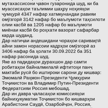
мутахассисони ҷавон гузаронида шуд, ки ба
муассисаҳои таълимии шаҳру ноҳияҳои
ҷумҳурӣ 4347 нафар хатмкунандаи равияи
омӯзгорӣ 3142 нафар бо маълумоти таҳсилоти
олии касбӣ ва 1205 нафар бо маълумоти
миёнаи касбӣ бо роҳхати вазорат сафарбар
карда шуданд.
Дар натиҷаи андешидани чораҳои саривақтӣ
айни замон норасоии кадрҳои омӯзгорӣ аз
3406 нафар ба ҳолати 30.09.2022 ба 351
нафар расонида шуд.
Яке аз падидаҳои дурахшон дар самти
робитаҳои байналмилалӣ ифтитоҳи панҷ
мактаби русӣ бо иштироки сарони ду кишвар:
Эмомалӣ Раҳмон-Президенти Ҷумҳурии
Тоҷикистон ва Владимир Путин-Президенти
Федератсияи Россия мебошад.
Дар ин давра ҷаласаҳои комиссияҳои
байниҳукуматии Тоҷикистон бо кишварҳои
Арабистони Саудӣ, Озарбойҷон, Россия,