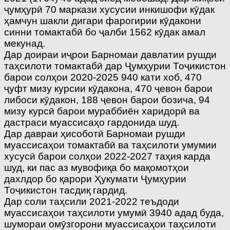
ҷумҳурӣ 70 маркази хусусии инкишофи кӯдак
ҳамчун шакли дигари фарогирии кӯдакони
синни томактабӣ бо ҷалби 1562 кӯдак амал
мекунад.
Дар доираи иҷрои Барномаи давлатии рушди
таҳсилоти томактабӣ дар Ҷумҳурии Тоҷикистон
барои солҳои 2020-2025 940 кати хоб, 470
ҷуфт мизу курсии кӯдакона, 470 ҷевон барои
либоси кӯдакон, 188 ҷевон барои бозича, 94
мизу курсӣ барои мураббиён харидорӣ ва
дастраси муассисаҳо гардонида шуд.
Дар давраи ҳисоботӣ Барномаи рушди
муассисаҳои томактабӣ ва таҳсилоти умумии
хусусӣ барои солҳои 2022-2027 таҳия карда
шуд, ки пас аз мувофиқа бо мақомотҳои
дахлдор бо қарори Ҳукумати Ҷумҳурии
Тоҷикистон тасдиқ гардид.
Дар соли таҳсили 2021-2022 теъдоди
муассисаҳои таҳсилоти умумӣ 3940 адад буда,
шумораи омӯзгорони муассисаҳои таҳсилоти