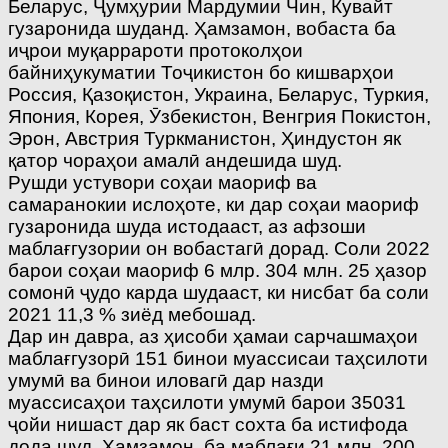
Беларус, Ҷумҳурии Мардумии Чин, Кувайт
гузаронида шуданд. Ҳамзамон, вобаста ба
иҷрои муқаррароти протоколҳои
байниҳукуматии Тоҷикистон бо кишварҳои
Россия, Қазоқистон, Украина, Беларус, Туркия,
Япония, Корея, Ӯзбекистон, Венгрия Покистон,
Эрон, Австрия Туркманистон, Ҳиндустон як
қатор чораҳои амалӣ андешида шуд.
Рушди устувори соҳаи маориф ва
самаранокии ислоҳоте, ки дар соҳаи маориф
гузаронида шуда истодааст, аз афзоши
маблағгузории он вобастагӣ дорад. Соли 2022
барои соҳаи маориф 6 млр. 304 млн. 25 ҳазор
сомонӣ ҷудо карда шудааст, ки нисбат ба соли
2021 11,3 % зиёд мебошад.
Дар ин давра, аз ҳисоби ҳамаи сарчашмаҳои
маблағгузорӣ 151 бинои муассисаи таҳсилоти
умумӣ ва бинои иловагӣ дар назди
муассисаҳои таҳсилоти умумӣ барои 35031
ҷойи нишаст дар як баст сохта ба истифода
дода шуд. Ҳамзамон, ба маблағи 21 млн. 200