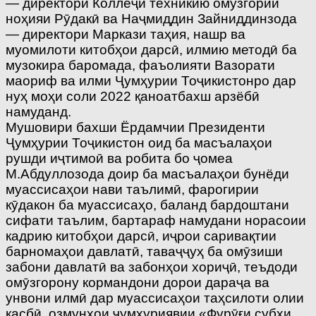
— директори Коллеҷи техникию омӯзгории
ноҳияи Рӯдакӣ ва Наҷмиддин Зайниддинзода
— директори Маркази таҳия, нашр ва
муомилоти китобҳои дарсӣ, илмию методӣ ба
музокира баромада, фаъолияти Вазорати
маориф ва илми Ҷумҳурии Тоҷикистонро дар
нуҳ моҳи соли 2022 қаноатбахш арзёбӣ
намуданд.
Мушовири бахши Ёрдамчии Президенти
Ҷумҳурии Тоҷикистон оид ба масъалаҳои
рушди иҷтимоӣ ва робита бо ҷомеа
М.Абдуллозода доир ба масъалаҳои бунёди
муассисаҳои нави таълимӣ, фарогирии
кӯдакон ба муассисаҳо, баланд бардоштани
сифати таълим, бартараф намудани норасоии
кадрию китобҳои дарсӣ, иҷрои саривақтии
барномаҳои давлатӣ, таваҷҷуҳ ба омӯзиши
забони давлатӣ ва забонҳои хориҷӣ, теъдоди
омӯзгорону кормандони дорои дараҷа ва
унвони илмӣ дар муассисаҳои таҳсилоти олии
касбӣ, озмунҳои ҷумҳуриявии «Фурӯғи субҳи