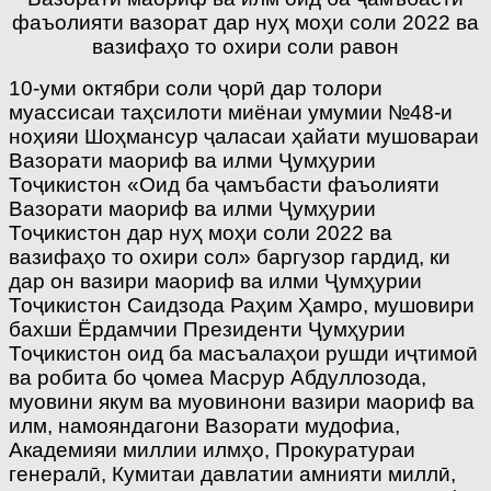
фаъолияти вазорат дар нуҳ моҳи соли 2022 ва
вазифаҳо то охири соли равон
10-уми октябри соли ҷорӣ дар толори
муассисаи таҳсилоти миёнаи умумии №48-и
ноҳияи Шоҳмансур ҷаласаи ҳайати мушовараи
Вазорати маориф ва илми Ҷумҳурии
Тоҷикистон «Оид ба ҷамъбасти фаъолияти
Вазорати маориф ва илми Ҷумҳурии
Тоҷикистон дар нуҳ моҳи соли 2022 ва
вазифаҳо то охири сол» баргузор гардид, ки
дар он вазири маориф ва илми Ҷумҳурии
Тоҷикистон Саидзода Раҳим Ҳамро, мушовири
бахши Ёрдамчии Президенти Ҷумҳурии
Тоҷикистон оид ба масъалаҳои рушди иҷтимоӣ
ва робита бо ҷомеа Масрур Абдуллозода,
муовини якум ва муовинони вазири маориф ва
илм, намояндагони Вазорати мудофиа,
Академияи миллии илмҳо, Прокуратураи
генералӣ, Кумитаи давлатии амнияти миллӣ,