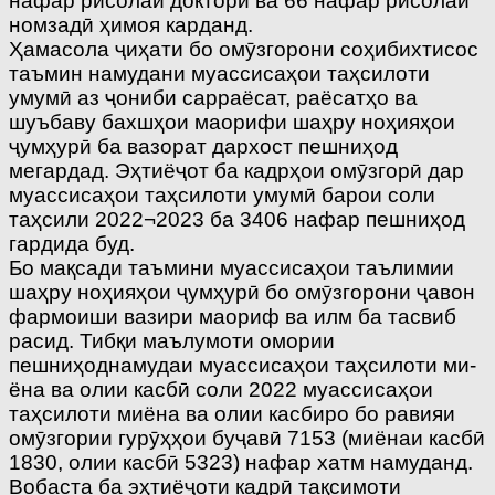
нафар рисолаи докторӣ ва 66 нафар рисолаи
номзадӣ ҳимоя карданд.
Ҳамасола ҷиҳати бо омӯзгорони соҳибихтисос
таъмин намудани муассисаҳои таҳсилоти
умумӣ аз ҷониби сарраёсат, раёсатҳо ва
шуъбаву бахшҳои маорифи шаҳру ноҳияҳои
ҷумҳурӣ ба вазорат дархост пешниҳод
мегардад. Эҳтиёҷот ба кадрҳои омӯзгорӣ дар
муассисаҳои таҳсилоти умумӣ барои соли
таҳсили 2022¬2023 ба 3406 нафар пешниҳод
гардида буд.
Бо мақсади таъмини муассисаҳои таълимии
шаҳру ноҳияҳои ҷумҳурӣ бо омӯзгорони ҷавон
фармоиши вазири маориф ва илм ба тасвиб
расид. Тибқи маълумоти омории
пешниҳоднамудаи муассисаҳои таҳсилоти ми-
ёна ва олии касбӣ соли 2022 муассисаҳои
таҳсилоти миёна ва олии касбиро бо равияи
омӯзгории гурӯҳҳои буҷавӣ 7153 (миёнаи касбӣ
1830, олии касбӣ 5323) нафар хатм намуданд.
Вобаста ба эҳтиёҷоти кадрӣ тақсимоти