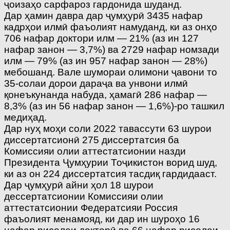
ҷоизаҳо сарфароз гардонида шуданд.
Дар ҳамин давра дар ҷумҳурӣ 3435 нафар
кадрҳои илмӣ фаъолият намуданд, ки аз онҳо
706 нафар доктори илм — 21% (аз ин 127
нафар занон — 3,7%) ва 2729 нафар номзади
илм — 79% (аз ин 957 нафар занон — 28%)
мебошанд. Вале шумораи олимони ҷавони то
35-солаи дорои дараҷа ва унвони илмӣ
қонеъкунанда набуда, ҳамагӣ 286 нафар —
8,3% (аз ин 56 нафар занон — 1,6%)-ро ташкил
медиҳад.
Дар нуҳ моҳи соли 2022 тавассути 63 шурои
диссертатсионӣ 275 диссертатсия ба
Комиссияи олии аттестатсионии назди
Президента Ҷумҳурии Тоҷикистон ворид шуд,
ки аз он 224 диссертатсия тасдиқ гардидааст.
Дар ҷумҳурӣ айни ҳол 18 шурои
дессертатсионии Комиссияи олии
аттестатсионии Федератсияи Россия
фаъолият менамояд, ки дар ин шуроҳо 16