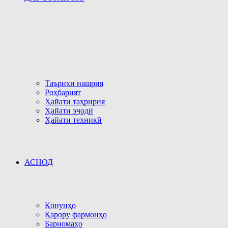
Таърихи нашрия
Роҳбарият
Ҳайати таҳририя
Ҳайати эҷодӣ
Ҳайати техникӣ
АСНОД
Қонунҳо
Қарору фармонҳо
Барномаҳо