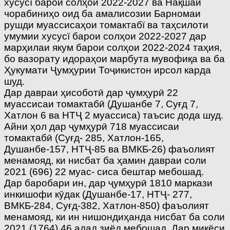
хусусї барои солҳои 2022-2027 ва Нақшаи
чорабиниҳо оид ба амалисозии Барномаи
рушди муассисаҳои томактабї ва таҳсилоти
умумии хусусї барои солҳои 2022-2027 дар
марҳилаи якум барои солҳои 2022-2024 таҳия,
бо вазорату идораҳои марбута мувофиқа ва ба
Ҳукумати Ҷумҳурии Тоҷикистон ирсол карда
шуд.
Дар давраи ҳисоботӣ дар ҷумҳурӣ 22
муассисаи томактабӣ (Душанбе 7, Суғд 7,
Хатлон 6 ва НТҶ 2 муассиса) таъсис дода шуд.
Айни ҳол дар ҷумҳурӣ 718 муассисаи
томактабӣ (Суғд- 285, Хатлон-165,
Душанбе-157, НТҶ-85 ва ВМКБ-26) фаъолият
менамояд, ки нисбат ба ҳамин давраи соли
2021 (696) 22 муас- сиса бештар мебошад.
Дар баробари ин, дар ҷумҳурӣ 1810 маркази
инкишофи кӯдак (Душанбе-17, НТҶ- 277,
ВМКБ-284, Суғд-382, Хатлон-850) фаъолият
менамояд, ки ин нишондиҳанда нисбат ба соли
2021 (1764) 46 адад зиёд мебошад. Дар миқёси