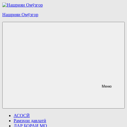
Перейти
к
содержимому
Нашрияи Омӯзгор
Меню
АСОСӢ
Рамзҳои давлатӣ
ДАР БОРАИ МО