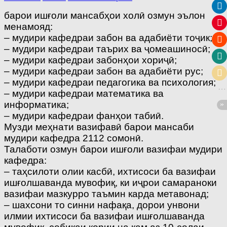
барои ишғоли мансабҳои холӣ озмун эълон
менамояд:
– мудири кафедраи забон ва адабиёти тоҷик;
– мудири кафедраи таърих ва ҷомеашиносӣ;
– мудири кафедраи забонҳои хориҷӣ;
– мудири кафедраи забон ва адабиёти рус;
– мудири кафедраи педагогика ва психология;
– мудири кафедраи математика ва
информатика;
– мудири кафедраи фанҳои табиӣ.
Музди меҳнати вазифавӣ барои мансаби
мудири кафедра 2112 сомонӣ.
Талаботи озмун барои ишғоли вазифаи мудири
кафедра:
– таҳсилоти олии касбӣ, ихтисоси ба вазифаи
ишғолшаванда мувофиқ, ки иҷрои самараноки
вазифаи мазкурро таъмин карда метавонад;
– шахсони то синни нафақа, дорои унвони
илмии ихтисоси ба вазифаи ишғолшаванда