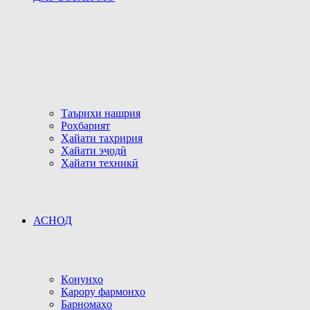
Таърихи нашрия
Роҳбарият
Ҳайати таҳририя
Ҳайати эҷодӣ
Ҳайати техникӣ
АСНОД
Қонунҳо
Қарору фармонҳо
Барномаҳо