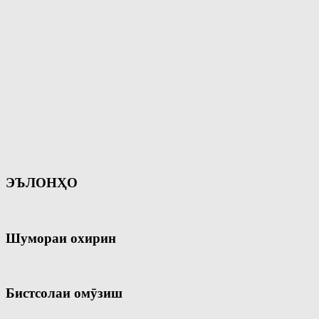
ЭЪЛОНҲО
Шумораи охирин
Бистсолаи омӯзиш