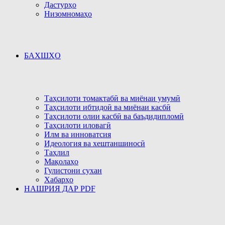
Дастурҳо
Низомномаҳо
БАХШҲО
Таҳсилоти томактабӣ ва миёнаи умумӣ
Таҳсилоти ибтидоӣ ва миёнаи касбӣ
Таҳсилоти олии касбӣ ва баъдидипломӣ
Таҳсилоти иловагӣ
Илм ва инноватсия
Идеология ва хештаншиносӣ
Таҳлил
Мақолаҳо
Гулистони сухан
Хабарҳо
НАШРИЯ ДАР PDF