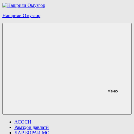
Перейти
к
содержимому
Нашрияи Омӯзгор
Меню
АСОСӢ
Рамзҳои давлатӣ
ДАР БОРАИ МО