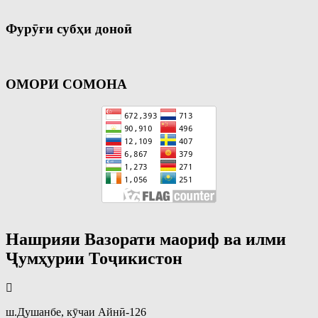
Фурӯғи субҳи доноӣ
ОМОРИ СОМОНА
Нашрияи Вазорати маориф ва илми
Ҷумҳурии Тоҷикистон
ш.Душанбе, кӯчаи Айнӣ-126