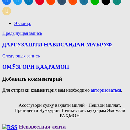
Эълонҳо
Навигация
Предыдущая запись
по
ДАРГУЗАШТИ НАВИСАНДАИ МАЪРУФ
записям
Следующая запись
ОМӮЗГОРИ ҚАҲРАМОН
Добавить комментарий
Для отправки комментария вам необходимо
авторизоваться
.
Асосгузори сулҳу ваҳдати миллӣ - Пешвои миллат,
Президенти Ҷумҳурии Тоҷикистон, муҳтарам Эмомалӣ
РАҲМОН
Неизвестная лента