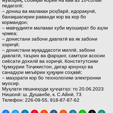
мувофиқ, собиқаи кории на кам аз 10-солаи
педагогӣ;
– дониш ва малакаи роҳбарӣ, идоракунӣ,
банақшагирии раванди кор ва кор бо
кормандон;
– мавҷудияти малакаи хуби муошират бо аҳли
ҷомеа;
– донистани забони давлатӣ ва як забони
хориҷӣ;
– донистани муқаддасоти миллӣ, забони
давлатӣ, таърих ва фарҳанг, самтҳои асосии
сиёсати дохилӣ ва хориҷӣ, Конститутсияи
Ҷумҳурии Тоҷикистон, дигар қонунҳо ва
санадҳои меъёрии ҳуқуқии соҳавӣ;
– маҳорати кор бо технологияи электронии
муосир.
Муҳлати пешниҳоди ҳуҷҷатҳо: то 20.06.2023
Нишонӣ: ш. Душанбе, к. С.Айнӣ, 73
Телефон: 226-09-55, 918-87-87-62