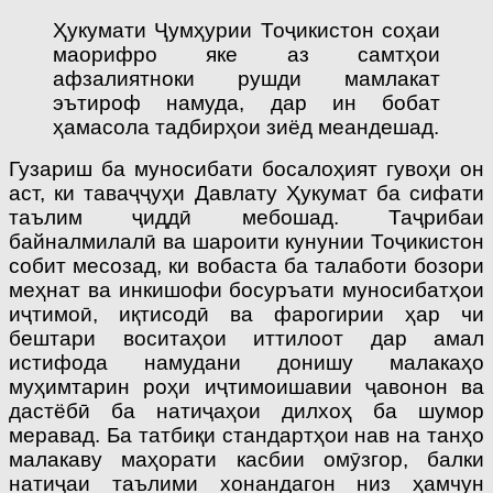
Ҳукумати Ҷумҳурии Тоҷикистон соҳаи
маорифро яке аз самтҳои
афзалиятноки рушди мамлакат
эътироф намуда, дар ин бобат
ҳамасола тадбирҳои зиёд меандешад.
Гузариш ба муносибати босалоҳият гувоҳи он
аст, ки таваҷҷуҳи Давлату Ҳукумат ба сифати
таълим ҷиддӣ мебошад. Таҷрибаи
байналмилалӣ ва шароити кунунии Тоҷикистон
собит месозад, ки вобаста ба талаботи бозори
меҳнат ва инкишофи босуръати муносибатҳои
иҷтимоӣ, иқтисодӣ ва фарогирии ҳар чи
бештари воситаҳои иттилоот дар амал
истифода намудани донишу малакаҳо
муҳимтарин роҳи иҷтимоишавии ҷавонон ва
дастёбӣ ба натиҷаҳои дилхоҳ ба шумор
меравад. Ба татбиқи стандартҳои нав на танҳо
малакаву маҳорати касбии омӯзгор, балки
натиҷаи таълими хонандагон низ ҳамчун