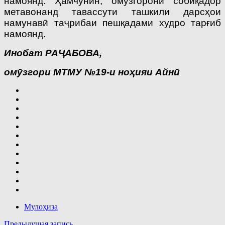
намоянд. Ҳамчунин, омӯзгорони собиқадор
метавонанд тавассути ташкили дарсҳои
намунавӣ таҷрибаи пешқадами худро тарғиб
намоянд.
Инобат РАҶАБОВА,
омӯзгори МТМУ №19-и ноҳияи Айнӣ
Мулоҳиза
Предыдущая запись