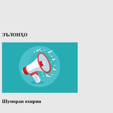
ЭЪЛОНҲО
Шумораи охирин