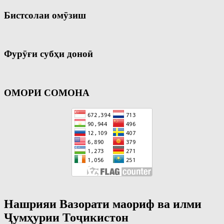
Бистсолаи омӯзиш
Фурӯғи субҳи доноӣ
ОМОРИ СОМОНА
Нашрияи Вазорати маориф ва илми
Ҷумҳурии Тоҷикистон