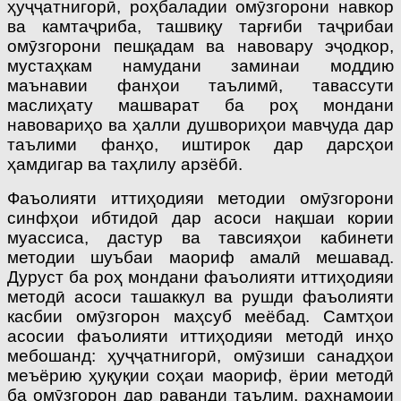
ҳуҷҷатнигорӣ, роҳбаладии омӯзгорони навкор
ва камтаҷриба, ташвиқу тарғиби таҷрибаи
омӯзгорони пешқадам ва навовару эҷодкор,
мустаҳкам намудани заминаи моддию
маънавии фанҳои таълимӣ, тавассути
маслиҳату машварат ба роҳ мондани
навовариҳо ва ҳалли душвориҳои мавҷуда дар
таълими фанҳо, иштирок дар дарсҳои
ҳамдигар ва таҳлилу арзёбӣ.
Фаъолияти иттиҳодияи методии омӯзгорони
синфҳои ибтидоӣ дар асоси нақшаи кории
муассиса, дастур ва тавсияҳои кабинети
методии шуъбаи маориф амалӣ мешавад.
Дуруст ба роҳ мондани фаъолияти иттиҳодияи
методӣ асоси ташаккул ва рушди фаъолияти
касбии омӯзгорон маҳсуб меёбад. Самтҳои
асосии фаъолияти иттиҳодияи методӣ инҳо
мебошанд: ҳуҷҷатнигорӣ, омӯзиши санадҳои
меъёрию ҳу­қуқии соҳаи маориф, ёрии методӣ
ба омӯзгорон дар раванди таълим, раҳнамоии