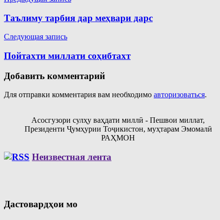
Навигация
по
Таълиму тарбия дар меҳвари дарс
записям
Следующая запись
Пойтахти миллати соҳибтахт
Добавить комментарий
Для отправки комментария вам необходимо
авторизоваться
.
Асосгузори сулҳу ваҳдати миллӣ - Пешвои миллат,
Президенти Ҷумҳурии Тоҷикистон, муҳтарам Эмомалӣ
РАҲМОН
Неизвестная лента
Дастовардҳои мо