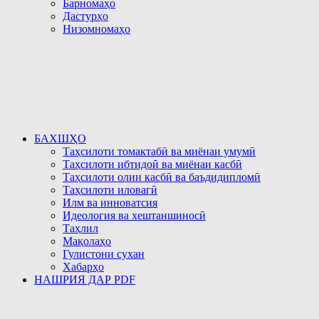
Барномаҳо
Дастурҳо
Низомномаҳо
БАХШҲО
Таҳсилоти томактабӣ ва миёнаи умумӣ
Таҳсилоти ибтидоӣ ва миёнаи касбӣ
Таҳсилоти олии касбӣ ва баъдидипломӣ
Таҳсилоти иловагӣ
Илм ва инноватсия
Идеология ва хештаншиносӣ
Таҳлил
Мақолаҳо
Гулистони сухан
Хабарҳо
НАШРИЯ ДАР PDF