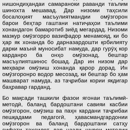
нишондиҳандаи самараноки раванди таълим
шинохта мешавад. Дар низоми таҳсили
босалоҳият масъулиятмандии омӯзгорон
барои беҳтар гаштани натиҷаҳои таълими
хонандагон бамаротиб зиёд мегардад. Низоми
мазкур омӯзгорро вазифадор менамояд, ки бо
ҳар як хонанда бо дарназардошти қобилияту
дарки маънӣ муносибат намуда, дар гурӯҳ кор
карданро ба онҳо омӯзонад, бештар
масъулиятшинос бошад. Дар ин низом дар
меҳвари омӯзиш хонанда қарор дорад. Ин
омӯзгоронро водор месозад, ки бештар бо ҳам
машварат намуда, аз таҷрибаи кории якдигар
баҳравар гарданд.
Бо мақсади ташкили фазои ягонаи таълимӣ-
методӣ, баланд бардоштани савияи касбии
омӯзгорон, омӯзиш ва паҳн кардани таҷрибаи
пешқадами педагогӣ, ҳавасмандгардонии
омӯзгорон ва баланд бардоштани сатҳу
сифати таҳсилот дар назди шурои методии