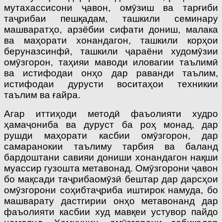
мутахассисони ҷавон, омӯзиш ва тарғиби
таҷрибаи пешқадам, ташкили семинару
машваратҳо, арзёбии сифати дониш, малака
ва маҳорати хонандагон, ташкили корҳои
беруназсинфӣ, ташкили ҷараёни худомӯзии
омӯзгорон, таҳияи маводи иловагии таълимӣ
ва истифодаи онҳо дар раванди таълим,
истифодаи дурусти воситаҳои техникии
таълим ва ғайра.
Агар иттиҳоди методӣ фаъолияти худро
ҳамаҷониба ва дуруст ба роҳ монад, дар
рушди маҳорати касбии омӯзгорон, дар
самаранокии таълиму тарбия ва баланд
бардоштани савияи дониши хонандагон нақши
муассир гузошта метавонад. Омӯзгорони ҷавон
бо мақсади таҷрибаомӯзӣ бештар дар дарсҳои
омӯзгорони соҳибтаҷриба иштирок намуда, бо
машварату дастгирии онҳо метавонанд дар
фаъолияти касбии худ мавқеи устувор пайдо