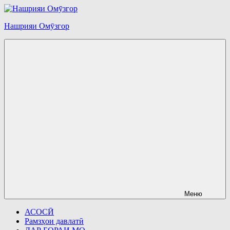
Перейти
к
Нашрияи Омӯзгор
содержимому
Меню
АСОСӢ
Рамзҳои давлатӣ