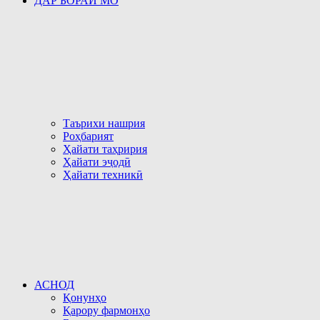
ДАР БОРАИ МО
Таърихи нашрия
Роҳбарият
Ҳайати таҳририя
Ҳайати эҷодӣ
Ҳайати техникӣ
АСНОД
Қонунҳо
Қарору фармонҳо