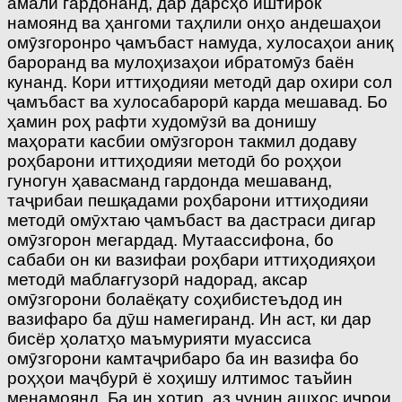
амалӣ гардонанд, дар дарсҳо иштирок
намоянд ва ҳангоми таҳлили онҳо андешаҳои
омӯзгоронро ҷамъбаст намуда, хулосаҳои аниқ
бароранд ва мулоҳизаҳои ибратомӯз баён
кунанд. Кори иттиҳодияи методӣ дар охири сол
ҷамъбаст ва хулосабарорӣ карда мешавад. Бо
ҳамин роҳ рафти худомӯзӣ ва донишу
маҳорати касбии омӯзгорон такмил додаву
роҳбарони иттиҳодияи методӣ бо роҳҳои
гуногун ҳавасманд гардонда мешаванд,
таҷрибаи пешқадами роҳбарони иттиҳодияи
методӣ омӯхтаю ҷамъбаст ва дастраси дигар
омӯзгорон мегардад. Мутаассифона, бо
сабаби он ки вазифаи роҳбари иттиҳодияҳои
методӣ маблағгузорӣ надорад, аксар
омӯзгорони болаёқату соҳибистеъдод ин
вазифаро ба дӯш намегиранд. Ин аст, ки дар
бисёр ҳолатҳо маъмурияти муассиса
омӯзгорони камтаҷрибаро ба ин вазифа бо
роҳҳои маҷбурӣ ё хоҳишу илтимос таъйин
менамоянд. Ба ин хотир, аз чунин ашхос иҷрои