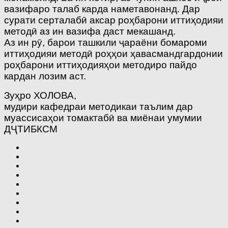
вазифаро талаб карда наметавонанд. Дар
сурати серталабӣ аксар роҳбарони иттиҳодияи
методӣ аз ин вазифа даст мекашанд.
Аз ин рӯ, барои ташкили ҷараёни бомароми
иттиҳодияи методӣ роҳҳои ҳавасмандгардонии
роҳбарони иттиҳодияҳои методиро пайдо
кардан лозим аст.
Зуҳро ХОЛОВА,
мудири кафедраи методикаи таълим дар
муассисаҳои томактабӣ ва миёнаи умумии
ДҶТИБКСМ