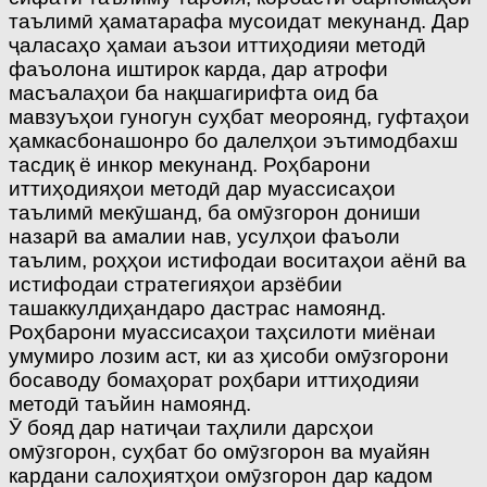
таълимӣ ҳаматарафа мусоидат мекунанд. Дар
ҷаласаҳо ҳамаи аъзои иттиҳодияи методӣ
фаъолона иштирок карда, дар атрофи
масъалаҳои ба нақшагирифта оид ба
мавзуъҳои гуногун суҳбат меороянд, гуфтаҳои
ҳамкасбонашонро бо далелҳои эътимодбахш
тасдиқ ё инкор мекунанд. Роҳбарони
иттиҳодияҳои методӣ дар муассисаҳои
таълимӣ мекӯшанд, ба омӯзгорон дониши
назарӣ ва амалии нав, усулҳои фаъоли
таълим, роҳҳои истифодаи воситаҳои аёнӣ ва
истифодаи стратегияҳои арзёбии
ташаккулдиҳандаро дастрас намоянд.
Роҳбарони муассисаҳои таҳсилоти миёнаи
умумиро лозим аст, ки аз ҳисоби омӯзгорони
босаводу бомаҳорат роҳбари иттиҳодияи
методӣ таъйин намоянд.
Ӯ бояд дар натиҷаи таҳлили дарсҳои
омӯзгорон, суҳбат бо омӯзгорон ва муайян
кардани салоҳиятҳои омӯзгорон дар кадом