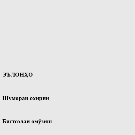
ЭЪЛОНҲО
Шумораи охирин
Бистсолаи омӯзиш