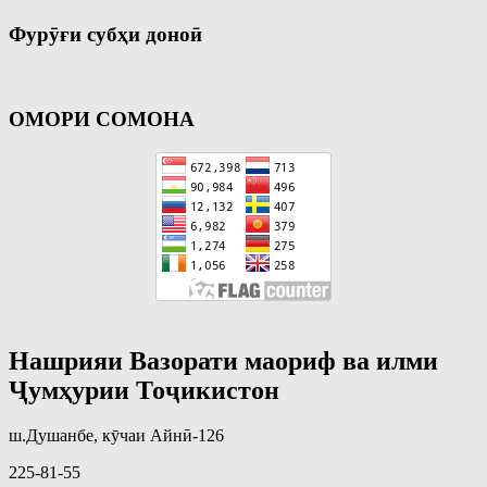
Фурӯғи субҳи доноӣ
ОМОРИ СОМОНА
Нашрияи Вазорати маориф ва илми
Ҷумҳурии Тоҷикистон
ш.Душанбе, кӯчаи Айнӣ-126
225-81-55