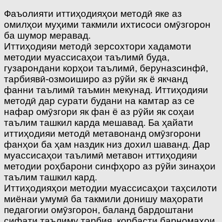
Фаъолияти иттиҳодияҳои методӣ яке аз
омилҳои муҳими такмили ихтисоси омӯзгорон
ба шумор меравад.
Иттиҳодияи методӣ зерсохтори хадамоти
методии муассисаҳои таълимӣ буда,
гузарондани корҳои таълимӣ, беруназсинфӣ,
тарбиявӣ-озмоиширо аз рӯйи як ё якчанд
фанни таълимӣ таъмин мекунад. Иттиҳодияи
методӣ дар сурати будани на камтар аз се
нафар омӯзгори як фан ё аз рӯйи як соҳаи
таълим ташкил карда мешавад. Ба ҳайати
иттиҳодияи методӣ метавонанд омӯзгорони
фанҳои ба ҳам наздик низ дохил шаванд. Дар
муассисаҳои таълимӣ метавон иттиҳодияи
методии роҳбарони синфҳоро аз рӯйи зинаҳои
таълим ташкил кард.
Иттиҳодияҳои методии муассисаҳои таҳсилоти
миёнаи умумӣ ба такмили донишу маҳорати
педагогии омӯзгорон, баланд бардоштани
сифати таълиму тарбия, корбасти барномаҳои