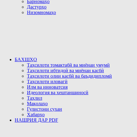
Барномаҳо
Дастурҳо
Низомномаҳо
БАХШҲО
Таҳсилоти томактабӣ ва миёнаи умумӣ
Таҳсилоти ибтидоӣ ва миёнаи касбӣ
Таҳсилоти олии касбӣ ва баъдидипломӣ
Таҳсилоти иловагӣ
Илм ва инноватсия
Идеология ва хештаншиносӣ
Таҳлил
Мақолаҳо
Гулистони сухан
Хабарҳо
НАШРИЯ ДАР PDF