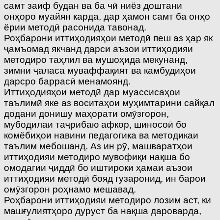
самт заиф будан ва ба чӣ ниёз доштани
онҳоро муайян карда, дар ҳамон самт ба онҳо
ёрии методӣ расонида тавонад.
Роҳбарони иттиҳодияҳои методӣ пеш аз ҳар як
ҷамъомад якчанд дарси аъзои иттиҳодияи
методиро таҳлил ва мушоҳида мекунанд,
зимни ҷаласа муваффақият ва камбудиҳои
дарсро баррасӣ менамоянд.
Иттиҳодияҳои методӣ дар муассисаҳои
таълимӣ яке аз воситаҳои муҳимтарини сайқал
додани донишу маҳорати омӯзгорон,
мубодилаи таҷрибаю афкор, шиносоӣ бо
комёбиҳои навини педагогика ва методикаи
таълим мебошанд. Аз ин рӯ, машваратҳои
иттиҳодияи методиро мувофиқи нақша бо
омодагии ҷиддӣ бо иштироки ҳамаи аъзои
иттиҳодияи методӣ бояд гузаронид, ин барои
омӯзгорон роҳнамо мешавад.
Роҳбарони иттиҳодияи методиро лозим аст, ки
машғулиятҳоро дуруст ба нақша дароварда,