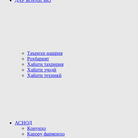
ДАР БОРАИ МО
Таърихи нашрия
Роҳбарият
Ҳайати таҳририя
Ҳайати эҷодӣ
Ҳайати техникӣ
АСНОД
Қонунҳо
Қарору фармонҳо