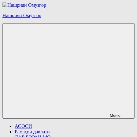
Перейти
к
Нашрияи Омӯзгор
содержимому
Меню
АСОСӢ
Рамзҳои давлатӣ