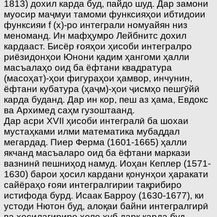
1813) дохил карда буд, пайдо шуд. Дар замони
муосир маҷмуи тамоми функсияҳои ибтидоии
функсияи f (x)-ро интеграли номуайян низ
меноманд. Ин мафҳумро Лейбнитс дохил
кардааст. Бисё­р ғояҳои ҳисоби интегралро
риёзидонҳои Юнони қадим ҳангоми ҳалли
масъалаҳо оид ба ёфтани квадратура
(масоҳат)-ҳои фигураҳои ҳамвор, инчунин,
ёфтани кубатура (ҳаҷм)-ҳои ҷисмҳо пешгӯйӣ
карда буданд. Дар ин кор, пеш аз ҳама, Евдокс
ва Архимед саҳм гузоштаанд.
Дар асри XVII ҳисоби интегралӣ ба шохаи
мустаҳками илми математика мубаддал
мегардад. Пиер Ферма (1601-1665) ҳалли
якчанд масъаларо оид ба ёфтани маркази
вазнинӣ пешниҳод намуд. Иоҳан Кеплер (1571-
1630) барои ҳосил кардани қонунҳои ҳаракати
сайёраҳо ғояи интегралгирии тақрибиро
истифода бурд. Исаак Барроу (1630-1677), ки
устоди Нютон буд, алоқаи байни интегралгирӣ
ва ҳосилагириро хеле хуб дарк карда буд.