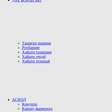
ДАР БОРАИ МО
Таърихи нашрия
Роҳбарият
Ҳайати таҳририя
Ҳайати эҷодӣ
Ҳайати техникӣ
АСНОД
Қонунҳо
Қарору фармонҳо