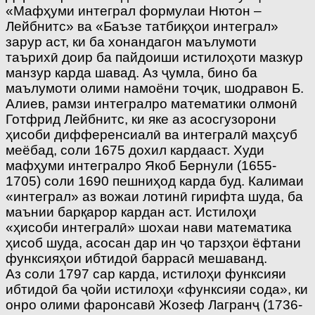
«Мафҳуми интеграл формулаи Нютон –
Лейбнитс» ва «Баъзе татбиқҳои интеграл»
зарур аст, ки ба хонандагон маълумоти
таърихӣ доир ба пайдоиши истилоҳоти мазкур
манзур карда шавад. Аз ҷумла, бино ба
маълумоти олими намоёни тоҷик, шодравон Б.
Алиев, рамзи интегралро математики олмонӣ
Готфрид Лейбнитс, ки яке аз асосгузорони
ҳисоби дифференсиалӣ ва интегралӣ маҳсуб
меёбад, соли 1675 дохил кардааст. Худи
мафҳуми интегралро Якоб Бернули (1655-
1705) соли 1690 пешниҳод карда буд. Калимаи
«интеграл» аз вожаи лотинӣ гирифта шуда, ба
маънии барқарор кардан аст. Истилоҳи
«ҳисоби интегралӣ» шохаи нави математика
ҳисоб шуда, асосан дар ин ҷо тарзҳои ёфтани
функсияҳои ибтидоӣ баррасӣ мешаванд.
Аз соли 1797 сар карда, истилоҳи функсияи
ибтидоӣ ба ҷойи истилоҳи «функсияи сода», ки
онро олими фаронсавӣ Жозеф Лагранҷ (1736-