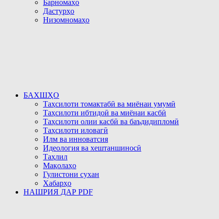
Барномаҳо
Дастурҳо
Низомномаҳо
БАХШҲО
Таҳсилоти томактабӣ ва миёнаи умумӣ
Таҳсилоти ибтидоӣ ва миёнаи касбӣ
Таҳсилоти олии касбӣ ва баъдидипломӣ
Таҳсилоти иловагӣ
Илм ва инноватсия
Идеология ва хештаншиносӣ
Таҳлил
Мақолаҳо
Гулистони сухан
Хабарҳо
НАШРИЯ ДАР PDF