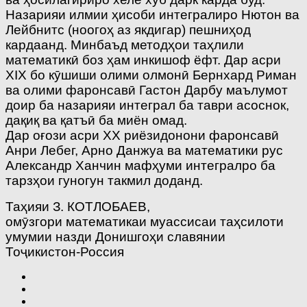
Назарияи илмии ҳисоби интегралиро Нютон ва
Лейбнитс (ноогоҳ аз якдигар) пешниҳод
кардаанд. Минбаъд методҳои таҳлили
математикӣ боз ҳам инкишоф ёфт. Дар асри
XIX бо кӯшиши олими олмонӣ Бернхард Риман
ва олими фаронсавӣ Гастон Дарбу маълумот
доир ба назарияи интеграл ба таври асоснок,
дақиқ ва қатъӣ ба миён омад.
Дар оғози асри ХХ риёзидонони фаронсавӣ
Анри Лебег, Арно Данжуа ва математики рус
Александр Ханчин мафҳуми интегралро ба
тарзҳои гуногун такмил доданд.
Таҳияи З. КОТЛОБАЕВ,
омӯзгори математикаи муассисаи таҳсилоти
умумии назди Донишгоҳи славянии
Тоҷикистон-Россия