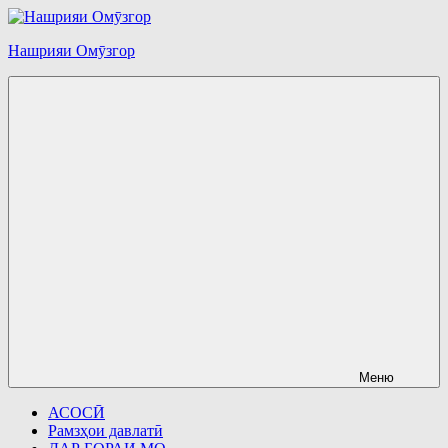
Перейти
к
Нашрияи Омӯзгор
содержимому
Меню
АСОСӢ
Рамзҳои давлатӣ