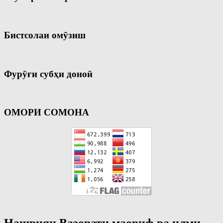
Бистсолаи омӯзиш
Фурӯғи субҳи доноӣ
ОМОРИ СОМОНА
Нашрияи Вазорати маориф ва илми