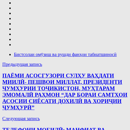
Бистсолаи омӯзиш ва рушди фанҳои табиатшиносӣ
Навигация
Предыдущая запись
по
ПАЁМИ АСОСГУЗОРИ СУЛҲУ ВАҲДАТИ
записям
МИИЛӢ- ПЕШВОИ МИЛЛАТ, ПРЕЗИДЕНТИ
ҶУМҲУРИИ ТОҶИКИСТОН, МУҲТАРАМ
ЭМОМАЛӢ РАҲМОН “ДАР БОРАИ САМТҲОИ
АСОСИИ СИЁСАТИ ДОХИЛӢ ВА ХОРИҶИИ
ҶУМҲУРӢ”
Следующая запись
ТЕЛЕФОНИ МОБИЛӢ: МАНФИАТ ВА