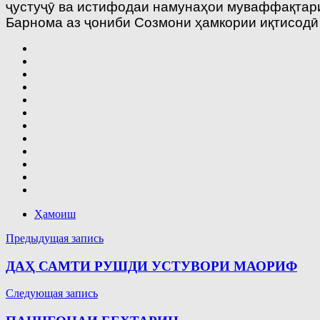
ҷустуҷӯ ва истифодаи намунаҳои муваффақтари
Барнома аз ҷониби Созмони ҳамкории иқтисодӣ
Ҳамоиш
Навигация
Предыдущая запись
по
ДАҲ САМТИ РУШДИ УСТУВОРИ МАОРИФ
записям
Следующая запись