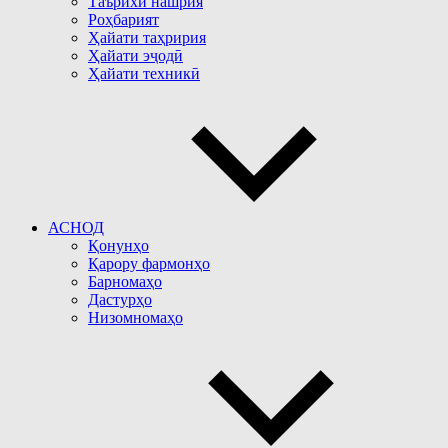
Таърихи нашрия
Роҳбарият
Ҳайати таҳририя
Ҳайати эҷодӣ
Ҳайати техникӣ
АСНОД
Қонунҳо
Қарору фармонҳо
Барномаҳо
Дастурҳо
Низомномаҳо