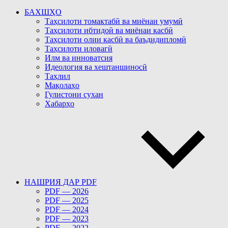
БАХШҲО
Таҳсилоти томактабӣ ва миёнаи умумӣ
Таҳсилоти ибтидоӣ ва миёнаи касбӣ
Таҳсилоти олии касбӣ ва баъдидипломӣ
Таҳсилоти иловагӣ
Илм ва инноватсия
Идеология ва хештаншиносӣ
Таҳлил
Мақолаҳо
Гулистони сухан
Хабарҳо
НАШРИЯ ДАР PDF
PDF — 2026
PDF — 2025
PDF — 2024
PDF — 2023
PDF — 2022