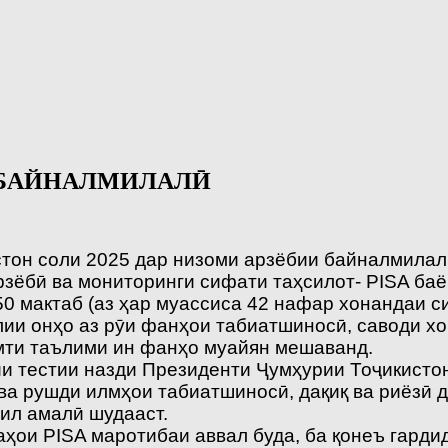
 БАЙНАЛМИЛАЛӢ
тон соли 2025 дар низоми арзёбии байналмилал
ёбӣ ва мониторинги сифати таҳсилот- PISA баё
0 мактаб (аз ҳар муассиса 42 нафар хонандаи си
ии онҳо аз рӯи фанҳои табиатшиносӣ, саводи хо
мти таълими ин фанҳо муайян мешаванд.
и тестии назди Президенти Ҷумҳурии Тоҷикистон
ва рушди илмҳои табиатшиносӣ, дақиқ ва риёзӣ 
ил амалӣ шудааст.
аҳои PISA маротибаи аввал буда, ба қонеъ гард