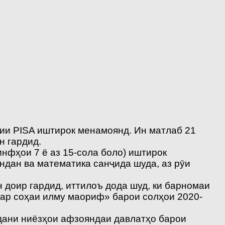
ии PISA иштирок менамоянд. Ин матлаб 21
н гардид.
нфҳои 7 ё аз 15-сола боло) иштирок
ндан ва математика санҷида шуда, аз рӯи
 доир гардид, иттилоъ дода шуд, ки барномаи
дар соҳаи илму маориф» барои солҳои 2020-
идани ниёзҳои афзояндаи давлатҳо барои