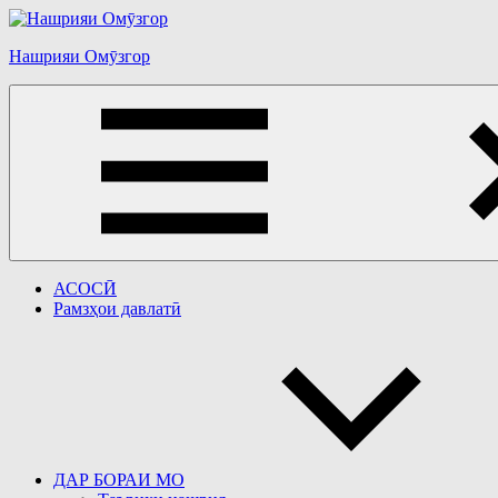
Перейти
к
Нашрияи Омӯзгор
содержимому
АСОСӢ
Рамзҳои давлатӣ
ДАР БОРАИ МО