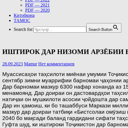
PDF — 2021
PDF — 2020
Китобхона
ТАМОС
Search for:
Search Button
ИШТИРОК ДАР НИЗОМИ АРЗЁБИИ
28.09.2023
Mamur
Нет комментариев
Муассисаҳои таҳсилоти миёнаи умумии Тоҷикис
сентябр зимни муаррифии барномаи ҷаҳонии арз
Дар барномаи мазкур 6300 нафар хонанда аз 15
менамоянд. Дар доираи он дастовардҳои таҳсил
натиҷаи он мушкилоти асосии ҷойдошта дар са
Дар ин ҳамоиш, ки бо ташаббуси Маркази милли
мазкур дар доираи татбиқи «Бистсолаи омӯзиш 
2040 бо мақсади баланд гардидани сифати таҳс
Гуфта шуд, ки иштироки Тоҷикистон дар барном