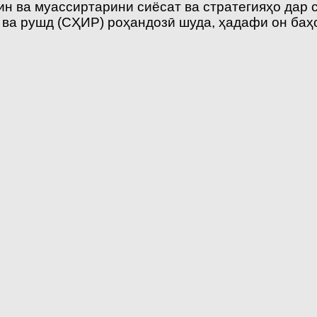
н ва муассиртарини сиёсат ва стратегияҳо дар 
 ва рушд (СҲИР) роҳандозӣ шуда, ҳадафи он баҳ