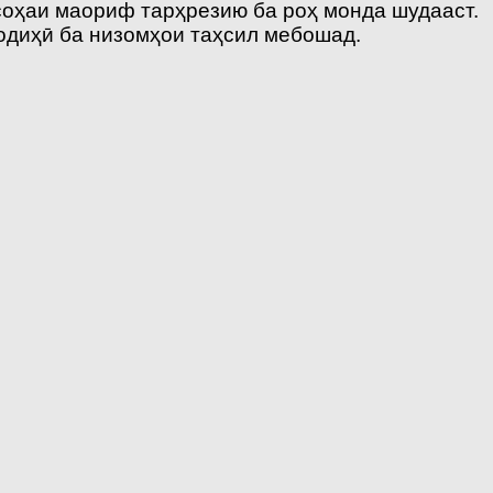
соҳаи маориф тарҳрезию ба роҳ монда шудааст.
одиҳӣ ба низомҳои таҳсил мебошад.