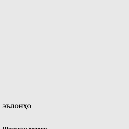
ЭЪЛОНҲО
Шумораи охирин