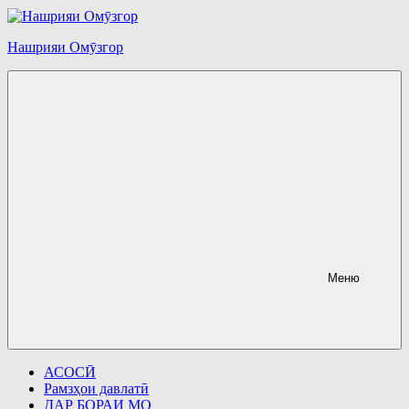
Перейти
к
содержимому
Нашрияи Омӯзгор
Меню
АСОСӢ
Рамзҳои давлатӣ
ДАР БОРАИ МО