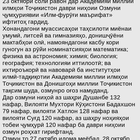
23 октябри соли равон дар Академияи миллии
илмҳои Тоҷикистон даври ниҳоии Озмуни
ҷумҳуриявии «Илм-фурӯғи маърифат»
ифтитоҳ гардид.
Хонандагони муассисаҳои таҳсилоти миёнаи
умумӣ, литсей ва гимназияҳо, донишҷӯёни
мактабҳои олӣ, намояндагони касбу кори
гуногун аз рӯйи номинатсияҳои математика;
физика ва астрономия; химия; биология;
география; технологияи иттилоотӣ; ва
ихтироъкорӣ ва навоварӣ ба институтҳои
илмӣ-тадқиқотии Академияи миллии илмҳои
Тоҷикистон ва Донишгоҳи миллии Тоҷикистон
тақсим шуда, озмунро оғоз намуданд.
Дар озмуни ниҳоӣ аз шаҳри Душанбе 132
нафар, Вилояти Мухтори Кӯҳистони Бадахшон
79 нафар, вилояти Хатлон 128 нафар ва
вилояти Суғд 120 нафар, аз шаҳру ноҳияҳои
тобеи ҷумҳурӣ 120 нафар ба даври ниҳоии
озмун роҳхат гирифтанд.
Озмун то 27 октябр идома меёбад. 28 октябр