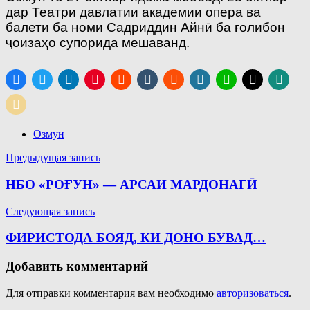
дар Театри давлатии академии опера ва
балети ба номи Садриддин Айнӣ ба ғолибон
ҷоизаҳо супорида мешаванд.
Озмун
Навигация
Предыдущая запись
по
НБО «РОҒУН» — АРСАИ МАРДОНАГӢ
записям
Следующая запись
ФИРИСТОДА БОЯД, КИ ДОНО БУВАД…
Добавить комментарий
Для отправки комментария вам необходимо
авторизоваться
.