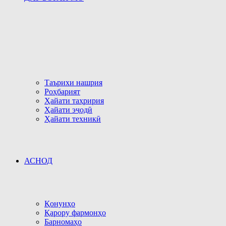
Таърихи нашрия
Роҳбарият
Ҳайати таҳририя
Ҳайати эҷодӣ
Ҳайати техникӣ
АСНОД
Қонунҳо
Қарору фармонҳо
Барномаҳо