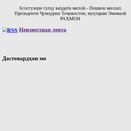
Асосгузори сулҳу ваҳдати миллӣ - Пешвои миллат,
Президенти Ҷумҳурии Тоҷикистон, муҳтарам Эмомалӣ
РАҲМОН
Неизвестная лента
Дастовардҳои мо