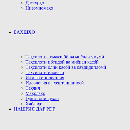
Дастурҳо
Низомномаҳо
БАХШҲО
Таҳсилоти томактабӣ ва миёнаи умумӣ
Таҳсилоти ибтидоӣ ва миёнаи касбӣ
Таҳсилоти олии касбӣ ва баъдидипломӣ
Таҳсилоти иловагӣ
Илм ва инноватсия
Идеология ва хештаншиносӣ
Таҳлил
Мақолаҳо
Гулистони сухан
Хабарҳо
НАШРИЯ ДАР PDF