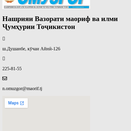
Нашрияи Вазорати маориф ва илми
Ҷумҳурии Тоҷикистон
ш.Душанбе, кӯчаи Айнӣ-126
225-81-55
n.omuzgor@maorif.tj