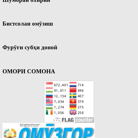
Бистсолаи омӯзиш
Фурӯғи субҳи доноӣ
ОМОРИ СОМОНА