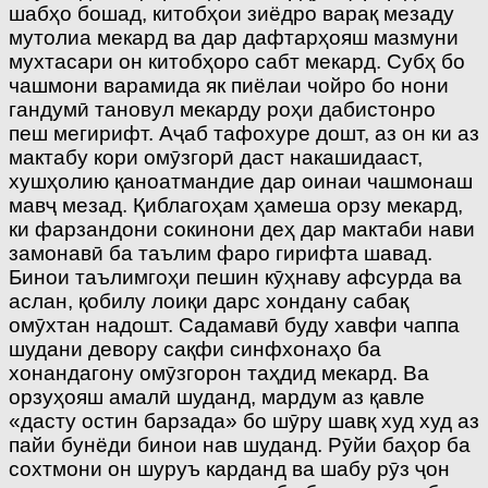
шабҳо бошад, китобҳои зиёдро варақ мезаду
мутолиа мекард ва дар дафтарҳояш мазмуни
мухтасари он китобҳоро сабт мекард. Субҳ бо
чашмони варамида як пиёлаи чойро бо нони
гандумӣ тановул мекарду роҳи дабистонро
пеш мегирифт. Аҷаб тафохуре дошт, аз он ки аз
мактабу кори омӯзгорӣ даст накашидааст,
хушҳолию қаноатмандие дар оинаи чашмонаш
мавҷ мезад. Қиблагоҳам ҳамеша орзу мекард,
ки фарзандони сокинони деҳ дар мактаби нави
замонавӣ ба таълим фаро гирифта шавад.
Бинои таълимгоҳи пешин кӯҳнаву афсурда ва
аслан, қобилу лоиқи дарс хондану сабақ
омӯхтан надошт. Садамавӣ буду хавфи чаппа
шудани девору сақфи синфхонаҳо ба
хонандагону омӯзгорон таҳдид мекард. Ва
орзуҳояш амалӣ шуданд, мардум аз қавле
«дасту остин барзада» бо шӯру шавқ худ худ аз
пайи бунёди бинои нав шуданд. Рӯйи баҳор ба
сохтмони он шуруъ карданд ва шабу рӯз ҷон