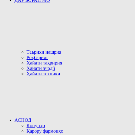
ДАР БОРАИ МО
Таърихи нашрия
Роҳбарият
Ҳайати таҳририя
Ҳайати эҷодӣ
Ҳайати техникӣ
АСНОД
Қонунҳо
Қарору фармонҳо