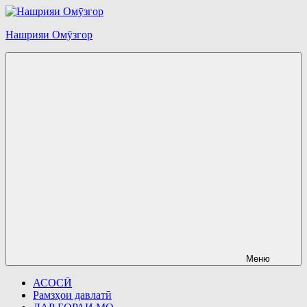
Перейти
к
Нашрияи Омӯзгор
содержимому
Меню
АСОСӢ
Рамзҳои давлатӣ