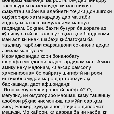
Боварам намеояд. Ба ростӣ, ҳеҷ дар пиндору
тасаввурам намеғунҷад, ки ман ниҳоят
факултаи забон ва адабиёти тоҷики Донишгоҳи
омӯзгориро хатм кардаву дар мактаби
зодгоҳам ба пешаи муаллимӣ машғул
гардидам. Воқеан, бахти бузург, башорате аз
кӯшишу саъй ва талошу заҳматҳои бардавоми
ман аст, ки инак, шабеҳи қиблагоҳам ба
таълиму тарбияи фарзандони сокинони деҳаи
азизам машғулам.
Идомадиҳандаи кори бонаҷобату
шарофатмандонаи падар гардидам ман. Аммо
амиқу неку медонам, ки аксар ҳамсолу
ҳамсинфонам бо ҳайрату шигифтӣ ин роҳи
интихобнамудаи маро дар тарозуи ақл
баркашида, даст афшонданд:
-Ягон касбу пешаи равғанӣ наёфтӣ? О,
мегӯянд, ки омӯзгориро маошаш каму ташвишу
азобҳои рӯҳию ҷисмонияш аз мӯйи сар ҳам
зиёд. Банкир, ҳуқуқшинос, тоҷир ё дипломат
мешудӣ. Мо ҳайрон, ки даррав ба ин касбе, ки