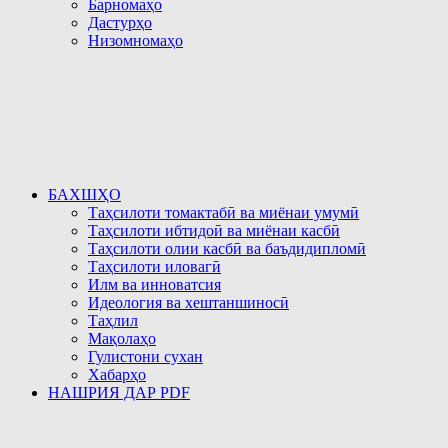
Барномаҳо
Дастурҳо
Низомномаҳо
БАХШҲО
Таҳсилоти томактабӣ ва миёнаи умумӣ
Таҳсилоти ибтидоӣ ва миёнаи касбӣ
Таҳсилоти олии касбӣ ва баъдидипломӣ
Таҳсилоти иловагӣ
Илм ва инноватсия
Идеология ва хештаншиносӣ
Таҳлил
Мақолаҳо
Гулистони сухан
Хабарҳо
НАШРИЯ ДАР PDF