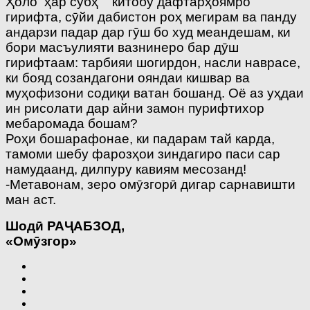
Ҳоло ҳар субҳ китобу дафтарҳоямро
гирифта, сӯйи дабистон роҳ мегирам ва панду
андарзи падар дар гӯш бо худ меандешам, ки
бори масъулияти вазнинеро бар дӯш
гирифтаам: тарбияи шогирдон, насли наврасе,
ки бояд созандагони ояндаи кишвар ва
муҳофизони содиқи ватан бошанд. Оё аз уҳдаи
ин рисолати дар айни замон пурифтихор
мебаромада бошам?
Роҳи бошарафонае, ки падарам тай карда,
тамоми шебу фарозҳои зиндагиро паси сар
намудаанд, дилпуру кавиям месозанд!
-Метавонам, зеро омӯзгорӣ дигар сарнавишти
ман аст.
Шод
ӣ
РА
Ҷ
АБЗОД
,
«Ом
ӯ
згор»