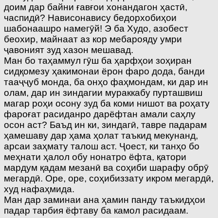
доим дар байни ғавғои хонандагон ҳастӣ,
часпидӣ? Нависонавису бедорхобиҳои
шабонаашро намегӯй! Э ба Худо, азобест
беохир, майнаат аз кор мебарояду умри
ҷавоният зуд хазон мешавад.
Ман бо таҳаммул гӯш ба ҳарфҳои зоҳиран
сидқомезу ҳакимонаи ёрон фаро дода, банди
тааҷҷуб монда, ба онҳо фаҳмондам, ки дар ин
олам, дар ин зиндагии мураккабу пурташвиш
магар роҳи осону зуд ба коми нишот ва роҳату
фароғат расиданро дарёфтан амали саҳлу
осон аст? Баъд ин ки, зиндагӣ, тавре падарам
ҳамешаву дар ҳама ҳолат таъкид мекунанд,
арсаи заҳмату талош аст. Ҷоест, ки танҳо бо
меҳнати ҳалол обу нонатро ёфта, қатори
мардум қадам мезанӣ ва соҳиби шарафу обрӯ
мегардӣ. Оре, оре, соҳибиззату икром мегардӣ,
худ нафаҳмида.
Ман дар заминаи ана ҳамин панду таъкидҳои
падар тарбия ёфтаву ба камол расидаам.