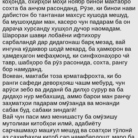
коҳонда, охирҳои моҳи ноябр бинои мактабро
сохта ба анҷом расонданд. Рӯзе, ки бинои нави
дабистон бо тантанаи махсус кушода мешуд,
ба мушоҳидаи ман, касеро чун падарам ба он
дараҷа хурсанду хушҳол дучор наомадам.
Шарораи шавқи лобаёни ифтихору
сарбаландӣ дар дидагонаш барқ мезад, вай
ингуна кӯдаквор шодӣ мекард, ба ҳамкорон ва
ҳамдеҳагон мефаҳмонд, ки синфхонаҳоро чӣ
тавр, шабҳоро ба рӯз расонида, сохта, рангу
бор намуданд.
Вокеан, мактаби тоза қоматафрохта, ки бо
ранги сафеди деворҳояш чашм мебурд, чун
арӯси зебо ва диданӣ ба дилҳо сурур ва ба
дидаҳо нур мебахшид, аммо барои ман ранҷу
заҳматҳои падарам омӯзанда ва монанди
сабак буд. сабаки зиндагӣ!
Вай чун паси миз менишасту ба омӯзишу
мутолиаи китобҳои илмӣ, адабиёту
сарчашмаҳо машғул мешуд ва соатҳои тӯлонӣ
аз саҳифаҳои китоб сар намебардошт, маро ба