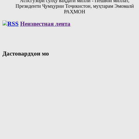
Асосгузори сулҳу ваҳдати миллӣ - Пешвои миллат,
Президенти Ҷумҳурии Тоҷикистон, муҳтарам Эмомалӣ
РАҲМОН
Неизвестная лента
Дастовардҳои мо