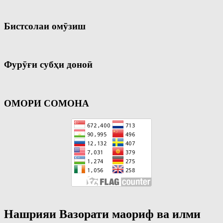
Бистсолаи омӯзиш
Фурӯғи субҳи доноӣ
ОМОРИ СОМОНА
Нашрияи Вазорати маориф ва илми