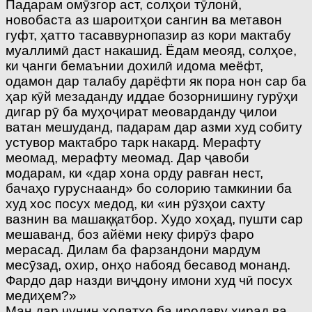
Падарам омӯзгор аст, солҳои тӯлонӣ,
новобаста аз шароитҳои сангин ва метавон
гуфт, ҳатто тасаввурнопазир аз кори мактабу
муаллимӣ даст накашид. Ёдам меояд, солҳое,
ки ҷанги бемаънии дохилӣ идома меёфт,
одамон дар талабу дарёфти як пора нон сар ба
ҳар кӯй мезаданду иддае бозорнишину гурӯҳи
дигар рӯ ба муҳоҷират меоварданду ҷилои
ватан мешуданд, падарам дар азми худ собиту
устувор мактабро тарк накард. Мерафту
меомад, мерафту меомад. Дар ҷавоби
модарам, ки «дар хона орду равған нест,
бачаҳо гуруснаанд» бо солорию тамкинии ба
худ хос посух медод, ки «ин рӯзҳои сахту
вазнин ва машаққатбор. Худо хоҳад, пушти сар
мешаванд, боз айёми неку фирӯз фаро
мерасад. Дилам ба фарзандони мардум
месӯзад, охир, онҳо набояд бесавод монанд.
Фардо дар назди виҷдону имони худ чӣ посух
медиҳем?»
Ман дар чунин ҳолатҳо ба иродаву хирад ва