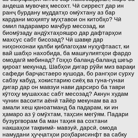
андеша мувоҷеҳ месохт. Чӣ сиррест дар ин
ранҷ бурдану муддатҳо омӯхтану аз бар
кардани моҳияту муҳтавои он китобҳо? Чӣ
омил падарамро маҷбур месозад, ки
биомӯзаду андӯхтаҳояшро дар дафтарҳои
махсус сабт бисозад? Чӣ шавқе дар
ниҳонхонаи қалби қиблагоҳам нуҳуфтааст, ки
вай шабҳо нахобида, ба машғулиятҳои фардо
омодагӣ мебинад? Гоҳҳо баланд-баланд шеър
қироат мекунад. Шабҳои дигар рӯйи миз варақи
сафеди барҷастаеро кушода, бо рангҳои сурху
сабзу кабуд, хокистарию сиёҳ ва гуна-гунаи
дигар дар он мавзуи нави дарсиро ба таври
кӯтоҳу мушаххас сабт месозад? Акнун худам
чунин васоити аёнӣ тайёр мекунам ва аз
амали хеш қаноатманд ба падарам, ки ин
ҳамаро аз ӯ омӯхтам, таҳсин мегӯям. Падари
бузургворам ба ман таҳия ва сохтани
накшаҳои тақвимӣ- мавзуӣ, дарсӣ, омода
намудани ҳуҷҷатҳои роҳбарисинфт ва сабку