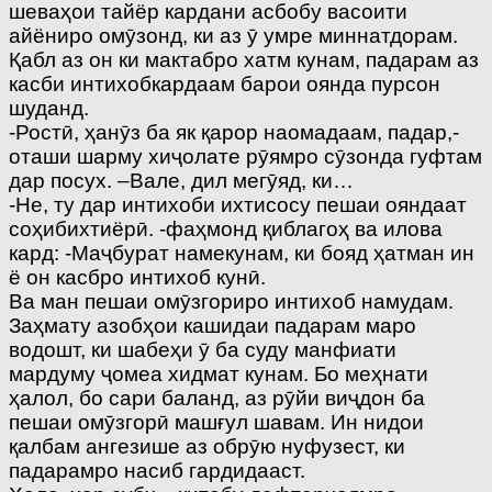
шеваҳои тайёр кардани асбобу васоити
айёниро омӯзонд, ки аз ӯ умре миннатдорам.
Қабл аз он ки мактабро хатм кунам, падарам аз
касби интихобкардаам барои оянда пурсон
шуданд.
-Ростӣ, ҳанӯз ба як қарор наомадаам, падар,-
оташи шарму хиҷолате рӯямро сӯзонда гуфтам
дар посух. –Вале, дил мегӯяд, ки…
-Не, ту дар интихоби ихтисосу пешаи ояндаат
соҳибихтиёрӣ. -фаҳмонд қиблагоҳ ва илова
кард: -Маҷбурат намекунам, ки бояд ҳатман ин
ё он касбро интихоб кунӣ.
Ва ман пешаи омӯзгориро интихоб намудам.
Заҳмату азобҳои кашидаи падарам маро
водошт, ки шабеҳи ӯ ба суду манфиати
мардуму ҷомеа хидмат кунам. Бо меҳнати
ҳалол, бо сари баланд, аз рӯйи виҷдон ба
пешаи омӯзгорӣ машғул шавам. Ин нидои
қалбам ангезише аз обрӯю нуфузест, ки
падарамро насиб гардидааст.