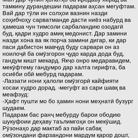
тамкину дурандешии падарам аҳсан мегуфтам.
Вай дар тӯли ин солҳои вазнин назди
соҳибчоҳу сарватманде дасти ниёз набурд ва
ҳамеша чун тимсоли сарбаландию озодагӣ
буд, қадри худро амиқ медонист. Дар замини
назди хона ва як порча замини дигар, ки дар
паси дабистон мавҷуд буду сарвари он аз
ноилоҷӣ ба омӯзгорон ҷудо карда дода буд,
гандум кишт мекард. Якҷо онро медаравидем,
мекӯфтему гандумро дар халта гирифта, ба
осиёби обӣ мебурд падарам.
-Лаззати нони ҳалоли омӯзгорӣ кайфияти
хосаи худро дорад. -мегуфт аз сари шавқ ва
меафзуд:
-Ҳафт пушти мо бо ҳамин нони меҳнатӣ бузург
шудаем.
Падарам бас ранҷ мебурду барои ободию
шукуфоии деҳаву таълимгоҳи он мекӯшид.
Рӯзонаҳо дар мактаб аз пайи сабақ
омӯзондани фарзандони мардум қарор дошт,