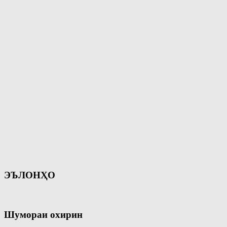
ЭЪЛОНҲО
Шумораи охирин