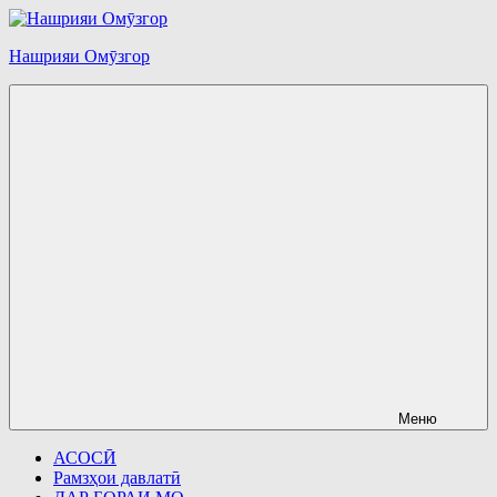
Перейти
к
Нашрияи Омӯзгор
содержимому
Меню
АСОСӢ
Рамзҳои давлатӣ