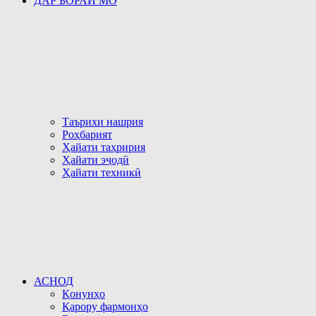
ДАР БОРАИ МО
Таърихи нашрия
Роҳбарият
Ҳайати таҳририя
Ҳайати эҷодӣ
Ҳайати техникӣ
АСНОД
Қонунҳо
Қарору фармонҳо