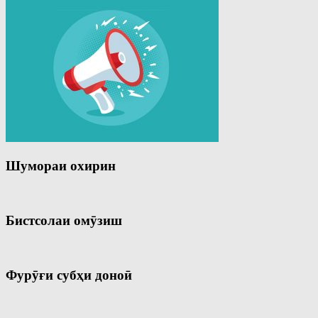
Шумораи охирин
Бистсолаи омӯзиш
Фурӯғи субҳи доноӣ