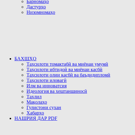
Барномаҳо
Дастурҳо
Низомномаҳо
БАХШҲО
Таҳсилоти томактабӣ ва миёнаи умумӣ
Таҳсилоти ибтидоӣ ва миёнаи касбӣ
Таҳсилоти олии касбӣ ва баъдидипломӣ
Таҳсилоти иловагӣ
Илм ва инноватсия
Идеология ва хештаншиносӣ
Таҳлил
Мақолаҳо
Гулистони сухан
Хабарҳо
НАШРИЯ ДАР PDF