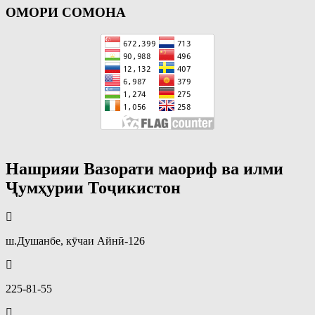
ОМОРИ СОМОНА
Нашрияи Вазорати маориф ва илми
Ҷумҳурии Тоҷикистон
ш.Душанбе, кӯчаи Айнӣ-126
225-81-55