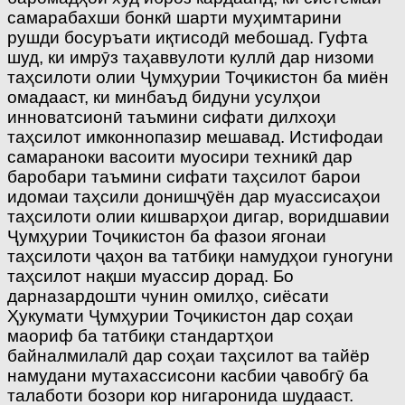
самарабахши бонкӣ шарти муҳимтарини
рушди босуръати иқтисодӣ мебошад. Гуфта
шуд, ки имрӯз таҳаввулоти куллӣ дар низоми
таҳсилоти олии Ҷумҳурии Тоҷикистон ба миён
омадааст, ки минбаъд бидуни усулҳои
инноватсионӣ таъмини сифати дилхоҳи
таҳсилот имконнопазир мешавад. Истифодаи
самараноки васоити муосири техникӣ дар
баробари таъмини сифати таҳсилот барои
идомаи таҳсили донишҷӯён дар муассисаҳои
таҳсилоти олии кишварҳои дигар, воридшавии
Ҷумҳурии Тоҷикистон ба фазои ягонаи
таҳсилоти ҷаҳон ва татбиқи намудҳои гуногуни
таҳсилот нақши муассир дорад. Бо
дарназардошти чунин омилҳо, сиёсати
Ҳукумати Ҷумҳурии Тоҷикистон дар соҳаи
маориф ба татбиқи стандартҳои
байналмилалӣ дар соҳаи таҳсилот ва тайёр
намудани мутахассисони касбии ҷавобгӯ ба
талаботи бозори кор нигаронида шудааст.