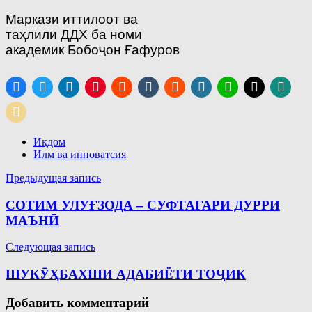
Маркази иттилоот ва
таҳлили ДДХ ба номи
академик Бобоҷон Ғафуров
Иқдом
Илм ва инноватсия
Навигация
Предыдущая запись
по
СОТИМ УЛУҒЗОДА – СУФТАГАРИ ДУРРИ
записям
МАЪНӢ
Следующая запись
ШУКӮҲБАХШИ АДАБИЁТИ ТОҶИК
Добавить комментарий