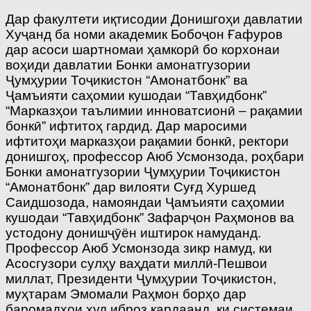
Дар факултети иқтисодии Донишгоҳи давлатии
Хуҷанд ба номи академик Бобоҷон Ғафуров
дар асоси шартномаи ҳамкорӣ бо корхонаи
воҳиди давлатии Бонки амонатгузории
Ҷумҳурии Тоҷикистон “Амонатбонк” ва
Ҷамъияти саҳомии кушодаи “Тавҳидбонк”
“Марказҳои таълимии инноватсионӣ – рақамии
бонкӣ” ифтитоҳ гардид. Дар маросими
ифтитоҳи марказҳои рақамии бонкӣ, ректори
донишгоҳ, профессор Аюб Усмонзода, роҳбари
Бонки амонатгузории Ҷумҳурии Тоҷикистон
“Амонатбонк” дар вилояти Суғд Хуршед
Саидшозода, намояндаи Ҷамъияти саҳомии
кушодаи “Тавҳидбонк” Зафарҷон Раҳмонов ва
устодону донишҷӯён иштирок намуданд.
Профессор Аюб Усмонзода зикр намуд, ки
Асосгузори сулҳу ваҳдати миллӣ-Пешвои
миллат, Президенти Ҷумҳурии Тоҷикистон,
муҳтарам Эмомали Раҳмон борҳо дар
баромадҳои худ иброз кардаанд, ки системаи