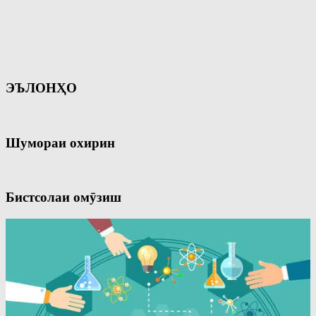
ЭЪЛОНҲО
Шумораи охирин
Бистсолаи омӯзиш