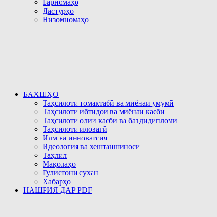
Барномаҳо
Дастурҳо
Низомномаҳо
БАХШҲО
Таҳсилоти томактабӣ ва миёнаи умумӣ
Таҳсилоти ибтидоӣ ва миёнаи касбӣ
Таҳсилоти олии касбӣ ва баъдидипломӣ
Таҳсилоти иловагӣ
Илм ва инноватсия
Идеология ва хештаншиносӣ
Таҳлил
Мақолаҳо
Гулистони сухан
Хабарҳо
НАШРИЯ ДАР PDF