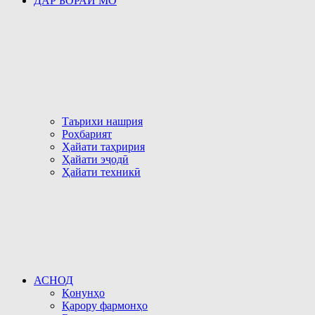
ДАР БОРАИ МО
Таърихи нашрия
Роҳбарият
Ҳайати таҳририя
Ҳайати эҷодӣ
Ҳайати техникӣ
АСНОД
Қонунҳо
Қарору фармонҳо