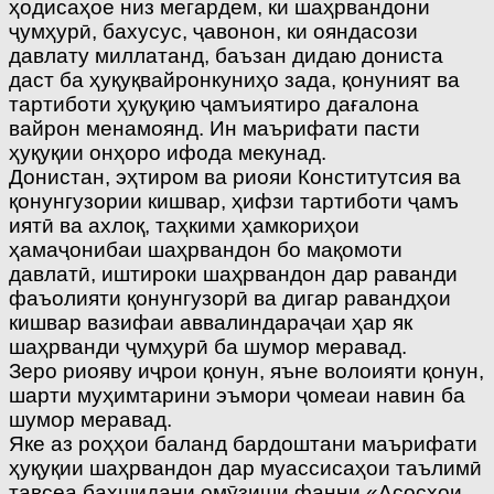
ҳодисаҳое низ мегардем, ки шаҳрвандони
ҷумҳурӣ, бахусус, ҷавонон, ки ояндасози
давлату миллатанд, баъзан дидаю дониста
даст ба ҳуқуқвайронкуниҳо зада, қонуният ва
тартиботи ҳуқуқию ҷамъиятиро дағалона
вайрон менамоянд. Ин маърифати пасти
ҳуқуқии онҳоро ифода мекунад.
Донистан, эҳтиром ва риояи Конститутсия ва
қонунгузории кишвар, ҳифзи тартиботи ҷамъ
иятӣ ва ахлоқ, таҳкими ҳамкориҳои
ҳамаҷонибаи шаҳрвандон бо мақомоти
давлатӣ, иштироки шаҳрвандон дар раванди
фаъолияти қонунгузорӣ ва дигар равандҳои
кишвар вазифаи аввалиндараҷаи ҳар як
шаҳрванди ҷумҳурӣ ба шумор меравад.
Зеро риояву иҷрои қонун, яъне волоияти қонун,
шарти муҳимтарини эъмори ҷомеаи навин ба
шумор меравад.
Яке аз роҳҳои баланд бардоштани маърифати
ҳуқуқии шаҳрвандон дар муассисаҳои таълимӣ
тавсеа бахшидани омӯзиши фанни «Асосҳои