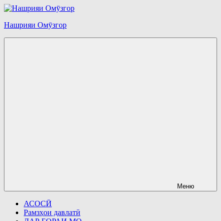
Перейти
к
Нашрияи Омӯзгор
содержимому
Меню
АСОСӢ
Рамзҳои давлатӣ