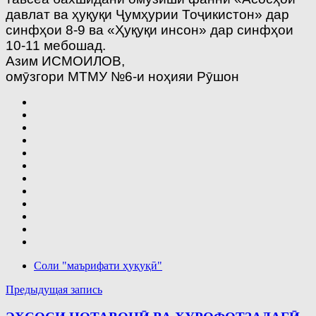
давлат ва ҳуқуқи Ҷумҳурии Тоҷикистон» дар
синфҳои 8-9 ва «Ҳуқуқи инсон» дар синфҳои
10-11 мебошад.
Азим ИСМОИЛОВ,
омӯзгори МТМУ №6-и ноҳияи Рӯшон
Соли "маърифати ҳуқуқӣ"
Навигация
Предыдущая запись
по