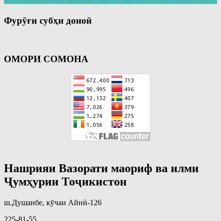
Фурӯғи субҳи доноӣ
ОМОРИ СОМОНА
Нашрияи Вазорати маориф ва илми
Ҷумҳурии Тоҷикистон
ш.Душанбе, кӯчаи Айнӣ-126
225-81-55