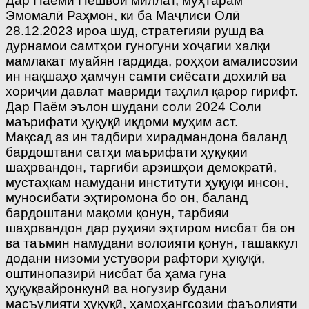
Дар Паёми Пешвои миллат, муҳтарам
Эмомалӣ Раҳмон, ки ба Маҷлиси Олӣ
28.12.2023 ироа шуд, стратегияи рушд ва
дурнамои самтҳои гуногуни хоҷагии халқи
мамлакат муайян гардида, роҳҳои амалисозии
ин нақшаҳо ҳамчун самти сиёсати дохилӣ ва
хориҷии давлат мавриди таҳлил қарор гирифт.
Дар Паём эълон шудани соли 2024 Соли
маърифати ҳуқуқӣ иқдоми муҳим аст.
Мақсад аз ин тадбири хирадмандона баланд
бардоштани сатҳи маърифати ҳуқуқии
шаҳрвандон, тарғиби арзишҳои демократӣ,
мустаҳкам намудани институти ҳуқуқи инсон,
муносибати эҳтиромона бо он, баланд
бардоштани мақоми қонун, тарбияи
шаҳрвандон дар руҳияи эҳтиром нисбат ба он
ва таъмин намудани волоияти қонун, ташаккул
додани низоми устувори рафтори ҳуқуқӣ,
оштинопазирӣ нисбат ба ҳама гуна
ҳуқуқвайронкунӣ ва ногузир будани
масъулияти ҳуқуқӣ, ҳамоҳангсозии фаъолияти