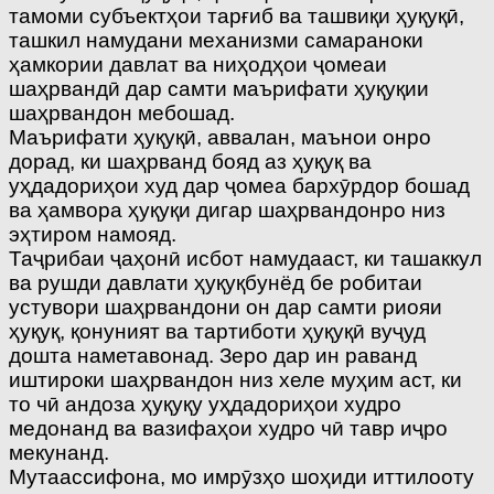
тамоми субъектҳои тарғиб ва ташвиқи ҳуқуқӣ,
ташкил намудани механизми самараноки
ҳамкории давлат ва ниҳодҳои ҷомеаи
шаҳрвандӣ дар самти маърифати ҳуқуқии
шаҳрвандон мебошад.
Маърифати ҳуқуқӣ, аввалан, маънои онро
дорад, ки шаҳрванд бояд аз ҳуқуқ ва
уҳдадориҳои худ дар ҷомеа бархӯрдор бошад
ва ҳамвора ҳуқуқи дигар шаҳрвандонро низ
эҳтиром намояд.
Таҷрибаи ҷаҳонӣ исбот намудааст, ки ташаккул
ва рушди давлати ҳуқуқбунёд бе робитаи
устувори шаҳрвандони он дар самти риояи
ҳуқуқ, қонуният ва тартиботи ҳуқуқӣ вуҷуд
дошта наметавонад. Зеро дар ин раванд
иштироки шаҳрвандон низ хеле муҳим аст, ки
то чӣ андоза ҳуқуқу уҳдадориҳои худро
медонанд ва вазифаҳои худро чӣ тавр иҷро
мекунанд.
Мутаассифона, мо имрӯзҳо шоҳиди иттилооту