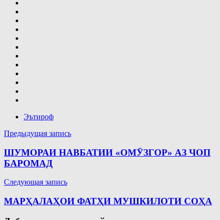
Эътироф
Навигация
Предыдущая запись
по
ШУМОРАИ НАВБАТИИ «ОМӮЗГОР» АЗ ЧОП
записям
БАРОМАД
Следующая запись
МАРҲАЛАҲОИ ФАТҲИ МУШКИЛОТИ СОҲА