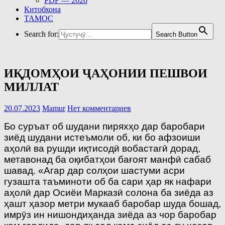
PDF — 2020
Китобхона
ТАМОС
Search for:
Search Button
ИҚДОМҲОИ ҶАҲОНИИ ПЕШВОИ
МИЛЛАТ
20.07.2023
Mamur
Нет комментариев
Бо суръат об шудани пиряхҳо дар баробари
зиёд шудани истеъмоли об, ки бо афзоиши
аҳолӣ ва рушди иқтисодӣ вобастагӣ дорад,
метавонад ба оқибатҳои бағоят манфӣ сабаб
шавад. «Агар дар солҳои шастуми асри
гузашта таъминоти об ба сари ҳар як нафари
аҳолӣ дар Осиёи Марказӣ солона ба зиёда аз
ҳашт ҳазор метри мукааб баробар шуда бошад,
имрӯз ин нишондиҳанда зиёда аз чор баробар