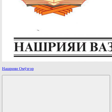
Нашрияи Омӯзгор