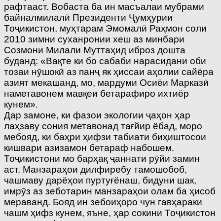
рафтааст. Вобаста ба ин масъалаи мубрами
байналмилалӣ Президенти Ҷумҳурии
Тоҷикистон, муҳтарам Эмомалӣ Раҳмон соли
2010 зимни суханронии хеш аз минбари
Созмони Милали Муттаҳид иброз дошта
буданд: «Вақте ки бо сабаби нарасидани оби
тозаи нӯшокӣ аз панҷ як ҳиссаи аҳолии сайёра
азият мекашанд, мо, мардуми Осиёи Марказӣ
наметавонем мавқеи бетарафиро ихтиёр
кунем».
Дар замоне, ки фазои экологии ҷаҳон ҳар
лаҳзаву сония метавонад тағйир ёбад, моро
мебояд, ки баҳри ҳифзи табиати биҳиштосои
кишвари азизамон бетараф набошем.
Тоҷикистони мо барҳақ ҷаннати рӯйи замин
аст. Манзараҳои дилфиребу тамошобоб,
чашмаву дарёҳои пуртуғёнаш, бидуни шак,
имрӯз аз зеботарин манзараҳои олам ба ҳисоб
мераванд. Бояд ин зебоиҳоро чун гавҳараки
чашм ҳифз кунем, яъне, ҳар сокини Тоҷикистон