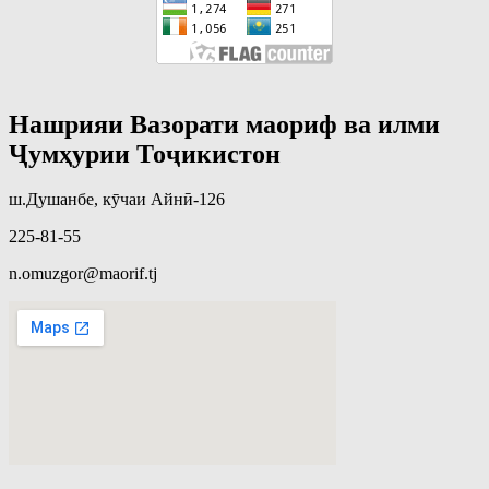
Нашрияи Вазорати маориф ва илми
Ҷумҳурии Тоҷикистон
ш.Душанбе, кӯчаи Айнӣ-126
225-81-55
n.omuzgor@maorif.tj