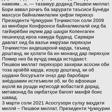
намоям…», — тазаккур доданд Пешвои миллат.
Бори аввал роҷеъ ба зарурати таъсиси Бунёди
махсуси байналмилалии ҳифзи пиряхҳо
Президенти Ҷумҳурии Тоҷикистон соли 2009
аз минбари Конфронси байналмилалӣ оид ба
тағйирёбии иқлим дар шаҳри Копенгаген
пешниҳод ироа намуда буданд. Сарвари
давлат оид ба вазъи имрӯзаи пиряхҳои
Тоҷикистон андешаронӣ карда, таъкид
доштанд, ки ҳолати ба ин монанд дар пиряхҳои
Помир низ ба вуҷуд омада истодааст.
Пешвои миллат пиряхҳоро захираи асосии оби
тоза арзёбӣ карда, изҳор доштанд, ки об
шудани босуръати онҳо дар баробари
зиёдшавии истеъмоли об, ки бо афзоиши
аҳолӣ ва рушди иқтисодӣ вобастагӣ дорад,
метавонад ба оқибатҳои бағоят манфӣ боис
шавад.
3 марти соли 2021 Асосгузори сулҳу ваҳдати
миллӣ – Пешвои миллат, Президенти Ҷумҳурии