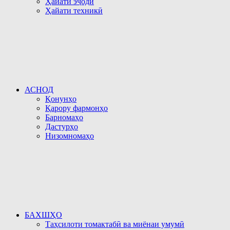
Ҳайати эҷодӣ
Ҳайати техникӣ
АСНОД
Қонунҳо
Қарору фармонҳо
Барномаҳо
Дастурҳо
Низомномаҳо
БАХШҲО
Таҳсилоти томактабӣ ва миёнаи умумӣ