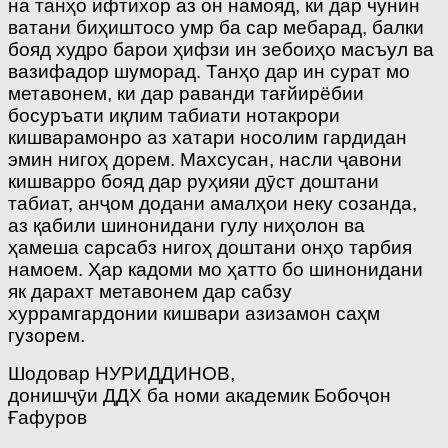
на танҳо ифтихор аз он намояд, ки дар чунин
ватани биҳиштосо умр ба сар мебарад, балки
бояд худро барои ҳифзи ин зебоиҳо масъул ва
вазифадор шуморад. Танҳо дар ин сурат мо
метавонем, ки дар раванди тағйирёбии
босуръати иқлим табиати нотакрори
кишварамонро аз хатари носолим гардидан
эмин нигоҳ дорем. Махсусан, насли ҷавони
кишварро бояд дар руҳияи дӯст доштани
табиат, анҷом додани амалҳои неку созанда,
аз қабили шинонидани гулу ниҳолон ва
ҳамеша сарсабз нигоҳ доштани онҳо тарбия
намоем. Ҳар кадоми мо ҳатто бо шинонидани
як дарахт метавонем дар сабзу
хуррамгардонии кишвари азизамон саҳм
гузорем.
Шодовар НУРИДДИНОВ,
донишҷӯи ДДХ ба номи академик Бобоҷон
Ғафуров