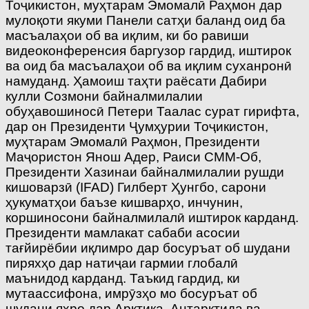
Тоҷикистон, муҳтарам Эмомалӣ Раҳмон дар
мулоқоти якуми Панели сатҳи баланд оид ба
масъалаҳои об ва иқлим, ки бо равиши
видеоконференсия баргузор гардид, иштирок
ва оид ба масъалаҳои об ва иқлим суханронӣ
намуданд. Ҳамоиш таҳти раёсати Дабири
кулли Созмони байналмилалии
обуҳавошиносӣ Петери Таалас сурат гирифта,
дар он Президенти Ҷумҳурии Тоҷикистон,
муҳтарам Эмомалӣ Раҳмон, Президенти
Маҷористон Янош Адер, Раиси СММ-Об,
Президенти Хазинаи байналмилалии рушди
кишоварзӣ (IFAD) Гилберт Ҳунгбо, сарони
ҳукуматҳои баъзе кишварҳо, инчунин,
коршиносони байналмилалӣ иштирок карданд.
Президенти мамлакат сабаби асосии
тағйирёбии иқлимро дар босуръат об шудани
пиряхҳо дар натиҷаи гармии глобалӣ
маънидод карданд. Таъкид гардид, ки
мутаассифона, имрӯзҳо мо босуръат об
шудани яхро дар Арктика, Антарктида ва