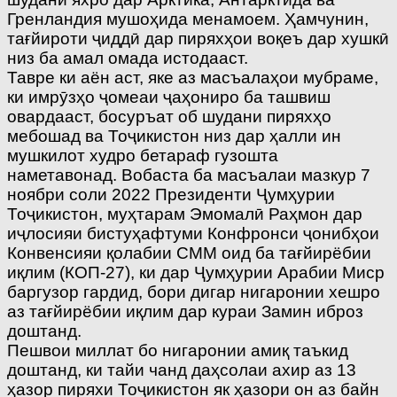
Гренландия мушоҳида менамоем. Ҳамчунин,
тағйироти ҷиддӣ дар пиряхҳои воқеъ дар хушкӣ
низ ба амал омада истодааст.
Тавре ки аён аст, яке аз масъалаҳои мубраме,
ки имрӯзҳо ҷомеаи ҷаҳониро ба ташвиш
овардааст, босуръат об шудани пиряхҳо
мебошад ва Тоҷикистон низ дар ҳалли ин
мушкилот худро бетараф гузошта
наметавонад. Вобаста ба масъалаи мазкур 7
ноябри соли 2022 Президенти Ҷумҳурии
Тоҷикистон, муҳтарам Эмомалӣ Раҳмон дар
иҷлосияи бистуҳафтуми Конфронси ҷонибҳои
Конвенсияи қолабии СММ оид ба тағйирёбии
иқлим (КОП-27), ки дар Ҷумҳурии Арабии Миср
баргузор гардид, бори дигар нигаронии хешро
аз тағйирёбии иқлим дар кураи Замин иброз
доштанд.
Пешвои миллат бо нигаронии амиқ таъкид
доштанд, ки тайи чанд даҳсолаи ахир аз 13
ҳазор пиряхи Тоҷикистон як ҳазори он аз байн