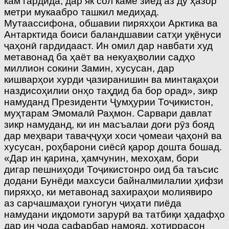
кам гардида, дар як сол каме зиёд аз ду ҳазор
метри мукаабро ташкил медиҳад.
Мутаассифона, обшавии пиряхҳои Арктика ва
Антарктида боиси баландшавии сатҳи уқёнуси
ҷаҳонӣ гардидааст. Ин омил дар навбати худ
метавонад ба ҳаёт ва некуаҳволии садҳо
миллион сокини Замин, хусусан, дар
кишварҳои хурди ҷазиранишин ва минтақаҳои
наздисоҳилии онҳо таҳдид ба бор орад», зикр
намуданд Президенти Ҷумҳурии Тоҷикистон,
муҳтарам Эмомалӣ Раҳмон. Сарвари давлат
зикр намуданд, ки ин масъалаи доғи рӯз бояд
дар меҳвари таваҷҷуҳи хоси ҷомеаи ҷаҳонӣ ва
хусусан, роҳбарони сиёсӣ қарор дошта бошад.
«Дар ин қарина, ҳамчунин, мехоҳам, бори
дигар пешниҳоди Тоҷикистонро оид ба таъсис
додани Бунёди махсуси байналмилалии ҳифзи
пиряхҳо, ки метавонад захираҳои молиявиро
аз сарчашмаҳои гуногун ҷиҳати пиёда
намудани иқдомоти зарурӣ ва татбиқи ҳадафҳо
дар ин ҷода сафарбар намояд, хотиррасон