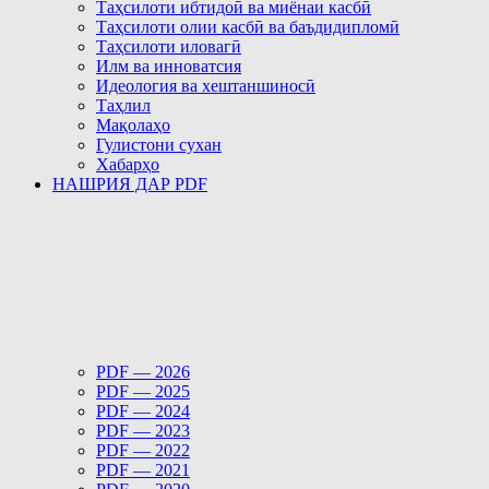
Таҳсилоти ибтидоӣ ва миёнаи касбӣ
Таҳсилоти олии касбӣ ва баъдидипломӣ
Таҳсилоти иловагӣ
Илм ва инноватсия
Идеология ва хештаншиносӣ
Таҳлил
Мақолаҳо
Гулистони сухан
Хабарҳо
НАШРИЯ ДАР PDF
PDF — 2026
PDF — 2025
PDF — 2024
PDF — 2023
PDF — 2022
PDF — 2021