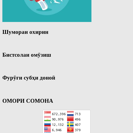
Шумораи охирин
Бистсолаи омӯзиш
Фурӯғи субҳи доноӣ
ОМОРИ СОМОНА