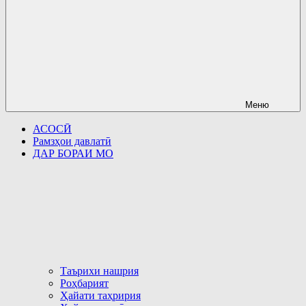
Меню
АСОСӢ
Рамзҳои давлатӣ
ДАР БОРАИ МО
Таърихи нашрия
Роҳбарият
Ҳайати таҳририя